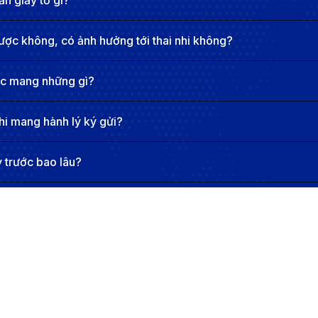
n giấy tờ gì?
ược không, có ảnh hưởng tới thai nhi không?
ợc mang những gì?
hi mang hành lý ký gửi?
 trước bao lâu?
y vé máy bay đã đặt được không?