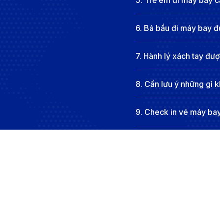
5
.
Trẻ em đi máy bay cầ
điểm của Philippines.
Giới thiệu Philippines
6
.
Bà bầu đi máy bay đ
7
.
Hành lý xách tay đư
8
.
Cần lưu ý những gì k
9
.
Check in vé máy bay
10
.
Tôi có thể hoàn hủ