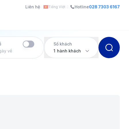
Liên hệ
Hotline
028 7303 6167
Tiếng Việt
ề
Số khách
gày về
1
hành khách