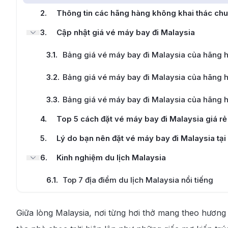
2
.
Thông tin các hãng hàng không khai thác chu
3
.
Cập nhật giá vé máy bay đi Malaysia
3.1
.
Bảng giá vé máy bay đi Malaysia của hãng h
3.2
.
Bảng giá vé máy bay đi Malaysia của hãng h
3.3
.
Bảng giá vé máy bay đi Malaysia của hãng h
4
.
Top 5 cách đặt vé máy bay đi Malaysia giá rẻ
5
.
Lý do bạn nên đặt vé máy bay đi Malaysia tạ
6
.
Kinh nghiệm du lịch Malaysia
6.1
.
Top 7 địa điểm du lịch Malaysia nổi tiếng
6.2
.
Top 5 món ăn đặc sản Malaysia
Giữa lòng Malaysia, nơi từng hơi thở mang theo hương
6.3
.
Thời tiết lý tưởng để du lịch Malaysia