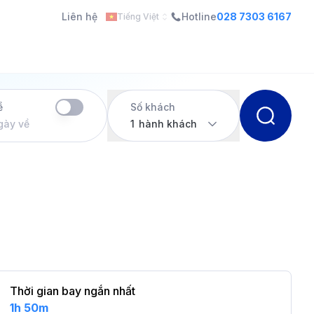
Liên hệ
Hotline
028 7303 6167
Tiếng Việt
ề
Số khách
gày về
1
hành khách
Thời gian bay ngắn nhất
1h 50m