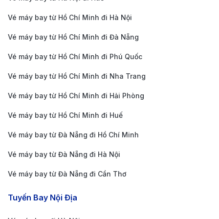
Hà Nội (HAN) → Huế (HUI)
Vé máy bay từ Hồ Chí Minh đi Hà Nội
~
~
Bay
Vé máy bay từ Hồ Chí Minh đi Đà Nẵng
Eco
1h 10m
1.600.00
3.200.00
thẳng
Vé máy bay từ Hồ Chí Minh đi Phú Quốc
0
0
Vé máy bay từ Hồ Chí Minh đi Nha Trang
~
~
Bay
Deluxe
1h 10m
2.400.0
4.800.0
Vé máy bay từ Hồ Chí Minh đi Hải Phòng
thẳng
00
00
Vé máy bay từ Hồ Chí Minh đi Huế
~
~
Vé máy bay từ Đà Nẵng đi Hồ Chí Minh
Bay
SkyBoss
1h 10m
4.500.0
9.000.0
Vé máy bay từ Đà Nẵng đi Hà Nội
thẳng
00
00
Vé máy bay từ Đà Nẵng đi Cần Thơ
~
~
SkyBoss
Bay
Tuyến Bay Nội Địa
1h 10m
6.500.00
13.000.0
Business
thẳng
0
00