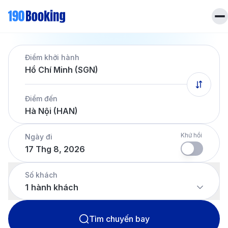
Trang chủ
Điểm khởi hành
Vé máy bay
Hồ Chí Minh (SGN)
Tin tức
Khách sạn
Điểm đến
Dịch vụ
Hà Nội (HAN)
Tin tức
Liên hệ
Hotline
028 7303 6167
Khứ hồi
Ngày đi
17 Thg 8, 2026
Tiếng Việt
Số khách
1
hành khách
Tìm chuyến bay