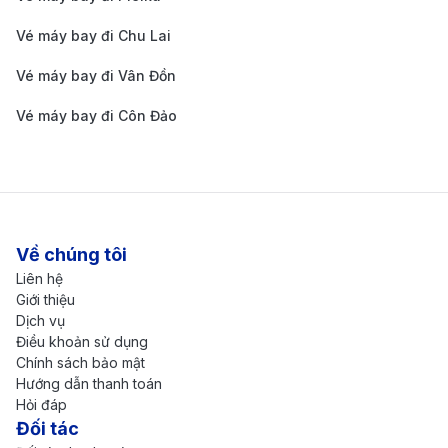
thẳng
đặc biệt
00
0
Vé máy bay đi Chu Lai
~
Vé máy bay đi Vân Đồn
Thương
~3.400.
Bay
1h 20m
6.900.0
Vé máy bay đi Côn Đảo
gia
000
thẳng
00
Hà Nội (HAN) → Huế (HUI)
~
~
Phổ
Bay
Về chúng tôi
1h 10m
1.500.00
1.900.00
thông
thẳng
Liên hệ
0
0
Giới thiệu
Dịch vụ
Phổ
~
Điều khoản sử dụng
~
Bay
Chính sách bảo mật
thông
1h 10m
4.900.0
500.000
thẳng
Hướng dẫn thanh toán
đặc biệt
00
Hỏi đáp
Đối tác
~