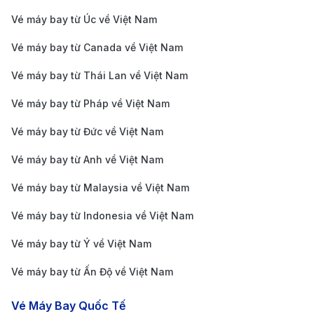
Vé máy bay từ Úc về Việt Nam
Các hãng hàng không khu vực (Korean Air,
Cathay Pacific):
Phối hợp với các đối tác nội địa
Vé máy bay từ Canada về Việt Nam
để cung cấp vé liên danh đi Huế, cho phép hành
Vé máy bay từ Thái Lan về Việt Nam
khách chỉ cần làm thủ tục một lần từ các thành
Vé máy bay từ Pháp về Việt Nam
phố lớn như Seoul hay Hồng Kông.
Giá vé máy bay đi Huế mới cập nhật
Vé máy bay từ Đức về Việt Nam
Vé máy bay từ Anh về Việt Nam
Nhằm giúp bạn dễ dàng lên kế hoạch và tối ưu ngân
sách, bảng
giá vé máy bay đi Huế
dưới đây được cập
Vé máy bay từ Malaysia về Việt Nam
nhật mới nhất từ các hãng hàng không nội địa. Với
Vé máy bay từ Indonesia về Việt Nam
hành trình bay kéo dài khoảng 1 giờ 10 phút đến 1 giờ
Vé máy bay từ Ý về Việt Nam
30 phút (tương đương quãng đường từ Việt Nam sang
Vé máy bay từ Ấn Độ về Việt Nam
Singapore), bạn có thể tham khảo mức chi phí chung
như sau:
Vé Máy Bay Quốc Tế