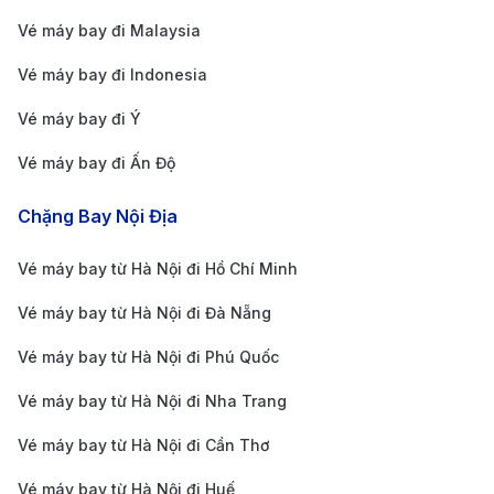
~
~
Vé máy bay đi Malaysia
Bay
Eco
1h 20m
4.400.0
8.800.0
Vé máy bay đi Indonesia
thẳng
00
00
Vé máy bay đi Ý
~
~
Bay
Vé máy bay đi Ấn Độ
Deluxe
1h 20m
5.200.00
10.400.0
thẳng
0
00
Chặng Bay Nội Địa
~
~
Vé máy bay từ Hà Nội đi Hồ Chí Minh
Bay
SkyBoss
1h 20m
8.400.0
16.800.0
Vé máy bay từ Hà Nội đi Đà Nẵng
thẳng
00
00
Vé máy bay từ Hà Nội đi Phú Quốc
~
~
SkyBoss
Bay
Vé máy bay từ Hà Nội đi Nha Trang
1h 20m
11.300.0
22.700.0
Business
thẳng
Vé máy bay từ Hà Nội đi Cần Thơ
00
00
Vé máy bay từ Hà Nội đi Huế