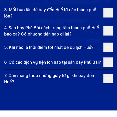
thư thái và nhẹ nhàng.
3
.
Mất bao lâu để bay đến Huế từ các thành phố
Tọa lạc tại dải đất miền Trung nắng gió, thành phố
lớn?
đóng vai trò là tâm điểm kết nối các giá trị di sản trên
4
.
Sân bay Phú Bài cách trung tâm thành phố Huế
trục giao thông Bắc - Nam. Địa lý nơi đây đặc biệt với
bao xa? Có phương tiện nào đi lại?
địa hình "tựa sơn hướng thủy", có dòng sông Hương
thơ mộng đâm xuyên lòng đô thị và núi Ngự Bình che
5
.
Khi nào là thời điểm tốt nhất để du lịch Huế?
chắn phía xa. Là đô thị loại I được quy hoạch bài bản,
6
.
Có các dịch vụ tiện ích nào tại sân bay Phú Bài?
Huế phát triển hiện đại nhưng vẫn bảo tồn nguyên
vẹn những cảnh quan thiên nhiên và nét trầm mặc
7
.
Cần mang theo những giấy tờ gì khi bay đến
đặc trưng của một vùng đất từng là kinh đô của triều
Huế?
đại phong kiến cuối cùng tại Việt Nam.
Giá trị cốt lõi làm nên tên tuổi của vùng đất này chính
là mật độ di sản dày đặc, tiêu biểu là Quần thể di tích
Cố đô đồ sộ với những cung điện, lăng tẩm rêu