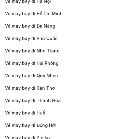
Vé máy bay đi Hà Nội
Bảng giá vé máy đi Huế của hãng hàng
Vé máy bay đi Hồ Chí Minh
không Vietnam Airlines cập nhật mới nhất
Vé máy bay đi Đà Nẵng
Giá vé
Vé máy bay đi Phú Quốc
Thời
Giá vé
Hạng
một
gian
khứ hồi
Ghi chú
Vé máy bay đi Nha Trang
ghế
chiều
bay
(VNĐ)
Vé máy bay đi Hải Phòng
(VNĐ)
Vé máy bay đi Quy Nhơn
TP. Hồ Chí Minh (SGN) → Huế (HUI)
Vé máy bay đi Cần Thơ
~
~
Phổ
Bay
Vé máy bay đi Thanh Hóa
1h 20m
1.500.00
3.100.00
thông
thẳng
0
0
Vé máy bay đi Huế
Vé máy bay đi Đồng Hới
Phổ
~
~
Bay
thông
1h 20m
2.600.0
5.300.00
Vé máy bay đi Pleiku