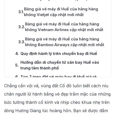
Bảng giá vé máy đi Huế của hãng hàng
3.1
.
không Vietjet cập nhật mới nhất
Bảng giá vé máy đi Huế của hãng hàng
3.2
.
không Vietnam Airlines cập nhật mới nhất
Bảng giá vé máy đi Huế của hãng hàng
3.3
.
không Bamboo Airways cập nhật mới nhất
4
.
Quy định hành lý trên chuyến bay đi Huế
Hướng dẫn di chuyển từ sân bay Huế vào
5
.
trung tâm thành phố
6
.
Top 7 mẹo đặt vé máy bay đi Huế giá rẻ
Chẳng cần vội vã, vùng đất Cố đô luôn biết cách níu
Top 7 lý do bạn nên đặt vé máy bay đi Huế
7
.
tại 190 Booking
chân người lữ hành bằng vẻ đẹp trầm mặc của những
8
.
"Bí kíp" đi du lịch Huế để chuyến đi trọn vẹn
bức tường thành cổ kính và nhịp chèo khua nhẹ trên
dòng Hương Giang lúc hoàng hôn. Bạn sẽ được đắm
8.1
.
Thời điểm đi du lịch Huế lý tưởng