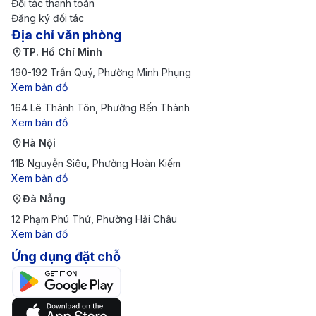
Đối tác thanh toán
Thương
~1.180.0
Bay
1h 10m
5.100.00
Đăng ký đối tác
gia
00
thẳng
Địa chỉ văn phòng
0
TP. Hồ Chí Minh
Bảng giá vé máy đi Huế của hãng hàng
190-192 Trần Quý, Phường Minh Phụng
không Bamboo Airways cập nhật mới nhất
Xem bản đồ
164 Lê Thánh Tôn, Phường Bến Thành
Xem bản đồ
Giá vé
Thời
Giá vé
Hà Nội
Hạng
một
gian
khứ hồi
Ghi chú
11B Nguyễn Siêu, Phường Hoàn Kiếm
ghế
chiều
Xem bản đồ
bay
(VNĐ)
(VNĐ)
Đà Nẵng
12 Phạm Phú Thứ, Phường Hải Châu
TP. Hồ Chí Minh (SGN) → Huế (HUI)
Xem bản đồ
~
Ứng dụng đặt chỗ
Econom
~
Bay
1h 25m
1.900.00
y Saver
930.000
thẳng
0