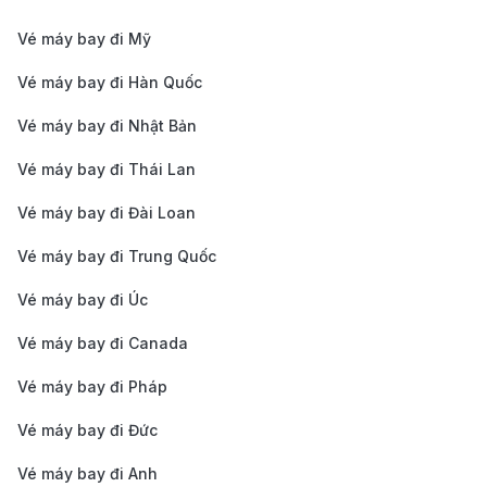
Vé máy bay một chiều đi Huế:
Dao động trung
Vé máy bay đi Mỹ
bình từ ~ 500.000 VNĐ đến ~ 11.300.000 VNĐ, tùy
thuộc vào hạng ghế và thời điểm đặt chỗ.
Vé máy bay đi Hàn Quốc
Vé máy bay khứ hồi đi Huế:
Thường nằm trong
Vé máy bay đi Nhật Bản
khoảng ~ 1.300.000 VNĐ đến ~ 22.000.000 VNĐ,
Vé máy bay đi Thái Lan
tùy thuộc vào hạng ghế và thời điểm đặt chỗ.
Vé máy bay đi Đài Loan
Bảng giá vé máy đi Huế của hãng hàng
không Vietjet cập nhật mới nhất
Vé máy bay đi Trung Quốc
Vé máy bay đi Úc
Giá vé
Thời
Giá vé
Hạng
một
Vé máy bay đi Canada
gian
khứ hồi
Ghi chú
ghế
chiều
Vé máy bay đi Pháp
bay
(VNĐ)
(VNĐ)
Vé máy bay đi Đức
TP. Hồ Chí Minh (SGN) → Huế (HUI)
Vé máy bay đi Anh