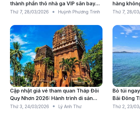
thành phần thô nhà ga VIP sân bay
hàng không
Phú Quốc
chuyến bay 
Thứ 7
,
28/03/2026
Huỳnh Phương Trinh
Thứ 7
,
28/03
rộng
Cập nhật giá vé tham quan Tháp Đôi
Bỏ túi ngay
Quy Nhơn 2026: Hành trình di sản
Bãi Đông 
Champa
Thứ 3
,
24/03/2026
Lý Anh Thư
Thứ 2
,
23/03