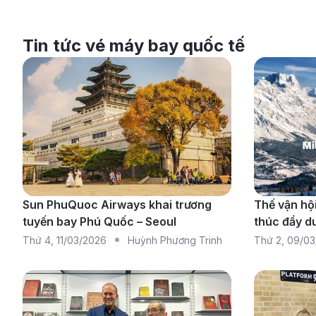
Tin tức vé máy bay quốc tế
Sun PhuQuoc Airways khai trương
Thế vận hộ
tuyến bay Phú Quốc – Seoul
thúc đẩy du
Thứ 4
,
11/03/2026
Huỳnh Phương Trinh
Thứ 2
,
09/03