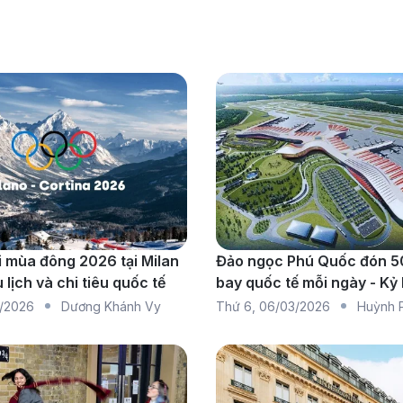
i mùa đông 2026 tại Milan
Đảo ngọc Phú Quốc đón 5
 lịch và chi tiêu quốc tế
bay quốc tế mỗi ngày - Kỷ 
du lịch Việt
/2026
Dương Khánh Vy
Thứ 6
,
06/03/2026
Huỳnh 