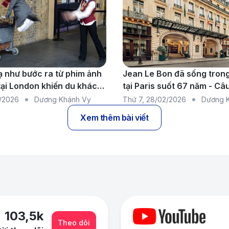
ạ như bước ra từ phim ảnh
Jean Le Bon đã sống tron
tại London khiến du khách
tại Paris suốt 67 năm - C
có thật gây chấn động dư 
/2026
Dương Khánh Vy
Thứ 7
,
28/02/2026
Dương 
Xem thêm bài viết
103,5
k
Theo dõi