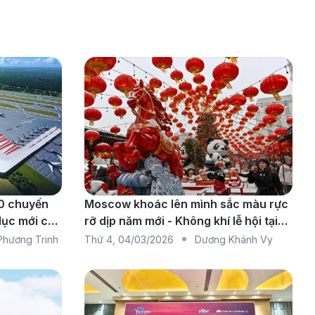
0 chuyến
Moscow khoác lên mình sắc màu rực
lục mới của
rỡ dịp năm mới - Không khí lễ hội tại
Nga
Phương Trinh
Thứ 4
,
04/03/2026
Dương Khánh Vy