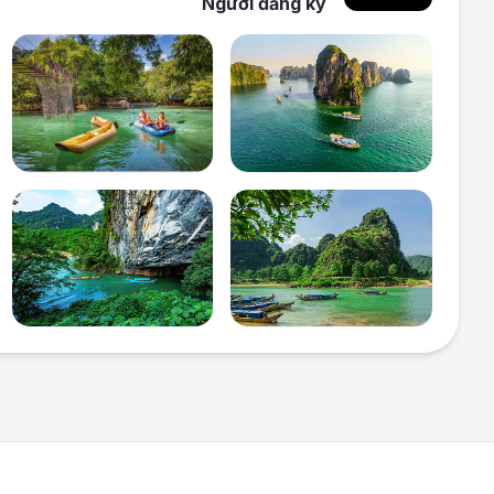
Người
đăng ký