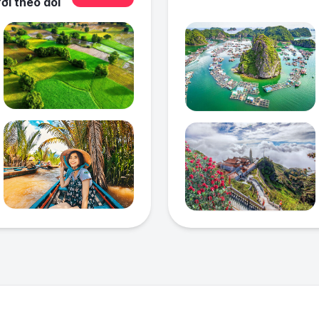
ời
theo dõi