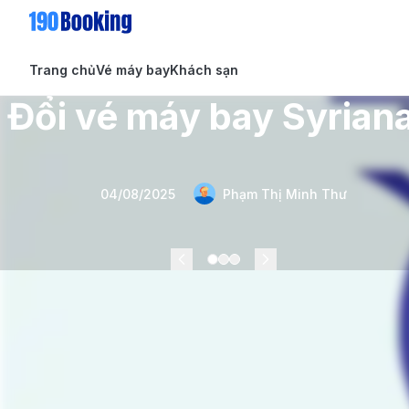
Trang chủ
Vé máy bay
Khách sạn
Đổi vé máy bay Syriana
Bài viết vé máy bay
Tin tức
Tin tức
Dịch vụ
04/08/2025
Phạm Thị Minh Thư