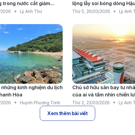
 trong nước cắt giảm
lộng lẫy soi bóng dòng Hậ
do thiếu nhiên liệu diện
/2026
Lý Anh Thư
Thứ 5
,
26/03/2026
Lý Anh 
 những kinh nghiệm du lịch
Chủ sở hữu sân bay tư nh
Thanh Hóa
của ai và tầm nhìn chiến l
triển kinh tế
/2026
Huỳnh Phương Trinh
Thứ 2
,
23/03/2026
Lý Anh 
Xem thêm bài viết