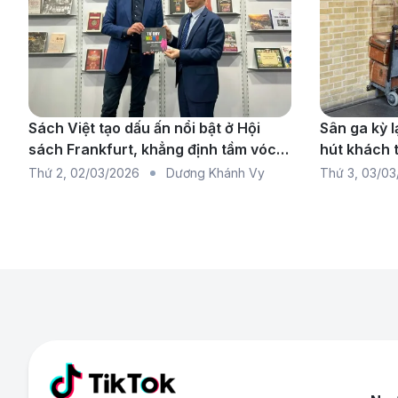
Sách Việt tạo dấu ấn nổi bật ở Hội
Sân ga kỳ l
sách Frankfurt, khẳng định tầm vóc
hút khách 
quốc tế
mê mẩn
Thứ 2
,
02/03/2026
Dương Khánh Vy
Thứ 3
,
03/03