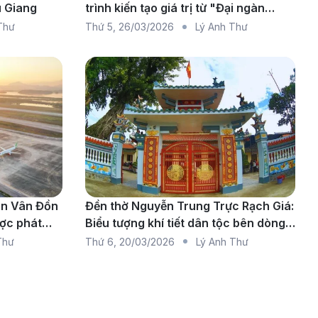
u Giang
trình kiến tạo giá trị từ "Đại ngàn
chạm biển xanh"
Thư
Thứ 5
,
26/03/2026
Lý Anh Thư
ân Vân Đồn
Đền thờ Nguyễn Trung Trực Rạch Giá:
ược phát
Biểu tượng khí tiết dân tộc bên dòng
sông Kiên
Thư
Thứ 6
,
20/03/2026
Lý Anh Thư