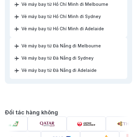
9.1
.
Tiền tệ nước Úc
Vé máy bay từ Hồ Chí Minh đi Melbourne
chọn về bay thẳng, bay quá cảnh, giá vé và dịch vụ.
Top 25 địa điểm du lịch Úc nổi tiếng mà bạn
Vé máy bay từ Hồ Chí Minh đi Sydney
Tùy vào điểm khởi hành, điểm đến tại Úc và ngân
9.2
.
không nên bỏ lỡ
sách, hành khách có thể lựa chọn hãng bay phù hợp.
Vé máy bay từ Hồ Chí Minh đi Adelaide
Top 15 món ăn nổi tiếng nước Úc mà du
Dưới đây là thông tin chi tiết về các hãng hàng không
9.3
.
khách nên thưởng thức
Vé máy bay từ Đà Nẵng đi Melbourne
phổ biến khai thác chặng bay Việt Nam – Úc
9.4
.
Nên đi du lịch Úc vào thời điểm nào?
Vé máy bay từ Đà Nẵng đi Sydney
9.5
.
Văn hóa nước Úc
Vé máy bay từ Đà Nẵng đi Adelaide
Đối tác hàng không