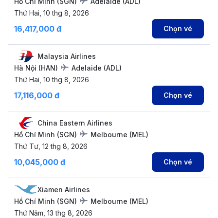
Hồ Chí Minh
(
SGN
)
Adelaide
(
ADL
)
Thứ Hai, 10 thg 8, 2026
16,417,000 đ
Chọn vé
Malaysia Airlines
Hà Nội
(
HAN
)
Adelaide
(
ADL
)
Thứ Hai, 10 thg 8, 2026
17,116,000 đ
Chọn vé
China Eastern Airlines
Hồ Chí Minh
(
SGN
)
Melbourne
(
MEL
)
Thứ Tư, 12 thg 8, 2026
10,045,000 đ
Chọn vé
Xiamen Airlines
Hồ Chí Minh
(
SGN
)
Melbourne
(
MEL
)
Thứ Năm, 13 thg 8, 2026