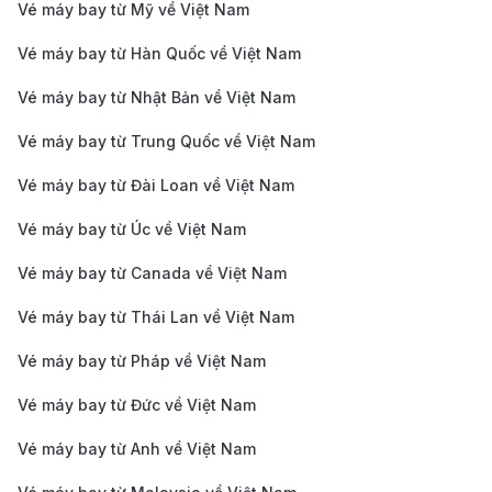
Vé máy bay từ Mỹ về Việt Nam
Hà Nội (HAN) -
Vé máy bay từ Hàn Quốc về Việt Nam
Melbourne (MEL) -
7.500.000 -
12h 30m
Phổ Thông Tiết
10.800.000 
Vé máy bay từ Nhật Bản về Việt Nam
Kiệm
Vé máy bay từ Trung Quốc về Việt Nam
Hà Nội (HAN) -
26.000.000 
Melbourne (MEL) -
10h 15m
Vé máy bay từ Đài Loan về Việt Nam
40.000.000
Thương Gia
Vé máy bay từ Úc về Việt Nam
TP. HỒ CHÍ MINH – SYDNEY (ÚC)
Vé máy bay từ Canada về Việt Nam
TP. Hồ Chí Minh
8.200.000 -
(SGN) - Sydney
8h 40m
Vé máy bay từ Thái Lan về Việt Nam
11.500.000 
(SYD) - Phổ Thông
Vé máy bay từ Pháp về Việt Nam
TP. Hồ Chí Minh
Vé máy bay từ Đức về Việt Nam
(SGN) - Sydney
6.900.000 -
8h 40m
(SYD) - Phổ Thông
10.200.000 
Vé máy bay từ Anh về Việt Nam
Tiết Kiệm