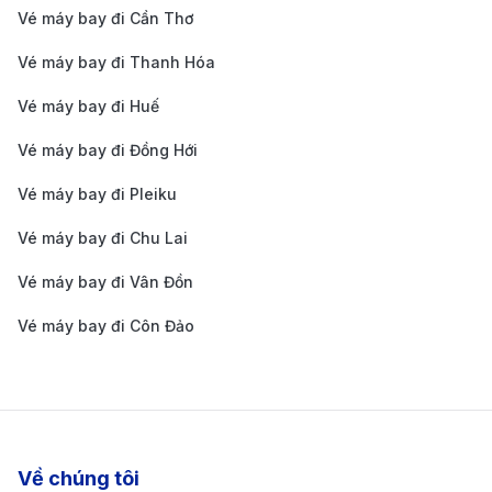
Sydney (SYD) Eco
11.000.000 
Vé máy bay đi Cần Thơ
Đà Nẵng (DAD) -
Vé máy bay đi Thanh Hóa
16.500.000 -
Sydney (SYD)
13h 45m
24.500.000 
Vé máy bay đi Huế
SkyBoss
Bảng giá vé máy bay đi Úc của hãng hàng
Vé máy bay đi Đồng Hới
không Singapore Airlines cập nhật mới nhất
Vé máy bay đi Pleiku
CHẶNG BAY
Thời Gian Bay
Giá 1 Chiều
Vé máy bay đi Chu Lai
HÀ NỘI – SYDNEY (ÚC)
Vé máy bay đi Vân Đồn
Hà Nội (HAN) -
9.800.000 -
Vé máy bay đi Côn Đảo
Sydney (SYD)
9h 45m
14.500.000 
Economy
Hà Nội (HAN) -
16.500.000 -
Sydney (SYD)
9h 45m
24.000.000 
Premium Economy
Về chúng tôi