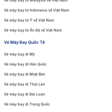
Vé máy bay từ Malaysia về Việt Nam
TP. Hồ Chí Minh
(SGN) - Sydney
24.000.000 
Vé máy bay từ Indonesia về Việt Nam
8h 40m
(SYD) - Thương
36.000.000 
Vé máy bay từ Ý về Việt Nam
Gia
TP. HỒ CHÍ MINH – MELBOURNE (ÚC)
Vé máy bay từ Ấn Độ về Việt Nam
TP. Hồ Chí Minh
Vé Máy Bay Quốc Tế
8.400.000 -
(SGN) - Melbourne
8h 55m
11.800.000 
(MEL) - Phổ Thông
Vé máy bay đi Mỹ
TP. Hồ Chí Minh
Vé máy bay đi Hàn Quốc
(SGN) - Melbourne
7.100.000 -
8h 55m
(MEL) - Phổ Thông
10.500.000 
Vé máy bay đi Nhật Bản
Tiết Kiệm
Vé máy bay đi Thái Lan
TP. Hồ Chí Minh
(SGN) - Melbourne
25.000.000 
Vé máy bay đi Đài Loan
8h 55m
(MEL) - Thương
38.000.000
Vé máy bay đi Trung Quốc
Gia