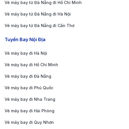
TP. Hồ Chí Minh
Vé máy bay từ Đà Nẵng đi Hồ Chí Minh
14.500.000 -
(SGN) - Sydney
9h 50m
21.500.000 
Vé máy bay từ Đà Nẵng đi Hà Nội
(SYD) SkyBoss
Vé máy bay từ Đà Nẵng đi Cần Thơ
TP. HỒ CHÍ MINH – MELBOURNE (ÚC)
TP. Hồ Chí Minh
Tuyến Bay Nội Địa
6.400.000 -
(SGN) - Melbourne
10h 40m
9.800.000 V
(MEL) Eco
Vé máy bay đi Hà Nội
TP. Hồ Chí Minh
Vé máy bay đi Hồ Chí Minh
8.100.000 -
(SGN) - Melbourne
10h 40m
12.500.000 
(MEL) Deluxe
Vé máy bay đi Đà Nẵng
TP. Hồ Chí Minh
Vé máy bay đi Phú Quốc
15.500.000 -
(SGN) - Melbourne
10h 20m
23.000.000
Vé máy bay đi Nha Trang
(MEL) SkyBoss
ĐÀ NẴNG – SYDNEY (ÚC)
Vé máy bay đi Hải Phòng
Vé máy bay đi Quy Nhơn
Đà Nẵng (DAD) -
7.200.000 -
14h 20m