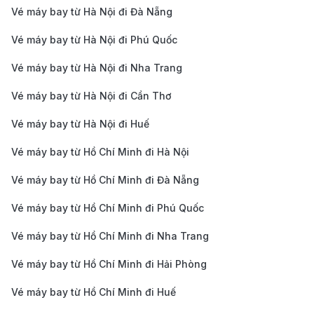
6.800.000 -
Vé máy bay từ Hà Nội đi Đà Nẵng
Melbourne (MEL)
13h 20m
10.200.000 
Eco
Vé máy bay từ Hà Nội đi Phú Quốc
Hà Nội (HAN) -
8.500.000 -
Vé máy bay từ Hà Nội đi Nha Trang
Melbourne (MEL)
12h 45m
13.000.000 
Deluxe
Vé máy bay từ Hà Nội đi Cần Thơ
Hà Nội (HAN) -
16.000.000 -
Vé máy bay từ Hà Nội đi Huế
Melbourne (MEL)
12h 15m
24.000.000 
SkyBoss
Vé máy bay từ Hồ Chí Minh đi Hà Nội
TP. HỒ CHÍ MINH – SYDNEY (ÚC)
Vé máy bay từ Hồ Chí Minh đi Đà Nẵng
TP. Hồ Chí Minh
Vé máy bay từ Hồ Chí Minh đi Phú Quốc
6.200.000 -
(SGN) - Sydney
10h 15m
9.500.000 V
(SYD) Eco
Vé máy bay từ Hồ Chí Minh đi Nha Trang
TP. Hồ Chí Minh
Vé máy bay từ Hồ Chí Minh đi Hải Phòng
7.900.000 -
(SGN) - Sydney
10h 15m
12.200.000 
Vé máy bay từ Hồ Chí Minh đi Huế
(SYD) Deluxe