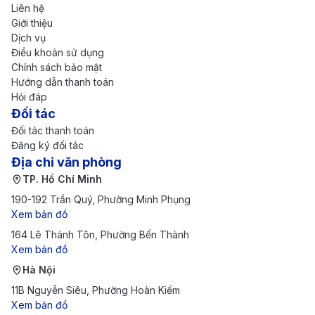
Hà Nội (HAN) -
Liên hệ
32.000.000 
Sydney (SYD)
9h 45m
Giới thiệu
48.000.000
Business Class
Dịch vụ
Điều khoản sử dụng
HÀ NỘI – MELBOURNE (ÚC)
Chính sách bảo mật
Hướng dẫn thanh toán
Hà Nội (HAN) -
10.200.000 -
Hỏi đáp
Melbourne (MEL)
10h 30m
Đối tác
15.000.000 
Economy
Đối tác thanh toán
Đăng ký đối tác
Hà Nội (HAN) -
17.200.000 -
Địa chỉ văn phòng
Melbourne (MEL)
10h 30m
25.000.000
TP. Hồ Chí Minh
Premium Economy
190-192 Trần Quý, Phường Minh Phụng
Hà Nội (HAN) -
Xem bản đồ
33.500.000 
Melbourne (MEL)
10h 30m
50.000.000
164 Lê Thánh Tôn, Phường Bến Thành
Business Class
Xem bản đồ
Hà Nội (HAN) -
Hà Nội
68.000.000 
Melbourne (MEL)
10h 30m
11B Nguyễn Siêu, Phường Hoàn Kiếm
95.000.000
Suites
Xem bản đồ