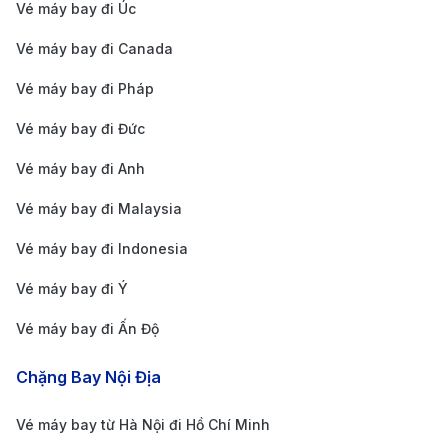
Bảng giá vé máy bay đi Úc của hãng hàng
Vé máy bay đi Úc
không VietJet Air cập nhật mới nhất
Vé máy bay đi Canada
CHẶNG BAY
Thời Gian Bay
Giá 1 Chiều
Vé máy bay đi Pháp
HÀ NỘI – SYDNEY (ÚC)
Vé máy bay đi Đức
Hà Nội (HAN) -
6.500.000 -
Vé máy bay đi Anh
11h 30m
Sydney (SYD) Eco
9.800.000 V
Vé máy bay đi Malaysia
Hà Nội (HAN) -
8.200.000 -
Vé máy bay đi Indonesia
Sydney (SYD)
11h 30m
12.500.000 
Deluxe
Vé máy bay đi Ý
Hà Nội (HAN) -
Vé máy bay đi Ấn Độ
15.000.000 -
Sydney (SYD)
11h 30m
22.000.000
SkyBoss
Chặng Bay Nội Địa
HÀ NỘI – MELBOURNE (ÚC)
Vé máy bay từ Hà Nội đi Hồ Chí Minh
Hà Nội (HAN) -