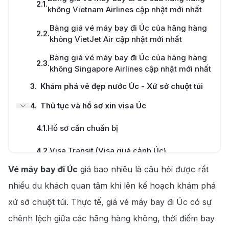
2.1
.
không Vietnam Airlines cập nhật mới nhất
Bảng giá vé máy bay đi Úc của hãng hàng
2.2
.
không VietJet Air cập nhật mới nhất
Bảng giá vé máy bay đi Úc của hãng hàng
2.3
.
không Singapore Airlines cập nhật mới nhất
3
.
Khám phá vẻ đẹp nước Úc - Xứ sở chuột túi
4
.
Thủ tục và hồ sơ xin visa Úc
4.1
.
Hồ sơ cần chuẩn bị
4.2
.
Visa Transit (Visa quá cảnh Úc)
Vé máy bay đi Úc
giá bao nhiêu là câu hỏi được rất
5
.
Quy định hành lý trên chuyến bay đi Úc
nhiều du khách quan tâm khi lên kế hoạch khám phá
5.1
.
Quy trình hành lý xách tay
xứ sở chuột túi. Thực tế, giá vé máy bay đi Úc có sự
5.2
.
Quy trình hành lý ký gửi
chênh lệch giữa các hãng hàng không, thời điểm bay