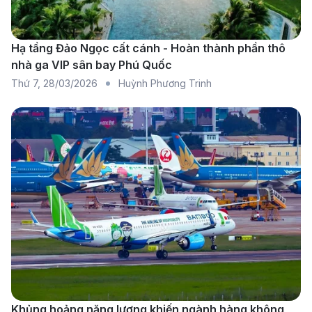
các chuyến bay nối chuyến qua Kuala Lumpur. Giá
vé cạnh tranh, dễ tìm trên các nền tảng đặt vé.
Hạ tầng Đảo Ngọc cất cánh - Hoàn thành phần thô
Phù hợp với hành khách ưu tiên cân bằng chi phí
nhà ga VIP sân bay Phú Quốc
và dịch vụ.
Thứ 7
,
28/03/2026
Huỳnh Phương Trinh
Thai Airways:
Thông qua điểm trung chuyển
Bangkok, Thai Airways phục vụ các chuyến bay từ
Việt Nam sang Úc với thời gian bay hợp lý. Phong
cách phục vụ truyền thống tạo cảm giác dễ chịu.
Suất ăn trên chuyến bay được nhiều hành khách
đánh giá cao.
Scoot:
Là hãng hàng không giá rẻ đường dài,
Scoot vận hành các chuyến bay quá cảnh tại
Singapore đến Úc. Mức giá hấp dẫn, phù hợp với
người linh hoạt lịch trình. Các tiện ích được lựa
Khủng hoảng năng lượng khiến ngành hàng không