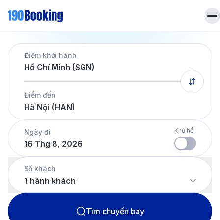
Trang chủ
Điểm khởi hành
Vé máy bay
Hồ Chí Minh (SGN)
Tin tức
Khách sạn
Điểm đến
Dịch vụ
Hà Nội (HAN)
Tin tức
Liên hệ
Hotline
028 7303 6167
Khứ hồi
Ngày đi
16 Thg 8, 2026
Tiếng Việt
Số khách
1
hành khách
Tìm chuyến bay