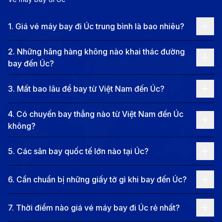
Bamboo Airways:
Hướng đến trải nghiệm bay
thoải mái, Bamboo Airways khai thác các chuyến
1
.
Giá vé máy bay đi Úc trung bình là bao nhiêu?
bay nối chuyến từ Việt Nam đi Úc. Không gian
2
.
Những hãng hàng không nào khai thác đường
cabin được đánh giá dễ chịu, phù hợp cho hành
bay đến Úc?
trình dài. Chất lượng dịch vụ duy trì ở mức ổn định.
Qantas Airways:
Với vị thế là hãng hàng không
3
.
Mất bao lâu để bay từ Việt Nam đến Úc?
quốc gia của Úc, Qantas kết nối Việt Nam với nhiều
4
.
Có chuyến bay thẳng nào từ Việt Nam đến Úc
thành phố lớn tại Úc thông qua các chuyến bay
không?
quá cảnh. Mạng lưới nội địa rộng giúp việc di
chuyển thuận tiện hơn. Dịch vụ đạt chuẩn quốc tế.
5
.
Các sân bay quốc tế lớn nào tại Úc?
Jetstar Airways:
Được biết đến là hãng bay giá rẻ
6
.
Cần chuẩn bị những giấy tờ gì khi bay đến Úc?
phổ biến tại Úc, Jetstar Airways khai thác các
hành trình quá cảnh từ Việt Nam. Giá vé thường ở
7
.
Thời điểm nào giá vé máy bay đi Úc rẻ nhất?
mức hợp lý, phù hợp với du khách tự túc. Hành