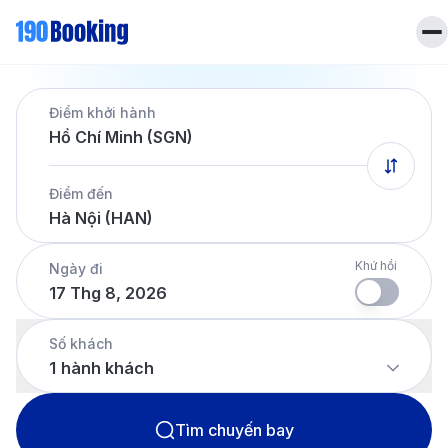
Trang chủ
Điểm khởi hành
Vé máy bay
Hồ Chí Minh (SGN)
Tin tức
Khách sạn
Điểm đến
Dịch vụ
Hà Nội (HAN)
Tin tức
Liên hệ
Hotline
028 7303 6167
Khứ hồi
Ngày đi
17 Thg 8, 2026
Tiếng Việt
Số khách
1
hành khách
Tìm chuyến bay