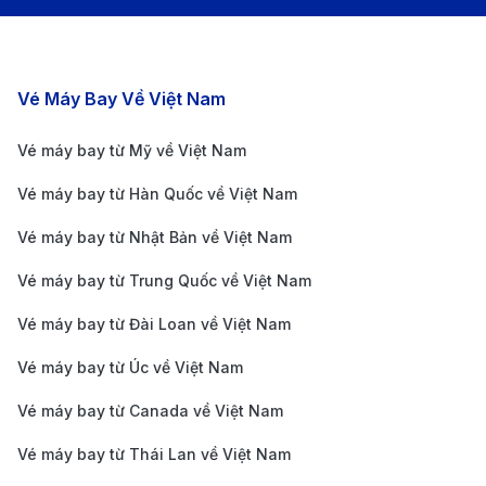
gia của Brunei và hiện là đơn vị duy nhất khai thác
chuyến bay thẳng từ TP. Hồ Chí Minh đến thủ đô
Bandar Seri Begawan. Thời gian bay chỉ khoảng 2
Các chặng bay nổi bật
Vé Máy Bay Về Việt Nam
giờ, rất thuận tiện cho du khách muốn di chuyển
nhanh chóng mà không phải quá cảnh. Dịch vụ
Vé máy bay từ Mỹ về Việt Nam
trên chuyến bay được đánh giá chuyên nghiệp,
Vé máy bay từ Hàn Quốc về Việt Nam
thân thiện và chất lượng ổn định. Hãng thường có
Vé máy bay từ Nhật Bản về Việt Nam
các gói vé linh hoạt, phù hợp cả cho khách công
tác lẫn du lịch ngắn ngày.
Vé máy bay từ Trung Quốc về Việt Nam
AirAsia:
Đây là lựa chọn phổ biến dành cho những
Vé máy bay từ Đài Loan về Việt Nam
hành khách muốn tiết kiệm chi phí. AirAsia khai
Vé máy bay từ Úc về Việt Nam
thác các chuyến quá cảnh tại Kuala Lumpur
Vé máy bay từ Canada về Việt Nam
(Malaysia) với thời gian bay tổng cộng khoảng 5–7
giờ. Hãng thường xuyên có các chương trình
Vé máy bay từ Thái Lan về Việt Nam