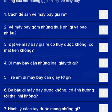
Những câu hỏi thường gặp khi đặt vé máy bay
1
.
Cách để săn vé máy bay giá rẻ?
Vé máy bay đi Brunei - Nhà thờ Hồi giáo Sultan Omar
Ali Saifuddin nhà thờ Hồi giáo hoàng gia (Nguồn:
2
.
Vé máy bay gồm những thuế phí gì và bao
Internet)
nhiêu?
Brunei, với diện tích nhỏ bé nhưng chứa đựng nhiều
3
.
Đặt vé máy bay giá rẻ có hủy được không, có
kỳ quan thiên nhiên tuyệt đẹp, là một điểm đến lý
mất tiền không?
tưởng cho những ai yêu thích khám phá. Những khu
rừng nhiệt đới hùng vĩ, với các loại cây cổ thụ và động
4
.
Đi máy bay cần những loại giấy tờ gì?
vật hoang dã phong phú, tạo nên một bức tranh sống
động và đầy sức sống. Hành trình khám phá các con
5
.
Trẻ em đi máy bay cần giấy tờ gì?
sông như sông Brunei, nơi có thể thấy những đàn cá
6
.
Bà bầu đi máy bay được không, có ảnh hưởng
lội bơi và những loài chim quý hiếm, chắc chắn sẽ
tới thai nhi không?
mang đến cho du khách những trải nghiệm khó quên.
7
.
Hành lý xách tay được mang những gì?
Hoàng hôn buông xuống trên những bãi biển như