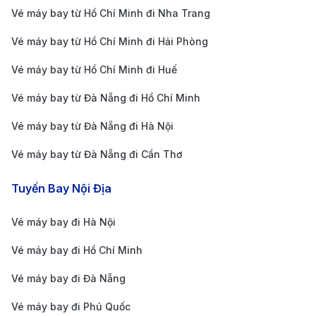
HÀ NỘI (HAN) -
Vé máy bay từ Hồ Chí Minh đi Nha Trang
Bandar Seri
5.500.000 -
4h 10m
Vé máy bay từ Hồ Chí Minh đi Hải Phòng
Begawan (BWN) -
8.200.000 V
Economy Flex
Vé máy bay từ Hồ Chí Minh đi Huế
HÀ NỘI (HAN) -
Vé máy bay từ Đà Nẵng đi Hồ Chí Minh
Bandar Seri
15.500.000 -
4h 10m
Begawan (BWN) -
22.000.000
Vé máy bay từ Đà Nẵng đi Hà Nội
Business Class
Vé máy bay từ Đà Nẵng đi Cần Thơ
TP. HỒ CHÍ MINH - BANDAR SERI BEGAWAN
Tuyến Bay Nội Địa
TP. HỒ CHÍ MINH
(SGN) - Bandar
3.800.000 -
Vé máy bay đi Hà Nội
Seri Begawan
2h 30m
6.200.000 V
(BWN) - Economy
Vé máy bay đi Hồ Chí Minh
Saver
Vé máy bay đi Đà Nẵng
TP. HỒ CHÍ MINH
(SGN) - Bandar
Vé máy bay đi Phú Quốc
5.000.000 -