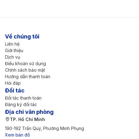
HÀ NỘI (HAN) -
Bandar Seri
3.900.000 -
5h 15m
Begawan (BWN) -
6.200.000 V
Low Fare+
Về chúng tôi
HÀ NỘI (HAN) -
Liên hệ
Bandar Seri
6.500.000 -
Giới thiệu
5h 15m
Begawan (BWN) -
9.800.000 V
Dịch vụ
Điều khoản sử dụng
Premium Flex
Chính sách bảo mật
TP. HỒ CHÍ MINH - BANDAR SERI BEGAWAN
Hướng dẫn thanh toán
Hỏi đáp
TP. HỒ CHÍ MINH
Đối tác
(SGN) - Bandar
2.500.000 -
Đối tác thanh toán
4h 05m
Seri Begawan
4.000.000 V
Đăng ký đối tác
(BWN) - Low Fare
Địa chỉ văn phòng
TP. Hồ Chí Minh
TP. HỒ CHÍ MINH
190-192 Trần Quý, Phường Minh Phụng
(SGN) - Bandar
3.500.000 -
Xem bản đồ
Seri Begawan
4h 05m