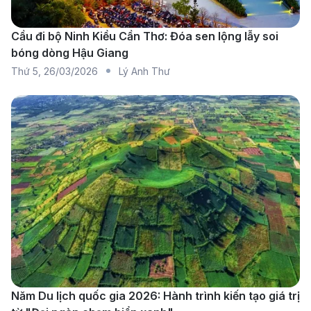
những khoảnh khắc đáng nhớ.
Thông tin các hãng hàng không
Cầu đi bộ Ninh Kiều Cần Thơ: Đóa sen lộng lẫy soi
bóng dòng Hậu Giang
khai thác chuyến bay đi Brunei
Thứ 5
,
26/03/2026
Lý Anh Thư
Năm Du lịch quốc gia 2026: Hành trình kiến tạo giá trị