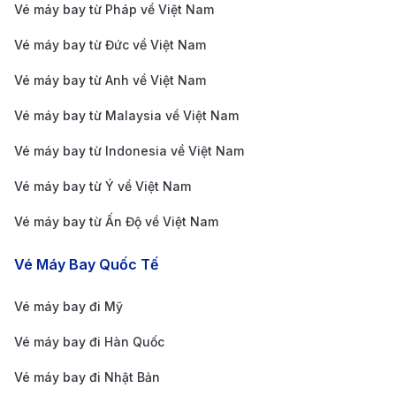
khuyến mãi, giúp hành khách dễ dàng săn vé giá
Vé máy bay từ Pháp về Việt Nam
rẻ. Dù không có chuyến bay thẳng, nhưng lịch
Vé máy bay từ Đức về Việt Nam
trình của AirAsia khá đa dạng, thích hợp với khách
Vé máy bay từ Anh về Việt Nam
du lịch tự túc hoặc có kế hoạch linh hoạt.
Singapore Airlines:
Là hãng hàng không 5 sao nổi
Vé máy bay từ Malaysia về Việt Nam
tiếng của khu vực, khai thác chuyến bay nối
Vé máy bay từ Indonesia về Việt Nam
chuyến qua Singapore. Hành trình này phù hợp
Vé máy bay từ Ý về Việt Nam
với những ai muốn kết hợp dừng chân hoặc du lịch
Vé máy bay từ Ấn Độ về Việt Nam
ngắn tại Singapore. Dịch vụ của hãng luôn được
đánh giá cao về độ thoải mái, suất ăn và thái độ
Vé Máy Bay Quốc Tế
phục vụ. Dù thời gian di chuyển lâu hơn so với bay
Vé máy bay đi Mỹ
thẳng, nhưng đây là lựa chọn lý tưởng cho hành
khách đề cao trải nghiệm bay chất lượng cao.
Vé máy bay đi Hàn Quốc
Malaysia Airlines:
Hãng cung cấp các chuyế n
Vé máy bay đi Nhật Bản