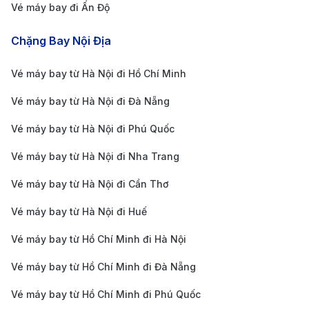
Vé máy bay đi Ấn Độ
khảo và so sánh:
Giá vé máy bay đi Brunei một chiều từ:
2.500.000
Chặng Bay Nội Địa
- 20.500.000 VND
Vé máy bay từ Hà Nội đi Hồ Chí Minh
Giá vé máy bay đi Brunei khứ hồi từ:
5.000.000
- 41.000.000 VND
Vé máy bay từ Hà Nội đi Đà Nẵng
Bảng giá vé máy bayđi Brunei của hãng
Vé máy bay từ Hà Nội đi Phú Quốc
hàng không Royal Brunei Airlines cập nhật
Vé máy bay từ Hà Nội đi Nha Trang
mới nhất
Vé máy bay từ Hà Nội đi Cần Thơ
CHẶNG BAY
Thời Gian Bay
Giá 1 Chiều
Vé máy bay từ Hà Nội đi Huế
HÀ NỘI - BANDAR SERI BEGAWAN
Vé máy bay từ Hồ Chí Minh đi Hà Nội
HÀ NỘI (HAN) -
Bandar Seri
4.200.000 -
Vé máy bay từ Hồ Chí Minh đi Đà Nẵng
4h 10m
Begawan (BWN) -
6.800.000 V
Economy Saver
Vé máy bay từ Hồ Chí Minh đi Phú Quốc