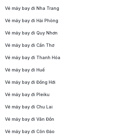
Seri Begawan
2h 30m
7.500.000 V
(BWN) - Economy
Vé máy bay đi Nha Trang
Flex
Vé máy bay đi Hải Phòng
TP. HỒ CHÍ MINH
Vé máy bay đi Quy Nhơn
(SGN) - Bandar
14.000.000 -
Seri Begawan
2h 30m
20.500.000
Vé máy bay đi Cần Thơ
(BWN) - Business
Class
Vé máy bay đi Thanh Hóa
Bảng giá vé máy bay đi Brunei của hãng
Vé máy bay đi Huế
hàng không AirAsia cập nhật mới nhất
Vé máy bay đi Đồng Hới
CHẶNG BAY
Thời Gian Bay
Giá 1 Chiều
Vé máy bay đi Pleiku
HÀ NỘI - BANDAR SERI BEGAWAN
Vé máy bay đi Chu Lai
HÀ NỘI (HAN) -
Vé máy bay đi Vân Đồn
Bandar Seri
2.800.000 -
5h 15m
Begawan (BWN) -
4.500.000 V
Vé máy bay đi Côn Đảo
Low Fare