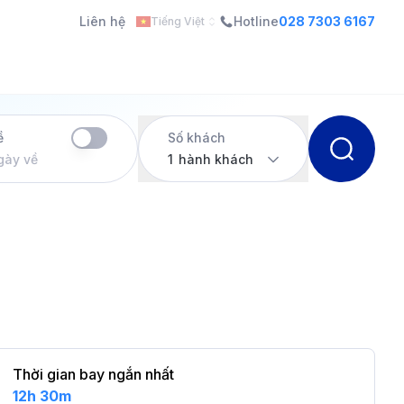
Liên hệ
Hotline
028 7303 6167
Tiếng Việt
ề
Số khách
gày về
1
hành khách
Thời gian bay ngắn nhất
12h 30m