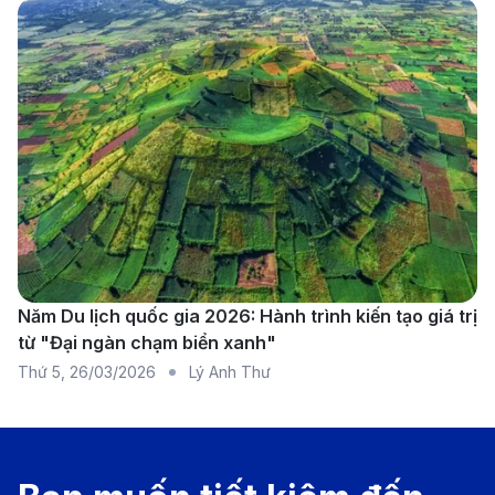
Quy định nhập cảnh vào Việt Nam
Khi có kế hoạch du lịch hoặc trở về Việt Nam, việc
nắm rõ các quy định nhập cảnh là điều vô cùng quan
trọng để hành trình diễn ra thuận lợi và suôn sẻ. Việt
Nam ngày càng tạo điều kiện cho du khách quốc tế
và kiều bào, nhưng vẫn có những quy định cần tuân
thủ về hộ chiếu, thị thực, thời hạn lưu trú và thủ tục tại
sân bay. Việc chuẩn bị đầy đủ giấy tờ và hiểu rõ yêu
cầu nhập cảnh sẽ giúp bạn tiết kiệm thời gian, tránh
Năm Du lịch quốc gia 2026: Hành trình kiến tạo giá trị
từ "Đại ngàn chạm biển xanh"
những rắc rối không đáng có và bắt đầu chuyến đi
Thứ 5
,
26/03/2026
Lý Anh Thư
một cách nhẹ nhàng nhất.