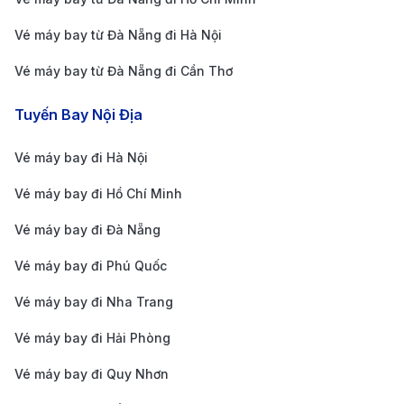
thời gian quá cảnh để tham quan một vài địa điểm gần
Vé máy bay từ Đà Nẵng đi Hà Nội
sân bay. Dưới đây là các nội dung quan trọng bạn cần
Vé máy bay từ Đà Nẵng đi Cần Thơ
biết khi chuẩn bị loại visa này:
Thời gian lưu trú ngắn và phụ thuộc vào chuyến
Tuyến Bay Nội Địa
bay nối chuyến:
Visa quá cảnh thường cho phép
Vé máy bay đi Hà Nội
lưu trú từ vài giờ đến tối đa 24–72 giờ tùy từng
trường hợp. Du khách chỉ được phép ở lại trong
Vé máy bay đi Hồ Chí Minh
thời gian chuyến bay kết nối cho phép và không
Vé máy bay đi Đà Nẵng
thể kéo dài hơn thời hạn quy định.
Vé máy bay đi Phú Quốc
Cần có vé máy bay nối chuyến đến quốc gia tiếp
Vé máy bay đi Nha Trang
theo:
Khi xin visa quá cảnh, bạn phải cung cấp vé
máy bay rời Việt Nam để chứng minh rằng bạn chỉ
Vé máy bay đi Hải Phòng
dừng chân tạm thời và tiếp tục hành trình đến
Vé máy bay đi Quy Nhơn
nước khác. Điều này là yêu cầu bắt buộc đối với