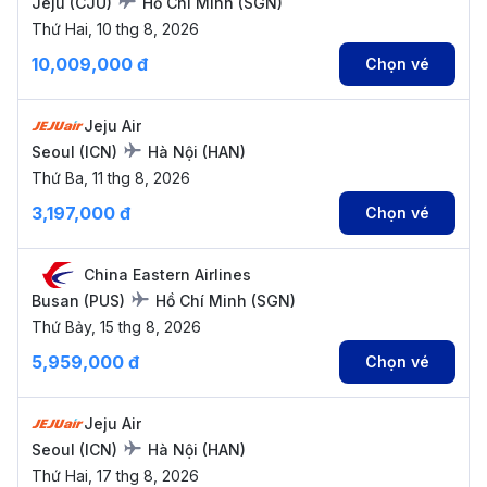
Jeju
(
CJU
)
Hồ Chí Minh
(
SGN
)
Thứ Hai, 10 thg 8, 2026
10,009,000 đ
Chọn vé
Jeju Air
Seoul
(
ICN
)
Hà Nội
(
HAN
)
Thứ Ba, 11 thg 8, 2026
3,197,000 đ
Chọn vé
China Eastern Airlines
Busan
(
PUS
)
Hồ Chí Minh
(
SGN
)
Thứ Bảy, 15 thg 8, 2026
5,959,000 đ
Chọn vé
Jeju Air
Seoul
(
ICN
)
Hà Nội
(
HAN
)
Thứ Hai, 17 thg 8, 2026