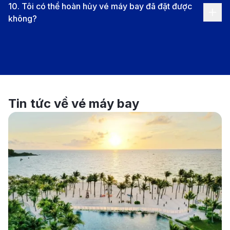
9.4
.
Văn hóa khi du lịch tại Việt Nam
10
.
Tôi có thể hoàn hủy vé máy bay đã đặt được
dưỡng sang trọng. Ngày càng nhiều địa điểm mới
không?
được khám phá như Mộc Châu, Tà Đùng, Bình Lập…
mang đến cảm giác mới mẻ và đầy hứng khởi cho
hành trình. Chính sự đa dạng này giúp Việt Nam trở
thành điểm đến phù hợp cho mọi lứa tuổi và mọi
phong cách du lịch.
Tin tức về vé máy bay
Ẩm thực Việt Nam là sự hòa quyện giữa hương vị, màu
sắc và nét tinh tế trong cách chế biến. Không chỉ có
phở, bánh mì, bún chả, mỗi vùng miền mang đến
những món ăn đặc trưng như gỏi cuốn, nem rán, mì
Quảng, bún bò Huế, hay chả cá Lã Vọng. Từ những
món dân dã trong chợ quê đến những món ăn được
sáng tạo trong nhà hàng sang trọng, tất cả đều mang
dấu ấn của sự tinh tế và khéo léo. Với du khách, ẩm