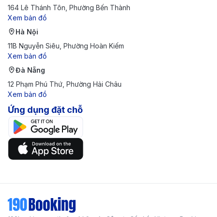
trưng này tại các nhà hàng ven biển ở Westerland,
164 Lê Thánh Tôn, Phường Bến Thành
Xem bản đồ
kèm với một ly rượu vang Đức thơm ngon.
Hà Nội
Tham gia lễ hội biển và âm nhạc:
Vào mùa hè, Sylt
11B Nguyễn Siêu, Phường Hoàn Kiếm
thường tổ chức các lễ hội biển và sự kiện âm nhạc
Xem bản đồ
lớn, thu hút du khách từ khắp nơi trên thế giới. Bạn
Đà Nẵng
có thể tham gia vào không khí sôi động của các sự
12 Phạm Phú Thứ, Phường Hải Châu
Xem bản đồ
kiện này và trải nghiệm văn hóa địa phương.
Ứng dụng đặt chỗ
Nên đi Westerland vào mùa nào trong
năm?
Westerland là một điểm đến lý tưởng vào mùa hè
(tháng 6 đến tháng 8), khi thời tiết ấm áp và các hoạt
động ngoài trời như tắm biển hay tham quan bãi biển
rất phổ biến. Tuy nhiên, nếu bạn muốn tránh đám
đông, mùa xuân (tháng 3 đến tháng 5) và mùa thu