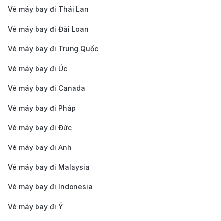
Westerland - GWT), bạn có thể áp dụng một số chiến
Vé máy bay đi Thái Lan
lược giúp tiết kiệm chi phí mà vẫn đảm bảo chuyến đi
Vé máy bay đi Đài Loan
thuận tiện. Dưới đây là các bước và mẹo hữu ích để
Vé máy bay đi Trung Quốc
bạn có thể đặt vé giá rẻ:
Đặt vé sớm:
Giá vé máy bay thường thay đổi theo
Vé máy bay đi Úc
thời gian và độ gần ngày bay. Để tiết kiệm, bạn nên
Vé máy bay đi Canada
đặt vé càng sớm càng tốt, ít nhất từ 1-2 tháng trước
Vé máy bay đi Pháp
khi chuyến đi. Điều này giúp bạn có cơ hội săn
Vé máy bay đi Đức
được vé giá rẻ, đặc biệt vào mùa thấp điểm.
Linh hoạt lịch bay:
Hãy linh hoạt về ngày và giờ
Vé máy bay đi Anh
bay. Việc chọn các chuyến bay vào giữa tuần hoặc
Vé máy bay đi Malaysia
bay vào ban đêm thường có giá vé rẻ hơn so với
Vé máy bay đi Indonesia
các chuyến bay vào cuối tuần hoặc giờ cao điểm.
Vé máy bay đi Ý
Đăng ký nhận thông báo giảm giá:
Hãy đăng ký