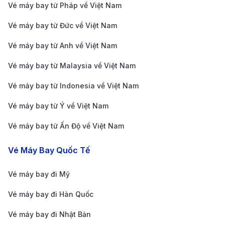
Vé máy bay từ Pháp về Việt Nam
bay.
Vé máy bay từ Đức về Việt Nam
Thuê xe
: Nếu bạn muốn tự do di chuyển và khám
Vé máy bay từ Anh về Việt Nam
phá, sân bay Westerland cung cấp dịch vụ cho
thuê xe từ các công ty như Avis và Europcar. Bạn
Vé máy bay từ Malaysia về Việt Nam
có thể dễ dàng thuê xe ngay trong sân bay để di
Vé máy bay từ Indonesia về Việt Nam
chuyển tự do quanh đảo.
Vé máy bay từ Ý về Việt Nam
Xe dịch vụ tư nhân
: Các dịch vụ xe tư nhân hoặc
Vé máy bay từ Ấn Độ về Việt Nam
taxi đặt qua ứng dụng cũng có sẵn tại sân bay
Westerland. Giá dịch vụ này có thể linh hoạt và
Vé Máy Bay Quốc Tế
phù hợp với nhu cầu cá nhân của bạn.
Kinh nghiệm đặt vé máy bay giá rẻ
Vé máy bay đi Mỹ
đi Westerland
Vé máy bay đi Hàn Quốc
Để đặt vé máy bay giá rẻ đi Westerland (Sân bay
Vé máy bay đi Nhật Bản