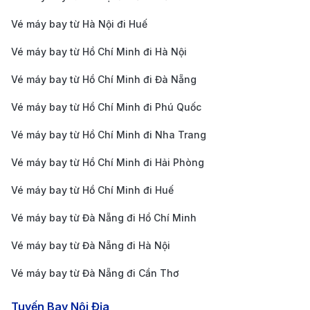
Giá vé máy bay Hà
Nội Vancouver
19.474.000 VND
10.465.000 
Vé máy bay từ Hà Nội đi Huế
China Airlines
Vé máy bay từ Hồ Chí Minh đi Hà Nội
Giá vé máy bay Hà
Nội Vancouver
18.424.000 VND
10.241.000 
Vé máy bay từ Hồ Chí Minh đi Đà Nẵng
XiamenAir
Vé máy bay từ Hồ Chí Minh đi Phú Quốc
Giá vé máy bay Hà
Nội Vancouver
17.598.000 VND
8.918.000 V
Vé máy bay từ Hồ Chí Minh đi Nha Trang
China Southern
Vé máy bay từ Hồ Chí Minh đi Hải Phòng
Hướng dẫn cách di chuyển từ sân
Vé máy bay từ Hồ Chí Minh đi Huế
bay Vancouver đi trung tâm thành
phố
Vé máy bay từ Đà Nẵng đi Hồ Chí Minh
Vé máy bay từ Đà Nẵng đi Hà Nội
Vé máy bay từ Đà Nẵng đi Cần Thơ
Tuyến Bay Nội Địa