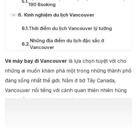
5.1
.
190 Booking
6
.
Kinh nghiệm du lịch Vancouver
6.1
.
Thời điểm du lịch Vancouver lý tưởng
Những địa điểm du lịch đặc sắc ở
6.2
.
Vancouver
6.3
.
Những món ăn phải thử ở Vancouver
Vé máy bay đi Vancouver
là lựa chọn tuyệt vời cho
những ai muốn khám phá một trong những thành phố
đáng sống nhất thế giới. Nằm ở bờ Tây Canada,
Vancouver nổi tiếng với cảnh quan thiên nhiên hùng
vĩ, sự kết hợp hài hòa giữa núi non, rừng xanh và bờ
biển trải dài. Không chỉ sở hữu khí hậu ôn hòa dễ chịu
quanh năm, thành phố này còn là trung tâm văn hóa
– kinh tế – du lịch sôi động, thu hút hàng triệu du