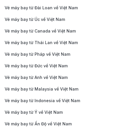
dịch vụ 5 sao, thích hợp cho những ai muốn tận
Vé máy bay từ Đài Loan về Việt Nam
hưởng chuyến bay thoải mái.
Cathay Pacific:
Hãng hàng không Hong Kong kết
Vé máy bay từ Úc về Việt Nam
nối Việt Nam – Vancouver với điểm quá cảnh tại
Vé máy bay từ Canada về Việt Nam
Hong Kong. Với lịch bay linh hoạt và giá vé cạnh
Vé máy bay từ Thái Lan về Việt Nam
tranh, Cathay Pacific là lựa chọn phổ biến của
Vé máy bay từ Pháp về Việt Nam
nhiều hành khách.
Qatar Airways & Emirates:
Hai hãng hàng không
Vé máy bay từ Đức về Việt Nam
Trung Đông uy tín khai thác hành trình đến
Vé máy bay từ Anh về Việt Nam
Vancouver với điểm nối chuyến tại Doha hoặc
Vé máy bay từ Malaysia về Việt Nam
Dubai. Đây là lựa chọn cho những ai mong muốn
Vé máy bay từ Indonesia về Việt Nam
dịch vụ sang trọng, tiện ích cao cấp và trải nghiệm
thoải mái trên chuyến bay dài.
Vé máy bay từ Ý về Việt Nam
Hãng bay
Tần suất
Thời gian ba
Vé máy bay từ Ấn Độ về Việt Nam