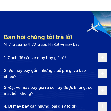
Đặt vé máy bay đi Vancouver cùng 190 Booking
- Khám phá thành phố sôi động với cảnh quan thiên
nhiên tuyệt đẹp.
Giới thiệu về Vancouver
Bạn hỏi chúng tôi trả lời
Vancouver, thành phố cảng nằm bên bờ Thái Bình
Những câu hỏi thường gặp khi đặt vé máy bay
Dương, là một trong những điểm đến quyến rũ và
đáng sống bậc nhất Canada. Nơi đây nổi tiếng với khí
1
.
Cách để săn vé máy bay giá rẻ?
hậu ôn hòa dễ chịu, phong cảnh thiên nhiên hùng vĩ
cùng nhịp sống hiện đại hòa quyện trong nền văn hóa
2
.
Vé máy bay gồm những thuế phí gì và bao
nhiêu?
đa dạng, phong phú bậc nhất thế giới.
Vancouver được biết đến như “thiên đường xanh” khi
3
.
Đặt vé máy bay giá rẻ có hủy được không, có
mất tiền không?
sở hữu sự kết hợp hoàn hảo giữa núi non, rừng già và
bờ biển trải dài. Du khách có thể dễ dàng tham quan
4
.
Đi máy bay cần những loại giấy tờ gì?
Công viên Stanley – lá phổi xanh của thành phố,