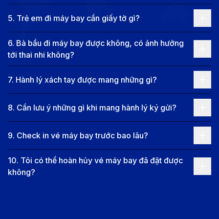
khám phá khu phố cổ Gastown với nét kiến trúc châu
5
.
Trẻ em đi máy bay cần giấy tờ gì?
Âu cổ điển, hoặc ghé thăm những bảo tàng, phòng
6
.
Bà bầu đi máy bay được không, có ảnh hưởng
triển lãm nghệ thuật đẳng cấp quốc tế.
tới thai nhi không?
Không chỉ là điểm đến du lịch nổi bật, Vancouver còn
là trung tâm tài chính, thương mại và văn hóa quan
7
.
Hành lý xách tay được mang những gì?
trọng của Canada. Thành phố này cũng là nơi hội tụ
nhiều nền ẩm thực đặc sắc đến từ khắp nơi trên thế
8
.
Cần lưu ý những gì khi mang hành lý ký gửi?
giới, phản ánh rõ sự đa dạng cộng đồng dân cư sinh
9
.
Check in vé máy bay trước bao lâu?
sống tại đây.
Dù bạn là tín đồ yêu thích thiên nhiên, khám phá văn
10
.
Tôi có thể hoàn hủy vé máy bay đã đặt được
hóa hay chỉ đơn giản là muốn tận hưởng một kỳ nghỉ
không?
thư giãn, Vancouver chắc chắn sẽ khiến bạn say mê
ngay từ những bước chân đầu tiên.