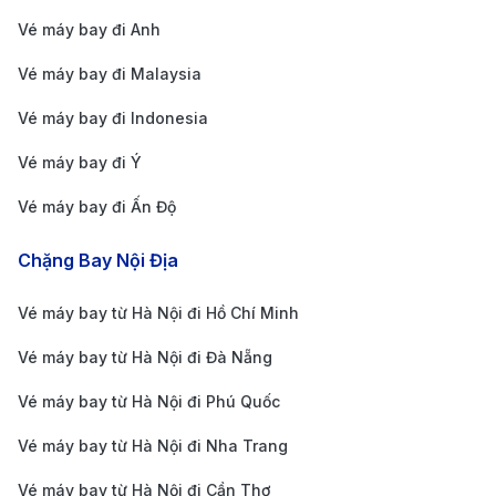
Giá vé máy bay Hà Nội Vancouver khứ hồi từ
Vé máy bay đi Anh
17.054.000 - 80.462.200 VND
Giá vé máy bay Hà Nội Vancouver một chiều từ
Vé máy bay đi Malaysia
8.918.000 - 10.241.000 VND
Vé máy bay đi Indonesia
Chặng bay Hà Nội
Giá vé khứ hồi
Giá vé một c
Vé máy bay đi Ý
Vancouver
Vé máy bay đi Ấn Độ
Giá vé máy bay Hà
Nội Vancouver
80.462.200 VND
22.295.000 
Chặng Bay Nội Địa
Vietnam Airlines
Giá vé máy bay Hà
Vé máy bay từ Hà Nội đi Hồ Chí Minh
Nội Vancouver Air
21.749.000 VND
13.559.000 
Vé máy bay từ Hà Nội đi Đà Nẵng
Canada
Giá vé máy bay Hà
Vé máy bay từ Hà Nội đi Phú Quốc
Nội Vancouver
17.054.000 VND
9.063.600 V
Vé máy bay từ Hà Nội đi Nha Trang
Cathay Pacific
Vé máy bay từ Hà Nội đi Cần Thơ