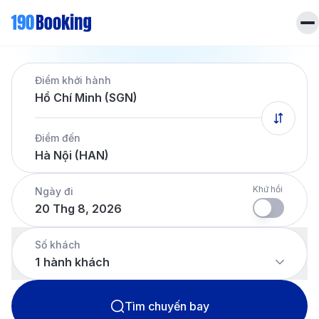
Trang chủ
Điểm khởi hành
Vé máy bay
Hồ Chí Minh (SGN)
Tin tức
Khách sạn
Điểm đến
Dịch vụ
Hà Nội (HAN)
Tin tức
Liên hệ
Hotline
028 7303 6167
Khứ hồi
Ngày đi
20 Thg 8, 2026
Tiếng Việt
Số khách
1
hành khách
Tìm chuyến bay