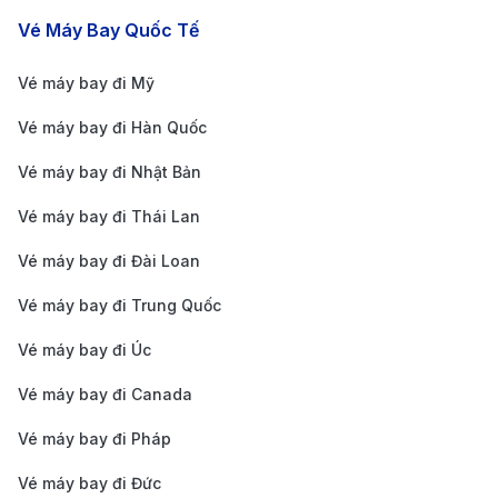
Khoảng 4
Vietnam Airlines
19 giờ 30 phú
Vé Máy Bay Quốc Tế
chuyến/tuần
Khoảng 5
Vé máy bay đi Mỹ
Air Canada
17 giờ 20 phú
chuyến/tuần
Vé máy bay đi Hàn Quốc
Khoảng 6
Cathay Pacific
16 giờ 15 phút
chuyến/tuần
Vé máy bay đi Nhật Bản
Khoảng 3
Vé máy bay đi Thái Lan
China Airlines
18 giờ 40 phú
chuyến/tuần
Vé máy bay đi Đài Loan
Japan Airlines
Khoảng 7
18 giờ
Vé máy bay đi Trung Quốc
(JAL)
chuyến/tuần
Khoảng 3
Vé máy bay đi Úc
XiamenAir
21 giờ
chuyến/tuần
Vé máy bay đi Canada
Giá vé máy bay đi Vancouver mới
Vé máy bay đi Pháp
cập nhật
Vé máy bay đi Đức