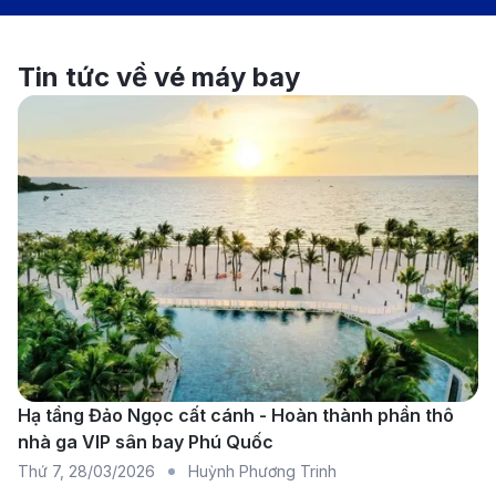
Tin tức về vé máy bay
Hạ tầng Đảo Ngọc cất cánh - Hoàn thành phần thô
nhà ga VIP sân bay Phú Quốc
Vancouver - Thành phố đẹp và đa dạng nhất của
Thứ 7
,
28/03/2026
Huỳnh Phương Trinh
Canada. (Ảnh: Internet)