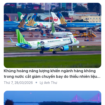
Các hãng hàng không khai thác
chuyến bay đi Vancouver
Khủng hoảng năng lượng khiến ngành hàng không
trong nước cắt giảm chuyến bay do thiếu nhiên liệu
diện rộng
Thứ 7
,
28/03/2026
Lý Anh Thư