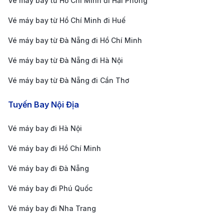
Vé máy bay từ Hồ Chí Minh đi Hải Phòng
Bên cạnh đó, 190Booking còn thường xuyên có các
Vé máy bay từ Hồ Chí Minh đi Huế
chương trình khuyến mãi hấp dẫn, giúp bạn có nhiều
Vé máy bay từ Đà Nẵng đi Hồ Chí Minh
cơ hội “săn” được những tấm vé với giá cực kì ưu đãi.
Vé máy bay từ Đà Nẵng đi Hà Nội
Đội ngũ tư vấn viên chuyên nghiệp, tận tình của
190Booking luôn sẵn lòng giải đáp mọi thắc mắc, cũng
Vé máy bay từ Đà Nẵng đi Cần Thơ
như hỗ trợ bạn khi cần thiết.
Tuyến Bay Nội Địa
Kinh Nghiệm Du Lịch, Ăn Uống Và
Vui Chơi Ở Thẩm Dương
Vé máy bay đi Hà Nội
Vé máy bay đi Hồ Chí Minh
Thẩm Dương là một thành phố du lịch thú vị với nhiều
điểm tham quan văn hóa và lịch sử nổi tiếng. Dưới đây
Vé máy bay đi Đà Nẵng
là một số gợi ý cho chuyến du lịch của bạn:
Vé máy bay đi Phú Quốc
1. Tham quan Cố Cung Thẩm Dương (Shenyang
Vé máy bay đi Nha Trang
Imperial Palace):
Cố Cung Thẩm Dương là một trong