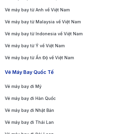
sân bay Đào Tiên với trung tâm thành phố Thẩm
Vé máy bay từ Anh về Việt Nam
Dương. Đây là phương tiện tiết kiệm và thuận tiện cho
những ai không mang theo nhiều hành lý. Giá vé tàu
Vé máy bay từ Malaysia về Việt Nam
điện ngầm từ 5 - 15 CNY/người.
Vé máy bay từ Indonesia về Việt Nam
4. Dịch vụ đưa đón sân bay:
Nhiều khách sạn và khu
Vé máy bay từ Ý về Việt Nam
nghỉ dưỡng tại Thẩm Dương cung cấp dịch vụ đưa
Vé máy bay từ Ấn Độ về Việt Nam
đón sân bay. Bạn có thể liên hệ với khách sạn trước
để sắp xếp dịch vụ này.
Vé Máy Bay Quốc Tế
Kinh Nghiệm Đặt Vé Máy Bay Đi
Thẩm Dương
Vé máy bay đi Mỹ
Vé máy bay đi Hàn Quốc
Để có được vé máy bay đi Thẩm Dương với giá tốt và
lịch trình hợp lý, bạn nên lưu ý một số điểm sau:
Vé máy bay đi Nhật Bản
1. Đặt vé sớm:
Để tiết kiệm chi phí và có nhiều lựa
Vé máy bay đi Thái Lan
chọn về giờ bay, bạn nên đặt vé trước ít nhất 1-2