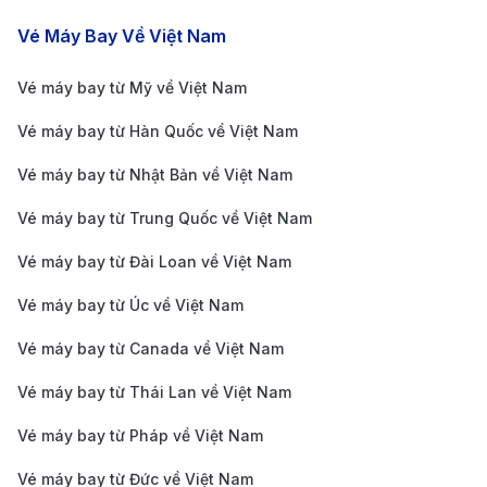
Các chặng bay nổi bật
Vé Máy Bay Về Việt Nam
Sau khi hạ cánh tại sân bay Đào Tiên Thẩm Dương,
bạn có nhiều lựa chọn để di chuyển đến trung tâm
Vé máy bay từ Mỹ về Việt Nam
thành phố:
Vé máy bay từ Hàn Quốc về Việt Nam
1. Taxi:
Taxi là phương tiện nhanh chóng và tiện lợi
Vé máy bay từ Nhật Bản về Việt Nam
nhất để di chuyển từ sân bay về trung tâm Thẩm
Dương. Giá cước trung bình từ 100 - 150 CNY tùy vào
Vé máy bay từ Trung Quốc về Việt Nam
điểm đến. Hãy đảm bảo rằng taxi có đồng hồ để tránh
Vé máy bay từ Đài Loan về Việt Nam
bị tính phí cao hơn.
Vé máy bay từ Úc về Việt Nam
2. Xe buýt:
Có nhiều tuyến xe buýt công cộng và xe
Vé máy bay từ Canada về Việt Nam
buýt sân bay kết nối từ sân bay Đào Tiên đến các khu
vực trong thành phố. Giá vé xe buýt dao động từ 10 -
Vé máy bay từ Thái Lan về Việt Nam
30 CNY/người.
Vé máy bay từ Pháp về Việt Nam
3. Tàu điện ngầm:
Tuyến tàu điện ngầm số 2 kết nối
Vé máy bay từ Đức về Việt Nam