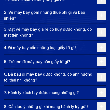
Thẩm Dương có sân bay quốc tế Đào Tiên (Shenyang
2
.
Vé máy bay gồm những thuế phí gì và bao
Taoxian International Airport), kết nối với nhiều thành
nhiêu?
phố lớn trong và ngoài Trung Quốc. Dưới đây là danh
3
.
Đặt vé máy bay giá rẻ có hủy được không, có
sách một số chặng bay phổ biến đến Thẩm Dương:
mất tiền không?
Chặng Bay Quốc Tế:
Hà Nội - Thẩm Dương:
Chưa có chuyến bay thẳng
4
.
Đi máy bay cần những loại giấy tờ gì?
từ Hà Nội đến Thẩm Dương. Du khách có thể bay
nối chuyến qua Quảng Châu, Thâm Quyến hoặc
5
.
Trẻ em đi máy bay cần giấy tờ gì?
Bắc Kinh với các hãng như China Southern
6
.
Bà bầu đi máy bay được không, có ảnh hưởng
Airlines, Shenzhen Airlines và Air China.
tới thai nhi không?
TP. Hồ Chí Minh - Thẩm Dương:
Chặng bay này
7
.
Hành lý xách tay được mang những gì?
được khai thác dưới dạng nối chuyến qua Bắc
Kinh, Thâm Quyến và Quảng Châu, với các hãng
8
.
Cần lưu ý những gì khi mang hành lý ký gửi?
như Air China, Shenzhen Airlines và China