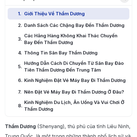
1
.
Giới Thiệu Về Thẩm Dương
2
.
Danh Sách Các Chặng Bay Đến Thẩm Dương
Các Hãng Hàng Không Khai Thác Chuyến
3
.
Bay Đến Thẩm Dương
4
.
Thông Tin Sân Bay Thẩm Dương
Hướng Dẫn Cách Di Chuyển Từ Sân Bay Đào
5
.
Tiên Thẩm Dương Đến Trung Tâm
6
.
Kinh Nghiệm Đặt Vé Máy Bay Đi Thẩm Dương
7
.
Nên Đặt Vé Máy Bay Đi Thẩm Dương Ở Đâu?
Kinh Nghiệm Du Lịch, Ăn Uống Và Vui Chơi Ở
8
.
Thẩm Dương
Thẩm Dương
(Shenyang), thủ phủ của tỉnh Liêu Ninh,
Trung Quốc, là một trong những thành phố lịch sử và