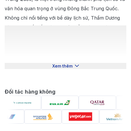
văn hóa quan trọng ở vùng Đông Bắc Trung Quốc.
Không chỉ nổi tiếng với bề dày lịch sử, Thẩm Dương
còn được biết đến với sự phát triển hiện đại và những
điểm đến du lịch hấp dẫn. Để khám phá vẻ đẹp của
thành phố này, việc đặt
vé máy bay đi Thẩm Dương
là cách tuyệt vời để bắt đầu hành trình khám phá thủ
phủ của Mãn Châu.
Xem thêm
Giới Thiệu Về Thẩm Dương
Thẩm Dương là một trong những thành phố lớn nhất
Đối tác hàng không
ở phía đông bắc Trung Quốc và từng là thủ đô của
nhà Thanh trước khi Bắc Kinh trở thành trung tâm
chính trị. Với hơn 2.000 năm lịch sử, Thẩm Dương
không chỉ là một trung tâm kinh tế và công nghiệp