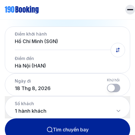
Trang chủ
Điểm khởi hành
Vé máy bay
Hồ Chí Minh (SGN)
Tin tức
Khách sạn
Điểm đến
Dịch vụ
Hà Nội (HAN)
Tin tức
Liên hệ
Hotline
028 7303 6167
Khứ hồi
Ngày đi
18 Thg 8, 2026
Tiếng Việt
Số khách
1
hành khách
Tìm chuyến bay