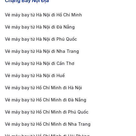
Chặng Bay Nội Địa
khung giờ này nếu bạn muốn tiết kiệm chi phí.
5. Kiểm tra hành lý và dịch vụ kèm theo:
Một số
Vé máy bay từ Hà Nội đi Hồ Chí Minh
hãng hàng không có chính sách hành lý và dịch vụ
Vé máy bay từ Hà Nội đi Đà Nẵng
kèm theo khác nhau. Hãy kiểm tra kỹ các điều khoản
Vé máy bay từ Hà Nội đi Phú Quốc
này để tránh phát sinh chi phí không mong muốn.
Vé máy bay từ Hà Nội đi Nha Trang
Nên Đặt Vé Máy Bay Đi Thẩm
Dương Ở Đâu?
Vé máy bay từ Hà Nội đi Cần Thơ
Vé máy bay từ Hà Nội đi Huế
Nếu bạn đang phân vân chưa biết nên đặt vé máy
bay ở đâu thì 190Booking chính là một sự lựa chọn
Vé máy bay từ Hồ Chí Minh đi Hà Nội
hoàn hảo.
Vé máy bay từ Hồ Chí Minh đi Đà Nẵng
Là đại lý của hơn 200 hãng hàng không uy tín trên
Vé máy bay từ Hồ Chí Minh đi Phú Quốc
toàn thế giới, 190Booking cam kết cung cấp nhiều
Vé máy bay từ Hồ Chí Minh đi Nha Trang
chuyến bay đa dạng tới mọi địa điểm trong và ngoài
nước.