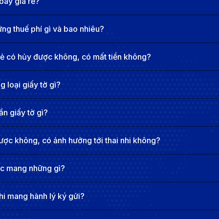
bay giá rẻ?
yến bay đi Sapporo
g thuế phí gì và bao nhiêu?
ều du khách lựa chọn nhờ hành trình thuận tiện đến thành
n bay thẳng từ Việt Nam đến Sapporo. Tuy nhiên, rất nhi
rẻ có hủy được không, có mất tiền không?
 cùng mức giá linh hoạt.
 loại giấy tờ gì?
n giấy tờ gì?
ược không, có ảnh hưởng tới thai nhi không?
ợc mang những gì?
hi mang hành lý ký gửi?