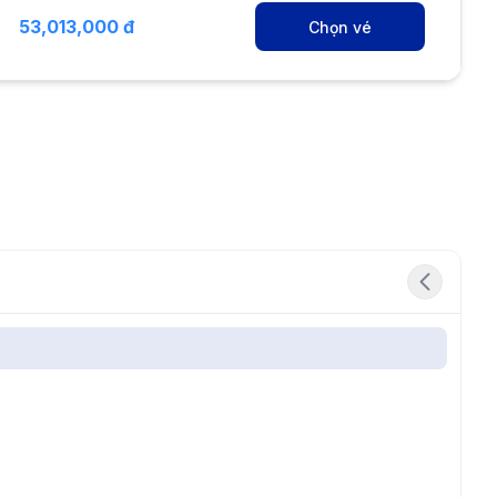
53,013,000 đ
Chọn vé