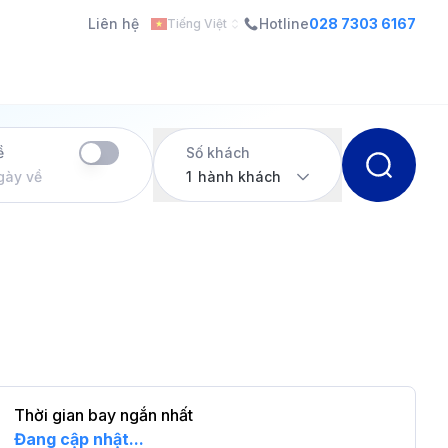
Liên hệ
Hotline
028 7303 6167
Tiếng Việt
ề
Số khách
gày về
1
hành khách
Thời gian bay ngắn nhất
Đang cập nhật...