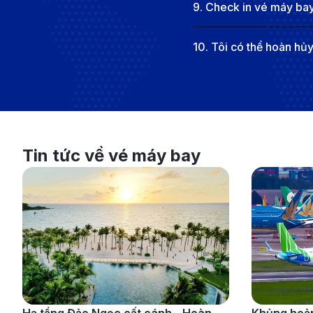
9
.
Check in vé máy bay
10
.
Tôi có thể hoàn hủ
Tin tức về vé máy bay