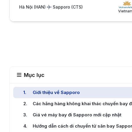
Hà Nội
(
HAN
)
Sapporo
(
CTS
)
Vietnam
Mục lục
1
.
Giới thiệu về Sapporo
2
.
Các hãng hàng không khai thác chuyến bay đ
3
.
Giá vé máy bay đi Sapporo mới cập nhật
4
.
Hướng dẫn cách di chuyển từ sân bay Sapporo