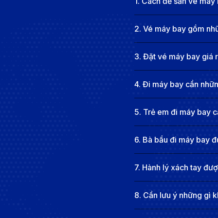
1
.
Cách để săn vé máy 
Các hãng hàng không khai thác chu
2
.
Vé máy bay gồm nhữn
Tuyến bay từ Việt Nam đi Sapporo ngày càng được nhi
hơn 4.000 km, hiện chưa có hãng nào khai thác chuyế
3
.
Đặt vé máy bay giá 
các lựa chọn quá cảnh đa dạng, dịch vụ chuyên nghiệp
4
.
Đi máy bay cần những
5
.
Trẻ em đi máy bay cầ
6
.
Bà bầu đi máy bay đ
7
.
Hành lý xách tay đư
8
.
Cần lưu ý những gì k