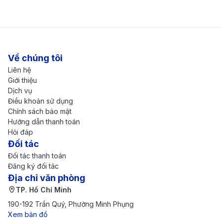
thác nước này có dòng nước trong lành và không
khí mát mẻ, thích hợp cho các hoạt động đi bộ,
khám phá và tận hưởng vẻ đẹp tự nhiên.
Ngao Mangrove Forest Research Centre
: Trung
Về chúng tôi
tâm nghiên cứu Rừng Ngập Mặn Ngao là một khu
Liên hệ
Giới thiệu
bảo tồn thiên nhiên quan trọng ở Ranong, nơi du
Dịch vụ
khách có thể tìm hiểu về hệ sinh thái rừng ngập
Điều khoản sử dụng
Chính sách bảo mật
mặn độc đáo. Khu vực này cũng có các tuyến
Hướng dẫn thanh toán
Hỏi đáp
đường đi bộ để khám phá thiên nhiên và động vật
Đối tác
hoang dã, đặc biệt là các loài chim.
Đối tác thanh toán
Rattanarangsan Palace
: Cung điện
Đăng ký đối tác
Địa chỉ văn phòng
Rattanarangsan là một công trình lịch sử mang
TP. Hồ Chí Minh
đậm dấu ấn của văn hóa Thái Lan. Được xây dựng
190-192 Trần Quý, Phường Minh Phụng
theo phong cách kiến trúc truyền thống, cung điện
Xem bản đồ