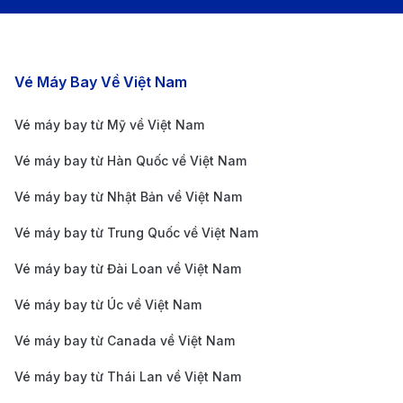
Taxi
: Đây là phương tiện nhanh chóng và thuận
tiện nhất. Chuyến đi từ sân bay đến trung tâm
thành phố mất khoảng 20-30 phút, với chi phí
Các chặng bay nổi bật
Vé Máy Bay Về Việt Nam
khoảng 200-300 THB (khoảng 150,000-220,000
Vé máy bay từ Mỹ về Việt Nam
VND), tùy vào lộ trình di chuyển cụ thể.
Vé máy bay từ Hàn Quốc về Việt Nam
Xe đưa đón (Shuttle Service)
: Một số khách sạn
và công ty du lịch cung cấp dịch vụ xe đưa đón từ
Vé máy bay từ Nhật Bản về Việt Nam
sân bay đến trung tâm thành phố. Bạn có thể đặt
Vé máy bay từ Trung Quốc về Việt Nam
dịch vụ này trước hoặc yêu cầu tại sân bay.
Vé máy bay từ Đài Loan về Việt Nam
Xe buýt
: Nếu bạn muốn tiết kiệm chi phí, có thể
Vé máy bay từ Úc về Việt Nam
lựa chọn xe buýt công cộng. Tuy nhiên, đây là
phương tiện di chuyển mất thời gian hơn và không
Vé máy bay từ Canada về Việt Nam
phải lúc nào cũng thuận tiện cho du khách có
Vé máy bay từ Thái Lan về Việt Nam
nhiều hành lý.