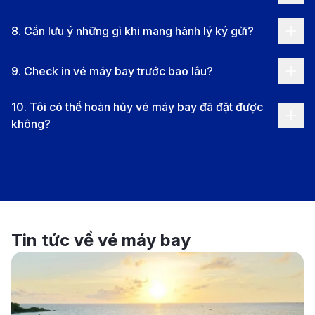
chặng bay từ Hà Nội, chặng bay từ TP. Hồ Chí
8
.
Cần lưu ý những gì khi mang hành lý ký gửi?
Minh đến Ranong cũng không có chuyến bay trực
tiếp. Bạn sẽ cần nối chuyến qua Hà Nội, Bangkok,
9
.
Check in vé máy bay trước bao lâu?
Singapore,...Tổng thời gian bay từ TP. Hồ Chí Minh
10
.
Tôi có thể hoàn hủy vé máy bay đã đặt được
đến Ranong là khoảng 16 giờ đến hơn 20 giờ, bao
không?
gồm thời gian nối chuyến.
Phnom Penh (PNH) - Ranong (UNN):
Chặng bay từ
Phnom Penh đến Ranong cũng yêu cầu nối qua
Bangkok hoặc các thành phố lớn ở Đông Nam Á.
Thời gian bay từ Phnom Penh đến Ranong mất
Tin tức về vé máy bay
khoảng 12 giờ đến hơn 20 giờ, tùy vào thời gian nối
chuyến.
Chặng bay nội địa
Bangkok (DMK) - Ranong (UNN):
Chuyến bay