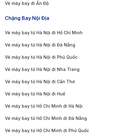
Chú ý đến hành lý
: Hãy kiểm tra kỹ các quy định
Vé máy bay đi Ấn Độ
về hành lý xách tay và hành lý ký gửi của hãng
Chặng Bay Nội Địa
hàng không để tránh các khoản phí phát sinh
không mong muốn, đặc biệt khi bay với các hãng
Vé máy bay từ Hà Nội đi Hồ Chí Minh
hàng không giá rẻ.
Vé máy bay từ Hà Nội đi Đà Nẵng
Tại sao nên đặt vé máy bay đi
Vé máy bay từ Hà Nội đi Phú Quốc
Ranong tại 190 Booking?
Vé máy bay từ Hà Nội đi Nha Trang
190 Booking mang đến trải nghiệm đặt vé dễ dàng và
Vé máy bay từ Hà Nội đi Cần Thơ
thuận tiện với giao diện trực quan cùng nhiều tùy
chọn, giúp bạn nhanh chóng tìm kiếm và lựa chọn
Vé máy bay từ Hà Nội đi Huế
chuyến bay phù hợp nhất với lịch trình cá nhân.
Vé máy bay từ Hồ Chí Minh đi Hà Nội
Đội ngũ chăm sóc khách hàng tận tâm và chuyên
Vé máy bay từ Hồ Chí Minh đi Đà Nẵng
nghiệp của 190 Booking luôn sẵn sàng hỗ trợ bạn từ
Vé máy bay từ Hồ Chí Minh đi Phú Quốc
việc giải đáp thắc mắc đến xử lý các vấn đề phát sinh