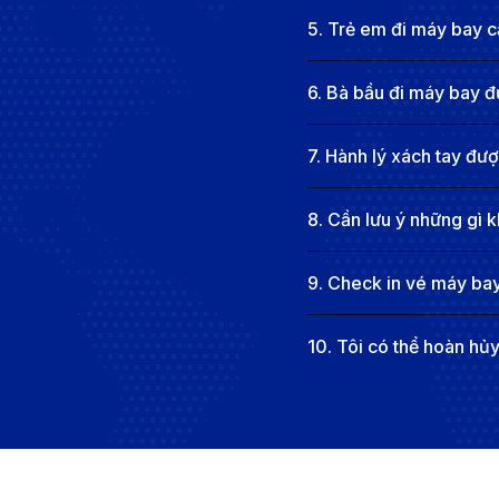
Beale Street Music Festival hay Memphis Film Festiva
5
.
Trẻ em đi máy bay cầ
Du khách đến Memphis có thể tham gia nhiều hoạt độn
Kỳ, hoặc chiêm ngưỡng hoàng hôn tuyệt đẹp từ Cầu H
6
.
Bà bầu đi máy bay đ
phố. Memphis thực sự là một điểm đến lý tưởng, nơi b
Thông tin các hãng hàng không kha
7
.
Hành lý xách tay đư
8
.
Cần lưu ý những gì k
9
.
Check in vé máy bay
10
.
Tôi có thể hoàn hủ