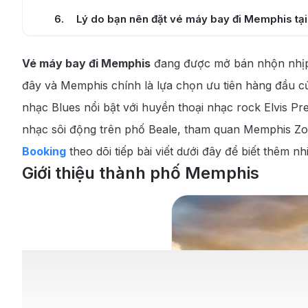
6
.
Lý do bạn nên đặt vé máy bay đi Memphis tạ
7
.
Cẩm nang du lịch Memphis
Vé máy bay đi Memphis
đang được mở bán nhộn nhịp 
7.1
.
Thời tiết lý tưởng để du lịch Memphis
đây và Memphis chính là lựa chọn ưu tiên hàng đầu c
7.2
.
Top 10 địa điểm du lịch Memphis nổi tiếng
nhạc Blues nổi bật với huyền thoại nhạc rock Elvis P
nhạc sôi động trên phố Beale, tham quan Memphis Z
7.3
.
Top 10 món ăn đặc sản Memphis
Booking
theo dõi tiếp bài viết dưới đây để biết thêm 
Giới thiệu thành phố Memphis