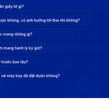
l thu hút đông đảo du khách trong và ngoài nước.
n giấy tờ gì?
g thú vị như đi thuyền trên sông Mississippi, khám phá 
ernando de Soto. Khi đêm xuống, thành phố trở nên rực r
ược không, có ảnh hưởng tới thai nhi không?
ạn có thể tận hưởng sự hòa quyện giữa lịch sử, âm nhạc, ẩ
i thác chuyến bay đi Memphis
ợc mang những gì?
hi mang hành lý ký gửi?
 trước bao lâu?
y vé máy bay đã đặt được không?