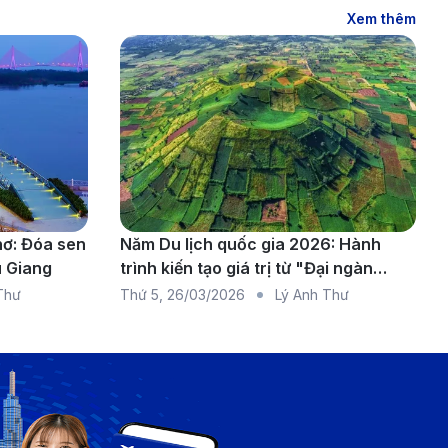
Xem thêm
hơ: Đóa sen
Năm Du lịch quốc gia 2026: Hành
u Giang
trình kiến tạo giá trị từ "Đại ngàn
chạm biển xanh"
Thư
Thứ 5
,
26/03/2026
Lý Anh Thư