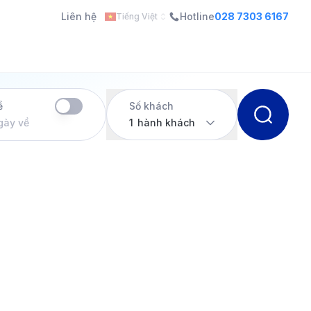
Liên hệ
Hotline
028 7303 6167
Tiếng Việt
ề
Số khách
gày về
1
hành khách