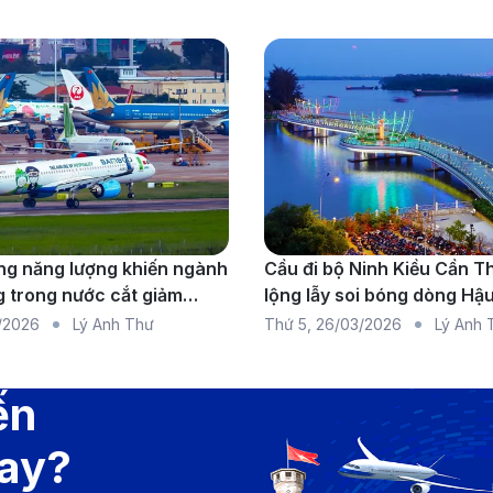
g năng lượng khiến ngành
Cầu đi bộ Ninh Kiều Cần T
 trong nước cắt giảm
lộng lẫy soi bóng dòng Hậ
do thiếu nhiên liệu diện
/2026
Lý Anh Thư
Thứ 5
,
26/03/2026
Lý Anh 
ến
bay?