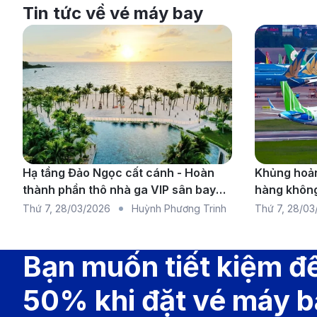
Tin tức về vé máy bay
Hạ tầng Đảo Ngọc cất cánh - Hoàn
Khủng hoản
thành phần thô nhà ga VIP sân bay
hàng không
Phú Quốc
chuyến bay 
Thứ 7
,
28/03/2026
Huỳnh Phương Trinh
Thứ 7
,
28/03
rộng
Bạn muốn tiết kiệm đ
50% khi đặt vé máy 