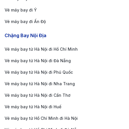
sách để thỏa sức mua sắm và trải nghiệm tại vương
Vé máy bay đi Ý
quốc Qatar giàu có.
Vé máy bay đi Ấn Độ
Hỗ trợ tận tâm 24/7:
Bạn lo lắng về vấn đề visa
Chặng Bay Nội Địa
Doha hay các quy định nhập cảnh mới nhất? Đội
ngũ chuyên viên tại 190 Booking luôn sẵn sàng túc
Vé máy bay từ Hà Nội đi Hồ Chí Minh
trực để giải đáp mọi thắc mắc. Từ khâu tư vấn
Vé máy bay từ Hà Nội đi Đà Nẵng
chọn hành trình, đặt chỗ cho đến khi bạn check-in
Vé máy bay từ Hà Nội đi Phú Quốc
thành công tại sân bay Hamad, chúng tôi luôn
đồng hành sát sao, xử lý nhanh chóng mọi tình
Vé máy bay từ Hà Nội đi Nha Trang
huống phát sinh.
Vé máy bay từ Hà Nội đi Cần Thơ
Ưu đãi độc quyền dành riêng cho khách hàng đặt
Vé máy bay từ Hà Nội đi Huế
sớm:
Săn vé đi Doha tại 190 Booking, khách hàng
Vé máy bay từ Hồ Chí Minh đi Hà Nội
không chỉ nhận được mức giá tốt mà còn có cơ hội
sở hữu những phần quà hấp dẫn như: voucher