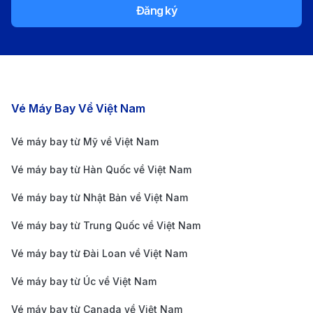
Dù bạn chọn bay thẳng nhanh chóng hay bay nối
Đăng ký
chuyến tiết kiệm, Doha luôn sẵn sàng chào đón bạn
bằng những trải nghiệm xa hoa nhất.
190 Booking – Địa chỉ vàng săn vé
máy bay đi Doha uy tín
Các chặng bay nổi bật
Vé Máy Bay Về Việt Nam
Vé máy bay từ Mỹ về Việt Nam
Vé máy bay từ Hàn Quốc về Việt Nam
Vé máy bay từ Nhật Bản về Việt Nam
Vé máy bay từ Trung Quốc về Việt Nam
Vé máy bay từ Đài Loan về Việt Nam
Vé máy bay từ Úc về Việt Nam
Vé máy bay từ Canada về Việt Nam