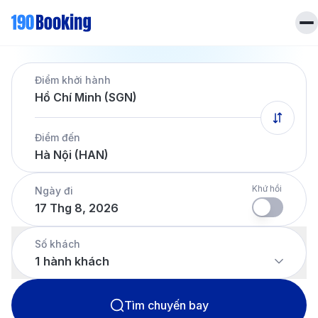
Trang chủ
Điểm khởi hành
Vé máy bay
Hồ Chí Minh (SGN)
Tin tức
Khách sạn
Điểm đến
Dịch vụ
Hà Nội (HAN)
Tin tức
Liên hệ
Hotline
028 7303 6167
Khứ hồi
Ngày đi
17 Thg 8, 2026
Tiếng Việt
Số khách
1
hành khách
Tìm chuyến bay