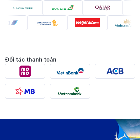
10
.
Cẩm nang du lịch Doha tự túc
Khám phá nét đẹp văn hóa Trung Đông
11
.
huyền bí giữa lòng Doha hiện đại
Tiền Qatar (Riyal) và những lưu ý khi đổi tiền
12
.
tại Doha
Hành trình đánh thức vị giác với 15 món ăn
13
.
giữa kinh đô ánh sáng
Đối tác thanh toán
14
.
Top 20 Điểm Đến Không Thể Bỏ Lỡ Tại Doha
Khám phá vẻ đẹp thủ đô với vé máy bay đi Doha
(Nguồn: Internet)
Doha không chỉ là một thủ đô, mà là một ốc đảo
tương lai mọc lên kiêu hãnh bên bờ vịnh xanh thẳm.
Nếu Qatar là một viên kim cương, thì Doha chính là
mặt cắt rực rỡ nhất, nơi những tòa nhà chọc trời tại
West Bay uốn lượn như những dải lụa thép soi bóng
xuống mặt nước tĩnh lặng. Vẻ đẹp của Doha nằm ở sự