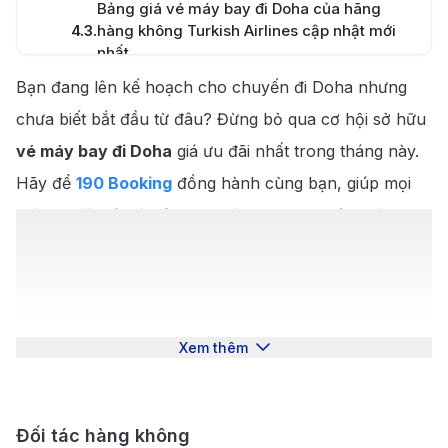
Bảng giá vé máy bay đi Doha của hãng
4.3
.
hàng không Turkish Airlines cập nhật mới
nhất.
Thời điểm lý tưởng để đánh thức mọi giác
Bạn đang lên kế hoạch cho chuyến đi Doha nhưng
5
.
quan tại Doha
chưa biết bắt đầu từ đâu? Đừng bỏ qua cơ hội sở hữu
6
.
8 tuyệt chiêu săn vé máy bay đi Doha cực rẻ
vé máy bay đi Doha
giá ưu đãi nhất trong tháng này.
Chìa Khóa Mở Cánh Cửa Thủ Đô Doha - Quy
Hãy để
190 Booking
đồng hành cùng bạn, giúp mọi
7
.
trình Visa tiện lợi
thủ tục đặt vé trở nên đơn giản, nhanh chóng và cực
Lưu ý sống còn về hành lý khi bay đến Doha
8
.
kỳ tiết kiệm. Khám phá ngay bảng giá và lịch bay mới
để không bị phạt
Hướng dẫn di chuyển từ sân bay quốc tế
nhất dưới đây!
9
.
Doha nhanh nhất
Doha – Bản giao hưởng giữa Ánh
Tổng quan các tuyến bay từ Việt Nam đi
sáng và Cát trắng
9.1
.
Xem thêm
Doha
Sân bay Quốc tế Hamad (DOH) và hướng
9.2
.
dẫn di chuyển nhanh nhất từ sân bay về
Đối tác hàng không
trung tâm