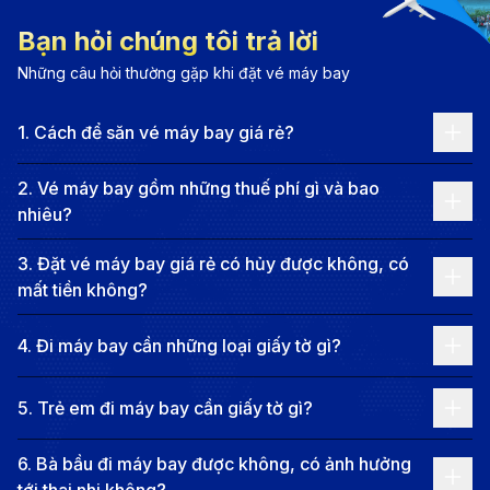
chuyển mình ngoạn mục, chỉ trong vài bước chân,
Bạn hỏi chúng tôi trả lời
bạn có thể rời bỏ không gian vị lai của những bảo
Những câu hỏi thường gặp khi đặt vé máy bay
tàng mang kiến trúc phi trọng lực để lạc vào những
1
.
Cách để săn vé máy bay giá rẻ?
con ngõ nhỏ đầy mê hoặc nơi mùi trầm hương và
nghệ tây quẩn quanh như những câu chuyện cổ xưa
2
.
Vé máy bay gồm những thuế phí gì và bao
chưa có hồi kết.
nhiêu?
Con người nơi đây chính là những người kể chuyện tài
3
.
Đặt vé máy bay giá rẻ có hủy được không, có
ba, kết nối quá khứ ngọc trai gian khó với hiện tại xa
mất tiền không?
hoa. Cư dân Doha mang trong mình phong thái của
những quý tộc sa mạc, lịch lãm trong những tà áo
4
.
Đi máy bay cần những loại giấy tờ gì?
Thobe thẳng tắp và quý phái dưới lớp khăn lụa Abaya.
5
.
Trẻ em đi máy bay cần giấy tờ gì?
Ở Doha, bạn không chỉ là khách du lịch, bạn là một
người bạn đường được trân trọng.
6
.
Bà bầu đi máy bay được không, có ảnh hưởng
Thời tiết tại Doha không chỉ là những con số trên
tới thai nhi không?