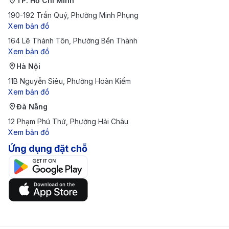
TP. Hồ Chí Minh
First Class
8h 50m
118.000.000
190-192 Trần Quý, Phường Minh Phụng
Xem bản đồ
HÀ NỘI (HAN) - DOHA (DOH)
164 Lê Thánh Tôn, Phường Bến Thành
13.800.000 -
Xem bản đồ
Hà Nội
Economy
7h 20m
18.500.000 
11B Nguyễn Siêu, Phường Hoàn Kiếm
45.500.000 -
Xem bản đồ
Business
7h 20m
62.000.000 
Đà Nẵng
12 Phạm Phú Thứ, Phường Hải Châu
92.000.000 -
Xem bản đồ
First Class
7h 20m
128.000.000
Ứng dụng đặt chỗ
Bảng giá vé máy bay đi Doha của hãng
hàng không Emirates cập nhật mới nhất.
Thời gian bay
Giá một chiề
Chặng bay
(Tổng)
(Tham khảo)