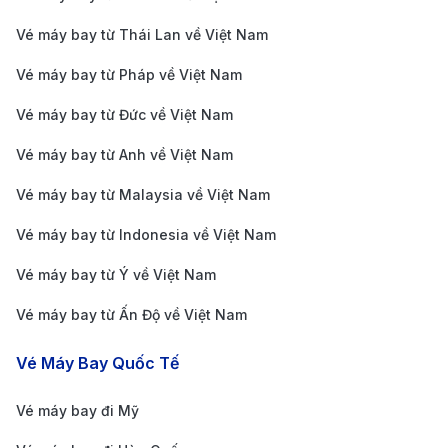
Vé máy bay từ Thái Lan về Việt Nam
Vé máy bay từ Pháp về Việt Nam
Vé máy bay từ Đức về Việt Nam
Vé máy bay từ Anh về Việt Nam
190 Booking - Nền tảng đặt vé máy bay uy tín
Để khởi đầu hành trình khám phá Doha một cách
Vé máy bay từ Malaysia về Việt Nam
trọn vẹn, việc tìm kiếm một đại lý vé máy bay tin cậy
Vé máy bay từ Indonesia về Việt Nam
với mức giá tối ưu luôn là ưu tiên hàng đầu. Tự hào là
Vé máy bay từ Ý về Việt Nam
đơn vị kết nối hàng nghìn chuyến bay mỗi năm,
190
Vé máy bay từ Ấn Độ về Việt Nam
Booking
chính là địa chỉ vàng giúp bạn sở hữu tấm
vé
máy bay đi Doha
nhanh chóng, tiết kiệm và an tâm
Vé Máy Bay Quốc Tế
tuyệt đối. Hãy để chúng tôi đơn giản hóa mọi thủ tục
Vé máy bay đi Mỹ
để bạn sẵn sàng cất cánh ngay hôm nay!
Uy tín tạo nên thương hiệu 190 Booking:
Trong thị