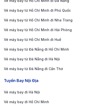
Vé máy bay từ Hồ Chí Minh đi Đà Nẵng
giảm giá khách sạn, gói bảo hiểm du lịch hoặc hỗ
Vé máy bay từ Hồ Chí Minh đi Phú Quốc
trợ chọn chỗ ngồi đẹp miễn phí. Đặt càng sớm, ưu
Vé máy bay từ Hồ Chí Minh đi Nha Trang
đãi càng lớn – đó là món quà tri ân mà chúng tôi
Vé máy bay từ Hồ Chí Minh đi Hải Phòng
dành tặng cho những hành khách biết nắm bắt cơ
hội.
Vé máy bay từ Hồ Chí Minh đi Huế
Khám phá Doha hoa lệ cùng 190 Booking:
Đừng
Vé máy bay từ Đà Nẵng đi Hồ Chí Minh
để nỗi lo về giá vé làm rào cản cho chuyến đi mơ
Vé máy bay từ Đà Nẵng đi Hà Nội
ước đến với bảo tàng Hồi giáo hay những sa mạc
Vé máy bay từ Đà Nẵng đi Cần Thơ
cát trắng xóa tại Doha. Hãy để 190 Booking trở
thành địa chỉ vàng giúp bạn hiện thực hóa hành
Tuyến Bay Nội Địa
trình khám phá Doha một cách chuyên nghiệp và
Vé máy bay đi Hà Nội
tiết kiệm nhất. Cất cánh cùng chúng tôi, hành trình
của bạn sẽ trở nên hoàn hảo hơn bao giờ hết!
Vé máy bay đi Hồ Chí Minh
Hành trình đến với Doha hoa lệ chưa bao giờ dễ dàng