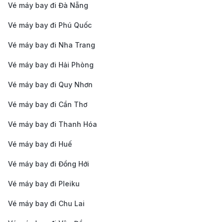
Vé máy bay đi Đà Nẵng
và tiết kiệm đến thế khi có sự đồng hành của
190
Vé máy bay đi Phú Quốc
Booking
. Không chỉ dừng lại ở những tấm
vé máy bay
Vé máy bay đi Nha Trang
giá tốt
, chúng tôi cam kết mang đến sự hỗ trợ tận tâm
24/7 và những giải pháp bay tối ưu nhất cho riêng
Vé máy bay đi Hải Phòng
bạn. Doha đang chờ bạn, hãy để 190 Booking chắp
Vé máy bay đi Quy Nhơn
cánh cho chuyến đi của bạn thêm phần hoàn hảo!
Vé máy bay đi Cần Thơ
Cập nhật bảng giá vé máy bay đi
Doha năm 2026
Vé máy bay đi Thanh Hóa
Vé máy bay đi Huế
Dưới đây là bảng giá vé tổng hợp của 190 Booking
cho các chặng bay phổ biến từ Việt Nam.
Vé máy bay đi Đồng Hới
Giá vé máy bay một chiều đi Doha:
Từ 11.800.000
Vé máy bay đi Pleiku
VNĐ - 128.000.000 VNĐ.
Vé máy bay đi Chu Lai
Giá vé máy bay khứ hồi đi Doha:
Từ 21.083.000