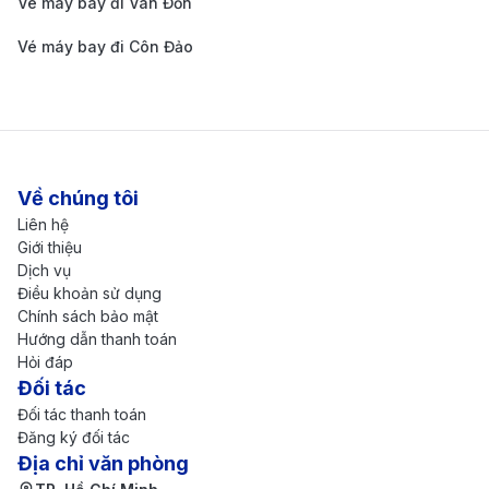
Vé máy bay đi Vân Đồn
VNĐ - 230.400.000 VNĐ.
Bảng giá vé máy bay đi Doha của hãng
Vé máy bay đi Côn Đảo
hàng không Qatar Airways cập nhật mới
nhất.
Giá một chiề
Chặng bay
Thời gian bay
Về chúng tôi
(Tham khảo)
Liên hệ
TP. HỒ CHÍ MINH (SGN) - DOHA (DOH)
Giới thiệu
Dịch vụ
Điều khoản sử dụng
12.500.000 -
Chính sách bảo mật
Economy
8h 50m
16.800.000 
Hướng dẫn thanh toán
Hỏi đáp
42.000.000 -
Đối tác
Đối tác thanh toán
Business
8h 50m
55.000.000 
Đăng ký đối tác
Địa chỉ văn phòng
85.000.000 -