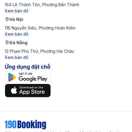
Corniche Dammam:
Bờ biển Corniche là điểm đến
164 Lê Thánh Tôn, Phường Bến Thành
Xem bản đồ
lý tưởng để thư giãn, tận hưởng không gian xanh
Hà Nội
mát và chiêm ngưỡng cảnh hoàng hôn tuyệt đẹp
11B Nguyễn Siêu, Phường Hoàn Kiếm
trên vịnh Ả Rập. Khu vực này còn có nhiều nhà
Xem bản đồ
hàng và quán cà phê phục vụ đặc sản địa phương.
Đà Nẵng
Đảo Al Marjan:
Nằm ngay trên vịnh, hòn đảo nhân
12 Phạm Phú Thứ, Phường Hải Châu
Xem bản đồ
tạo này là điểm đến yêu thích cho các hoạt động
Ứng dụng đặt chỗ
dã ngoại, câu cá và đi dạo. Với không gian yên
bình, Al Marjan là nơi lý tưởng để tránh xa sự ồn
ào của thành phố.
Trung tâm thương mại Othaim Mall:
Là thiên
đường mua sắm với nhiều thương hiệu quốc tế,
khu vui chơi giải trí và khu vực ăn uống đa dạng,
Othaim Mall phù hợp với mọi lứa tuổi.