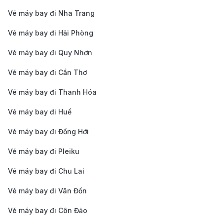
về thời gian, lựa chọn các chuyến bay vào giờ này
Vé máy bay đi Nha Trang
sẽ giúp bạn tiết kiệm được khá nhiều chi phí.
Sử dụng các dịch vụ trực tuyến uy tín
: Đặt vé qua
Vé máy bay đi Hải Phòng
các trang web uy tín như 190 Booking giúp bạn dễ
Vé máy bay đi Quy Nhơn
dàng so sánh giá vé, lựa chọn giờ bay linh hoạt và
Vé máy bay đi Cần Thơ
nhận các ưu đãi hấp dẫn. Hệ thống trực tuyến còn
Vé máy bay đi Thanh Hóa
giúp bạn tiết kiệm thời gian và công sức trong việc
tìm kiếm vé.
Vé máy bay đi Huế
Tại sao nên đặt vé máy bay đi
Vé máy bay đi Đồng Hới
Dammam tại 190 Booking?
Vé máy bay đi Pleiku
190 Booking mang đến trải nghiệm đặt vé dễ dàng và
Vé máy bay đi Chu Lai
thuận tiện với giao diện trực quan cùng nhiều tùy
Vé máy bay đi Vân Đồn
chọn, giúp bạn nhanh chóng tìm kiếm và lựa chọn
Vé máy bay đi Côn Đảo
chuyến bay phù hợp nhất với lịch trình cá nhân.