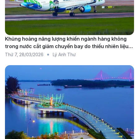
Jeddah (JED) - Dammam (DMM):
Chặng bay từ
Jeddah đến Dammam là tuyến bay nội địa quan
trọng, kết nối hai thành phố lớn nhất của Ả Rập Xê
Khủng hoảng năng lượng khiến ngành hàng không
Út sau Riyadh. Với thời gian bay khoảng 2 giờ, đây
trong nước cắt giảm chuyến bay do thiếu nhiên liệu
là tuyến bay phổ biến cho các chuyến công tác và
diện rộng
Thứ 7
,
28/03/2026
Lý Anh Thư
du lịch, với sự phục vụ của các hãng hàng không
như Saudia Airlines, Flyadeal và Flynas.
Các hãng hàng không khai thác chuyến
bay đến Dammam
Sân bay quốc tế King Fahd (King Fahd International
Airport) là cửa ngõ chính để du khách quốc tế đến
khám phá Dammam và khu vực miền Đông Ả Rập Xê
Út. Dưới đây là danh sách một số hãng hàng không