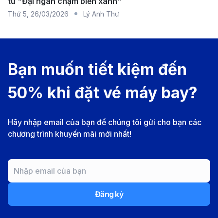
từ "Đại ngàn chạm biển xanh"
Flynas:
Flynas, hãng hàng không giá rẻ của Ả Rập
Thứ 5
,
26/03/2026
Lý Anh Thư
Xê Út, chuyên cung cấp các chuyến bay nội địa
đến Dammam với mức giá hợp lý và dịch vụ thân
thiện.
Bạn muốn tiết kiệm đến
Flyadeal:
Flyadeal là hãng hàng không giá rẻ của Ả
Rập Xê Út, chuyên cung cấp các chuyến bay nội
50% khi đặt vé máy bay?
địa đến Dammam, mang đến một lựa chọn tiết
kiệm và thuận tiện cho hành khách.
Hãy nhập email của bạn để chúng tôi gửi cho bạn các
Emirates Airlines:
Emirates, hãng hàng không
chương trình khuyến mãi mới nhất!
quốc tế nổi tiếng của UAE, cung cấp các chuyến
bay cao cấp đến Dammam với dịch vụ sang trọng
và tiêu chuẩn quốc tế.
Qatar Airways:
Qatar Airways, với dịch vụ cao
Đăng ký
cấp và chất lượng quốc tế, khai thác các chuyến