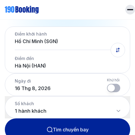
Trang chủ
Điểm khởi hành
Vé máy bay
Hồ Chí Minh (SGN)
Tin tức
Khách sạn
Điểm đến
Dịch vụ
Hà Nội (HAN)
Tin tức
Liên hệ
Hotline
028 7303 6167
Khứ hồi
Ngày đi
16 Thg 8, 2026
Tiếng Việt
Số khách
1
hành khách
Tìm chuyến bay