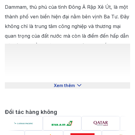
6.2
.
Khám phá ẩm thực tại Dammam
Dammam, thủ phủ của tỉnh Đông Ả Rập Xê Út, là một
thành phố ven biển hiện đại nằm bên vịnh Ba Tư. Đây
không chỉ là trung tâm công nghiệp và thương mại
quan trọng của đất nước mà còn là điểm đến hấp dẫn
với các bãi biển tuyệt đẹp, trung tâm mua sắm sang
trọng và di sản văn hóa Ả Rập phong phú. Đặt
vé
máy bay đi Dammam
tại
190 Booking
sẽ đưa bạn đến
một hành trình khám phá văn hóa, lịch sử và nét đẹp
tự nhiên tại một trong những thành phố phát triển
Xem thêm
nhanh nhất vùng vịnh Ba Tư.
Giới thiệu về Dammam
Đối tác hàng không
Dammam là trung tâm kinh tế, công nghiệp và thương
mại chính của vùng Đông Ả Rập Xê Út. Thành phố