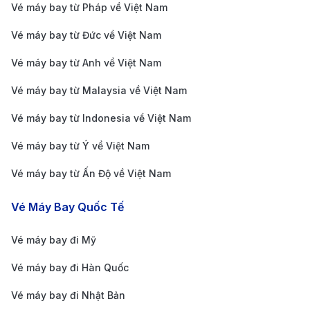
Vé máy bay từ Pháp về Việt Nam
lớn nhất thế giới với diện tích hơn 780 km². Được
Vé máy bay từ Đức về Việt Nam
trang bị cơ sở hạ tầng hiện đại như khu vực mua sắm
miễn thuế, nhà hàng, phòng chờ VIP và wifi miễn phí,
Vé máy bay từ Anh về Việt Nam
sân bay này có khả năng phục vụ hàng triệu lượt
Vé máy bay từ Malaysia về Việt Nam
khách mỗi năm và đón được các loại máy bay lớn như
Vé máy bay từ Indonesia về Việt Nam
Airbus A380. Là cửa ngõ hàng không chính của khu
Vé máy bay từ Ý về Việt Nam
vực, DMM kết nối với nhiều điểm đến quốc tế quan
trọng ở Trung Đông, châu Á, châu Âu và châu Phi,
Vé máy bay từ Ấn Độ về Việt Nam
đồng thời cung cấp dịch vụ giao thông thuận tiện như
Vé Máy Bay Quốc Tế
taxi và xe buýt, giúp hành khách dễ dàng di chuyển
vào thành phố.
Vé máy bay đi Mỹ
Hướng dẫn cách di chuyển từ sân bay King Fahd
Vé máy bay đi Hàn Quốc
vào trung tâm Dammam
Vé máy bay đi Nhật Bản
Từ sân bay quốc tế King Fahd, bạn có nhiều lựa chọn