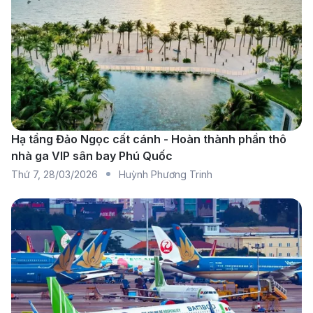
Bangkok đến Dammam là một tuyến bay quốc tế
phổ biến kết nối Thái Lan với Ả Rập Xê Út. Thời
gian bay khoảng 10 đến 20 tiếng, có thể kéo dài
hơn tùy thuộc vào thời gian nối chuyến và hãng
hàng không.
Chặng bay nội địa
Hạ tầng Đảo Ngọc cất cánh - Hoàn thành phần thô
nhà ga VIP sân bay Phú Quốc
Riyadh (RUH) - Dammam (DMM):
Chặng bay thẳng
Thứ 7
,
28/03/2026
Huỳnh Phương Trinh
từ Riyadh, thủ đô và trung tâm kinh tế của Ả Rập
Xê Út, đến Dammam là một trong những tuyến bay
nội địa phổ biến nhất. Thời gian bay khoảng 1 giờ
10 phút, và chuyến bay này có tần suất rất cao,
thường xuyên vào các khung giờ trong ngày. Các
hãng hàng không như Saudia Airlines và Flynas
đều cung cấp các chặng bay thẳng cho tuyến này.