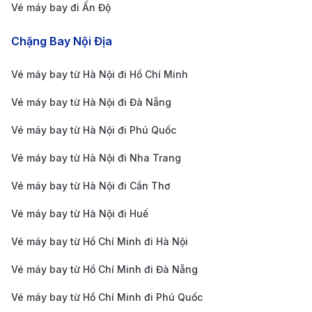
Vé máy bay đi Ấn Độ
Thuê xe tự lái:
Tại sân bay, có nhiều quầy dịch vụ
cho thuê xe từ các thương hiệu quốc tế như Avis,
Chặng Bay Nội Địa
Hertz, và Budget. Đây là lựa chọn lý tưởng nếu
Vé máy bay từ Hà Nội đi Hồ Chí Minh
bạn muốn tự do khám phá thành phố và khu vực
Vé máy bay từ Hà Nội đi Đà Nẵng
lân cận.
Xe buýt công cộng:
Xe buýt là phương tiện tiết
Vé máy bay từ Hà Nội đi Phú Quốc
kiệm nhưng ít phổ biến hơn. Một số tuyến xe buýt
Vé máy bay từ Hà Nội đi Nha Trang
liên kết sân bay với trung tâm Dammam, tuy nhiên,
Vé máy bay từ Hà Nội đi Cần Thơ
lịch trình và trạm dừng có thể hạn chế.
Kinh nghiệm đặt vé máy bay đi
Vé máy bay từ Hà Nội đi Huế
Dammam
Vé máy bay từ Hồ Chí Minh đi Hà Nội
Để có được vé máy bay đi Dammam với giá tốt và lịch
Vé máy bay từ Hồ Chí Minh đi Đà Nẵng
trình phù hợp, bạn nên lưu ý một số kinh nghiệm sau:
Vé máy bay từ Hồ Chí Minh đi Phú Quốc