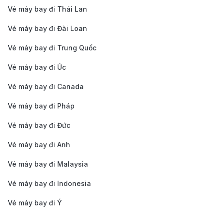
Vé máy bay đi Thái Lan
để di chuyển vào trung tâm Dammam, cách sân bay
khoảng 20km:
Vé máy bay đi Đài Loan
Taxi:
Taxi là phương tiện phổ biến và thuận tiện
Vé máy bay đi Trung Quốc
nhất. Khu vực đón taxi nằm ngay bên ngoài nhà
Vé máy bay đi Úc
ga. Các xe taxi ở sân bay thường hoạt động 24/7
Vé máy bay đi Canada
và được trang bị đồng hồ đo giá. Giá cước trung
bình từ sân bay vào trung tâm Dammam dao động
Vé máy bay đi Pháp
từ 100-150 SAR (tương đương 815,000-1,020,000
Vé máy bay đi Đức
VND).
Vé máy bay đi Anh
Dịch vụ xe đưa đón (Shuttle Service):
Nhiều
Vé máy bay đi Malaysia
khách sạn và công ty du lịch cung cấp dịch vụ xe
đưa đón từ sân bay. Bạn nên đặt trước qua khách
Vé máy bay đi Indonesia
sạn hoặc đại lý du lịch để đảm bảo sự tiện lợi và
Vé máy bay đi Ý
tiết kiệm.