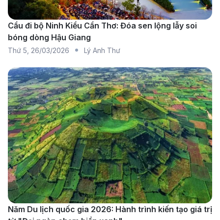
phổ biến khai thác các chuyến bay đến Dammam:
Vietnam Airlines:
Vietnam Airlines, hãng hàng
Cầu đi bộ Ninh Kiều Cần Thơ: Đóa sen lộng lẫy soi
không quốc gia của Việt Nam, cung cấp các
bóng dòng Hậu Giang
Thứ 5
,
26/03/2026
Lý Anh Thư
chuyến bay từ Hà Nội và TP. Hồ Chí Minh đến
Dammam với chất lượng dịch vụ cao cấp và đội
ngũ phục vụ chuyên nghiệp.
Vietjet Air:
Vietjet Air, hãng hàng không giá rẻ của
Việt Nam, cung cấp các chuyến bay từ TP. Hồ Chí
Minh đến Dammam, mang đến lựa chọn bay tiết
kiệm với dịch vụ thân thiện và thuận tiện.
Saudia Airlines
: Saudia Airlines là hãng hàng
không quốc gia của Ả Rập Xê Út, cung cấp các
chuyến bay trực tiếp đến Dammam, nổi bật với
dịch vụ đẳng cấp và mạng lưới bay rộng khắp.
Năm Du lịch quốc gia 2026: Hành trình kiến tạo giá trị