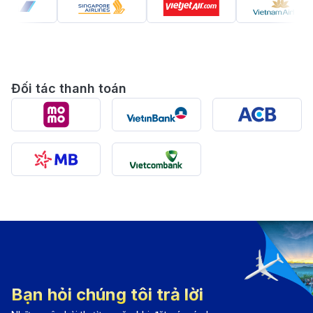
này thu hút du khách với các bãi biển trải dài, không
khí trong lành và các công trình kiến trúc hiện đại.
Một trong những điểm nổi bật nhất của Dammam là
Half Moon Bay, nơi bạn có thể tận hưởng không gian
Đối tác thanh toán
biển trong lành và tham gia nhiều hoạt động ngoài trời
thú vị. Bên cạnh đó, Dammam còn sở hữu nhiều di
tích lịch sử và bảo tàng, chẳng hạn như Bảo tàng Di
sản Quốc gia và lâu đài Tarout. Với hệ thống cơ sở hạ
tầng phát triển cùng với những công viên và khu nghỉ
dưỡng sang trọng, Dammam là một trong những điểm
đến hàng đầu cho cả doanh nhân và du khách quốc
tế.
Danh sách các chặng bay đến
Dammam
Bạn hỏi chúng tôi trả lời