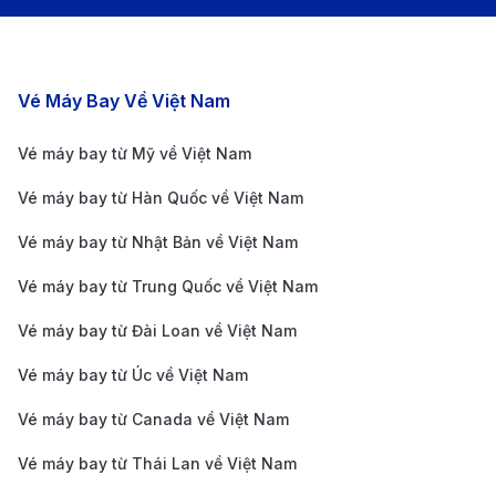
bay đến Dammam, phục vụ hành khách với những
trải nghiệm bay tuyệt vời.
Gulf Air:
Gulf Air, hãng hàng không quốc gia của
Các chặng bay nổi bật
Vé Máy Bay Về Việt Nam
Bahrain, cung cấp các chuyến bay đến Dammam,
nổi bật với dịch vụ chất lượng và tiện nghi sang
Vé máy bay từ Mỹ về Việt Nam
trọng.
Vé máy bay từ Hàn Quốc về Việt Nam
Air Arabia:
Air Arabia, hãng hàng không giá rẻ của
Vé máy bay từ Nhật Bản về Việt Nam
UAE, cung cấp các chuyến bay đến Dammam,
Vé máy bay từ Trung Quốc về Việt Nam
mang đến một lựa chọn bay tiết kiệm và thuận tiện
cho hành khách.
Vé máy bay từ Đài Loan về Việt Nam
Thông tin về sân bay quốc tế King
Vé máy bay từ Úc về Việt Nam
Fahd (DMM)
Vé máy bay từ Canada về Việt Nam
Sân bay quốc tế King Fahd (DMM), cách trung tâm
Vé máy bay từ Thái Lan về Việt Nam
Dammam khoảng 20km, là một trong những sân bay