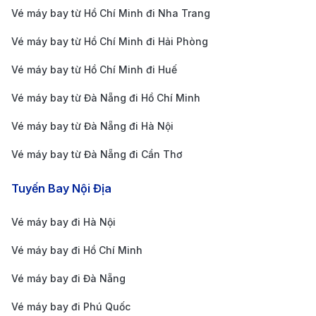
Theo dõi chương trình khuyến mãi:
Các hãng
Vé máy bay từ Hồ Chí Minh đi Nha Trang
hàng không thường xuyên tổ chức các đợt giảm
Vé máy bay từ Hồ Chí Minh đi Hải Phòng
giá vào các dịp lễ hoặc mùa thấp điểm. Bạn có thể
dễ dàng so sánh giá vé từ nhiều hãng thông qua
Vé máy bay từ Hồ Chí Minh đi Huế
các ứng dụng, giúp chọn lựa chuyến bay phù hợp
Vé máy bay từ Đà Nẵng đi Hồ Chí Minh
với ngân sách và kế hoạch của mình, đồng thời
Vé máy bay từ Đà Nẵng đi Hà Nội
không bỏ lỡ các ưu đãi đặc biệt.
Vé máy bay từ Đà Nẵng đi Cần Thơ
Đặt vé trước 1-2 tháng:
Để có giá vé tốt, bạn nên
đặt vé trước khoảng 1-2 tháng. Đây là thời điểm lý
Tuyến Bay Nội Địa
tưởng khi các hãng còn nhiều ghế trống và giá vé
Vé máy bay đi Hà Nội
chưa bị tăng cao.
Chọn giờ bay linh hoạt:
Các chuyến bay vào sáng
Vé máy bay đi Hồ Chí Minh
sớm hoặc đêm muộn thường có giá rẻ hơn so với
Vé máy bay đi Đà Nẵng
những khung giờ cao điểm. Nếu không quan trọng
Vé máy bay đi Phú Quốc