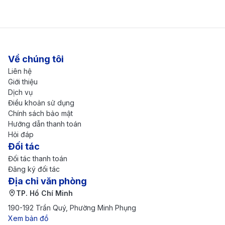
Đội ngũ chăm sóc khách hàng tận tâm và chuyên
nghiệp của 190 Booking luôn sẵn sàng hỗ trợ bạn từ
việc giải đáp thắc mắc đến xử lý các vấn đề phát sinh
trong quá trình đặt vé. Bên cạnh giá vé hợp lý, chúng
Về chúng tôi
Liên hệ
tôi thường xuyên cung cấp nhiều ưu đãi hấp dẫn,
Giới thiệu
mang đến cơ hội săn vé máy bay chất lượng cao với
Dịch vụ
Điều khoản sử dụng
chi phí tiết kiệm nhất cho khách hàng.
Chính sách bảo mật
Kinh nghiệm du lịch ở Dammam
Hướng dẫn thanh toán
Hỏi đáp
Những địa điểm nổi bật tại Dammam
Đối tác
Đối tác thanh toán
Dammam, thành phố hiện đại và phát triển của Ả Rập
Đăng ký đối tác
Địa chỉ văn phòng
Saudi, sở hữu nhiều điểm tham quan hấp dẫn, từ cảnh
TP. Hồ Chí Minh
biển thơ mộng đến các công trình văn hóa, giải trí đặc
190-192 Trần Quý, Phường Minh Phụng
sắc:
Xem bản đồ