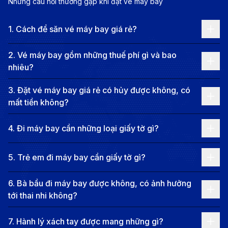
Những câu hỏi thường gặp khi đặt vé máy bay
Các tuyến bay quốc tế
1
.
Cách để săn vé máy bay giá rẻ?
Sân bay quốc tế King Fahd (King Fahd International
Airport) là sân bay chính phục vụ Dammam và toàn
2
.
Vé máy bay gồm những thuế phí gì và bao
bộ khu vực miền Đông Ả Rập Xê Út. Đây là một trong
nhiêu?
những sân bay lớn nhất thế giới về diện tích. Dưới đây
3
.
Đặt vé máy bay giá rẻ có hủy được không, có
là danh sách các chặng bay phổ biến đến Dammam
mất tiền không?
từ Việt Nam và các điểm đến khác:
4
.
Đi máy bay cần những loại giấy tờ gì?
Chặng bay quốc tế
Hà Nội (HAN) - Dammam (DMM):
Chặng bay từ Hà
5
.
Trẻ em đi máy bay cần giấy tờ gì?
Nội đến Dammam là một trong những lựa chọn
phổ biến cho hành khách từ thủ đô Việt Nam đến
6
.
Bà bầu đi máy bay được không, có ảnh hưởng
tới thai nhi không?
khu vực miền Đông Ả Rập Xê Út. Chuyến bay này
thường có thời gian bay khoảng 11 đến hơn 25
7
.
Hành lý xách tay được mang những gì?
tiếng, với các chuyến bay qua điểm trung chuyển,