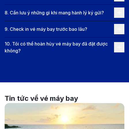
tùy thuộc vào hãng hàng không. Đây là tuyến bay
8
.
Cần lưu ý những gì khi mang hành lý ký gửi?
lý tưởng cho những ai có công việc hoặc nhu cầu
du lịch tại Dammam.
9
.
Check in vé máy bay trước bao lâu?
TP. Hồ Chí Minh (SGN) - Dammam (DMM):
Chặng
10
.
Tôi có thể hoàn hủy vé máy bay đã đặt được
bay từ TP. Hồ Chí Minh đến Dammam là một tuyến
không?
bay quan trọng, kết nối trung tâm kinh tế của Việt
Nam với khu vực miền Đông Ả Rập Xê Út. Chuyến
bay này thường kéo dài khoảng 10 đến hơn 25
tiếng, tùy thuộc vào hành trình của hãng bay. Một
số hãng hàng không như Saudia Airlines và
Tin tức về vé máy bay
Emirates cung cấp các chuyến bay với điểm trung
chuyển tại các thành phố lớn như Riyadh hoặc
Dubai.
Bangkok (BKK) - Dammam (DMM):
Chặng bay từ