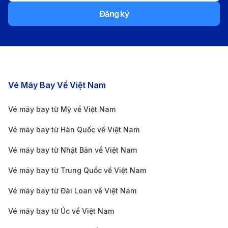
chu đáo, ghế ngồi thoải mái và ẩm thực phong phú
Đăng ký
trên chuyến bay.
Alaska Airlines:
Tập trung khai thác các đường
bay nội địa Mỹ, đồng thời liên kết với nhiều hãng
quốc tế giúp hành khách dễ dàng nối chuyến đến
Các chặng bay nổi bật
Vé Máy Bay Về Việt Nam
Austin. Dịch vụ thân thiện và phong cách bay hiện
đại là điểm mạnh của Alaska Airlines.
Vé máy bay từ Mỹ về Việt Nam
ANA (All Nippon Airways):
Là một trong những
Vé máy bay từ Hàn Quốc về Việt Nam
hãng hàng không hàng đầu Nhật Bản, ANA vận
Vé máy bay từ Nhật Bản về Việt Nam
hành các tuyến bay kết nối châu Á – Mỹ với chất
Vé máy bay từ Trung Quốc về Việt Nam
lượng 5 sao, mang đến trải nghiệm bay sang trọng
và an toàn cho hành khách đến Austin.
Vé máy bay từ Đài Loan về Việt Nam
Japan Airlines:
Hãng hàng không quốc gia của
Vé máy bay từ Úc về Việt Nam
Nhật Bản, nổi bật với dịch vụ chuyên nghiệp và