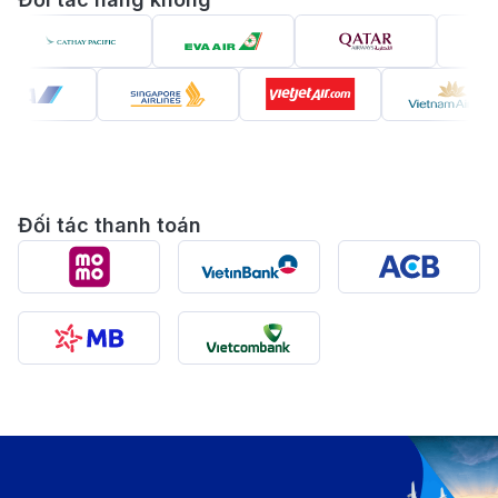
Đối tác thanh toán
Vé máy bay đi Austin - Ngắm hoàng hôn bên sông
Colorado thơ mộng (Nguồn: Internet)
Austin – thủ phủ của bang Texas – được mệnh danh là
“Thành phố âm nhạc sống” (Live Music Capital of the
World). Nơi đây mang trong mình tinh thần tự do,