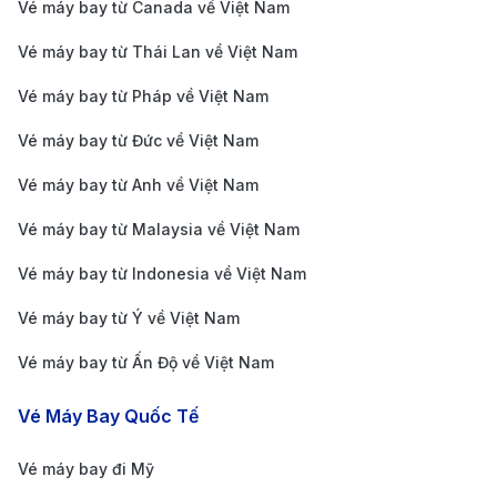
Vé máy bay từ Canada về Việt Nam
tiện nghi cao cấp. Japan Airlines cung cấp các
Vé máy bay từ Thái Lan về Việt Nam
chuyến bay kết nối thuận tiện giữa Tokyo và Austin
thông qua các sân bay trung chuyển tại Mỹ.
Vé máy bay từ Pháp về Việt Nam
Cathay Pacific:
Xuất phát từ Hồng Kông, Cathay
Vé máy bay từ Đức về Việt Nam
Pacific khai thác các tuyến bay quốc tế đến Mỹ,
Vé máy bay từ Anh về Việt Nam
trong đó có các chặng nối chuyến đến Austin.
Vé máy bay từ Malaysia về Việt Nam
Hãng được yêu thích bởi phong cách phục vụ tinh
tế, tiện nghi hiện đại và chất lượng dịch vụ ổn định.
Vé máy bay từ Indonesia về Việt Nam
Cập nhật giá vé máy bay đi Austin
Vé máy bay từ Ý về Việt Nam
Cập nhật
giá vé máy bay đi Austin
luôn là thông tin
Vé máy bay từ Ấn Độ về Việt Nam
được nhiều du khách quan tâm khi lên kế hoạch du
Vé Máy Bay Quốc Tế
lịch hoặc công tác tại thành phố năng động này của
bang Texas. Mức giá vé có thể thay đổi tùy theo thời
Vé máy bay đi Mỹ