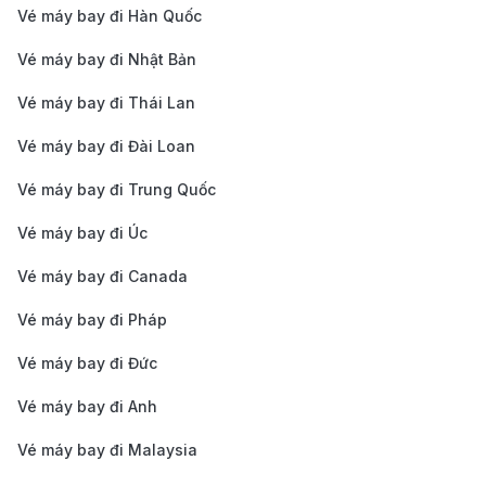
điểm đặt vé, hãng hàng không, hạng ghế và hành
Vé máy bay đi Hàn Quốc
trình bay. Dưới đây là thông tin tham khảo giúp bạn dễ
Vé máy bay đi Nhật Bản
dàng lựa chọn:
Vé máy bay đi Thái Lan
Giá vé máy bay đi Austin một chiều:
13.900.000
VND - 95.000.000 VND.
Vé máy bay đi Đài Loan
Giá vé máy bay đi Austin khứ hồi:
28.100.000 VND
Vé máy bay đi Trung Quốc
- 150.600.000 VND.
Vé máy bay đi Úc
Bảng giá vé máy bay đi Austin của hãng
hàng không EVA Air cập nhật mới nhất
Vé máy bay đi Canada
Vé máy bay đi Pháp
Vé máy bay đi Đức
Chặng Bay
Điểm Quá Cảnh
Thời Gian Ba
Vé máy bay đi Anh
Vé máy bay đi Malaysia
Hà Nội (HAN) →
Đài Bắc (TPE) →