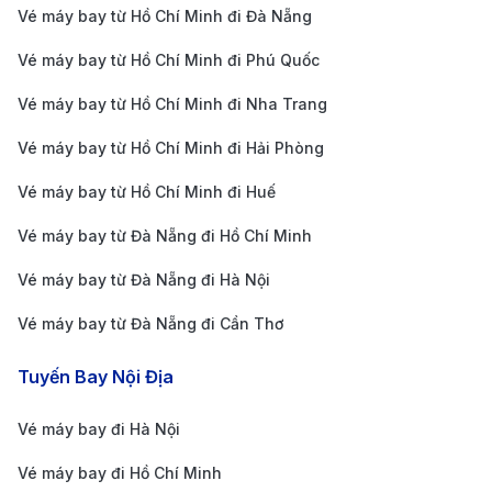
Vé máy bay từ Hồ Chí Minh đi Đà Nẵng
Austin (AUS)
Los Angeles (LAX)
18h - 24h
Vé máy bay từ Hồ Chí Minh đi Phú Quốc
Seattle (SEA) →
Vé máy bay từ Hồ Chí Minh đi Nha Trang
TP.HCM (SGN) →
San Francisco
Austin (AUS)
(SFO)
20h - 26h
Vé máy bay từ Hồ Chí Minh đi Hải Phòng
Vé máy bay từ Hồ Chí Minh đi Huế
Đà Nẵng (DAD) →
Seattle (SEA) →
Austin (AUS)
Portland (PDX)
22h - 28h
Vé máy bay từ Đà Nẵng đi Hồ Chí Minh
Bảng giá vé máy bay đi Austin của hãng
Vé máy bay từ Đà Nẵng đi Hà Nội
hàng không All Nippon Airways cập nhật
Vé máy bay từ Đà Nẵng đi Cần Thơ
mới nhất
Tuyến Bay Nội Địa
Chặng Bay
Điểm Quá Cảnh
Thời Gian Ba
Vé máy bay đi Hà Nội
Vé máy bay đi Hồ Chí Minh