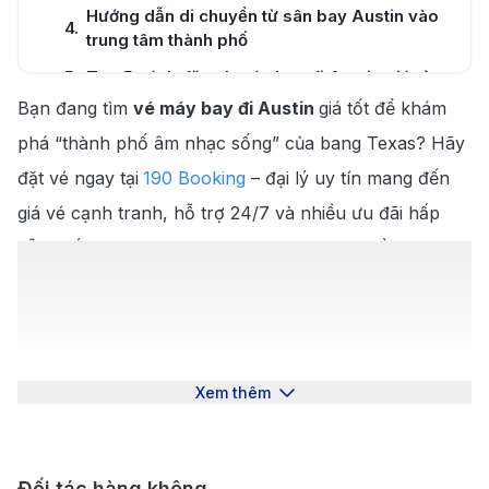
Hướng dẫn di chuyển từ sân bay Austin vào
4
.
trung tâm thành phố
5
.
Top 5 cách đặt vé máy bay đi Austin giá rẻ
Bạn đang tìm
vé máy bay đi Austin
giá tốt để khám
Lý do bạn nên đặt vé máy bay đi Austin tại
6
.
190 Booking
phá “thành phố âm nhạc sống” của bang Texas? Hãy
7
.
Cẩm nang du lịch Austin
đặt vé ngay tại
190 Booking
– đại lý uy tín mang đến
giá vé cạnh tranh, hỗ trợ 24/7 và nhiều ưu đãi hấp
7.1
.
Thời tiết lý tưởng để du lịch Austin
dẫn. Đến Austin, bạn sẽ được dạo quanh Hồ Lady
7.2
.
Top 10 địa điểm du lịch Austin nổi tiếng
Bird, check-in tại phố South Congress, thưởng thức
Texas BBQ trứ danh hay hòa mình vào lễ hội âm nhạc
7.3
.
Top 10 món ăn đặc sản Austin
sôi động. Bạn hãy cùng 190 Booking theo dõi tiếp bài
viết và ghi lại cho mình nhiều mẹo săn
vé máy bay đi
Xem thêm
Austin giá rẻ
nhé!
Giới thiệu thành phố Austin
Đối tác hàng không