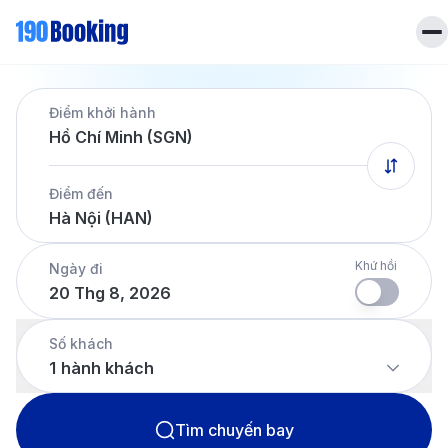
Trang chủ
Điểm khởi hành
Vé máy bay
Hồ Chí Minh (SGN)
Tin tức
Khách sạn
Điểm đến
Dịch vụ
Hà Nội (HAN)
Tin tức
Liên hệ
Hotline
028 7303 6167
Khứ hồi
Ngày đi
20 Thg 8, 2026
Tiếng Việt
Số khách
1
hành khách
Tìm chuyến bay