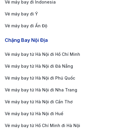
Austin (AUS)
Los Angeles (LAX)
21h - 27h
Vé máy bay đi Indonesia
Đài Bắc (TPE) →
Vé máy bay đi Ý
TP.HCM (SGN) →
San Francisco
Vé máy bay đi Ấn Độ
Austin (AUS)
(SFO)
23h - 29h
Chặng Bay Nội Địa
Đà Nẵng (DAD) →
Đài Bắc (TPE) →
Vé máy bay từ Hà Nội đi Hồ Chí Minh
Austin (AUS)
Seattle (SEA)
25h - 31h
Bảng giá vé máy bay đi Austin của hãng
Vé máy bay từ Hà Nội đi Đà Nẵng
hàng không Alaska Airlines cập nhật mới
Vé máy bay từ Hà Nội đi Phú Quốc
nhất
Vé máy bay từ Hà Nội đi Nha Trang
Vé máy bay từ Hà Nội đi Cần Thơ
Chặng Bay
Điểm Quá Cảnh
Thời Gian Ba
Vé máy bay từ Hà Nội đi Huế
Vé máy bay từ Hồ Chí Minh đi Hà Nội
Hà Nội (HAN) →
Seattle (SEA) →