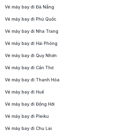
Hà Nội (HAN) →
Tokyo (NRT) →
Vé máy bay đi Đà Nẵng
Austin (AUS)
Dallas (DFW)
20h - 26h
Vé máy bay đi Phú Quốc
TP.HCM (SGN) →
Tokyo (HND) →
Vé máy bay đi Nha Trang
Austin (AUS)
Houston (IAH)
22h - 28h
Vé máy bay đi Hải Phòng
Đà Nẵng (DAD) →
Tokyo (NRT) →
Vé máy bay đi Quy Nhơn
Austin (AUS)
Chicago (ORD)
24h - 30h
Vé máy bay đi Cần Thơ
Lưu ý:
Hiện nay
giá vé máy bay đi Austin
không cố
Vé máy bay đi Thanh Hóa
định 1 mức giá mà có sự thay đổi tùy vào thời điểm,
Vé máy bay đi Huế
hạng ghế và hãng hàng không khai thác. Bạn hãy gọi
ngay đến hotline của chúng tôi để biết thêm thông tin
Vé máy bay đi Đồng Hới
chi tiết về giá vé chặng bay này nhé!
Vé máy bay đi Pleiku
Hướng dẫn di chuyển từ sân bay
Vé máy bay đi Chu Lai
Austin vào trung tâm thành phố