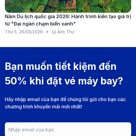
Năm Du lịch quốc gia 2026: Hành trình kiến tạo giá trị
từ "Đại ngàn chạm biển xanh"
Alaska Airlines - Hãng hàng không khai thác chuyến
Thứ 5
,
26/03/2026
Lý Anh Thư
bay đi Austin (Nguồn: Internet)
Các hãng hàng không quốc tế uy tín như EVA Air,
Alaska Airlines, ANA, Japan Airlines và Cathay Pacific
Bạn muốn tiết kiệm đến
đều đang khai thác các chuyến bay đi hoặc nối
chuyến đến thành phố Austin, Texas. Mỗi hãng đều
50% khi đặt vé máy bay?
mang đến dịch vụ chất lượng cao, đa dạng lựa chọn
hành trình và tiện nghi hiện đại, giúp hành khách có
Hãy nhập email của bạn để chúng tôi gửi cho bạn các
trải nghiệm thoải mái nhất:
chương trình khuyến mãi mới nhất!
EVA Air:
Cung cấp các chuyến bay từ châu Á (đặc
biệt là Đài Bắc) đến Austin thông qua các điểm
trung chuyển lớn tại Mỹ. Hãng nổi tiếng với dịch vụ