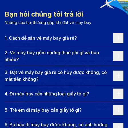
sáng tạo và năng động, thu hút hàng triệu du khách
mỗi năm. Dọc khắp các con phố, bạn có thể dễ dàng
Bạn hỏi chúng tôi trả lời
bắt gặp âm thanh của đàn guitar vang lên từ quán cà
Những câu hỏi thường gặp khi đặt vé máy bay
phê nhỏ, hay những nghệ sĩ đường phố mang đến
1
.
Cách để săn vé máy bay giá rẻ?
những màn biểu diễn ngẫu hứng đầy cảm xúc. Austin
không chỉ là trung tâm hành chính, mà còn là trái tim
2
.
Vé máy bay gồm những thuế phí gì và bao
văn hóa của Texas.
nhiêu?
Du lịch Austin là sự kết hợp hoàn hảo giữa đô thị hiện
3
.
Đặt vé máy bay giá rẻ có hủy được không, có
đại và cảnh quan thiên nhiên quyến rũ. Hồ Lady Bird
mất tiền không?
trải dài giữa trung tâm thành phố, là điểm đến lý tưởng
cho các hoạt động ngoài trời như chèo thuyền kayak,
4
.
Đi máy bay cần những loại giấy tờ gì?
đạp xe hay đi dạo ngắm hoàng hôn. Không xa đó là
5
.
Trẻ em đi máy bay cần giấy tờ gì?
công viên Zilker – “lá phổi xanh” của Austin – nơi tổ
chức nhiều lễ hội lớn quanh năm. Với khí hậu ôn hòa,
6
.
Bà bầu đi máy bay được không, có ảnh hưởng