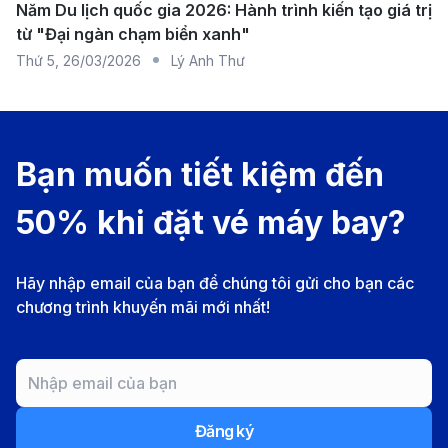
phố Yangon khoảng 15 km về phía Bắc. Đây là cửa
Năm Du lịch quốc gia 2026: Hành trình kiến tạo giá trị
từ "Đại ngàn chạm biển xanh"
ngõ chính cho các chuyến bay quốc tế và nội địa đến
Thứ 5
,
26/03/2026
Lý Anh Thư
Myanmar. Sân bay Yangon có hai nhà ga chính
(Terminal 1 và Terminal 2), phục vụ cả các chuyến
bay quốc tế và nội địa. Các nhà ga đều được trang bị
Bạn muốn tiết kiệm đến
các tiện nghi hiện đại như khu vực check-in tự động,
cửa hàng miễn thuế, nhà hàng và khu vực dịch vụ
50% khi đặt vé máy bay?
hành lý. Sân bay cung cấp Wi-Fi miễn phí, các cửa
hàng miễn thuế với nhiều thương hiệu quốc tế, cùng
Hãy nhập email của bạn để chúng tôi gửi cho bạn các
các quán cà phê, nhà hàng phục vụ ẩm thực
chương trình khuyến mãi mới nhất!
Myanmar và quốc tế.
Hướng dẫn di chuyển từ sân bay Yangon về
trung tâm thành phố
Đăng ký
Sân bay Yangon cách trung tâm thành phố Yangon