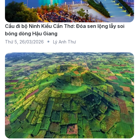
kết nối khu vực miền Trung với các điểm đến trong và
ngoài nước. Sân bay được trang bị các tiện ích hiện
đại, bao gồm nhà hàng với thực đơn đa dạng, khu
Cầu đi bộ Ninh Kiều Cần Thơ: Đóa sen lộng lẫy soi
mua sắm miễn thuế, cùng các dịch vụ tiện ích như Wi-
bóng dòng Hậu Giang
Fi miễn phí và phòng chờ rộng rãi, tạo điều kiện thuận
Thứ 5
,
26/03/2026
Lý Anh Thư
lợi cho hành khách. Để di chuyển từ trung tâm thành
phố đến sân bay, du khách có thể lựa chọn taxi, xe
buýt hoặc các dịch vụ xe công nghệ, giúp tiết kiệm
thời gian và mang lại sự linh hoạt cho hành trình của
mình.
Thông tin về sân bay quốc tế Yangon
(RGN)
Sân bay quốc tế Yangon (RGN) là sân bay lớn nhất và
bận rộn nhất ở Myanmar, nằm cách trung tâm thành