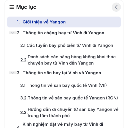
Mục lục
1
.
Giới thiệu về Yangon
2
.
Thông tin chặng bay từ Vinh đi Yangon
2.1
.
Các tuyến bay phổ biến từ Vinh đi Yangon
Danh sách các hãng hàng không khai thác
2.2
.
chuyến bay từ Vinh đến Yangon
3
.
Thông tin sân bay tại Vinh và Yangon
3.1
.
Thông tin về sân bay quốc tế Vinh (VII)
3.2
.
Thông tin về sân bay quốc tế Yangon (RGN)
Hướng dẫn di chuyển từ sân bay Yangon về
3.3
.
trung tâm thành phố
Kinh nghiệm đặt vé máy bay từ Vinh đi
4
.