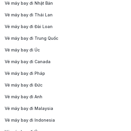
Vé máy bay đi Nhật Bản
nghiệm sau:
Vé máy bay đi Thái Lan
Đặt vé sớm
: Đặt vé trước từ 1 đến 3 tháng giúp bạn
Vé máy bay đi Đài Loan
có nhiều lựa chọn về lịch trình và giá vé tốt hơn.
Giá vé thường tăng cao vào các dịp lễ, tết hoặc
Vé máy bay đi Trung Quốc
mùa du lịch cao điểm, nên việc đặt vé sớm sẽ giúp
Vé máy bay đi Úc
bạn tiết kiệm chi phí.
Vé máy bay đi Canada
Theo dõi các chương trình khuyến mãi
: Các hãng
Vé máy bay đi Pháp
hàng không như Vietnam Airlines, Myanmar
Airways International, Thai Airways thường có các
Vé máy bay đi Đức
chương trình khuyến mãi vé máy bay giá rẻ. Bạn
Vé máy bay đi Anh
có thể đăng ký nhận thông báo qua email hoặc
Vé máy bay đi Malaysia
theo dõi trang web so sánh giá vé của 190 Booking.
Vé máy bay đi Indonesia
Sử dụng công cụ so sánh giá
: Các trang web so
sánh giá vé sẽ giúp bạn kiểm tra và so sánh giá vé