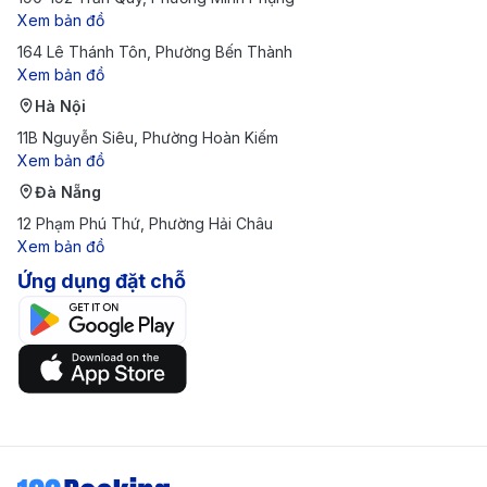
khách du lịch, nhưng cái nóng có thể làm giảm sự
Xem bản đồ
thoải mái khi tham quan các địa điểm ngoài trời..
164 Lê Thánh Tôn, Phường Bến Thành
Mùa mưa (Tháng 6 đến tháng 10):
Với lượng mưa
Xem bản đồ
Hà Nội
lớn, đặc biệt trong các tháng 7, 8, 9. Dù vậy, nhiệt
11B Nguyễn Siêu, Phường Hoàn Kiếm
độ vẫn ở mức 25°C đến 30°C, nhưng mưa có thể
Xem bản đồ
làm gián đoạn các hoạt động tham quan ngoài trời.
Đà Nẵng
Nếu bạn không ngại mưa và muốn trải nghiệm
12 Phạm Phú Thứ, Phường Hải Châu
Xem bản đồ
Yangon với ít du khách, mùa mưa có thể là thời
Ứng dụng đặt chỗ
gian hợp lý để du lịch với giá dịch vụ thấp hơn và ít
đông đúc hơn.
Thưởng thức ẩm thực đặc trưng tại Yangon
Mohinga:
Đây là món súp cá nổi tiếng nhất của
Myanmar và được coi là món ăn quốc dân.
Mohinga được nấu từ cá, sợi bún gạo, gia vị như