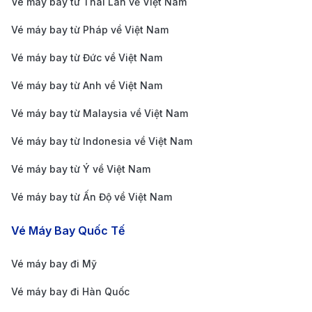
Vé máy bay từ Thái Lan về Việt Nam
cung cấp dịch vụ xe đưa đón từ sân bay về khách
Vé máy bay từ Pháp về Việt Nam
sạn. Bạn có thể đặt trước dịch vụ này khi đặt
phòng khách sạn. Đây là lựa chọn thoải mái, giúp
Vé máy bay từ Đức về Việt Nam
du khách di chuyển nhanh chóng và tiện lợi.
Vé máy bay từ Anh về Việt Nam
Xe công nghệ (Grab):
Dịch vụ xe công nghệ như
Vé máy bay từ Malaysia về Việt Nam
Grab cũng hoạt động tại Yangon, cho phép bạn dễ
Vé máy bay từ Indonesia về Việt Nam
dàng đặt xe qua ứng dụng trên điện thoại. Đây là
lựa chọn tiện lợi và có thể giúp bạn tiết kiệm thời
Vé máy bay từ Ý về Việt Nam
gian, mặc dù giá có thể cao hơn taxi truyền thống
Vé máy bay từ Ấn Độ về Việt Nam
một chút.
Vé Máy Bay Quốc Tế
Kinh nghiệm đặt vé máy bay từ
Vinh đi Yangon
Vé máy bay đi Mỹ
Để có được vé máy bay giá rẻ và hành trình suôn sẻ
Vé máy bay đi Hàn Quốc
từ Vinh đến Yangon, bạn cần lưu ý một số kinh