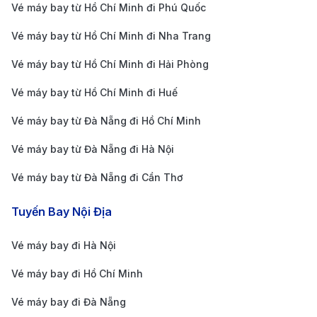
Vé máy bay từ Hồ Chí Minh đi Phú Quốc
số gợi ý để bạn khám phá Yangon:
Vé máy bay từ Hồ Chí Minh đi Nha Trang
Chùa Shwedagon
: Đây là biểu tượng nổi tiếng nhất
của Yangon và Myanmar, với tháp vàng cao 99
Vé máy bay từ Hồ Chí Minh đi Hải Phòng
mét được bao phủ bởi hàng tấn vàng. Đây là ngôi
Vé máy bay từ Hồ Chí Minh đi Huế
chùa linh thiêng nhất đất nước và thu hút hàng
Vé máy bay từ Đà Nẵng đi Hồ Chí Minh
triệu du khách và phật tử mỗi năm.
Vé máy bay từ Đà Nẵng đi Hà Nội
Chùa Sule
: Nằm ngay trung tâm Yangon, chùa
Sule là một ngôi chùa có kiến trúc đặc sắc với hình
Vé máy bay từ Đà Nẵng đi Cần Thơ
bát giác độc đáo. Đây cũng là nơi bạn có thể thư
Tuyến Bay Nội Địa
giãn và khám phá văn hóa Phật giáo Myanmar.
Chợ Bogyoke Aung San
: Đây là chợ lớn và nổi
Vé máy bay đi Hà Nội
tiếng nhất Yangon, nơi bạn có thể mua sắm các
Vé máy bay đi Hồ Chí Minh
sản phẩm thủ công mỹ nghệ, quần áo và trang
Vé máy bay đi Đà Nẵng
sức, cùng với các món ăn đường phố đặc sản