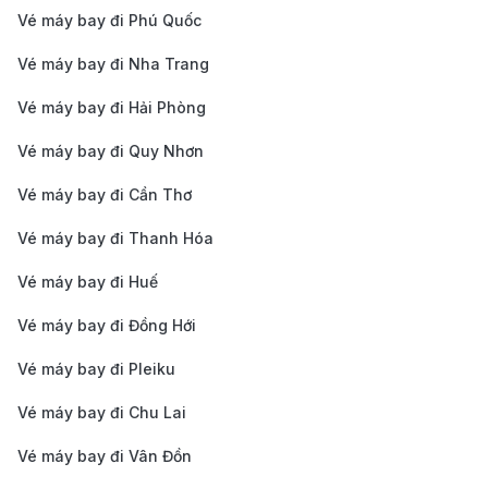
Vé máy bay đi Phú Quốc
Rome nổi tiếng với nền ẩm thực phong phú và hấp
Vé máy bay đi Nha Trang
dẫn. Dưới đây là những món ăn bạn không nên bỏ lỡ:
Vé máy bay đi Hải Phòng
Cacio e Pepe:
Đây là một món pasta truyền thống
của Rome, được làm từ mì spaghetti hoặc
Vé máy bay đi Quy Nhơn
tonnarelli, kết hợp với phô mai Pecorino Romano
Vé máy bay đi Cần Thơ
và hạt tiêu đen. Cacio e Pepe có hương vị đơn giản
Vé máy bay đi Thanh Hóa
nhưng rất đặc biệt, thể hiện sự tinh tế trong ẩm
Vé máy bay đi Huế
thực Ý.
Carbonara:
Là một trong những món pasta nổi
Vé máy bay đi Đồng Hới
tiếng của Rome, làm từ mì, trứng, guanciale (thịt
Vé máy bay đi Pleiku
má heo), phô mai Pecorino Romano và tiêu đen.
Vé máy bay đi Chu Lai
Món này có vị béo ngậy và hương thơm đặc trưng
Vé máy bay đi Vân Đồn
của thịt heo muối.