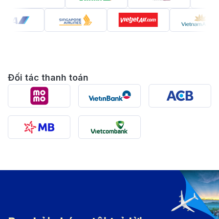
trình đầy cảm hứng của bạn!
Giới thiệu về Rome
Rome, thủ đô của nước Ý, là một trong những thành
phố sôi động và đầy sức sống, nằm bên dòng sông
Đối tác thanh toán
Tiber thơ mộng. Rome nổi bật với những công trình
kiến trúc tráng lệ và mang đậm dấu ấn lịch sử, là sự
kết hợp hài hòa giữa vẻ đẹp cổ kính và nhịp sống hiện
đại. Những quảng trường rộng lớn, những tòa nhà cổ
kính cùng không gian sôi động tạo nên nét đặc trưng
riêng biệt của "trái tim nước Ý". Đây không chỉ là biểu
tượng của Ý mà còn là điểm đến mơ ước của hàng
triệu du khách trên thế giới.
Ngoài những công trình ấn tượng, Rome còn nổi tiếng