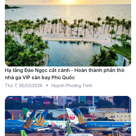
bay Vinh đến Rome
Dưới đây là các hãng hàng không khai thác tuyến bay
từ Vinh đến Madrid:
Vietnam Airlines
: Hãng hàng không quốc gia Việt
Nam, cung cấp các chuyến bay nối chuyến qua
Hà Nội hoặc TP.HCM với dịch vụ cao cấp và giờ
Hạ tầng Đảo Ngọc cất cánh - Hoàn thành phần thô
bay linh hoạt.
nhà ga VIP sân bay Phú Quốc
Qatar Airways:
Hãng hàng không lớn của Qatar,
Thứ 7
,
28/03/2026
Huỳnh Phương Trinh
cung cấp các chuyến bay nối chuyến qua Doha,
với trải nghiệm bay đẳng cấp và dịch vụ tốt.
Turkish Airlines:
Khai thác chuyến bay nối chuyến
đến Madrid với điểm dừng tại Istanbul, với dịch vụ
chất lượng và tiện lợi cho chuyến đi.