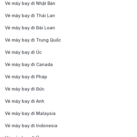
Vé máy bay đi Nhật Bản
Sử dụng công cụ so sánh giá vé:
Trang web của
Vé máy bay đi Thái Lan
190 Booking giúp bạn so sánh giá vé từ nhiều hãng
Vé máy bay đi Đài Loan
hàng không khác nhau, đảm bảo lựa chọn tốt
nhất.
Vé máy bay đi Trung Quốc
Chọn lịch trình linh hoạt:
Bay vào giữa tuần
Vé máy bay đi Úc
thường có giá vé rẻ hơn cuối tuần. Ngoài ra, việc
Vé máy bay đi Canada
chọn chuyến bay có thời gian chờ nối chuyến dài
Vé máy bay đi Pháp
hơn đôi khi cũng giúp bạn tiết kiệm chi phí.
Bí kíp du lịch và khám phá tại Rome
Vé máy bay đi Đức
Các địa điểm tham quan nổi bật ở Rome
Vé máy bay đi Anh
Vé máy bay đi Malaysia
Rome là thành phố nổi tiếng với sự kết hợp giữa vẻ
đẹp cổ kính và hiện đại, với nhiều di tích lịch sử và
Vé máy bay đi Indonesia
văn hóa quan trọng. Dưới đây là một số địa điểm tham