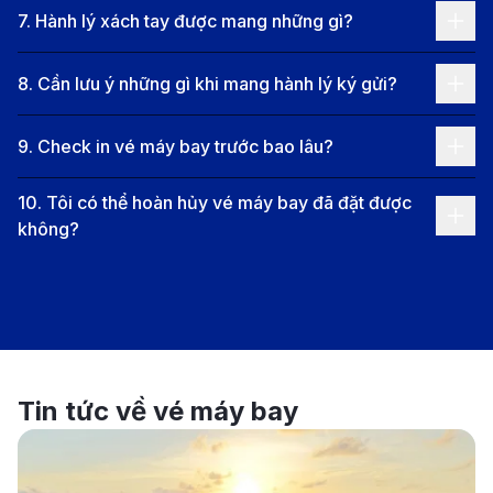
Thông tin các chuyến bay từ Vinh
7
.
Hành lý xách tay được mang những gì?
đến Rome
8
.
Cần lưu ý những gì khi mang hành lý ký gửi?
Các tuyến bay từ Vinh đi Rome
Chuyến bay thẳng
: Hiện tại, không có chuyến bay
9
.
Check in vé máy bay trước bao lâu?
thẳng từ sân bay quốc tế Vinh (VII) đến sân bay
10
.
Tôi có thể hoàn hủy vé máy bay đã đặt được
quốc tế Leonardo da Vinci-Fiumicino (FCO) ở
không?
Rome.
Chuyến bay nối chuyến:
Các chuyến bay của các
hãng hàng không như Vietjet Air, Vietnam Airlines,
Qatar Airways, Turkish Airlines và Emirates nối
chuyến qua Hà Nội, TP.HCM, Doha, Istanbul hoặc
Tin tức về vé máy bay
Dubai. Tổng thời gian bay, bao gồm cả thời gian
chờ nối chuyến, dao động từ 24 giờ đến 33 giờ.
Các hãng hàng không khai thác chuyến