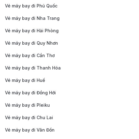
lịch sử và văn hóa đặc sắc nhất của Trung Quốc. Dưới
Vé máy bay đi Phú Quốc
đây là một số gợi ý để bạn khám phá Nam Kinh:
Vé máy bay đi Nha Trang
Lăng mộ Minh Hiếu Lăng
: Là nơi an nghỉ của
Vé máy bay đi Hải Phòng
Hoàng đế Chu Nguyên Chương, người sáng lập
Vé máy bay đi Quy Nhơn
triều đại Minh, Minh Hiếu Lăng nằm trong khu
rừng xanh mát tại núi Tử Kim. Đây là một trong
Vé máy bay đi Cần Thơ
những di tích lịch sử quan trọng nhất của Nam
Vé máy bay đi Thanh Hóa
Kinh và được UNESCO công nhận là Di sản Thế
Vé máy bay đi Huế
giới.
Vé máy bay đi Đồng Hới
Đền thờ Tôn Trung Sơn
: Đền thờ Tôn Trung Sơn,
hay còn gọi là
Trung Sơn Lăng
, là nơi tưởng niệm
Vé máy bay đi Pleiku
nhà lãnh đạo cách mạng Tôn Trung Sơn, người
Vé máy bay đi Chu Lai
được xem là "Cha đẻ của Trung Quốc hiện đại."
Vé máy bay đi Vân Đồn
Đền nằm trên núi Tử Kim, và từ đây, bạn có thể