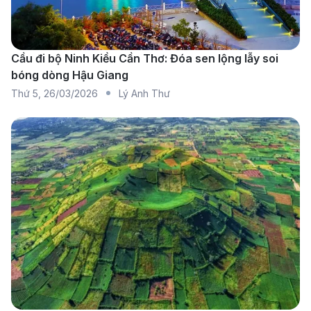
Thông tin về sân bay quốc tế Vinh (VII)
Sân bay quốc tế Vinh (Vinh International Airport - VII)
Cầu đi bộ Ninh Kiều Cần Thơ: Đóa sen lộng lẫy soi
là sân bay chính của khu vực miền Trung Việt Nam,
bóng dòng Hậu Giang
cách trung tâm thành phố Vinh khoảng 8 km. Sân bay
Thứ 5
,
26/03/2026
Lý Anh Thư
trang bị đầy đủ tiện ích như nhà hàng, quầy đổi tiền
và khu mua sắm, mang đến sự thuận tiện cho du
khách. Bạn có thể dễ dàng di chuyển từ trung tâm
thành phố đến sân bay bằng taxi hoặc dịch vụ xe
công nghệ như Grab. Sân bay cũng cung cấp Wi-Fi
miễn phí, khu vực chờ thoải mái và các dịch vụ hỗ trợ
hành khách. Các chuyến bay quốc nội và quốc tế
được khai thác thường xuyên, đáp ứng nhu cầu của
hành khách. Với cơ sở hạ tầng hiện đại và vị trí thuận
lợi, sân bay quốc tế Vinh đóng vai trò quan trọng