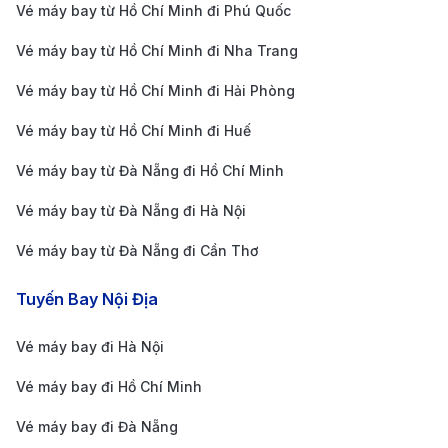
Vé máy bay từ Hồ Chí Minh đi Phú Quốc
giá vé của 190 Booking sẽ giúp bạn kiểm tra và so
Vé máy bay từ Hồ Chí Minh đi Nha Trang
sánh giá vé từ nhiều hãng hàng không khác nhau,
từ đó dễ dàng tìm được vé máy bay với giá rẻ và
Vé máy bay từ Hồ Chí Minh đi Hải Phòng
lịch trình phù hợp.
Vé máy bay từ Hồ Chí Minh đi Huế
Chú ý đến hành lý
: Khi bay với các hãng hàng
Vé máy bay từ Đà Nẵng đi Hồ Chí Minh
không giá rẻ như VietJet Air, hãy kiểm tra kỹ các
Vé máy bay từ Đà Nẵng đi Hà Nội
quy định về hành lý xách tay và hành lý ký gửi để
tránh các khoản phí phát sinh không mong muốn.
Vé máy bay từ Đà Nẵng đi Cần Thơ
Kinh nghiệm du lịch và khám phá
Tuyến Bay Nội Địa
Nam Kinh
Vé máy bay đi Hà Nội
Các địa điểm khám phá nổi tiếng tại Nam
Kinh
Vé máy bay đi Hồ Chí Minh
Vé máy bay đi Đà Nẵng
Nam Kinh là một trong những thành phố có bề dày