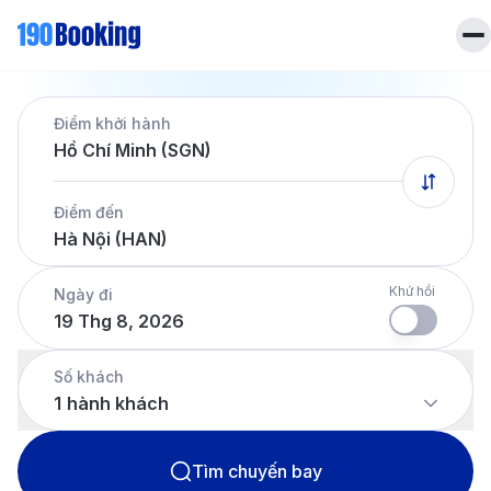
Trang chủ
Điểm khởi hành
Vé máy bay
Hồ Chí Minh (SGN)
Tin tức
Khách sạn
Điểm đến
Dịch vụ
Hà Nội (HAN)
Tin tức
Liên hệ
Hotline
028 7303 6167
Khứ hồi
Ngày đi
19 Thg 8, 2026
Tiếng Việt
Số khách
1
hành khách
Tìm chuyến bay