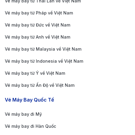
Vé máy bay từ Thái Lan về Việt Nam
40 phút đến 1 giờ, tùy thuộc vào tình hình giao
Vé máy bay từ Pháp về Việt Nam
thông. Đây là lựa chọn lý tưởng nếu bạn muốn tiết
kiệm thời gian và có thể di chuyển trực tiếp đến
Vé máy bay từ Đức về Việt Nam
điểm đến mong muốn mà không cần dừng lại.
Vé máy bay từ Anh về Việt Nam
Xe buýt sân bay:
Là phương tiện di chuyển giá rẻ
Vé máy bay từ Malaysia về Việt Nam
và khá tiện lợi. Sân bay Lộc Khẩu có nhiều tuyến
Vé máy bay từ Indonesia về Việt Nam
xe buýt nối sân bay với các khu vực khác nhau
trong thành phố, giúp du khách dễ dàng di chuyển
Vé máy bay từ Ý về Việt Nam
về trung tâm Nam Kinh. Thời gian di chuyển bằng
Vé máy bay từ Ấn Độ về Việt Nam
xe buýt mất khoảng 1 giờ.
Vé Máy Bay Quốc Tế
Dịch vụ xe đưa đón:
Một lựa chọn khác là dịch vụ
xe đưa đón từ sân bay về trung tâm Nam Kinh.
Vé máy bay đi Mỹ
Một số khách sạn và công ty du lịch cung cấp dịch
Vé máy bay đi Hàn Quốc
vụ này. Bạn có thể đặt trước dịch vụ xe đưa đón