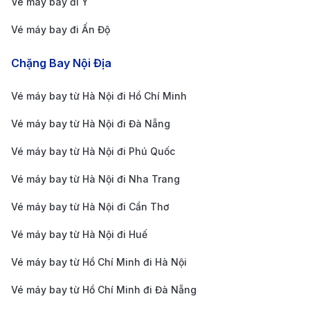
Vé máy bay đi Ý
nghiệm sau:
Vé máy bay đi Ấn Độ
Đặt vé sớm
: Đặt vé trước từ 1 đến 3 tháng sẽ giúp
Chặng Bay Nội Địa
bạn có nhiều lựa chọn về lịch trình và giá vé tốt
hơn. Giá vé thường tăng cao vào các dịp lễ, tết
Vé máy bay từ Hà Nội đi Hồ Chí Minh
hoặc mùa du lịch cao điểm, vì vậy việc đặt vé sớm
Vé máy bay từ Hà Nội đi Đà Nẵng
sẽ giúp bạn tiết kiệm chi phí.
Theo dõi các chương trình khuyến mãi
: Các hãng
Vé máy bay từ Hà Nội đi Phú Quốc
hàng không như Vietjet Air, Vietnam Airlines, China
Vé máy bay từ Hà Nội đi Nha Trang
Southern Airlines, China Eastern Airlines và
Vé máy bay từ Hà Nội đi Cần Thơ
Shenzhen Airlines thường có các chương trình
Vé máy bay từ Hà Nội đi Huế
khuyến mãi vé máy bay giá rẻ. Bạn có thể đăng ký
nhận thông báo qua email hoặc theo dõi trang web
Vé máy bay từ Hồ Chí Minh đi Hà Nội
so sánh giá vé của 190 Booking.
Vé máy bay từ Hồ Chí Minh đi Đà Nẵng
Sử dụng công cụ so sánh giá
: Trang web so sánh