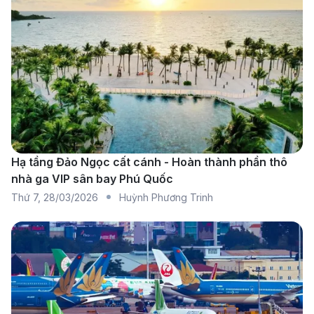
Vietnam Airlines
: Cung cấp các chuyến bay nối
chuyến từ Vinh đến Nam Kinh với điểm dừng tại Hà
Nội hoặc TP.HCM. Đây là hãng hàng không uy tín
với chất lượng dịch vụ cao và lịch trình linh hoạt.
China Southern Airlines
: Hãng hàng không này
khai thác các chuyến bay đến Nam Kinh qua
Quảng Châu, một trong những hãng hàng không
Hạ tầng Đảo Ngọc cất cánh - Hoàn thành phần thô
nhà ga VIP sân bay Phú Quốc
lớn nhất Trung Quốc, cung cấp nhiều chuyến bay
Thứ 7
,
28/03/2026
Huỳnh Phương Trinh
nội địa thuận tiện.
China Eastern Airlines
: Hãng hàng không cung
cấp các chuyến bay đến Nam Kinh với điểm dừng
tại Côn Minh. Đây là một trong những hãng hàng
không lớn của Trung Quốc với dịch vụ bay tốt và