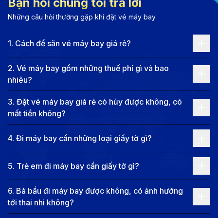
Bạn hỏi chúng tôi trả lời
đa dạng. Thành phố có những khu mua sắm sầm uất,
Những câu hỏi thường gặp khi đặt vé máy bay
các trung tâm thương mại lớn và các khu chợ địa
phương nhộn nhịp, nơi du khách có thể tìm thấy
1
.
Cách để săn vé máy bay giá rẻ?
những sản phẩm độc đáo. Nam Kinh còn nổi tiếng với
các lễ hội truyền thống, từ Lễ hội Đền Khổng Tử đến
2
.
Vé máy bay gồm những thuế phí gì và bao
nhiêu?
các sự kiện văn hóa đầy màu sắc, mang đến những
trải nghiệm thú vị cho du khách. Ẩm thực Nam Kinh
3
.
Đặt vé máy bay giá rẻ có hủy được không, có
cũng rất đặc sắc, với các món ăn nổi bật, các món ăn
mất tiền không?
đường phố và các món ăn đặc sản của vùng Giang
4
.
Đi máy bay cần những loại giấy tờ gì?
Tô. Thành phố này thực sự là điểm đến lý tưởng cho
những ai yêu thích sự hòa quyện giữa lịch sử, văn hóa
5
.
Trẻ em đi máy bay cần giấy tờ gì?
và cuộc sống hiện đại.
Thông tin chuyến bay từ Vinh đi
6
.
Bà bầu đi máy bay được không, có ảnh hưởng
Nam Kinh
tới thai nhi không?