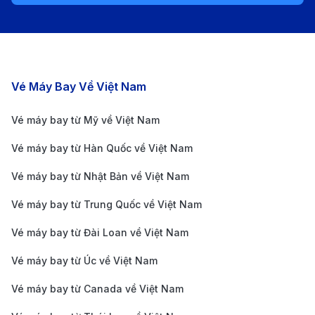
ga đều được trang bị đầy đủ các tiện nghi. Sân bay
cung cấp Wi-Fi miễn phí, các cửa hàng miễn thuế với
nhiều thương hiệu quốc tế, cùng các nhà hàng phục
vụ ẩm thực Trung Quốc và quốc tế. Hành khách cũng
Các chặng bay nổi bật
Vé Máy Bay Về Việt Nam
có thể tận dụng các dịch vụ phòng chờ VIP và khu
vực nghỉ ngơi tại sân bay.
Vé máy bay từ Mỹ về Việt Nam
Hướng dẫn di chuyển từ sân bay Lộc Khẩu
Vé máy bay từ Hàn Quốc về Việt Nam
về trung tâm Nam Kinh
Vé máy bay từ Nhật Bản về Việt Nam
Sân bay Lộc Khẩu Nam Kinh cách trung tâm thành
Vé máy bay từ Trung Quốc về Việt Nam
phố khoảng 35 km, và có nhiều phương tiện di chuyển
Vé máy bay từ Đài Loan về Việt Nam
từ sân bay vào trung tâm thành phố:
Xe taxi:
Là phương tiện di chuyển phổ biến và tiện
Vé máy bay từ Úc về Việt Nam
lợi từ sân bay Lộc Khẩu về trung tâm Nam Kinh.
Vé máy bay từ Canada về Việt Nam
Thời gian di chuyển bằng taxi thường mất khoảng