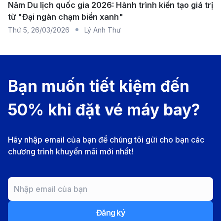
Năm Du lịch quốc gia 2026: Hành trình kiến tạo giá trị
trong các chuyến du lịch và công tác từ miền Trung
từ "Đại ngàn chạm biển xanh"
Việt Nam.
Thứ 5
,
26/03/2026
Lý Anh Thư
Thông tin về sân bay quốc tế Lộc Khẩu
Nam Kinh (NKG)
Bạn muốn tiết kiệm đến
Sân bay quốc tế Lộc Khẩu Nam Kinh (NKG) là sân
bay chính phục vụ thành phố Nam Kinh và các khu
50% khi đặt vé máy bay?
vực lân cận. Sân bay này nằm cách trung tâm thành
phố Nam Kinh khoảng 35 km về phía Nam. Đây là một
Hãy nhập email của bạn để chúng tôi gửi cho bạn các
trong những sân bay lớn nhất khu vực miền Đông
chương trình khuyến mãi mới nhất!
Trung Quốc, với cơ sở hạ tầng hiện đại và các chuyến
bay nội địa và quốc tế. Sân bay Lộc Khẩu Nam Kinh
có hai nhà ga chính (Terminal 1 và Terminal 2), phục
vụ cả các chuyến bay nội địa và quốc tế. Cả hai nhà
Đăng ký