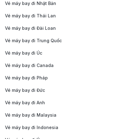
Vé máy bay đi Nhật Bản
Thuê xe máy
: Nếu bạn muốn chủ động trong việc
di chuyển và khám phá thành phố, thuê xe máy là
Vé máy bay đi Thái Lan
một lựa chọn tuyệt vời. Dịch vụ cho thuê xe máy
Vé máy bay đi Đài Loan
tại sân bay có giá từ 80.000 - 130.000 VNĐ/ngày
Vé máy bay đi Trung Quốc
tùy loại xe.
Bí quyết săn vé máy bay từ Thanh
Vé máy bay đi Úc
Hóa đi Rạch Giá giá rẻ
Vé máy bay đi Canada
Đặt vé sớm từ 1–2 tháng
: Lên kế hoạch sớm
Vé máy bay đi Pháp
không chỉ giúp bạn tiết kiệm chi phí mà còn tăng
Vé máy bay đi Đức
cơ hội săn được vé tốt.
Vé máy bay đi Anh
Theo dõi khuyến mãi đặc biệt
: Các hãng hàng
Vé máy bay đi Malaysia
không thường giảm giá vé vào dịp lễ, Tết hoặc mùa
thấp điểm. Hãy cập nhật thông tin khuyến mãi để
Vé máy bay đi Indonesia
không bỏ lỡ cơ hội.