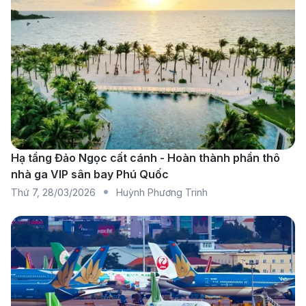
lượng với dịch vụ chu đáo, ghế ngồi thoải mái và
các tiêu chuẩn an toàn hàng đầu. Đây là lựa chọn
lý tưởng cho hành khách ưu tiên tiện nghi và sự
chuyên nghiệp.
Vietjet Air
: Hãng hàng không giá rẻ hàng đầu,
Vietjet Air thu hút khách với nhiều chương trình
khuyến mãi hấp dẫn, dịch vụ trẻ trung, và sự tiện
Hạ tầng Đảo Ngọc cất cánh - Hoàn thành phần thô
lợi trong việc đặt vé. Phù hợp cho hành khách
nhà ga VIP sân bay Phú Quốc
muốn tiết kiệm chi phí nhưng vẫn đảm bảo chuyến
Thứ 7
,
28/03/2026
Huỳnh Phương Trinh
đi suôn sẻ.
Chi tiết về sân bay Thanh Hóa và
sân bay Rạch Giá
Sân bay Thọ Xuân (THD)