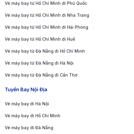
hơn so với nhiều nền tảng khác.
Vé máy bay từ Hồ Chí Minh đi Phú Quốc
Hỗ trợ khách hàng 24/7:
Đội ngũ tư vấn viên luôn
Vé máy bay từ Hồ Chí Minh đi Nha Trang
sẵn sàng giải đáp mọi thắc mắc từ việc đặt vé,
Vé máy bay từ Hồ Chí Minh đi Hải Phòng
thanh toán đến đổi trả vé.
Vé máy bay từ Hồ Chí Minh đi Huế
Giao diện thân thiện:
Chỉ với vài cú nhấp chuột,
bạn có thể tìm kiếm, so sánh và đặt vé một cách
Vé máy bay từ Đà Nẵng đi Hồ Chí Minh
nhanh chóng và dễ dàng.
Vé máy bay từ Đà Nẵng đi Hà Nội
Thanh toán linh hoạt:
190 Booking hỗ trợ nhiều
Vé máy bay từ Đà Nẵng đi Cần Thơ
phương thức thanh toán như thẻ tín dụng, ví điện
tử hoặc chuyển khoản ngân hàng.
Tuyến Bay Nội Địa
Nhiều tiện ích bổ sung:
Bạn có thể mua thêm
Vé máy bay đi Hà Nội
hành lý ký gửi, chọn chỗ ngồi hoặc đặt vé khứ hồi
Vé máy bay đi Hồ Chí Minh
với mức giá ưu đãi khi sử dụng dịch vụ trên 190
Booking.
Vé máy bay đi Đà Nẵng