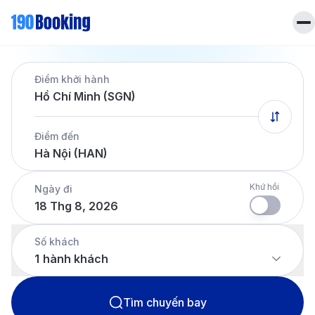
Trang chủ
Điểm khởi hành
Vé máy bay
Hồ Chí Minh (SGN)
Tin tức
Khách sạn
Điểm đến
Dịch vụ
Hà Nội (HAN)
Tin tức
Liên hệ
Hotline
028 7303 6167
Khứ hồi
Ngày đi
18 Thg 8, 2026
Tiếng Việt
Số khách
1
hành khách
Tìm chuyến bay