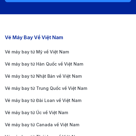
năng tiếp nhận các chuyến bay với máy bay cỡ vừa,
phục vụ nhu cầu di chuyển của hành khách và thúc
đẩy du lịch địa phương. Ngoài các tiện ích cơ bản như
quầy vé và dịch vụ ăn uống, sân bay Rạch Giá còn
Các chặng bay nổi bật
Vé Máy Bay Về Việt Nam
đóng vai trò quan trọng trong việc phát triển du lịch,
Vé máy bay từ Mỹ về Việt Nam
đặc biệt đối với các điểm đến nổi tiếng như Phú Quốc.
Hướng dẫn di chuyển từ sân bay Rạch Giá đến trung
Vé máy bay từ Hàn Quốc về Việt Nam
tâm thành phố
Vé máy bay từ Nhật Bản về Việt Nam
Bạn có thể lựa chọn các phương tiện sau để di
Vé máy bay từ Trung Quốc về Việt Nam
chuyển từ trung tâm Rạch Giá đến sân bay:
Vé máy bay từ Đài Loan về Việt Nam
Taxi
: Đây là lựa chọn thuận tiện và nhanh chóng
nhất, đặc biệt khi bạn đi cùng nhóm người hoặc
Vé máy bay từ Úc về Việt Nam
mang nhiều hành lý. Thời gian di chuyển chỉ mất
Vé máy bay từ Canada về Việt Nam
khoảng 15-20 phút, với giá cước dao động từ