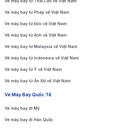
Vé máy bay từ Thái Lan về Việt Nam
130.000 - 150.000 VNĐ cho một lượt, có thể dao
Vé máy bay từ Pháp về Việt Nam
động tùy vào tình trạng giao thông.
Dịch vụ xe công nghệ Grab:
Grab là một lựa chọn
Vé máy bay từ Đức về Việt Nam
tiện lợi và linh hoạt cho những ai muốn di chuyển
Vé máy bay từ Anh về Việt Nam
từ sân bay Rạch Giá đến trung tâm thành phố. Bạn
Vé máy bay từ Malaysia về Việt Nam
chỉ cần đặt xe qua ứng dụng, chọn loại xe phù hợp
Vé máy bay từ Indonesia về Việt Nam
và thanh toán qua điện thoại. Thời gian di chuyển
khoảng và giá cước dao động tùy vào loại xe và
Vé máy bay từ Ý về Việt Nam
tình trạng giao thông.
Vé máy bay từ Ấn Độ về Việt Nam
Xe buýt
: Đây là lựa chọn giá rẻ, tuy nhiên không
Vé Máy Bay Quốc Tế
thích hợp nếu bạn mang nhiều hành lý. Xe buýt có
tần suất khá ổn định, chỉ từ 15-20 phút một
Vé máy bay đi Mỹ
chuyến, và bạn có thể tiết kiệm chi phí cho chuyến
Vé máy bay đi Hàn Quốc
đi.