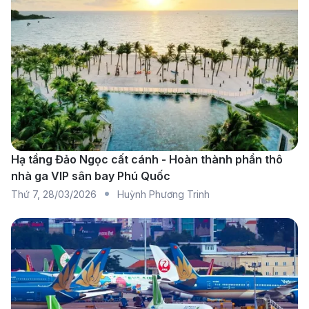
phố Thanh Hóa khoảng 45km, tại thị trấn Sao Vàng,
huyện Thọ Xuân. Sân bay Thọ Xuân phục vụ các
chuyến bay nội địa kết nối Thanh Hóa với các thành
phố lớn trong nước. Với các tiện ích cơ bản như khu
vực chờ, quầy thông tin, và quầy ăn uống, sân bay
Thọ Xuân đáp ứng đầy đủ nhu cầu của du khách.
Taxi
: Taxi là phương tiện di chuyển nhanh chóng
Hạ tầng Đảo Ngọc cất cánh - Hoàn thành phần thô
từ trung tâm Thanh Hóa đến sân bay với giá
nhà ga VIP sân bay Phú Quốc
khoảng 500.000Đ – 600.000Đ, mất khoảng 1 giờ.
Thứ 7
,
28/03/2026
Huỳnh Phương Trinh
Xe buýt
: Xe buýt từ trung tâm thành phố đến sân
bay Thọ Xuân có giá vé rẻ hơn, phù hợp cho
những ai muốn tiết kiệm chi phí.
Xe dịch vụ hoặc xe công nghệ
: Các dịch vụ xe
công nghệ và xe đưa đón từ khách sạn cũng là lựa