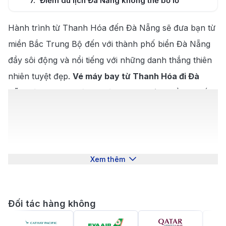
7
.
Điểm du lịch Đà Nẵng không thể bỏ lỡ
8
.
Món ăn đặc sản Đà Nẵng
Hành trình từ Thanh Hóa đến Đà Nẵng sẽ đưa bạn từ
miền Bắc Trung Bộ đến với thành phố biển Đà Nẵng
đầy sôi động và nổi tiếng với những danh thắng thiên
nhiên tuyệt đẹp.
Vé máy bay từ Thanh Hóa đi Đà
Nẵng
là lựa chọn tiện lợi và nhanh chóng để bạn tiết
kiệm thời gian di chuyển và tận hưởng trọn vẹn
chuyến đi. Bài viết dưới đây sẽ cung cấp thông tin chi
tiết về giá vé, lịch bay, các hãng hàng không khai thác
chặng này và kinh nghiệm hữu ích để bạn có hành
Xem thêm
trình thuận lợi và đáng nhớ.
Giới thiệu về điểm đến – Thành phố
Đà Nẵng
Đối tác hàng không