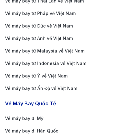
Giá vé cạnh tranh và nhiều chương trình khuyến
Vé máy bay từ Thái Lan về Việt Nam
mãi
: 190Booking là đối tác của các hãng hàng
Vé máy bay từ Pháp về Việt Nam
không lớn, giúp bạn tiếp cận được giá vé cạnh
Vé máy bay từ Đức về Việt Nam
tranh và cập nhật các chương trình khuyến mãi, dễ
Vé máy bay từ Anh về Việt Nam
dàng săn được vé giá tốt.
Giao diện đặt vé dễ sử dụng và tiện lợi
: Với giao
Vé máy bay từ Malaysia về Việt Nam
diện thân thiện, 190Booking giúp bạn dễ dàng tìm
Vé máy bay từ Indonesia về Việt Nam
kiếm chuyến bay, so sánh giá và đặt vé nhanh
Vé máy bay từ Ý về Việt Nam
chóng. Các bộ lọc linh hoạt theo ngày bay, giờ bay
Vé máy bay từ Ấn Độ về Việt Nam
và hãng hàng không giúp bạn chọn hành trình ưng
ý nhất.
Vé Máy Bay Quốc Tế
Hỗ trợ khách hàng chuyên nghiệp 24/7
: Đội ngũ
Vé máy bay đi Mỹ
chăm sóc khách hàng của 190Booking luôn sẵn
sàng hỗ trợ bạn về mọi vấn đề liên quan đến vé và
Vé máy bay đi Hàn Quốc