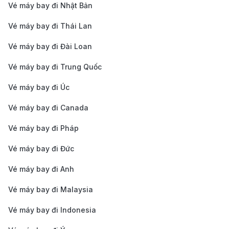
lịch trình bay, đảm bảo bạn có trải nghiệm tốt nhất.
Vé máy bay đi Nhật Bản
Phương thức thanh toán an toàn và đa dạng
:
Vé máy bay đi Thái Lan
190Booking cung cấp nhiều phương thức thanh
Vé máy bay đi Đài Loan
toán bảo mật như thẻ tín dụng, ví điện tử, chuyển
khoản ngân hàng hoặc thanh toán tại đại lý, giúp
Vé máy bay đi Trung Quốc
bạn linh hoạt khi giao dịch.
Vé máy bay đi Úc
Dịch vụ tiện ích bổ sung
: Ngoài việc đặt vé,
Vé máy bay đi Canada
190Booking còn cung cấp các dịch vụ bổ sung
Vé máy bay đi Pháp
như bảo hiểm du lịch, chọn chỗ ngồi, đặt hành lý
ký gửi và dịch vụ đưa đón sân bay, giúp bạn chuẩn
Vé máy bay đi Đức
bị tốt nhất cho chuyến đi của mình.
Vé máy bay đi Anh
Kinh nghiệm du lịch Đà Nẵng
Vé máy bay đi Malaysia
Thời điểm lý tưởng để du lịch Đà Nẵng
Vé máy bay đi Indonesia
Thời điểm lý tưởng nhất để khám phá Đà Nẵng là mùa