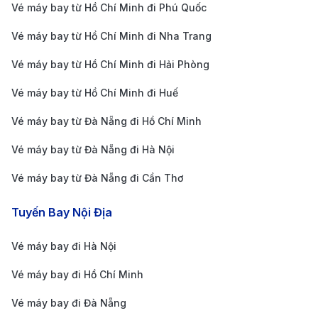
Vé máy bay từ Hồ Chí Minh đi Phú Quốc
lỡ
Vé máy bay từ Hồ Chí Minh đi Nha Trang
Bà Nà Hills
: Bà Nà Hills được biết đến với cảnh
Vé máy bay từ Hồ Chí Minh đi Hải Phòng
quan thiên nhiên tuyệt đẹp, khí hậu mát mẻ quanh
Vé máy bay từ Hồ Chí Minh đi Huế
năm và nhiều công trình độc đáo như Làng Pháp,
Vé máy bay từ Đà Nẵng đi Hồ Chí Minh
Cầu Vàng, hầm rượu cổ Debay. Đi cáp treo lên Bà
Nà Hills là trải nghiệm tuyệt vời để ngắm cảnh núi
Vé máy bay từ Đà Nẵng đi Hà Nội
rừng bạt ngàn và cảm nhận sự yên bình.
Vé máy bay từ Đà Nẵng đi Cần Thơ
Cầu Rồng
: là biểu tượng của Đà Nẵng, với thiết kế
Tuyến Bay Nội Địa
mô phỏng rồng thời Lý. Vào cuối tuần, cầu có màn
phun lửa và phun nước thu hút đông đảo du
Vé máy bay đi Hà Nội
khách đến chiêm ngưỡng. Đặc biệt, cầu Rồng về
Vé máy bay đi Hồ Chí Minh
đêm rất đẹp, là điểm check-in ưa thích của du
Vé máy bay đi Đà Nẵng
khách.