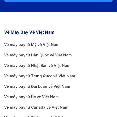
Sử dụng các trang so sánh giá vé
: Các trang đặt
vé như 190Booking giúp bạn dễ dàng so sánh giá
vé của các hãng hàng không và chọn được vé có
mức giá phù hợp với nhu cầu.
Các chặng bay nổi bật
Vé Máy Bay Về Việt Nam
Chọn hạng vé và dịch vụ phù hợp
: Nếu không có
Vé máy bay từ Mỹ về Việt Nam
nhu cầu hành lý ký gửi, bạn có thể chọn hạng vé
Vé máy bay từ Hàn Quốc về Việt Nam
phổ thông tiết kiệm để giảm chi phí. Nếu cần hành
lý ký gửi hoặc chọn chỗ ngồi trước, hãy đăng ký
Vé máy bay từ Nhật Bản về Việt Nam
gói dịch vụ ngay khi đặt vé để tiết kiệm chi phí so
Vé máy bay từ Trung Quốc về Việt Nam
với mua dịch vụ bổ sung tại sân bay.
Vé máy bay từ Đài Loan về Việt Nam
Tại sao nên mua vé máy bay từ
Thanh Hóa đi Đà Nẵng trên
Vé máy bay từ Úc về Việt Nam
190Booking
Vé máy bay từ Canada về Việt Nam