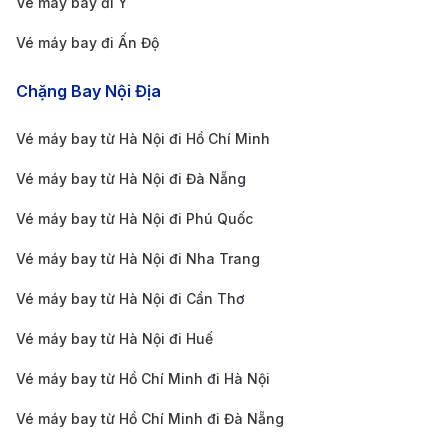
Vé máy bay đi Ý
khô, từ tháng 3 đến tháng 8. Thời gian này, thời tiết
Vé máy bay đi Ấn Độ
nắng đẹp, bầu trời trong xanh và ít mưa, rất phù hợp
Chặng Bay Nội Địa
cho các hoạt động du lịch ngoài trời và tham quan.
Thời tiết từ tháng 5 đến tháng 8 là mùa cao điểm du
Vé máy bay từ Hà Nội đi Hồ Chí Minh
lịch, vì thế bạn nên đặt
vé máy bay từ Thanh Hóa đi
Vé máy bay từ Hà Nội đi Đà Nẵng
Đà Nẵng
và đặt phòng khách sạn sớm để có giá tốt.
Vé máy bay từ Hà Nội đi Phú Quốc
Mùa mưa kéo dài từ tháng 9 đến tháng 12, nhưng thời
điểm này lại có lợi thế về giá cả dịch vụ. Những cơn
Vé máy bay từ Hà Nội đi Nha Trang
mưa ở Đà Nẵng thường chỉ kéo dài vào buổi chiều và
Vé máy bay từ Hà Nội đi Cần Thơ
ít ảnh hưởng đến các hoạt động du lịch. Thời điểm
Vé máy bay từ Hà Nội đi Huế
cuối năm, đặc biệt là dịp Giáng sinh và Tết dương lịch,
Vé máy bay từ Hồ Chí Minh đi Hà Nội
Đà Nẵng cũng rất sôi động với các hoạt động đón
năm mới và trang trí đường phố đẹp mắt.
Vé máy bay từ Hồ Chí Minh đi Đà Nẵng
Điểm du lịch Đà Nẵng không thể bỏ