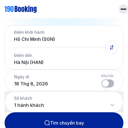
Trang chủ
Điểm khởi hành
Vé máy bay
Hồ Chí Minh (SGN)
Tin tức
Khách sạn
Điểm đến
Dịch vụ
Hà Nội (HAN)
Tin tức
Liên hệ
Hotline
028 7303 6167
Khứ hồi
Ngày đi
18 Thg 8, 2026
Tiếng Việt
Số khách
1
hành khách
Tìm chuyến bay