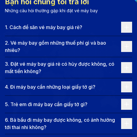
Hóa đi Đà Nẵng
Bạn hỏi chúng tôi trả lời
Những câu hỏi thường gặp khi đặt vé máy bay
Khoảng cách và thời gian bay
: Chặng bay từ
Thanh Hóa đến Đà Nẵng có khoảng cách khoảng
1
.
Cách để săn vé máy bay giá rẻ?
631km. Thời gian bay từ Thanh Hóa đến Đà Nẵng
2
.
Vé máy bay gồm những thuế phí gì và bao
kéo dài từ 5 tiếng 30 phút đến hơn 8 tiếng 30 phút,
nhiêu?
là lựa chọn nhanh chóng và tiết kiệm thời gian so
3
.
Đặt vé máy bay giá rẻ có hủy được không, có
với các phương tiện di chuyển khác.
mất tiền không?
Các hãng hàng không khai thác
: Các hãng hàng
không như Vietnam Airlines và Vietjet Air đều khai
4
.
Đi máy bay cần những loại giấy tờ gì?
thác chặng bay từ Thanh Hóa đi Đà Nẵng với điểm
dừng tại TpHCM. Các hãng này cung cấp các
5
.
Trẻ em đi máy bay cần giấy tờ gì?
khung giờ bay linh hoạt trong ngày, giúp du khách
6
.
Bà bầu đi máy bay được không, có ảnh hưởng
dễ dàng sắp xếp lịch trình.
tới thai nhi không?
Giá vé máy bay từ Thanh Hóa đi Đà