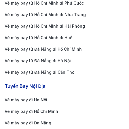
tiết về chuyến bay, bao gồm giờ bay, giá vé và các
Vé máy bay từ Hồ Chí Minh đi Phú Quốc
tiện ích đi kèm, giúp bạn dễ dàng so sánh và lựa
Vé máy bay từ Hồ Chí Minh đi Nha Trang
chọn chuyến bay phù hợp nhất. Bạn cũng có thể
Vé máy bay từ Hồ Chí Minh đi Hải Phòng
nhận được thông báo kịp thời về bất kỳ thay đổi
Vé máy bay từ Hồ Chí Minh đi Huế
nào của chuyến bay, nhờ hệ thống cập nhật tự
động của 190Booking.
Vé máy bay từ Đà Nẵng đi Hồ Chí Minh
Dịch vụ tiện ích bổ sung
: Ngoài đặt vé máy bay,
Vé máy bay từ Đà Nẵng đi Hà Nội
190Booking cung cấp nhiều dịch vụ bổ sung như
Vé máy bay từ Đà Nẵng đi Cần Thơ
bảo hiểm du lịch, đặt trước hành lý ký gửi, chọn
chỗ ngồi và dịch vụ đưa đón sân bay. Các tiện ích
Tuyến Bay Nội Địa
này giúp chuyến đi từ Thanh Hóa đến Cần Thơ
Vé máy bay đi Hà Nội
của bạn thuận lợi và suôn sẻ hơn, tiết kiệm được
Vé máy bay đi Hồ Chí Minh
thời gian và công sức.
Cam kết hoàn tiền và bảo mật thông tin khách
Vé máy bay đi Đà Nẵng