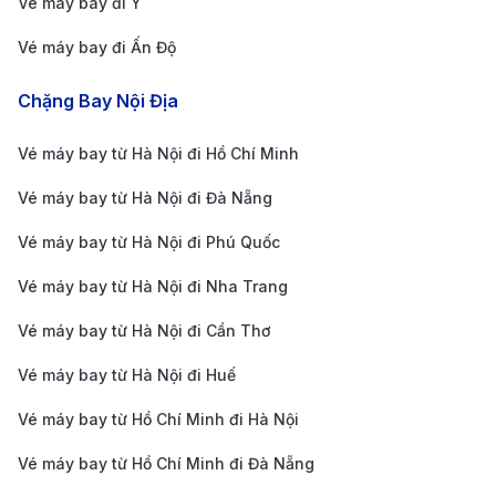
Vé máy bay đi Ý
hỗ trợ khách hàng của 190Booking hoạt động suốt
24 giờ mỗi ngày, 7 ngày trong tuần. Bất kể khi nào
Vé máy bay đi Ấn Độ
bạn cần hỗ trợ về việc đặt vé, thay đổi lịch bay
Chặng Bay Nội Địa
hay các vấn đề phát sinh khác, đội ngũ chăm sóc
khách hàng luôn sẵn sàng giải đáp tận tình.
Vé máy bay từ Hà Nội đi Hồ Chí Minh
Phương thức thanh toán an toàn và linh hoạt
:
Vé máy bay từ Hà Nội đi Đà Nẵng
190Booking cung cấp nhiều phương thức thanh
Vé máy bay từ Hà Nội đi Phú Quốc
toán đa dạng và an toàn như thẻ tín dụng, ví điện
Vé máy bay từ Hà Nội đi Nha Trang
tử (Momo, ZaloPay) và chuyển khoản ngân hàng.
Điều này giúp hành khách dễ dàng lựa chọn cách
Vé máy bay từ Hà Nội đi Cần Thơ
thanh toán tiện lợi nhất và hoàn toàn yên tâm khi
Vé máy bay từ Hà Nội đi Huế
thực hiện các giao dịch.
Vé máy bay từ Hồ Chí Minh đi Hà Nội
Thông tin chuyến bay chi tiết và cập nhật nhanh
Vé máy bay từ Hồ Chí Minh đi Đà Nẵng
chóng
: 190Booking cung cấp đầy đủ thông tin chi