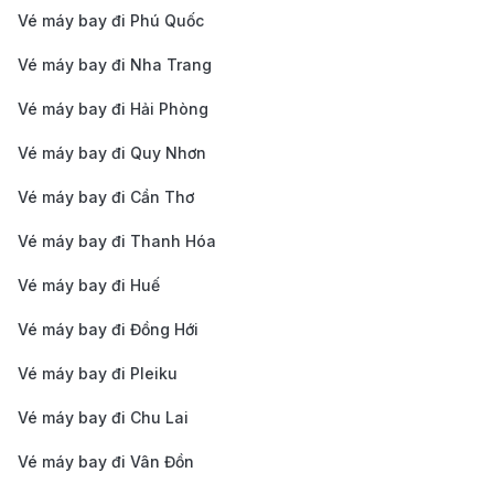
hàng
: 190Booking cam kết hoàn tiền trong các
Vé máy bay đi Phú Quốc
trường hợp chuyến bay bị hủy hoặc thay đổi bất
Vé máy bay đi Nha Trang
ngờ và luôn đảm bảo bảo mật thông tin cá nhân
Vé máy bay đi Hải Phòng
của khách hàng, giúp bạn hoàn toàn yên tâm khi
đặt vé qua hệ thống.
Vé máy bay đi Quy Nhơn
Kinh nghiệm du lịch Cần Thơ
Vé máy bay đi Cần Thơ
Thời gian lý tưởng để đi du lịch Cần Thơ
Vé máy bay đi Thanh Hóa
Thời gian lý tưởng để đi du lịch Cần Thơ
Vé máy bay đi Huế
Cần Thơ, nằm trong vùng khí hậu nhiệt đới gió mùa,
Vé máy bay đi Đồng Hới
có thời tiết ấm áp quanh năm, thích hợp cho các hoạt
Vé máy bay đi Pleiku
động du lịch. Tuy nhiên, mỗi thời điểm lại mang đến
Vé máy bay đi Chu Lai
cho Cần Thơ một vẻ đẹp riêng:
Vé máy bay đi Vân Đồn
Mùa khô (tháng 12 - tháng 4)
: Đây là thời điểm lý