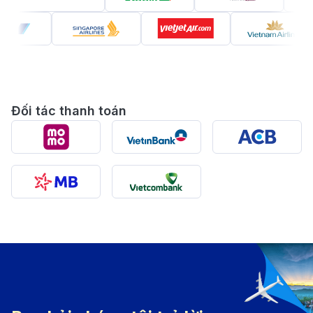
Chặng bay từ Thanh Hóa (sân bay Thọ Xuân - THD)
đến Cần Thơ (sân bay Quốc tế Cần Thơ - VCA) có
thời gian bay trung bình khoảng
2 giờ
, với khoảng
cách bay gần
1.100 km
. Đây là chuyến bay kết nối
giữa khu vực Bắc Trung Bộ và Đồng bằng sông Cửu
Đối tác thanh toán
Long, mang đến sự tiện lợi cho hành khách muốn di
chuyển giữa hai khu vực này.
Các hãng hàng không khai thác tuyến
Thanh Hóa - Cần Thơ
Hiện nay, tuyến bay này được khai thác bởi các hãng
hàng không lớn tại Việt Nam với dịch vụ đa dạng, đáp
ứng nhu cầu của nhiều đối tượng hành khách:
Vietnam Airlines
: Hãng hàng không quốc gia khai
thác các chuyến bay chất lượng cao, mang đến sự