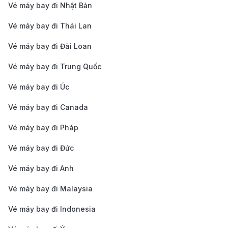
Việc đặt vé qua
190Booking
không chỉ giúp bạn dễ
Vé máy bay đi Nhật Bản
dàng tìm được vé máy bay từ Thanh Hóa đi Cần Thơ
Vé máy bay đi Thái Lan
với mức giá cạnh tranh mà còn cung cấp một trải
Vé máy bay đi Đài Loan
nghiệm tiện lợi, an toàn và chuyên nghiệp, đảm bảo
Vé máy bay đi Trung Quốc
mọi nhu cầu của bạn đều được đáp ứng trong suốt
hành trình.
Vé máy bay đi Úc
Giá vé cạnh tranh và thường xuyên có khuyến
Vé máy bay đi Canada
mãi
: 190Booking là đối tác của nhiều hãng hàng
Vé máy bay đi Pháp
không uy tín như Vietnam Airlines, Vietjet Air và
Vé máy bay đi Đức
Bamboo Airways. Nhờ đó, 190Booking luôn cập
nhật giá vé tốt nhất và các chương trình khuyến
Vé máy bay đi Anh
mãi thường xuyên, giúp bạn dễ dàng săn được vé
Vé máy bay đi Malaysia
rẻ cho chặng bay từ Thanh Hóa đi Cần Thơ.
Vé máy bay đi Indonesia
Dịch vụ hỗ trợ khách hàng 24/7
: Đội ngũ tư vấn và