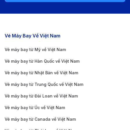
sách hạn chế.
Kinh nghiệm đặt vé máy bay từ
Thanh Hóa đi Cần Thơ
Đặt vé sớm để có giá tốt
Các chặng bay nổi bật
Vé Máy Bay Về Việt Nam
Để có giá vé tốt nhất, bạn nên đặt vé trước ít nhất từ
Vé máy bay từ Mỹ về Việt Nam
1-2 tháng
, đặc biệt là trong mùa du lịch cao điểm
Vé máy bay từ Hàn Quốc về Việt Nam
hoặc các dịp lễ Tết. Việc đặt vé sớm không chỉ giúp
Vé máy bay từ Nhật Bản về Việt Nam
bạn tránh tình trạng hết vé mà còn có cơ hội săn
Vé máy bay từ Trung Quốc về Việt Nam
được các mức giá ưu đãi.
Theo dõi các chương trình khuyến mãi
Vé máy bay từ Đài Loan về Việt Nam
Các hãng hàng không như VietJet Air
,
Bamboo
Vé máy bay từ Úc về Việt Nam
Airways
, và
Vietnam Airlines
thường tung ra các
Vé máy bay từ Canada về Việt Nam
chương trình khuyến mãi lớn vào các dịp lễ hoặc sự