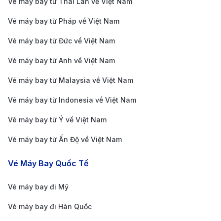
Vé máy bay từ Thái Lan về Việt Nam
kiện đặc biệt. Bạn có thể theo dõi các trang web đặt
Vé máy bay từ Pháp về Việt Nam
vé uy tín như 190 Booking để cập nhật thông tin về
các chương trình khuyến mãi và săn vé giá rẻ.
Vé máy bay từ Đức về Việt Nam
Lựa chọn giờ bay ngoài giờ cao điểm
Vé máy bay từ Anh về Việt Nam
Bay vào các khung giờ sáng sớm hoặc đêm muộn
Vé máy bay từ Malaysia về Việt Nam
thường có giá vé rẻ hơn so với các khung giờ cao
Vé máy bay từ Indonesia về Việt Nam
điểm trong ngày. Nếu bạn có lịch trình linh hoạt, hãy
Vé máy bay từ Ý về Việt Nam
chọn các chuyến bay ngoài giờ cao điểm để tiết kiệm
Vé máy bay từ Ấn Độ về Việt Nam
chi phí.
Xem thêm:
Vé máy bay đi Cần Thơ giá rẻ
Vé Máy Bay Quốc Tế
Tại sao nên mua vé máy bay từ
Thanh Hóa đi Cần Thơ trên
Vé máy bay đi Mỹ
190Booking?
Vé máy bay đi Hàn Quốc