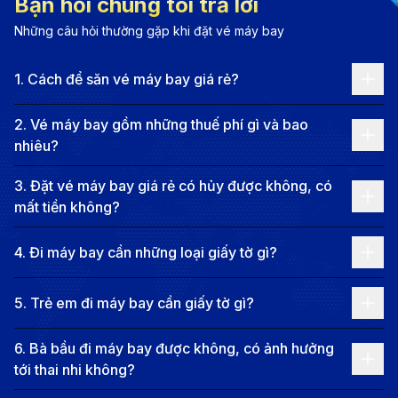
Bạn hỏi chúng tôi trả lời
ổn định về dịch vụ. Vietnam Airlines thường có
1
Những câu hỏi thường gặp khi đặt vé máy bay
chuyến/ngày
trên tuyến này.
VietJet Air
: Là hãng hàng không giá rẻ, VietJet Air
1
.
Cách để săn vé máy bay giá rẻ?
cung cấp nhiều lựa chọn bay với
1-2 chuyến mỗi
2
.
Vé máy bay gồm những thuế phí gì và bao
ngày
, phù hợp với những hành khách tìm kiếm các
nhiêu?
ưu đãi giá vé.
3
.
Đặt vé máy bay giá rẻ có hủy được không, có
Bamboo Airways
: Bamboo Airways cũng khai thác
mất tiền không?
1 chuyến/ngày
với dịch vụ bay tiện nghi, mang đến
sự lựa chọn linh hoạt và thoải mái cho du khách.
4
.
Đi máy bay cần những loại giấy tờ gì?
Giá vé máy bay từ Thanh Hóa đi
Cần Thơ
5
.
Trẻ em đi máy bay cần giấy tờ gì?
Giá vé máy bay từ Thanh Hóa đi Cần Thơ phụ thuộc
6
.
Bà bầu đi máy bay được không, có ảnh hưởng
tới thai nhi không?
vào hãng hàng không, thời gian đặt vé và các chương