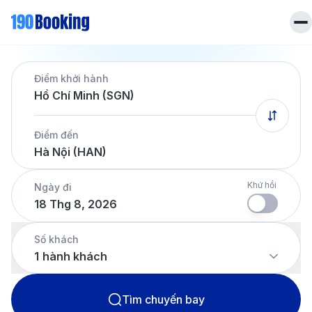
Trang chủ
Điểm khởi hành
Vé máy bay
Hồ Chí Minh (SGN)
Tin tức
Khách sạn
Điểm đến
Dịch vụ
Hà Nội (HAN)
Tin tức
Liên hệ
Hotline
028 7303 6167
Khứ hồi
Ngày đi
18 Thg 8, 2026
Tiếng Việt
Số khách
1
hành khách
Tìm chuyến bay