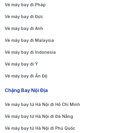
Taxi và dịch vụ gọi xe công nghệ
: Taxi hoặc Grab
Vé máy bay đi Pháp
là lựa chọn phổ biến cho hành khách mang nhiều
Vé máy bay đi Đức
hành lý hoặc đi theo nhóm. Thời gian di chuyển
Vé máy bay đi Anh
20–30 phút, chi phí dao động từ 20–40 SGD tùy
thời điểm.
Vé máy bay đi Malaysia
Dịch vụ xe trung chuyển (Airport Shuttle)
: Phục
Vé máy bay đi Indonesia
vụ đưa đón tận khách sạn hoặc khu vực trung tâm
Vé máy bay đi Ý
với mức giá khoảng 9 SGD/người. Đây là lựa chọn
Vé máy bay đi Ấn Độ
tiết kiệm và thuận tiện cho du khách đi theo nhóm
nhỏ.
Chặng Bay Nội Địa
Vé máy bay từ Hà Nội đi Hồ Chí Minh
Vé máy bay từ Hà Nội đi Đà Nẵng
Vé máy bay từ Hà Nội đi Phú Quốc