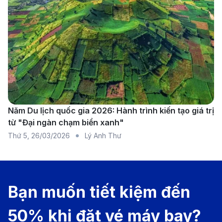
🇻🇳Bamboo
Khoảng 2
2 giờ 25 phút
Airways
chuyến/tuần
Năm Du lịch quốc gia 2026: Hành trình kiến tạo giá trị
từ "Đại ngàn chạm biển xanh"
Thứ 5
,
26/03/2026
Lý Anh Thư
Bạn muốn tiết kiệm đến
Vietnam Airlines - Hàng hàng không Quốc gia uy tín
(Ảnh: Internet)
50% khi đặt vé máy bay?
Giá vé máy bay từ Singapore đi Tp.