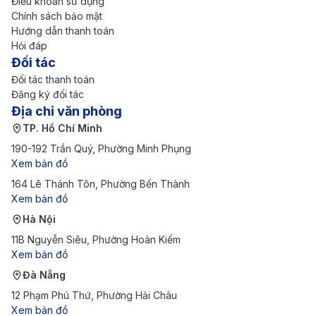
Điều khoản sử dụng
Theo dõi chương trình khuyến mãi:
Các hãng
Chính sách bảo mật
Hướng dẫn thanh toán
hàng không thường xuyên có các chương trình
Hỏi đáp
khuyến mãi đặc biệt vào dịp lễ. Để không bỏ lỡ các
Đối tác
Đối tác thanh toán
cơ hội hấp dẫn, bạn có thể đăng ký nhận thông
Đăng ký đối tác
báo từ các hãng bay và theo dõi các website của
Địa chỉ văn phòng
TP. Hồ Chí Minh
các công ty du lịch trực tuyến, như 190 Booking,
190-192 Trần Quý, Phường Minh Phụng
để nắm bắt thông tin về các ưu đãi từ nhiều hãng
Xem bản đồ
hàng không khác nhau.
164 Lê Thánh Tôn, Phường Bến Thành
Chọn thời điểm bay hợp lý:
Giá vé máy bay thường
Xem bản đồ
đắt vào cuối tuần và các dịp lễ lớn. Để tiết kiệm chi
Hà Nội
11B Nguyễn Siêu, Phường Hoàn Kiếm
phí, bạn có thể chọn bay vào giữa tuần hoặc trong
Xem bản đồ
các tháng thấp điểm như tháng 10 và tháng 11.
Đà Nẵng
Chuyến bay vào sáng sớm hoặc tối muộn cũng
12 Phạm Phú Thứ, Phường Hải Châu
thường có mức giá hấp dẫn hơn.
Xem bản đồ