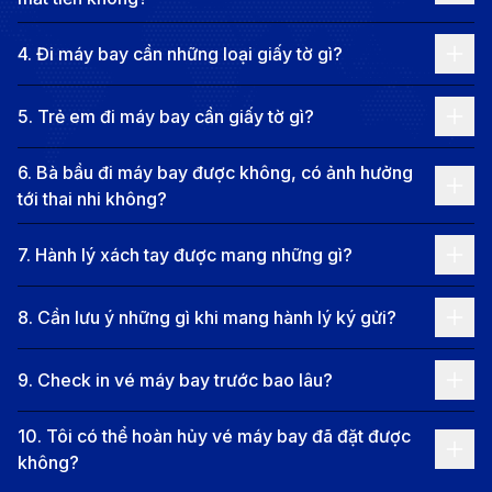
đến lý tưởng cho cả du lịch nghỉ dưỡng, khám phá
4
.
Đi máy bay cần những loại giấy tờ gì?
văn hóa lẫn những chuyến đi công tác, hội nghị và
thương mại.
5
.
Trẻ em đi máy bay cần giấy tờ gì?
Các hãng hàng không khai thác
chuyến bay từ Singapore đi TP. Hồ
6
.
Bà bầu đi máy bay được không, có ảnh hưởng
Chí Minh
tới thai nhi không?
Chuyến bay thẳng:
Chuyến bay thẳng từ
7
.
Hành lý xách tay được mang những gì?
Singapore (Sân bay Quốc tế Singapore Changi -
8
.
Cần lưu ý những gì khi mang hành lý ký gửi?
SIN) đến TP HCM (sân bay quốc tế Tân Sơn Nhất
- SGN) được khai thác bởi hãng hàng không như
9
.
Check in vé máy bay trước bao lâu?
Vietnam Airlines, Singapore Airlines, Scoot và
Vietjet Air với thời gian bay trung bình là 2 giờ 25
10
.
Tôi có thể hoàn hủy vé máy bay đã đặt được
không?
phút.