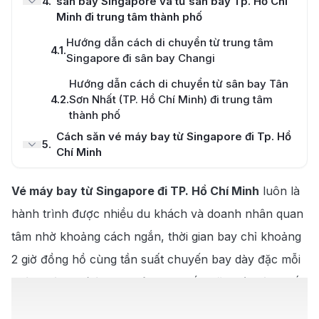
4
.
sân bay Singapore và từ sân bay Tp. Hồ Chí
Minh đi trung tâm thành phố
Hướng dẫn cách di chuyển từ trung tâm
4.1
.
Singapore đi sân bay Changi
Hướng dẫn cách di chuyển từ sân bay Tân
4.2
.
Sơn Nhất (TP. Hồ Chí Minh) đi trung tâm
thành phố
Cách săn vé máy bay từ Singapore đi Tp. Hồ
5
.
Chí Minh
Tại sao nên đặt vé máy bay từ Singapore đi
5.1
.
Vé máy bay từ Singapore đi TP. Hồ Chí Minh
luôn là
Tp. Hồ Chí Minh tại 190 Booking
hành trình được nhiều du khách và doanh nhân quan
Kinh nghiệm du lịch Tp. Hồ Chí Minh từ
6
.
Singapore
tâm nhờ khoảng cách ngắn, thời gian bay chỉ khoảng
Thời điểm thích hợp để du lịch Tp. Hồ Chí
2 giờ đồng hồ cùng tần suất chuyến bay dày đặc mỗi
6.1
.
Minh
ngày. Với vị trí là trung tâm kinh tế – văn hóa lớn nhất
Các địa điểm du lịch nổi tiếng tại Tp. Hồ Chí
Việt Nam, TP. Hồ Chí Minh không chỉ thu hút khách
6.2
.
Minh