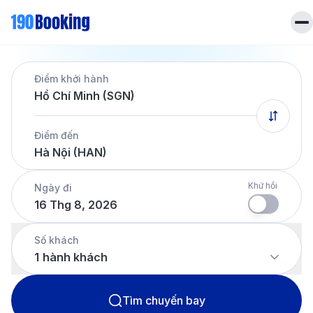
Trang chủ
Điểm khởi hành
Vé máy bay
Hồ Chí Minh (SGN)
Tin tức
Khách sạn
Điểm đến
Dịch vụ
Hà Nội (HAN)
Tin tức
Liên hệ
Hotline
028 7303 6167
Khứ hồi
Ngày đi
16 Thg 8, 2026
Tiếng Việt
Số khách
1
hành khách
Tìm chuyến bay