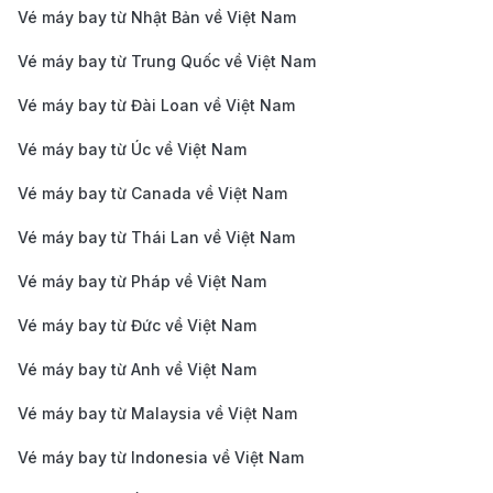
Air
Vé máy bay từ Nhật Bản về Việt Nam
Giá vé máy bay
Vé máy bay từ Trung Quốc về Việt Nam
Singapore TP. Hồ
2.688.000 VND
2.040.000 V
Vé máy bay từ Đài Loan về Việt Nam
Chí Minh Scoot
Giá vé máy bay
Vé máy bay từ Úc về Việt Nam
Singapore TP. Hồ
4.248.000 VND
3.408.000 V
Vé máy bay từ Canada về Việt Nam
Chí Minh
Singapore Airlines
Vé máy bay từ Thái Lan về Việt Nam
Hướng dẫn cách di chuyển từ trung
Vé máy bay từ Pháp về Việt Nam
tâm đi sân bay Singapore và từ sân
Vé máy bay từ Đức về Việt Nam
bay Tp. Hồ Chí Minh đi trung tâm
thành phố
Vé máy bay từ Anh về Việt Nam
Vé máy bay từ Malaysia về Việt Nam
Hướng dẫn cách di chuyển từ trung tâm
Singapore đi sân bay Changi
Vé máy bay từ Indonesia về Việt Nam