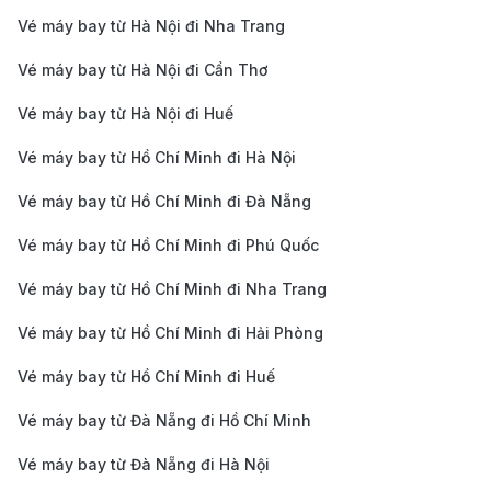
Vé máy bay từ Hà Nội đi Nha Trang
Vé máy bay từ Hà Nội đi Cần Thơ
Vé máy bay từ Hà Nội đi Huế
Vé máy bay từ Hồ Chí Minh đi Hà Nội
Vé máy bay từ Hồ Chí Minh đi Đà Nẵng
Vé máy bay từ Hồ Chí Minh đi Phú Quốc
Vé máy bay từ Hồ Chí Minh đi Nha Trang
Vé máy bay từ Hồ Chí Minh đi Hải Phòng
Đặt xe công nghệ đến trung tâm Sài Gòn giúp tiết kiệm
thời gian và chi phí (Ảnh: Internet)
Vé máy bay từ Hồ Chí Minh đi Huế
Hướng dẫn cách di chuyển từ sân bay Tân
Sơn Nhất (TP. Hồ Chí Minh) đi trung tâm
Vé máy bay từ Đà Nẵng đi Hồ Chí Minh
thành phố
Vé máy bay từ Đà Nẵng đi Hà Nội