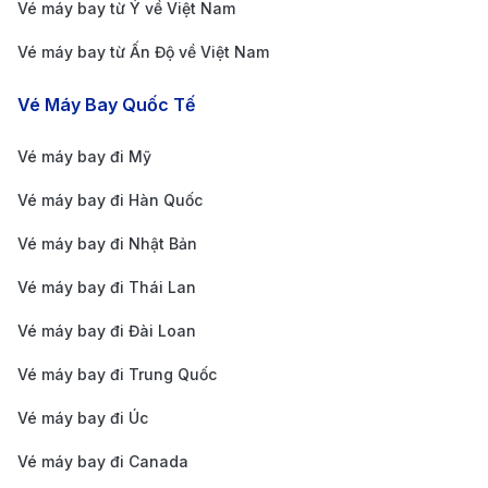
Sân bay quốc tế Changi (SIN) nằm cách trung tâm
Vé máy bay từ Ý về Việt Nam
thành phố Singapore khoảng 20 km, là một trong
Vé máy bay từ Ấn Độ về Việt Nam
những sân bay hiện đại và tiện nghi bậc nhất thế giới.
Vé Máy Bay Quốc Tế
Du khách có thể lựa chọn nhiều phương tiện di
chuyển thuận tiện:
Vé máy bay đi Mỹ
MRT (tàu điện ngầm)
: Đây là phương tiện nhanh
Vé máy bay đi Hàn Quốc
chóng và tiết kiệm. Bạn có thể đi tuyến East West
Vé máy bay đi Nhật Bản
Line từ trung tâm (City Hall, Raffles Place…) đến ga
Changi Airport. Thời gian di chuyển khoảng 30–40
Vé máy bay đi Thái Lan
phút, giá vé khoảng 2–3 SGD/lượt.
Vé máy bay đi Đài Loan
Xe buýt công cộng
: Các tuyến buýt số 24, 27, 34,
Vé máy bay đi Trung Quốc
36, 53, 110 và 858 kết nối trực tiếp trung tâm thành
Vé máy bay đi Úc
phố đến Changi. Thời gian di chuyển khoảng 60–
90 phút, giá vé chỉ từ 2 SGD.
Vé máy bay đi Canada