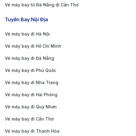
Sân bay quốc tế Tân Sơn Nhất (SGN) nằm tại quận
Vé máy bay từ Đà Nẵng đi Cần Thơ
Tân Bình, cách trung tâm TP. Hồ Chí Minh (quận 1)
Tuyến Bay Nội Địa
khoảng 8 km. Đây là sân bay nhộn nhịp nhất Việt
Nam, du khách có nhiều phương tiện để lựa chọn:
Vé máy bay đi Hà Nội
Taxi và xe công nghệ
: Các hãng taxi uy tín như
Vé máy bay đi Hồ Chí Minh
Mai Linh, Vinasun hoặc ứng dụng Grab, Be luôn có
Vé máy bay đi Đà Nẵng
sẵn tại nhà ga. Giá cước trung bình 120.000 –
Vé máy bay đi Phú Quốc
160.000 VNĐ, thời gian di chuyển khoảng 20–30
phút tùy tình trạng giao thông.
Vé máy bay đi Nha Trang
Xe buýt công cộng
: Một số tuyến buýt kết nối trực
Vé máy bay đi Hải Phòng
tiếp sân bay với trung tâm, nổi bật là tuyến số 109
Vé máy bay đi Quy Nhơn
(Bến Thành – sân bay), giá vé 20.000 VNĐ/lượt, và
Vé máy bay đi Cần Thơ
tuyến 152 (Chợ Bến Thành – sân bay), giá vé
10.000 VNĐ/lượt.
Vé máy bay đi Thanh Hóa