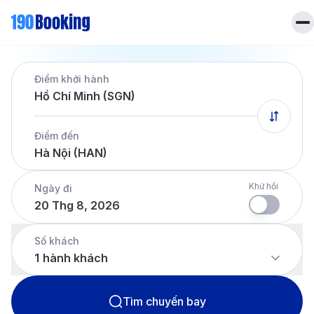
Trang chủ
Điểm khởi hành
Vé máy bay
Hồ Chí Minh (SGN)
Tin tức
Khách sạn
Điểm đến
Dịch vụ
Hà Nội (HAN)
Tin tức
Liên hệ
Hotline
028 7303 6167
Khứ hồi
Ngày đi
20 Thg 8, 2026
Tiếng Việt
Số khách
1
hành khách
Tìm chuyến bay