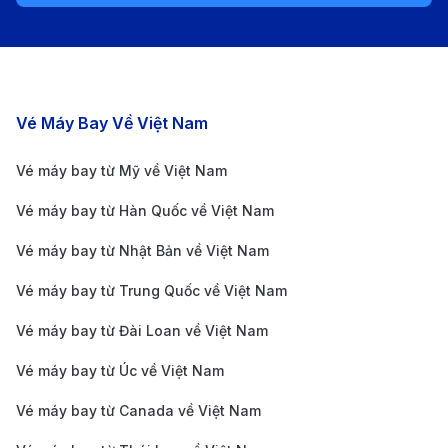
Nam.
Bangkok Airways:
Tuy không khai thác chuyến
bay thẳng từ Siem Reap đến TP. Hồ Chí Minh,
hãng vẫn cung cấp hành trình nối chuyến qua
Các chặng bay nổi bật
Vé Máy Bay Về Việt Nam
Bangkok. Đây là lựa chọn phù hợp cho hành
Vé máy bay từ Mỹ về Việt Nam
khách muốn kết hợp du lịch tại Thái Lan trước khi
Vé máy bay từ Hàn Quốc về Việt Nam
sang Việt Nam.
Thai AirAsia:
Hãng hàng không giá rẻ của Thái
Vé máy bay từ Nhật Bản về Việt Nam
Lan cũng khai thác tuyến bay Siem Reap –
Vé máy bay từ Trung Quốc về Việt Nam
Bangkok – TP. Hồ Chí Minh. Dù không phải đường
Vé máy bay từ Đài Loan về Việt Nam
bay thẳng, nhưng đây là lựa chọn phổ biến nhờ giá
Vé máy bay từ Úc về Việt Nam
vé rẻ và lịch trình linh hoạt.
Cập nhật giá vé máy bay từ Siem
Vé máy bay từ Canada về Việt Nam
Reap đi TP. Hồ Chí Minh