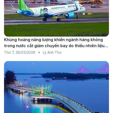
thiện và ấm áp của con người nơi đây. Hãy để thành
phố này chạm vào trái tim bạn.
Thông tin các hãng hàng không
khai thác chuyến bay từ Siem Reap
đi TP. Hồ Chí Minh
Khủng hoảng năng lượng khiến ngành hàng không
trong nước cắt giảm chuyến bay do thiếu nhiên liệu
diện rộng
Thứ 7
,
28/03/2026
Lý Anh Thư