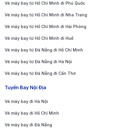
Minh
(Phổ thông đặc
Vé máy bay từ Hồ Chí Minh đi Phú Quốc
(SGN)
biệt)
Vé máy bay từ Hồ Chí Minh đi Nha Trang
Bảng giá vé máy bay từ Siem Reap đi TP.
Vé máy bay từ Hồ Chí Minh đi Hải Phòng
Hồ Chí Minh của hãng hàng không
Bangkok Airways cập nhật mới nhất
Vé máy bay từ Hồ Chí Minh đi Huế
Vé máy bay từ Đà Nẵng đi Hồ Chí Minh
Chặng Bay
Hạng Vé
Thời Gian Ba
Vé máy bay từ Đà Nẵng đi Hà Nội
Siem Reap (SAI)
Economy
4h - 6h
Vé máy bay từ Đà Nẵng đi Cần Thơ
→ TP. Hồ Chí
(Phổ thông)
Minh
Tuyến Bay Nội Địa
(SGN)
Vé máy bay đi Hà Nội
Siem Reap (SAI)
Premium
4h - 6h
Vé máy bay đi Hồ Chí Minh
→ TP. Hồ Chí
Economy
Vé máy bay đi Đà Nẵng
Minh
(Blue Ribbon