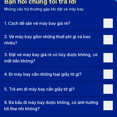
Bạn hỏi chúng tôi trả lời
Vé máy bay từ Siem Reap đi TP. Hồ Chí Minh - Ngắm
trọn cảnh hoàng hôn của Sài Gòn từ trên cao (Nguồn:
Những câu hỏi thường gặp khi đặt vé máy bay
Internet)
Khi ánh nắng đầu ngày chạm nhẹ lên những tòa nhà
1
.
Cách để săn vé máy bay giá rẻ?
chọc trời tại TP. Hồ Chí Minh, cả thành phố như bừng
2
.
Vé máy bay gồm những thuế phí gì và bao
tỉnh dậy từ giấc mơ. Những con đường nhộn nhịp,
nhiêu?
ngập tràn sắc màu và âm thanh của cuộc sống, tạo
3
.
Đặt vé máy bay giá rẻ có hủy được không, có
nên một bức tranh đầy sức sống. Từ đỉnh Bitexco,
mất tiền không?
bạn sẽ được chiêm ngưỡng toàn cảnh thành phố rực
rỡ dưới ánh hoàng hôn, khi ánh đèn lung linh phản
4
.
Đi máy bay cần những loại giấy tờ gì?
chiếu trên dòng sông Sài Gòn, như một bức tranh sơn
dầu tuyệt đẹp.
5
.
Trẻ em đi máy bay cần giấy tờ gì?
TP. Hồ Chí Minh không chỉ là một đô thị, mà còn là
6
.
Bà bầu đi máy bay được không, có ảnh hưởng
một cuốn sách lịch sử sống động. Dinh Độc Lập với
tới thai nhi không?
kiến trúc hoành tráng, nơi ghi dấu những bước ngoặt