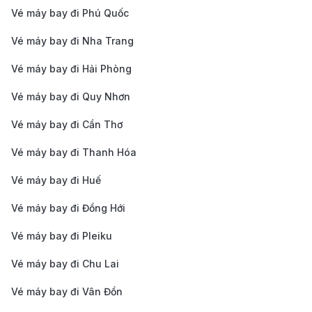
(SGN)
Class)
Vé máy bay đi Phú Quốc
Siem Reap (SAI)
Business
4h - 6h
Vé máy bay đi Nha Trang
→ TP. Hồ Chí
(Blue Ribbon
Vé máy bay đi Hải Phòng
Minh
Club)
Vé máy bay đi Quy Nhơn
(SGN)
Vé máy bay đi Cần Thơ
Lưu ý:
Giá
vé máy bay từ Siem Reap đi TP. Hồ Chí
Vé máy bay đi Thanh Hóa
Minh
có thể thay đổi tùy từng thời điểm đặt vé, chính
sách của hãng hàng không và hạng ghế bạn lựa chọn.
Vé máy bay đi Huế
Mức giá cũng biến động theo mùa du lịch và tình
Vé máy bay đi Đồng Hới
trạng chỗ trống trên chuyến bay. Để được hỗ trợ
Vé máy bay đi Pleiku
nhanh nhất và nhận thông tin chi tiết, chính xác về
Vé máy bay đi Chu Lai
hành trình này, vui lòng liên hệ tổng đài 190 Booking
đội ngũ tư vấn viên của chúng tôi luôn sẵn sàng hỗ
Vé máy bay đi Vân Đồn