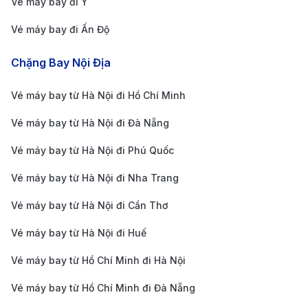
Vé máy bay đi Ý
Minh
Vé máy bay đi Ấn Độ
(SGN)
Bảng giá vé máy bay từ Siem Reap đi TP.
Chặng Bay Nội Địa
Hồ Chí Minh của hãng hàng không Air
Vé máy bay từ Hà Nội đi Hồ Chí Minh
Cambodia cập nhật mới nhất
Vé máy bay từ Hà Nội đi Đà Nẵng
Chặng Bay
Hạng Vé
Thời Gian Ba
Vé máy bay từ Hà Nội đi Phú Quốc
Siem Reap (SAI)
Economy
1h 20m - 1h 
Vé máy bay từ Hà Nội đi Nha Trang
→ TP. Hồ Chí
(Phổ thông)
Vé máy bay từ Hà Nội đi Cần Thơ
Minh
Vé máy bay từ Hà Nội đi Huế
(SGN)
Vé máy bay từ Hồ Chí Minh đi Hà Nội
Siem Reap (SAI)
Premium
1h 20m - 1h 
→ TP. Hồ Chí
Economy
Vé máy bay từ Hồ Chí Minh đi Đà Nẵng