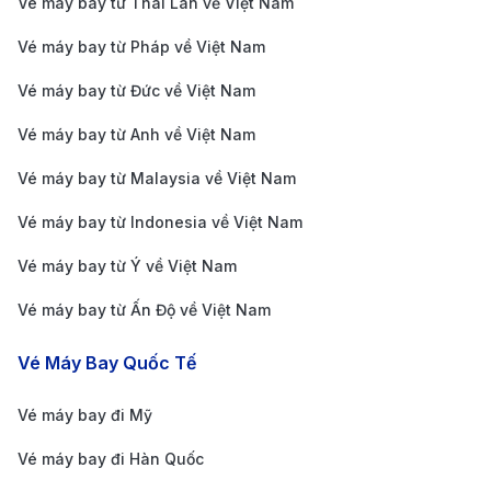
Vé máy bay từ Thái Lan về Việt Nam
Đường bay từ Siem Reap đến TP. Hồ Chí Minh hiện
Vé máy bay từ Pháp về Việt Nam
được nhiều hãng hàng không khai thác với tần suất
Vé máy bay từ Đức về Việt Nam
ổn định, phục vụ nhu cầu di chuyển của cả khách du
Vé máy bay từ Anh về Việt Nam
lịch và công tác. Giá
vé máy bay
có thể dao động tùy
Vé máy bay từ Malaysia về Việt Nam
vào thời điểm đặt vé, hạng ghế, cũng như chính sách
khuyến mãi của từng hãng. Việc theo dõi thường
Vé máy bay từ Indonesia về Việt Nam
xuyên giúp bạn dễ dàng lựa chọn được chuyến bay
Vé máy bay từ Ý về Việt Nam
phù hợp với chi phí hợp lý nhất.
Vé máy bay từ Ấn Độ về Việt Nam
Giá vé máy bay từ Siem Reap đi TP. Hồ Chí Minh
một chiều từ:
3.500.000 - 22.000.000 VND
Vé Máy Bay Quốc Tế
Giá vé máy bay từ Siem Reap đi TP. Hồ Chí Minh
Vé máy bay đi Mỹ
khứ hồi từ:
5.500.000 - 42.000.000 VND
Bảng giá vé máy bay từ Siem Reap đi TP.
Vé máy bay đi Hàn Quốc
Hồ Chí Minh của hãng hàng không Vietnam