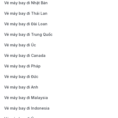
Vé máy bay đi Nhật Bản
Airlines cập nhật mới nhất
Vé máy bay đi Thái Lan
Chặng Bay
Hạng Vé
Thời Gian Ba
Vé máy bay đi Đài Loan
Siem Reap (SAI)
Economy
1h 20m - 1h 
Vé máy bay đi Trung Quốc
→ TP. Hồ Chí
(Phổ thông)
Vé máy bay đi Úc
Minh
Vé máy bay đi Canada
(SGN)
Vé máy bay đi Pháp
Siem Reap (SAI)
Premium
1h 20m - 1h 
Vé máy bay đi Đức
→ TP. Hồ Chí
Economy
Minh
(Phổ thông đặc
Vé máy bay đi Anh
(SGN)
biệt)
Vé máy bay đi Malaysia
Siem Reap (SAI)
Business
1h 20m - 1h 
Vé máy bay đi Indonesia
→ TP. Hồ Chí
(Thương gia)