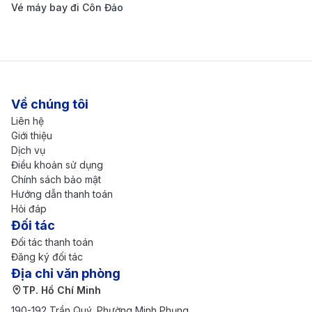
trợ và đồng hành cùng bạn trên mọi chặng bay.
Vé máy bay đi Côn Đảo
Hướng dẫn di chuyển từ trung tâm
thành phố ra sân bay Siem Reap
Về chúng tôi
Liên hệ
Giới thiệu
Dịch vụ
Điều khoản sử dụng
Chính sách bảo mật
Hướng dẫn thanh toán
Hỏi đáp
Đối tác
Đối tác thanh toán
Đăng ký đối tác
Địa chỉ văn phòng
TP. Hồ Chí Minh
190-192 Trần Quý, Phường Minh Phụng