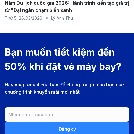
Năm Du lịch quốc gia 2026: Hành trình kiến tạo giá trị
Hainan Airlines
Một số chuyến rải
~7 giờ đến 15
từ "Đại ngàn chạm biển xanh"
(hoặc các hãng
trong tuần
tùy hành trình
Thứ 5
,
26/03/2026
Lý Anh Thư
khác nối chuyến)
Bạn muốn tiết kiệm đến
50% khi đặt vé máy bay?
Hãy nhập email của bạn để chúng tôi gửi cho bạn các
chương trình khuyến mãi mới nhất!
Đăng ký