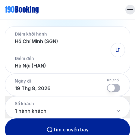
Trang chủ
Điểm khởi hành
Vé máy bay
Hồ Chí Minh (SGN)
Tin tức
Khách sạn
Điểm đến
Dịch vụ
Hà Nội (HAN)
Tin tức
Liên hệ
Hotline
028 7303 6167
Khứ hồi
Ngày đi
19 Thg 8, 2026
Tiếng Việt
Số khách
1
hành khách
Tìm chuyến bay