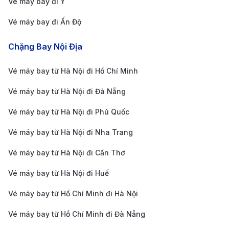
Vé máy bay đi Ý
Quyến khá dễ bắt, với chi phí từ 90 – 120 RMB từ
trung tâm đến sân bay. Các ứng dụng phổ biến
Vé máy bay đi Ấn Độ
như Didi Chuxing cũng hỗ trợ gọi xe với giá linh
Chặng Bay Nội Địa
hoạt.
Xe buýt sân bay (Airport Express Bus): Có nhiều
Vé máy bay từ Hà Nội đi Hồ Chí Minh
tuyến xe buýt phục vụ từ các quận lớn như Futian,
Vé máy bay từ Hà Nội đi Đà Nẵng
Nanshan và Luohu đến sân bay, thời gian di
Vé máy bay từ Hà Nội đi Phú Quốc
chuyển khoảng 60–80 phút, giá vé từ 20 – 30
Vé máy bay từ Hà Nội đi Nha Trang
RMB.
Xe đưa đón khách sạn: Một số khách sạn 4-5 sao
Vé máy bay từ Hà Nội đi Cần Thơ
tại trung tâm có dịch vụ xe đưa đón miễn phí hoặc
Vé máy bay từ Hà Nội đi Huế
tính phí nhẹ nhàng theo yêu cầu.
Vé máy bay từ Hồ Chí Minh đi Hà Nội
Hướng dẫn cách di chuyển từ sân bay Hà
Nội đến trung tâm thành phố
Vé máy bay từ Hồ Chí Minh đi Đà Nẵng