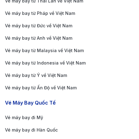
Vé máy bay từ Thái Lan về Việt Nam
Vé Thâm Quyến →
Vé máy bay từ Pháp về Việt Nam
Hà Nội (China
6.000.000 VNĐ
2.800.000 V
Vé máy bay từ Đức về Việt Nam
Southern Airlines
bay thẳng)
Vé máy bay từ Anh về Việt Nam
Vé Thâm Quyến →
Vé máy bay từ Malaysia về Việt Nam
Hà Nội (China
6.400.000 VNĐ
3.000.000 V
Eastern Airlines
Vé máy bay từ Indonesia về Việt Nam
nối chuyến)
Vé máy bay từ Ý về Việt Nam
Vé với hãng khác
(nối chuyến dài
7.200.000 VNĐ
3.500.000 V
Vé máy bay từ Ấn Độ về Việt Nam
hơn)
Vé Máy Bay Quốc Tế
Hướng dẫn cách di chuyển từ trung
tâm đi sân bay Thâm Quyến và từ
Vé máy bay đi Mỹ
sân bay Hà Nội đi trung tâm thành
Vé máy bay đi Hàn Quốc
phố