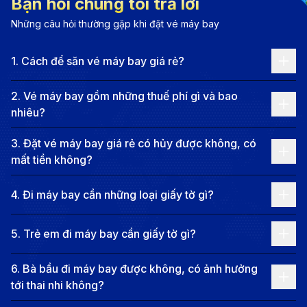
Bạn hỏi chúng tôi trả lời
đại.
Những câu hỏi thường gặp khi đặt vé máy bay
Không thể không nhắc đến ẩm thực Hà Nội – một
trong những yếu tố tạo nên bản sắc riêng. Từ phở,
1
.
Cách để săn vé máy bay giá rẻ?
bún chả, bánh cuốn đến cà phê trứng, mỗi món ăn
đều chứa đựng tinh hoa ẩm thực Bắc Bộ. Bên cạnh
2
.
Vé máy bay gồm những thuế phí gì và bao
nhiêu?
đó, Hà Nội còn là điểm đến lý tưởng để khám phá các
lễ hội truyền thống, nghệ thuật dân gian và nét sống
3
.
Đặt vé máy bay giá rẻ có hủy được không, có
sinh hoạt đặc trưng của người Tràng An xưa.
mất tiền không?
4
.
Đi máy bay cần những loại giấy tờ gì?
5
.
Trẻ em đi máy bay cần giấy tờ gì?
6
.
Bà bầu đi máy bay được không, có ảnh hưởng
tới thai nhi không?