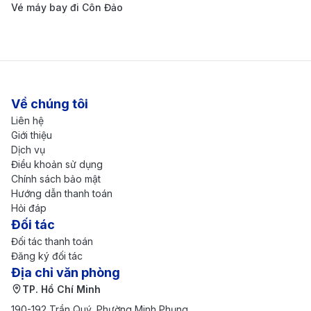
Vé máy bay đi Côn Đảo
Về chúng tôi
Liên hệ
Giới thiệu
Dịch vụ
Điều khoản sử dụng
Chính sách bảo mật
Hướng dẫn thanh toán
Hỏi đáp
Tiết kiệm chi phí và di chuyển tiện lợi với Grab và
Đối tác
Be. (Ảnh: Internet)
Đối tác thanh toán
Cách săn vé máy bay từ Thâm
Đăng ký đối tác
Quyến đi Hà Nội
Địa chỉ văn phòng
TP. Hồ Chí Minh
Để săn được vé máy bay giá rẻ từ Thâm Quyến đi Hà
190-192 Trần Quý, Phường Minh Phụng