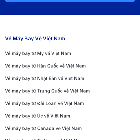
Shenzhen Airlines mang đến chuyến bay thẳng từ
Thâm Quyến đến Hà Nội. (Ảnh: Internet)
Các chặng bay nổi bật
Vé Máy Bay Về Việt Nam
Giá vé máy bay từ Thâm Quyến đi
Hà Nội mới cập nhật
Vé máy bay từ Mỹ về Việt Nam
Giá vé máy bay Thâm Quyến đi Hà Nội khứ hồi từ
Vé máy bay từ Hàn Quốc về Việt Nam
5.400.000 – 7.200.000 VNĐ
Vé máy bay từ Nhật Bản về Việt Nam
Giá vé máy bay Thâm Quyến đi Hà Nội một chiều từ
Vé máy bay từ Trung Quốc về Việt Nam
2.600.000 – 3.500.000 VNĐ
Vé máy bay từ Đài Loan về Việt Nam
Chặng bay Thâm
Giá vé khứ hồi
Giá vé một c
Quyến – Hà Nội
(VNĐ)
(VNĐ)
Vé máy bay từ Úc về Việt Nam
Vé Thâm Quyến →
Vé máy bay từ Canada về Việt Nam
Hà Nội (direct với
5.600.000 VNĐ
2.700.000 V
Shenzhen Airlines)