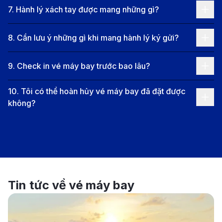
7
.
Hành lý xách tay được mang những gì?
8
.
Cần lưu ý những gì khi mang hành lý ký gửi?
Săn vé máy bay từ Thâm Quyến đến Hà Nội dễ dàng
với 190 Booking.
9
.
Check in vé máy bay trước bao lâu?
Các hãng hàng không khai thác
chuyến bay từ
Thâm Quyến đi Hà
10
.
Tôi có thể hoàn hủy vé máy bay đã đặt được
không?
Nội
Hành trình từ Thâm Quyến (SZX) đến Hà Nội (HAN)
hiện tại đã có chuyến bay thẳng do các hãng hàng
không như Shenzhen, China Southern, Air China, và
XiamenAir khai thác với tần suất mỗi ngày. Đây là một
Tin tức về vé máy bay
trong những tuyến bay phổ biến nhất giữa Trung
Quốc và Việt Nam. Thời gian bay thẳng trung bình từ