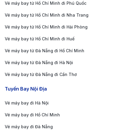
Vé máy bay từ Hồ Chí Minh đi Phú Quốc
Sân bay quốc tế Nội Bài (HAN) cách trung tâm Hà
Nội khoảng 27 km. Dưới đây là các phương tiện phổ
Vé máy bay từ Hồ Chí Minh đi Nha Trang
biến để di chuyển từ sân bay về thành phố:
Vé máy bay từ Hồ Chí Minh đi Hải Phòng
Taxi và xe công nghệ: Các hãng như Mai Linh, G7,
Vé máy bay từ Hồ Chí Minh đi Huế
Grab đều hoạt động 24/7 tại sân bay. Giá cước dao
Vé máy bay từ Đà Nẵng đi Hồ Chí Minh
động từ 250.000 – 400.000 đồng tùy địa điểm và
thời điểm trong ngày. Đây là phương án thuận tiện
Vé máy bay từ Đà Nẵng đi Hà Nội
và nhanh chóng.
Vé máy bay từ Đà Nẵng đi Cần Thơ
Xe buýt tuyến 86 (Airport Express): Xe buýt chất
Tuyến Bay Nội Địa
lượng cao nối sân bay với ga Hà Nội, qua Nhà hát
lớn và nhiều điểm trung tâm. Giá vé chỉ 45.000
Vé máy bay đi Hà Nội
đồng, thời gian di chuyển khoảng 50–60 phút. Xe
Vé máy bay đi Hồ Chí Minh
hoạt động từ sáng đến tối, với tần suất 20–30
Vé máy bay đi Đà Nẵng
phút/chuyến.