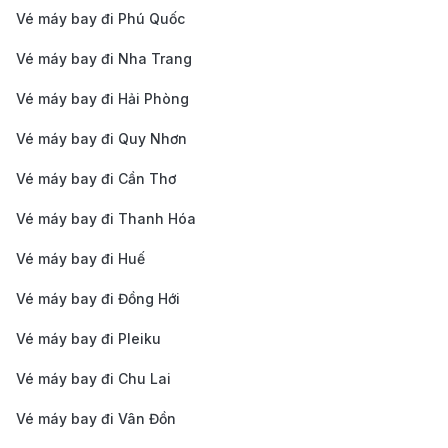
Xe limousine tuyến cố định: Dịch vụ xe trung
Vé máy bay đi Phú Quốc
chuyển cao cấp như Hoàng Hà, InterBusLines
Vé máy bay đi Nha Trang
phục vụ tuyến Nội Bài – Hà Nội với giá 100.000 –
Vé máy bay đi Hải Phòng
150.000 đồng/người, phù hợp với du khách muốn
Vé máy bay đi Quy Nhơn
thoải mái và có hành lý cồng kềnh.
Xe buýt công cộng: Tuyến 07, 17, 90 hoặc 109
Vé máy bay đi Cần Thơ
cũng kết nối sân bay với các khu vực nội đô với giá
Vé máy bay đi Thanh Hóa
vé chỉ từ 8.000 – 10.000 đồng, thích hợp cho người
Vé máy bay đi Huế
dân địa phương hoặc du khách có thời gian và
Vé máy bay đi Đồng Hới
quen thuộc với hệ thống giao thông công cộng.
Vé máy bay đi Pleiku
Vé máy bay đi Chu Lai
Vé máy bay đi Vân Đồn