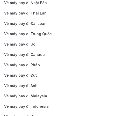
Vé máy bay đi Nhật Bản
Hướng dẫn cách di chuyển từ trung tâm
Vé máy bay đi Thái Lan
Thâm Quyến đi sân bay
Vé máy bay đi Đài Loan
Sân bay quốc tế Bảo An Thâm Quyến (Shenzhen
Vé máy bay đi Trung Quốc
Bao'an International Airport – SZX) cách trung tâm
thành phố khoảng 32 km về phía tây bắc. Có nhiều
Vé máy bay đi Úc
phương tiện thuận tiện để di chuyển:
Vé máy bay đi Canada
Tàu điện ngầm (Metro): Tuyến Metro Line 11 là lựa
Vé máy bay đi Pháp
chọn nhanh và phổ biến nhất. Bạn có thể bắt tàu
Vé máy bay đi Đức
từ các trạm lớn như Futian, Chegongmiao hoặc
Houhai để đến trực tiếp sân bay chỉ trong khoảng
Vé máy bay đi Anh
30–40 phút. Giá vé dao động từ 2 – 10 RMB tùy
Vé máy bay đi Malaysia
quãng đường.
Vé máy bay đi Indonesia
Taxi hoặc dịch vụ gọi xe công nghệ: Taxi tại Thâm