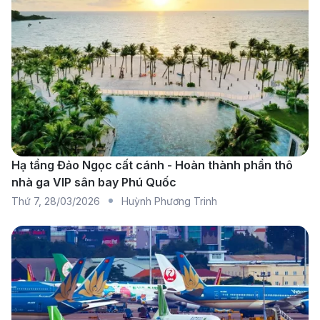
Hạ tầng Đảo Ngọc cất cánh - Hoàn thành phần thô
nhà ga VIP sân bay Phú Quốc
Thứ 7
,
28/03/2026
Huỳnh Phương Trinh
Bến Thượng Hải rực rỡ ánh đèn lúc hoàng hôn. (Ảnh:
Internet)
Các hãng hàng không khai thác tuyến bay