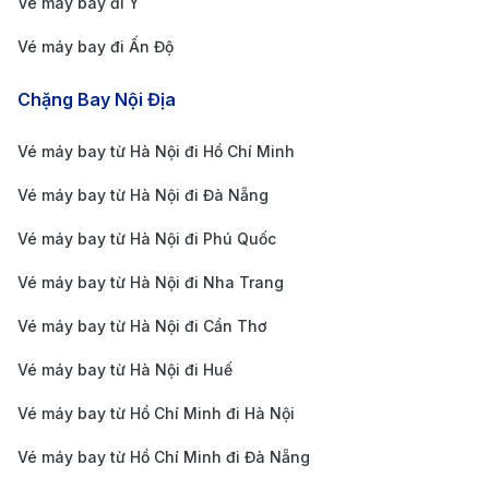
Vé máy bay đi Ý
Phương thức này sẽ mang đến sự thuận tiện nhưng
Vé máy bay đi Ấn Độ
chi phí sẽ cao hơn so với taxi thông thường.
Sân bay quốc tế Đà Nẵng (DAD)
Chặng Bay Nội Địa
Sân bay quốc tế Đà Nẵng (DAD) là một trong những
Vé máy bay từ Hà Nội đi Hồ Chí Minh
sân bay lớn và quan trọng của Việt Nam, nằm tại
Vé máy bay từ Hà Nội đi Đà Nẵng
thành phố Đà Nẵng, miền Trung. Sân bay phục vụ cả
Vé máy bay từ Hà Nội đi Phú Quốc
chuyến bay quốc nội và quốc tế, kết nối Đà Nẵng với
các điểm đến nổi bật như Hàn Quốc, Nhật Bản, Trung
Vé máy bay từ Hà Nội đi Nha Trang
Quốc và các quốc gia Đông Nam Á. Với hai khu vực
Vé máy bay từ Hà Nội đi Cần Thơ
chính là nhà ga quốc nội và quốc tế, sân bay Đà Nẵng
Vé máy bay từ Hà Nội đi Huế
được trang bị các tiện nghi hiện đại như wifi miễn phí,
Vé máy bay từ Hồ Chí Minh đi Hà Nội
quầy đổi tiền, nhà hàng, và cửa hàng miễn thuế. Nằm
gần trung tâm thành phố và các địa điểm du lịch nổi
Vé máy bay từ Hồ Chí Minh đi Đà Nẵng
tiếng như Bà Nà Hills và Hội An, sân bay là cửa ngõ