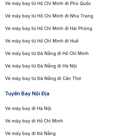
Vé máy bay từ Hồ Chí Minh đi Phú Quốc
quan trọng của miền Trung Việt Nam, tạo điều kiện
Vé máy bay từ Hồ Chí Minh đi Nha Trang
thuận lợi cho du khách.
Vé máy bay từ Hồ Chí Minh đi Hải Phòng
Cách di chuyển từ sân bay quốc tế Đà Nẵng đến
trung tâm thành phố
Vé máy bay từ Hồ Chí Minh đi Huế
Từ sân bay quốc tế Đà Nẵng (DAD) đến trung tâm
Vé máy bay từ Đà Nẵng đi Hồ Chí Minh
thành phố, du khách có thể lựa chọn một số phương
Vé máy bay từ Đà Nẵng đi Hà Nội
tiện di chuyển phổ biến như sau:
Vé máy bay từ Đà Nẵng đi Cần Thơ
Taxi
: Đây là phương tiện nhanh chóng và thuận
tiện nhất, với mức giá khoảng 100,000-150,000
Tuyến Bay Nội Địa
VND tùy vào lộ trình di chuyển cụ thể trong trung
Vé máy bay đi Hà Nội
tâm thành phố. Taxi có sẵn ngay tại cổng sân bay
và hành trình mất khoảng 10-15 phút.
Vé máy bay đi Hồ Chí Minh
Dịch vụ xe công nghệ (Grab/Be):
Dịch vụ xe công
Vé máy bay đi Đà Nẵng
nghệ như Grab hoặc Be cũng là một lựa chọn phổ