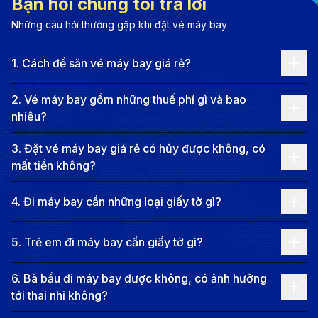
Bạn hỏi chúng tôi trả lời
đặc biệt là bãi biển Mỹ Khê, được đánh giá là một
Những câu hỏi thường gặp khi đặt vé máy bay
trong những bãi biển đẹp nhất thế giới. Đà Nẵng còn
1
.
Cách để săn vé máy bay giá rẻ?
thu hút du khách với các công trình kiến trúc độc đáo
như cầu Rồng, cầu Tình Yêu, và những di tích lịch sử
2
.
Vé máy bay gồm những thuế phí gì và bao
quan trọng như Ngũ Hành Sơn, bảo tàng Chăm.
nhiêu?
Thành phố này cũng là cửa ngõ để du khách khám
3
.
Đặt vé máy bay giá rẻ có hủy được không, có
phá các điểm đến nổi tiếng như Hội An, Huế và Ba Na
mất tiền không?
Hills. Với sự phát triển nhanh chóng về cơ sở hạ tầng,
Đà Nẵng đang trở thành một điểm du lịch lý tưởng
4
.
Đi máy bay cần những loại giấy tờ gì?
cho mọi du khách.
5
.
Trẻ em đi máy bay cần giấy tờ gì?
Thông tin chặng bay từ Thượng Hải
đi Đà Nẵng
6
.
Bà bầu đi máy bay được không, có ảnh hưởng
tới thai nhi không?
Các chặng bay phổ biến từ Thượng Hải đi