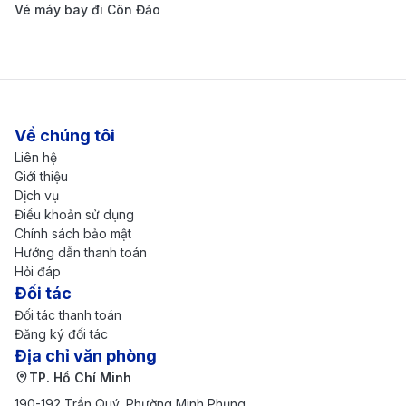
Vé máy bay đi Côn Đảo
tiện di chuyển. Du khách chỉ cần đặt trước với
khách sạn, xe sẽ đón tận nơi, giúp tiết kiệm thời
gian và công sức.
Về chúng tôi
Liên hệ
Giới thiệu
Dịch vụ
Điều khoản sử dụng
Chính sách bảo mật
Hướng dẫn thanh toán
Hỏi đáp
Đối tác
Đối tác thanh toán
Đăng ký đối tác
Địa chỉ văn phòng
TP. Hồ Chí Minh
190-192 Trần Quý, Phường Minh Phụng