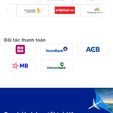
Đối tác thanh toán
Đặt vé máy bay từ Thượng Hải đi Đà Nẵng giá rẻ dễ
dàng trên 190 Booking.
Giới thiệu về Đà Nẵng
Đà Nẵng là một trong những thành phố du lịch nổi bật
nhất của Việt Nam, nằm ở khu vực miền Trung, với sự
kết hợp hài hòa giữa cảnh quan thiên nhiên tuyệt đẹp
và sự phát triển hiện đại. Nơi đây nổi tiếng với những
bãi biển dài, cát trắng mịn và nước biển trong xanh,