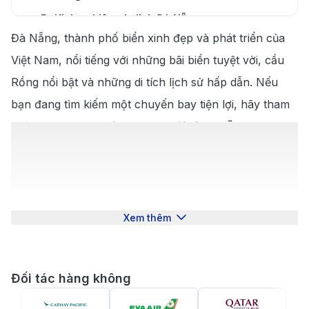
5
.
Kinh nghiệm du lịch Đà Nẵng
Đà Nẵng, thành phố biển xinh đẹp và phát triển của
5.1
.
Những địa điểm nổi bật
Việt Nam, nổi tiếng với những bãi biển tuyệt vời, cầu
5.2
.
Khám phá ẩm thực Đà Nẵng
Rồng nổi bật và những di tích lịch sử hấp dẫn. Nếu
bạn đang tìm kiếm một chuyến bay tiện lợi, hãy tham
khảo
vé máy bay từ Thượng Hải đi Đà Nẵng
tại
190
Booking
. Chúng tôi mang đến cho bạn những lựa
chọn chuyến bay đa dạng, giúp bạn dễ dàng lên kế
hoạch cho kỳ nghỉ hay công tác. Đặt vé nhanh
chóng, dễ dàng và tiết kiệm ngay trên website của
Xem thêm
chúng tôi!
Đối tác hàng không