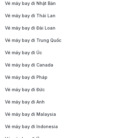
Vé máy bay đi Nhật Bản
để di chuyển trực tiếp đến sân bay. Thời gian di
chuyển khoảng 40-60 phút, tùy vào tình trạng
Vé máy bay đi Thái Lan
giao thông, và chi phí sẽ dao động từ 150-200 CNY
Vé máy bay đi Đài Loan
(khoảng 525.000-700.000 VND).
Vé máy bay đi Trung Quốc
Xe buýt sân bay:
Các tuyến xe buýt sân bay
Vé máy bay đi Úc
Express (Airport Shuttle Bus) có mặt tại nhiều điểm
trong thành phố, bao gồm khu vực quanh các ga
Vé máy bay đi Canada
tàu chính như Shanghai Railway Station và
Vé máy bay đi Pháp
Longyang Road. Thời gian di chuyển khoảng 1-1.5
Vé máy bay đi Đức
giờ, với chi phí khoảng 20-30 CNY (khoảng
Vé máy bay đi Anh
70.000-105.000 VND).
Dịch vụ xe riêng hoặc Grab:
Nếu bạn muốn sự
Vé máy bay đi Malaysia
tiện nghi và thoải mái hơn, bạn có thể đặt xe riêng
Vé máy bay đi Indonesia
qua các dịch vụ như Grab hoặc xe khách sạn.