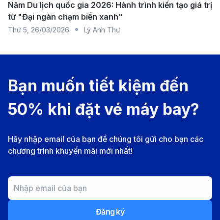
Năm Du lịch quốc gia 2026: Hành trình kiến tạo giá trị
từ "Đại ngàn chạm biển xanh"
Thứ 5
,
26/03/2026
Lý Anh Thư
Bạn muốn tiết kiệm đến
50% khi đặt vé máy bay?
Hãy nhập email của bạn để chúng tôi gửi cho bạn các
China Southern Airlines - Linh hoạt với các chuyến
chương trình khuyến mãi mới nhất!
bay nối qua Quảng Châu đến Đà Nẵng. (Ảnh: Internet)
Thông tin sân bay Thượng Hải và
sân bay Đà Nẵng
Sân bay quốc tế Phố Đông (PVG)
Đăng ký