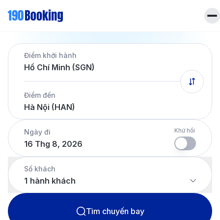
Trang chủ
Điểm khởi hành
Vé máy bay
Hồ Chí Minh (SGN)
Tin tức
Khách sạn
Điểm đến
Dịch vụ
Hà Nội (HAN)
Tin tức
Liên hệ
Hotline
028 7303 6167
Khứ hồi
Ngày đi
16 Thg 8, 2026
Tiếng Việt
Số khách
1
hành khách
Tìm chuyến bay