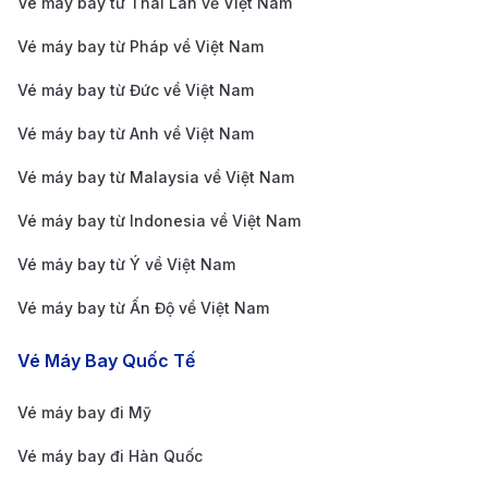
Vé máy bay từ Thái Lan về Việt Nam
các quốc gia và là điểm đến chủ yếu cho du khách
Vé máy bay từ Pháp về Việt Nam
quốc tế.
Cách di chuyển từ trung tâm thành phố đến sân bay
Vé máy bay từ Đức về Việt Nam
quốc tế Phố Đông
Vé máy bay từ Anh về Việt Nam
Để di chuyển từ trung tâm thành phố Thượng Hải đến
Vé máy bay từ Malaysia về Việt Nam
sân bay quốc tế Phố Đông (PVG), bạn có thể lựa
Vé máy bay từ Indonesia về Việt Nam
chọn một trong các phương tiện sau:
Tàu điện ngầm (Line 2):
Đây là phương tiện di
Vé máy bay từ Ý về Việt Nam
chuyển phổ biến và tiết kiệm nhất. Bạn có thể bắt
Vé máy bay từ Ấn Độ về Việt Nam
tàu điện ngầm Line 2 từ các ga như East Nanjing
Vé Máy Bay Quốc Tế
Road, People’s Square, hoặc Lujiazui và đi thẳng
đến ga Pudong Airport Station. Chuyến đi mất
Vé máy bay đi Mỹ
khoảng 45-60 phút.
Vé máy bay đi Hàn Quốc
Taxi:
Từ trung tâm thành phố, bạn có thể bắt taxi