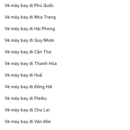
Vé máy bay đi Phú Quốc
biến với giá cả hợp lý khi di chuyển từ sân bay về
Vé máy bay đi Nha Trang
trung tâm thành phố. Bạn chỉ cần mở ứng dụng và
đặt xe, thời gian di chuyển cũng tương tự như taxi,
Vé máy bay đi Hải Phòng
khoảng 10-15 phút.
Vé máy bay đi Quy Nhơn
Xe buýt
: Nếu bạn muốn tiết kiệm chi phí, xe buýt
Vé máy bay đi Cần Thơ
là lựa chọn phù hợp. Hiện nay, tại Đà Nẵng có
Vé máy bay đi Thanh Hóa
khoảng 8 tuyến xe buýt phục vụ di chuyển từ sân
bay về trung tâm thành phố với mức giá từ 5,000-
Vé máy bay đi Huế
20,000 VND.
Vé máy bay đi Đồng Hới
Xe đưa đón khách sạn:
là dịch vụ tiện lợi giúp du
Vé máy bay đi Pleiku
khách di chuyển từ sân bay Đà Nẵng đến các
Vé máy bay đi Chu Lai
khách sạn trong thành phố hoặc ngược lại. Đây là
lựa chọn phổ biến, đặc biệt cho những ai muốn tiết
Vé máy bay đi Vân Đồn
kiệm thời gian và tránh rắc rối với việc tìm phương