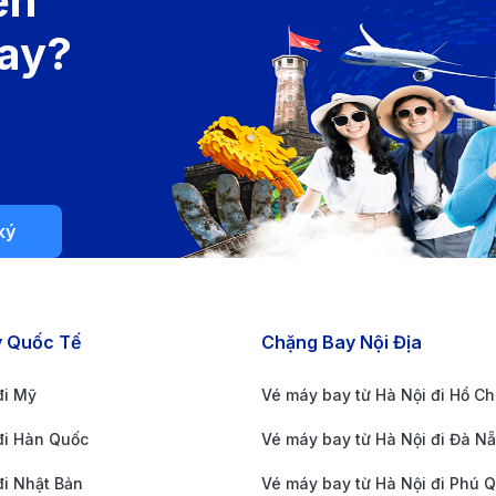
ến
 tiếp tục hành trình đến Tuy Hòa.
bay?
ột trong những lựa chọn tiết kiệm và linh hoạt để bay nội 
ký
y Quốc Tế
Chặng Bay Nội Địa
đi Mỹ
Vé máy bay từ Hà Nội đi Hồ Ch
đi Hàn Quốc
Vé máy bay từ Hà Nội đi Đà N
i Nhật Bản
Vé máy bay từ Hà Nội đi Phú 