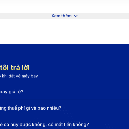
Xem thêm
ôi trả lời
 khi đặt vé máy bay
bay giá rẻ?
g thuế phí gì và bao nhiêu?
iểm, chớp ưu đãi vé máy bay từ San Diego đi Tuy Hòa trên 
rẻ có hủy được không, có mất tiền không?