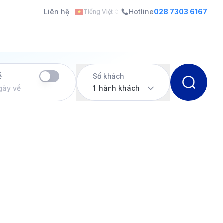
Liên hệ
Hotline
028 7303 6167
Tiếng Việt
ề
Số khách
gày về
1
hành khách