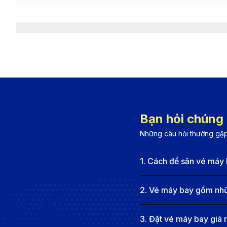
Bạn hỏi chúng t
Những câu hỏi thường gặp
1
.
Cách để săn vé máy 
2
.
Vé máy bay gồm nhữn
Canh thời đ
Tìm hiểu đôi nét về Tuy Hòa
3
.
Đặt vé máy bay giá 