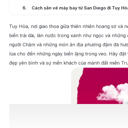
6
.
Cách săn vé máy bay từ San Diego đi Tuy Hò
7
.
Cẩm nang du lịch và khám phá tại Tuy Hòa
Tuy Hòa, nơi giao thoa giữa thiên nhiên hoang sơ và
7.1
.
Các địa điểm nổi tiếng tại Tuy Hòa
biển trải dài, làn nước trong xanh như ngọc và những
7.2
.
Thưởng thức các món ăn đặc sản tại Tuy Hò
người Chăm và những món ăn địa phương đậm đà hương
lúa cho đến những ngày biển lặng trong veo. Hãy đặt
7.3
.
Thời điểm lý tưởng để đi du lịch tại Tuy Hòa
đẹp yên bình và sự mến khách của mảnh đất miền Tru