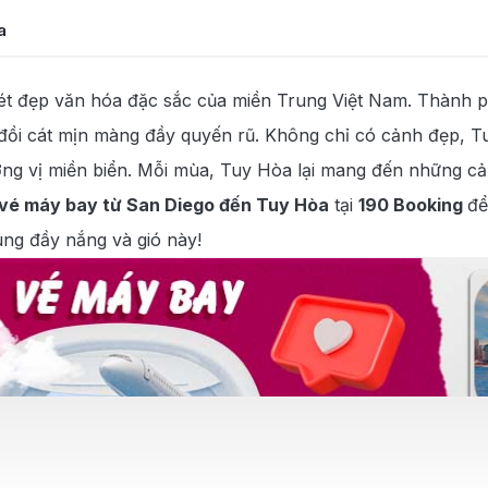
a
 nét đẹp văn hóa đặc sắc của miền Trung Việt Nam. Thành 
 đồi cát mịn màng đầy quyến rũ. Không chỉ có cảnh đẹp, T
a
 vị miền biển. Mỗi mùa, Tuy Hòa lại mang đến những cảm
vé máy bay từ San Diego đến Tuy Hòa
tại
190 Booking
để
ng đầy nắng và gió này!