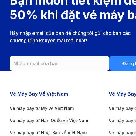
Bạn muốn tiết kiệm đ
thành phố lớn như Hà Nội hoặc TP.HCM, bạn có thể
50% khi đặt vé máy 
Vietjet Air:
Sau khi đến Việt Nam, Vietjet Air là m
mức giá hợp lý.
Hãy nhập email của bạn để chúng tôi gửi cho bạn các
chương trình khuyến mãi mới nhất!
Đăng 
Các chặng bay nổi bật
Vé Máy Bay Về Việt Nam
Vé Máy Ba
Vé máy bay từ Mỹ về Việt Nam
Vé máy bay 
Vé máy bay từ Hàn Quốc về Việt Nam
Vé máy bay 
Vé máy bay từ Nhật Bản về Việt Nam
Vé máy bay đ