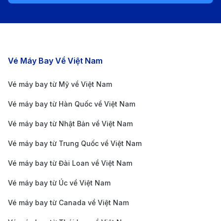
tầm ngắn như ATR-72. Dù có quy mô nhỏ, sân bay
Côn Đảo vẫn đang được đầu tư để nâng cấp cơ sở vật
chất nhằm đáp ứng nhu cầu ngày càng cao của du
Các chặng bay nổi bật
Vé Máy Bay Về Việt Nam
khách.
Phương tiện di chuyển từ sân bay Côn Đảo vào
Vé máy bay từ Mỹ về Việt Nam
trung tâm
Vé máy bay từ Hàn Quốc về Việt Nam
Taxi
: Phương tiện phổ biến và nhanh nhất, chỉ mất
Vé máy bay từ Nhật Bản về Việt Nam
khoảng 15-20 phút để đến trung tâm thị trấn Côn
Đảo.
Vé máy bay từ Trung Quốc về Việt Nam
Xe ôm
: Lựa chọn phù hợp cho hành khách đi một
Vé máy bay từ Đài Loan về Việt Nam
mình và không có nhiều hành lý, giúp tiết kiệm chi
Vé máy bay từ Úc về Việt Nam
phí.
Vé máy bay từ Canada về Việt Nam
Dịch vụ xe đưa đón
: Nhiều khách sạn và khu nghỉ
dưỡng tại Côn Đảo cung cấp dịch vụ đưa đón từ