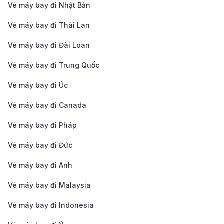
cao tốc để cập nhật các ưu đãi.
Vé máy bay đi Nhật Bản
Kiểm tra lịch trình tàu cao tốc:
Tàu cao tốc
Vé máy bay đi Thái Lan
thường có lịch trình cố định, nên kiểm tra giờ khởi
Vé máy bay đi Đài Loan
hành trước để tránh lỡ chuyến.
Vé máy bay đi Trung Quốc
Kinh nghiệm đặt vé máy bay từ
Rạch Giá đi Côn Đảo
Vé máy bay đi Úc
Vé máy bay đi Canada
Đặt vé trước ít nhất 1-2 tuần
: Việc đặt vé sớm giúp
bạn có cơ hội lựa chọn chuyến bay ưng ý và tránh
Vé máy bay đi Pháp
tình trạng hết vé, đặc biệt là trong mùa du lịch cao
Vé máy bay đi Đức
điểm hoặc dịp lễ tết.
Vé máy bay đi Anh
Chọn thời gian nối chuyến hợp lý
: Vì chuyến bay
Vé máy bay đi Malaysia
từ Rạch Giá đi Côn Đảo thường phải nối chuyến
qua TP. Hồ Chí Minh, bạn nên xem xét thời gian
Vé máy bay đi Indonesia
nối chuyến sao cho thuận tiện, giảm thiểu thời gian