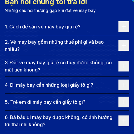
Bạn hỏi chúng tôi trả lời
và chiều sâu lịch sử, Côn Đảo là điểm đến lý tưởng
Những câu hỏi thường gặp khi đặt vé máy bay
cho những ai tìm kiếm sự thanh bình và khám phá.
Một lần đặt chân đến đây, bạn sẽ không chỉ ấn tượng
1
.
Cách để săn vé máy bay giá rẻ?
bởi cảnh sắc mà còn cảm nhận được sức sống mãnh
liệt của vùng đất anh hùng.
2
.
Vé máy bay gồm những thuế phí gì và bao
Thông tin chặng bay từ Rạch Giá
nhiêu?
đến Côn Đảo
3
.
Đặt vé máy bay giá rẻ có hủy được không, có
mất tiền không?
Khoảng cách và thời gian di chuyển
4
.
Đi máy bay cần những loại giấy tờ gì?
Khoảng cách
: Khoảng 250 km theo đường chim
bay.
5
.
Trẻ em đi máy bay cần giấy tờ gì?
Thời gian di chuyển (kết hợp nối chuyến)
: Từ 5
đến 8 giờ, bao gồm thời gian chờ nối chuyến.
6
.
Bà bầu đi máy bay được không, có ảnh hưởng
Lựa chọn phương tiện di chuyển
tới thai nhi không?