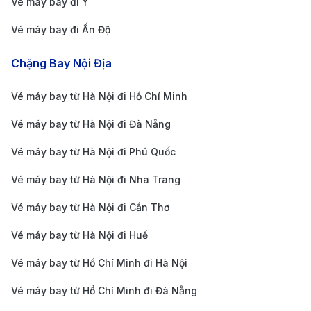
Vé máy bay đi Ý
chờ đợi tại sân bay.
Vé máy bay đi Ấn Độ
Kiểm tra các hãng hàng không
: Các hãng hàng
không như Vietnam Airlines (VASCO) và Vietjet Air
Chặng Bay Nội Địa
khai thác chặng bay này, bạn cần kiểm tra lịch bay
Vé máy bay từ Hà Nội đi Hồ Chí Minh
và dịch vụ để chọn chuyến bay phù hợp với nhu
Vé máy bay từ Hà Nội đi Đà Nẵng
cầu và ngân sách.
Theo dõi chương trình khuyến mãi
: Nhiều hãng
Vé máy bay từ Hà Nội đi Phú Quốc
hàng không thường xuyên có các chương trình ưu
Vé máy bay từ Hà Nội đi Nha Trang
đãi hoặc giảm giá, hãy theo dõi để tận dụng những
Vé máy bay từ Hà Nội đi Cần Thơ
ưu đãi này, giúp giảm chi phí cho chuyến đi của
Vé máy bay từ Hà Nội đi Huế
bạn.
Tại sao nên đặt vé máy bay tại 190
Vé máy bay từ Hồ Chí Minh đi Hà Nội
Booking?
Vé máy bay từ Hồ Chí Minh đi Đà Nẵng