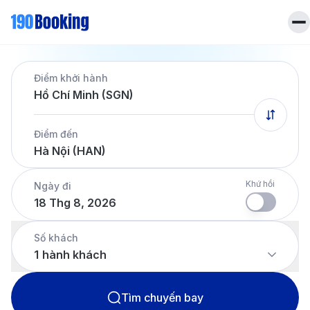
Trang chủ
Điểm khởi hành
Vé máy bay
Hồ Chí Minh (SGN)
Tin tức
Khách sạn
Điểm đến
Dịch vụ
Hà Nội (HAN)
Tin tức
Liên hệ
Hotline
028 7303 6167
Khứ hồi
Ngày đi
18 Thg 8, 2026
Tiếng Việt
Số khách
1
hành khách
Tìm chuyến bay