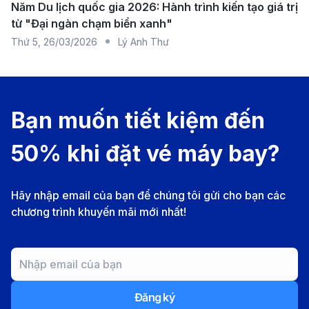
Năm Du lịch quốc gia 2026: Hành trình kiến tạo giá trị
phố Rạch Giá.
từ "Đại ngàn chạm biển xanh"
Xe ôm
: Phù hợp với hành khách đi một mình hoặc
Thứ 5
,
26/03/2026
Lý Anh Thư
có ít hành lý, giúp tiết kiệm chi phí.
Dịch vụ xe đưa đón
: Một số khách sạn và khu
nghỉ dưỡng trong thành phố cung cấp dịch vụ đưa
Bạn muốn tiết kiệm đến
đón từ sân bay, mang lại sự tiện nghi cho hành
50% khi đặt vé máy bay?
khách.
Sân bay Côn Đảo (VCS) – Bà Rịa - Vũng
Tàu
Hãy nhập email của bạn để chúng tôi gửi cho bạn các
chương trình khuyến mãi mới nhất!
Sân bay Côn Đảo, tọa lạc tại huyện Côn Đảo, tỉnh Bà
Rịa - Vũng Tàu, là cửa ngõ hàng không chính kết nối
quần đảo này với đất liền. Với mã IATA là VCS, sân
bay có đường băng dài khoảng 1.830 mét, đủ khả
Đăng ký
năng phục vụ các chuyến bay nội địa với máy bay