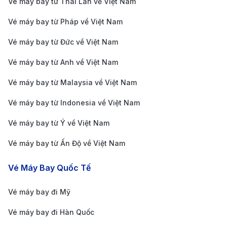
Vé máy bay từ Thái Lan về Việt Nam
sân bay, mang lại sự thuận tiện và thoải mái cho du
Vé máy bay từ Pháp về Việt Nam
khách.
Vé máy bay từ Đức về Việt Nam
Kinh nghiệm di chuyển từ Rạch Giá
đi Côn Đảo
Vé máy bay từ Anh về Việt Nam
Vé máy bay từ Malaysia về Việt Nam
Lựa chọn phương tiện phù hợp:
Nếu muốn di
chuyển nhanh chóng, ưu tiên máy bay nối chuyến
Vé máy bay từ Indonesia về Việt Nam
qua TP. Hồ Chí Minh. Còn nếu hành khách muốn
Vé máy bay từ Ý về Việt Nam
tiết kiệm và trải nghiệm biển, tàu cao tốc là lựa
Vé máy bay từ Ấn Độ về Việt Nam
chọn lý tưởng.
Vé Máy Bay Quốc Tế
Đặt vé sớm:
Đặt vé trước từ 1-2 tháng để nhận giá
vé ưu đãi và đảm bảo lịch trình phù hợp.
Vé máy bay đi Mỹ
Theo dõi chương trình khuyến mãi:
Đăng ký nhận
Vé máy bay đi Hàn Quốc
thông báo từ các hãng hàng không và hãng tàu