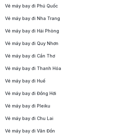
động trong ngành, 190 Booking đã xây dựng được
Vé máy bay đi Phú Quốc
uy tín và sự tin tưởng từ khách hàng nhờ vào sự
Vé máy bay đi Nha Trang
chính xác và minh bạch trong việc cung cấp thông
Vé máy bay đi Hải Phòng
tin vé máy bay.
Kinh nghiệm du lịch tại Côn Đảo
Vé máy bay đi Quy Nhơn
Những địa điểm tham quan tại Côn Đảo
Vé máy bay đi Cần Thơ
Vé máy bay đi Thanh Hóa
Bãi An Hải
: Một trong những bãi biển đẹp nhất ở
Côn Đảo, với bãi cát trắng mịn và nước biển trong
Vé máy bay đi Huế
xanh. Đây là nơi lý tưởng để tắm biển và ngắm
Vé máy bay đi Đồng Hới
hoàng hôn.
Vé máy bay đi Pleiku
Công viên Côn Đảo
: Khu vực bảo tồn thiên nhiên
Vé máy bay đi Chu Lai
hoang sơ với các động thực vật phong phú, nơi
bạn có thể tham gia các tour khám phá rừng, tìm
Vé máy bay đi Vân Đồn