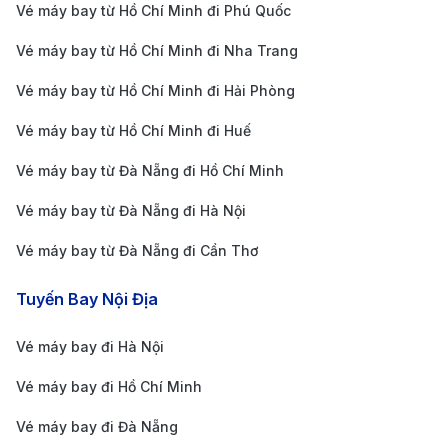
Dịch vụ tận tâm và chuyên nghiệp
: 190 Booking
Vé máy bay từ Hồ Chí Minh đi Phú Quốc
mang đến dịch vụ khách hàng chu đáo, luôn sẵn
Vé máy bay từ Hồ Chí Minh đi Nha Trang
sàng hỗ trợ bạn trong quá trình tìm kiếm và đặt vé
Vé máy bay từ Hồ Chí Minh đi Hải Phòng
máy bay, giúp chuyến đi của bạn trở nên dễ dàng
Vé máy bay từ Hồ Chí Minh đi Huế
hơn bao giờ hết.
Mức giá cạnh tranh và ưu đãi đặc biệt
: 190
Vé máy bay từ Đà Nẵng đi Hồ Chí Minh
Booking cung cấp các mức giá vé máy bay hấp
Vé máy bay từ Đà Nẵng đi Hà Nội
dẫn và thường xuyên có chương trình khuyến mãi,
Vé máy bay từ Đà Nẵng đi Cần Thơ
giúp bạn tiết kiệm chi phí cho chuyến bay.
Đặt vé nhanh chóng và dễ dàng
: Quy trình đặt vé
Tuyến Bay Nội Địa
qua 190 Booking rất đơn giản, chỉ cần vài bước là
Vé máy bay đi Hà Nội
bạn có thể hoàn tất việc mua vé mà không mất
Vé máy bay đi Hồ Chí Minh
thời gian chờ đợi.
Đảm bảo an toàn và uy tín
: Với nhiều năm hoạt
Vé máy bay đi Đà Nẵng