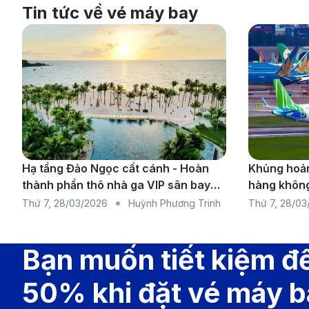
Tin tức về vé máy bay
Hạ tầng Đảo Ngọc cất cánh - Hoàn
Khủng hoản
thành phần thô nhà ga VIP sân bay
hàng không
Phú Quốc
chuyến bay 
Thứ 7
,
28/03/2026
Huỳnh Phương Trinh
Thứ 7
,
28/03
rộng
Đặt vé máy bay Quy Nhơn đi H
Bạn muốn tiết kiệm đ
Hiện tại, hành trình từ Quy Nhơn đến Huế chưa có chu
hoặc Đà Nẵng. Thời gian bay tổng cộng dao động từ k
50% khi đặt vé máy 
chuyến bay nối chuyến, hành khách sẽ có thời gian ngh