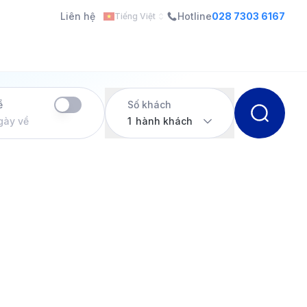
Liên hệ
Hotline
028 7303 6167
Tiếng Việt
ề
Số khách
gày về
1
hành khách