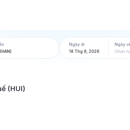
ến
Ngày đi
Ngày v
18 Thg 8, 2026
Chọn n
uế (HUI)