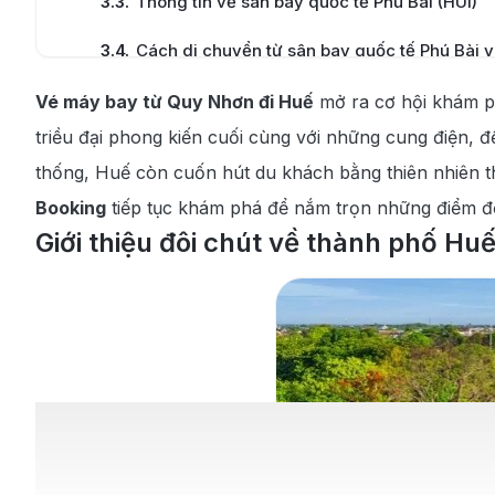
3.3
.
Thông tin về sân bay quốc tế Phú Bài (HUI)
3.4
.
Cách di chuyển từ sân bay quốc tế Phú Bài 
4
.
Kinh nghiệm đặt vé máy bay từ Quy Nhơn đi 
Vé máy bay từ Quy Nhơn đi Huế
mở ra cơ hội khám ph
triều đại phong kiến cuối cùng với những cung điện, đ
4.1
.
Top 5 lưu ý khi săn vé máy bay từ Quy Nhơn 
thống, Huế còn cuốn hút du khách bằng thiên nhiên 
4.2
.
Những lý do chính mà du khách nên đặt vé m
Booking
tiếp tục khám phá để nắm trọn những điểm đế
Giới thiệu đôi chút về thành phố Hu
4.3
.
Quy trình đặt vé máy bay từ Quy Nhơn đi Huế
5
.
Cẩm nang du lịch Huế
5.1
.
Thời điểm thích hợp để du lịch Huế
5.2
.
Những địa điểm tham quan nổi bật ở Huế
5.3
.
Thưởng thức các món ăn đặc trưng tại Huế