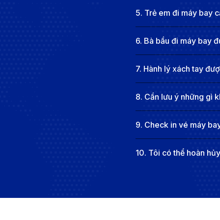
5
.
Trẻ em đi máy bay cầ
6
.
Bà bầu đi máy bay đ
7
.
Hành lý xách tay đư
8
.
Cần lưu ý những gì k
9
.
Check in vé máy bay
10
.
Tôi có thể hoàn hủ