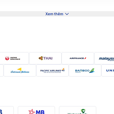
Xem thêm
 Trái tim di sản của cố đô với vẻ đẹp uy nghi và cổ kính (Ng
hông chỉ là một điểm đến du lịch nổi tiếng của miền Trung