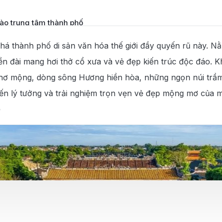
vào trung tâm thành phố
Huế
á thành phố di sản văn hóa thế giới đầy quyến rũ này. Nằm
ền đài mang hơi thở cổ xưa và vẻ đẹp kiến trúc độc đáo. Kh
đi Huế
thơ mộng, dòng sông Hương hiền hòa, những ngọn núi trầm
áy bay từ Quy Nhơn đi Huế tại 190 Booking
n lý tưởng và trải nghiệm trọn vẹn vẻ đẹp mộng mơ của 
ế
 tại 190 Booking