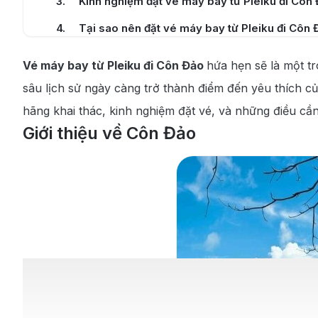
3
.
Kinh nghiệm đặt vé máy bay từ Pleiku đi Côn
4
.
Tại sao nên đặt vé máy bay từ Pleiku đi Côn 
5
.
Kinh nghiệm du lịch Côn Đảo
Vé máy bay từ Pleiku đi Côn Đảo
hứa hẹn sẽ là một t
5.1
.
Thời điểm đẹp du lịch Côn Đảo
sâu lịch sử ngày càng trở thành điểm đến yêu thích củ
hãng khai thác, kinh nghiệm đặt vé, và những điều cần
5.2
.
Địa điểm nổi tiếng không nên bỏ qua tại Côn
Giới thiệu về Côn Đảo
5.3
.
Các món ngon ẩm thực nổi tiếng tại Côn Đảo