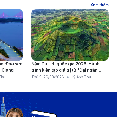
Xem thêm
n: Internet)
ng đường hàng không sẽ cần quá cảnh tại một sân bay
hơ: Đóa sen
Năm Du lịch quốc gia 2026: Hành
u Giang
trình kiến tạo giá trị từ "Đại ngàn
chạm biển xanh"
Thư
Thứ 5
,
26/03/2026
Lý Anh Thư