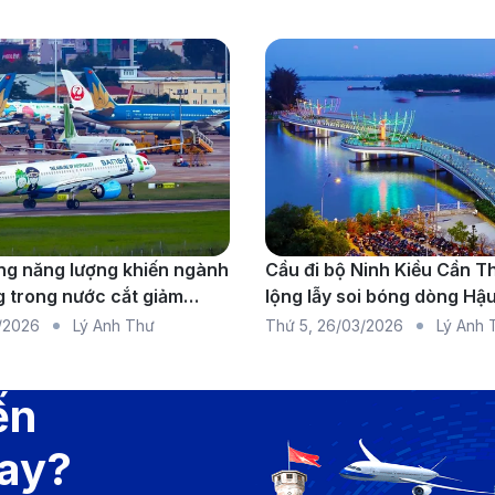
lines là một trong những hãng bay hàng đầu Việt Nam (Nguồ
iku (PXU) đến Côn Đảo (VCS). Du khách muốn di chuyển bằ
g năng lượng khiến ngành
Cầu đi bộ Ninh Kiều Cần T
TP.HCM).
 trong nước cắt giảm
lộng lẫy soi bóng dòng Hậ
do thiếu nhiên liệu diện
/2026
Lý Anh Thư
Thứ 5
,
26/03/2026
Lý Anh 
ến
bay?