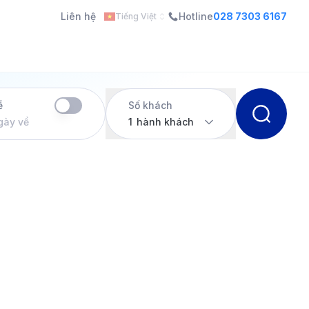
Liên hệ
Hotline
028 7303 6167
Tiếng Việt
ề
Số khách
gày về
1
hành khách