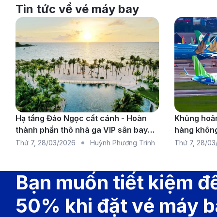
Tin tức về vé máy bay
Vietnam Air
Thời điểm hiện tại, chưa có đường bay thẳng từ Ple
Hạ tầng Đảo Ngọc cất cánh - Hoàn
Khủng hoản
trung gian, phổ biến nhất là Sân bay Tân Sơn Nhất (
thành phần thô nhà ga VIP sân bay
hàng không
Phú Quốc
chuyến bay 
Thứ 7
,
28/03/2026
Huỳnh Phương Trinh
Thứ 7
,
28/03
Các chặng bay từ Pleiku Đi Côn Đảo
rộng
Khoảng cách bay:
Khoảng 605 km
Bạn muốn tiết kiệm đ
Thời gian bay:
Khoảng 5 tiếng
Sân bay khởi hành:
Sân bay Pleiku
50% khi đặt vé máy 
Sân bay đến:
Sân bay Côn Đảo