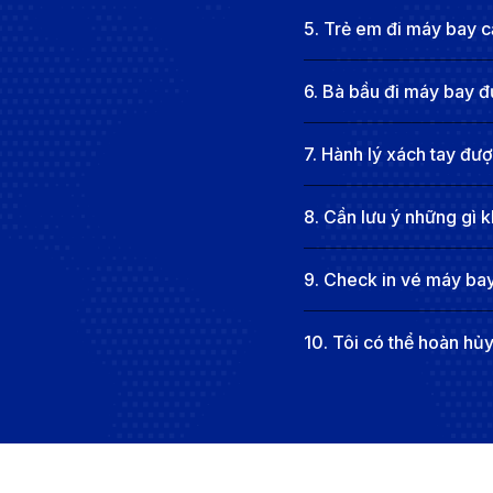
5
.
Trẻ em đi máy bay cầ
6
.
Bà bầu đi máy bay đ
7
.
Hành lý xách tay đư
8
.
Cần lưu ý những gì k
9
.
Check in vé máy bay
10
.
Tôi có thể hoàn hủ