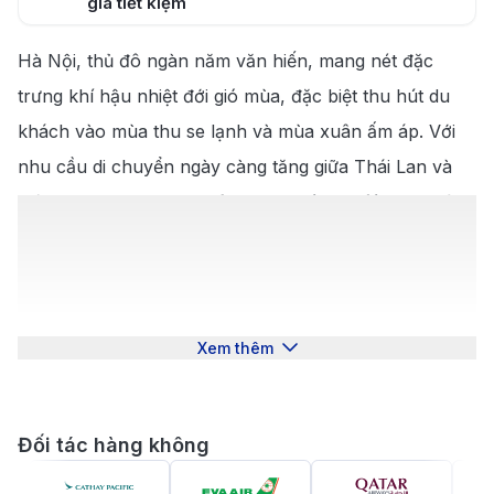
giá tiết kiệm
Vì sao nên đặt vé máy bay từ Phuket đi Hà
7
.
Hà Nội, thủ đô ngàn năm văn hiến, mang nét đặc
Nội tại 190 Booking?
Những lưu ý khi đặt vé máy bay từ Phuket đi
trưng khí hậu nhiệt đới gió mùa, đặc biệt thu hút du
8
.
Hà Nội
khách vào mùa thu se lạnh và mùa xuân ấm áp. Với
9
.
Kinh nghiệm du lịch Hà Nội
nhu cầu di chuyển ngày càng tăng giữa Thái Lan và
Việt Nam,
vé máy bay từ Phuket đi Hà Nội
đang trở
9.1
.
Thời điểm lý tưởng để khám phá Hà Nội
thành lựa chọn phổ biến. Hãy cùng
190 Booking
9.2
.
Địa điểm du lịch tại Hà Nội
khám phá chi tiết thông tin hành trình, giá vé, hãng
9.3
.
Món ăn đặc sản tại Hà Nội
bay và bí quyết săn vé rẻ trong bài viết dưới đây!
Xem thêm
Đối tác hàng không