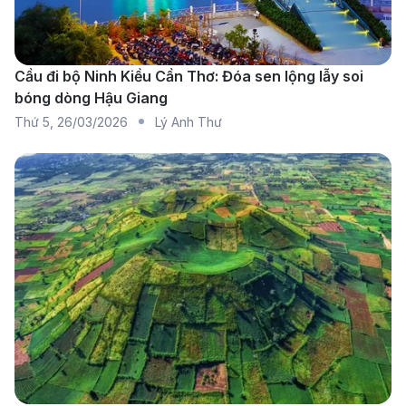
với người cần di chuyển trong nước và nối chuyến
dễ dàng.
Scoot:
Thương hiệu giá rẻ trực thuộc Singapore
Cầu đi bộ Ninh Kiều Cần Thơ: Đóa sen lộng lẫy soi
bóng dòng Hậu Giang
Airlines, thường nối tuyến Phuket – Singapore – Hà
Thứ 5
,
26/03/2026
Lý Anh Thư
Nội. Chất lượng ổn định, chi phí tiết kiệm, phù hợp
với hành trình dài và kết hợp du lịch nhiều điểm.
Thai Airways:
Hãng quốc gia của Thái Lan, phục
vụ tuyến Phuket đi Hà Nội qua Bangkok với tiêu
chuẩn cao. Dịch vụ chuyên nghiệp, chỗ ngồi thoải
mái, thích hợp với khách doanh nhân và nghỉ
dưỡng cao cấp.
Bảng thông tin các hãng hàng không khai thác
vé
máy bay từ Phuket đi Hà Nội
:
Trạm dừng p