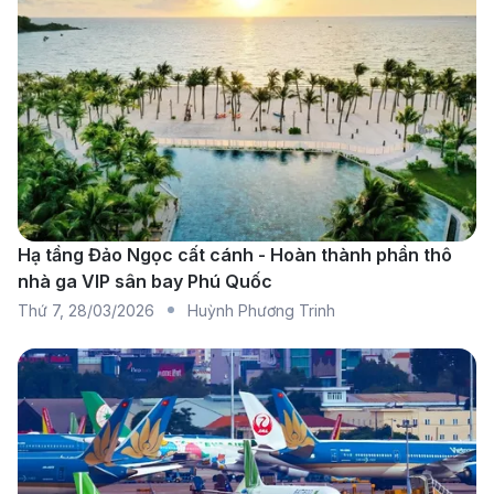
Hãng hàng không Thai Airways khai thác chuyến bay
từ Phuket đi Hà Nội với dịch vụ chu đáo (Nguồn:
Hạ tầng Đảo Ngọc cất cánh - Hoàn thành phần thô
Internet)
nhà ga VIP sân bay Phú Quốc
Có nhiều hãng hàng không khai thác chuyến bay từ
Thứ 7
,
28/03/2026
Huỳnh Phương Trinh
Phuket đi Hà Nội. 190 Booking giới thiệu đến bạn một
số hãng hàng không phổ biến khai thác chuyến bay
này:
Thai AirAsia:
Hãng hàng không giá rẻ phổ biến tại
Thái Lan, khai thác tuyến Phuket đi Hà Nội quá