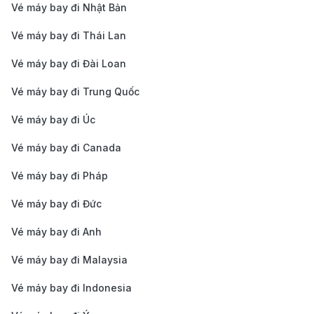
Hướng dẫn di chuyển từ trung tâm
Vé máy bay đi Nhật Bản
ra sân bay quốc tế Phuket và từ sân
Vé máy bay đi Thái Lan
bay Nội Bài đi trung tâm Hà Nội
Vé máy bay đi Đài Loan
Để giúp bạn thuận tiện hơn trong việc di chuyển, dưới
Vé máy bay đi Trung Quốc
đây là hướng dẫn chi tiết về cách di chuyển giữa các
Vé máy bay đi Úc
trung tâm thành phố đến sân bay
Vé máy bay đi Canada
Vé máy bay đi Pháp
Vé máy bay đi Đức
Vé máy bay đi Anh
Vé máy bay đi Malaysia
Vé máy bay đi Indonesia