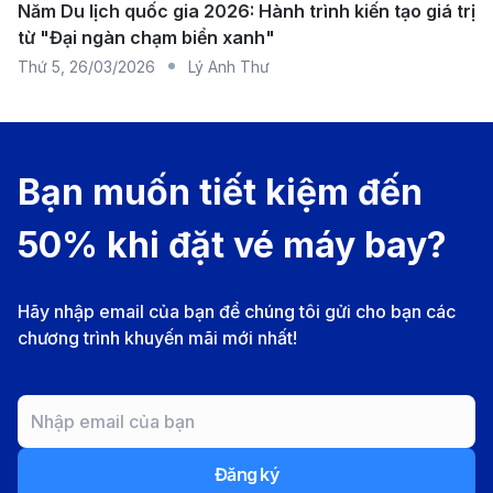
Hãng hàng không
Tần suất
Năm Du lịch quốc gia 2026: Hành trình kiến tạo giá trị
biến
từ "Đại ngàn chạm biển xanh"
Thứ 5
,
26/03/2026
Lý Anh Thư
Thai AirAsia
1–2 chuyến/ngày
Bangkok
Vietnam Airlines
1–3 chuyến/ngày
TP.HCM, Ba
Bạn muốn tiết kiệm đến
50% khi đặt vé máy bay?
Vietjet Air
1–2 chuyến/ngày
TP.HCM, Ba
Nok Air
1–3 chuyến/ngày
Bangkok
Hãy nhập email của bạn để chúng tôi gửi cho bạn các
chương trình khuyến mãi mới nhất!
Scoot
1 chuyến/ngày
Singapore
Thai Airways
1–2 chuyến/ngày
Bangkok
Đăng ký