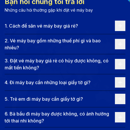
Bạn hỏi chúng tôi trả lời
ngày nhưng cũng rất trầm lắng về đêm. Những quán
Những câu hỏi thường gặp khi đặt vé máy bay
cà phê nhỏ, hàng cây rợp bóng tạo nên sự yên bình
1
.
Cách để săn vé máy bay giá rẻ?
giữa nhịp sống hối hả. Với hơn 8,5 triệu dân, người
dân thân thiện, nếp sống chậm rãi ở nhiều khu vực
2
.
Vé máy bay gồm những thuế phí gì và bao
giúp du khách dễ dàng hòa nhập. Những trải nghiệm
nhiêu?
về ẩm thực, sinh hoạt đời thường cũng là điểm nhấn
3
.
Đặt vé máy bay giá rẻ có hủy được không, có
thú vị. Tất cả tạo nên một điểm đến vừa gần gũi vừa
mất tiền không?
đầy cuốn hút.
Tổng quan hành trình bay từ
4
.
Đi máy bay cần những loại giấy tờ gì?
Phuket đi Hà Nội
5
.
Trẻ em đi máy bay cần giấy tờ gì?
Thông tin về hành trình bay từ Phuket đi Hà Nội:
6
.
Bà bầu đi máy bay được không, có ảnh hưởng
Khoảng cách đường bay:
Khoảng 1.900 km từ
tới thai nhi không?
Phuket đến thủ đô Việt Nam.