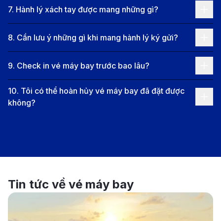
Thời gian bay trung bình:
Từ 3,5 đến 5 giờ, tùy
7
.
Hành lý xách tay được mang những gì?
thuộc vào việc bay thẳng hay quá cảnh.
Hình thức bay:
Chủ yếu là các chuyến bay có quá
8
.
Cần lưu ý những gì khi mang hành lý ký gửi?
cảnh tại Bangkok, TP.HCM hoặc Kuala Lumpur.
Các hãng hàng không khai thác vé
9
.
Check in vé máy bay trước bao lâu?
máy bay từ Phuket đi Hà Nội
10
.
Tôi có thể hoàn hủy vé máy bay đã đặt được
không?
Tin tức về vé máy bay