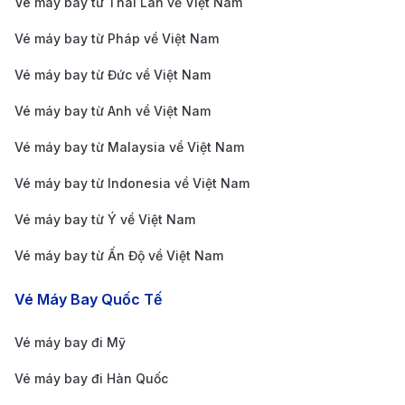
(VND)
(VND)
Vé máy bay từ Thái Lan về Việt Nam
Vé máy bay từ Pháp về Việt Nam
AirAsia
1.328.600
4.182.167
Vé máy bay từ Đức về Việt Nam
Vietnam Airlines
3.469.451
6.968.960
Vé máy bay từ Anh về Việt Nam
Vietjet Air
5.326.071
7.203.896
Vé máy bay từ Malaysia về Việt Nam
Batik Air
3.666.417
7.771.854
Vé máy bay từ Indonesia về Việt Nam
Scoot
3.720.998
8.174.678
Vé máy bay từ Ý về Việt Nam
Thai Airways
4.793.632
9.314.360
Vé máy bay từ Ấn Độ về Việt Nam
Bangkok Airways
5.955.653
9.993.381
Vé Máy Bay Quốc Tế
Lưu ý
: Giá vé máy bay biến động liên tục. Liên hệ
190
Vé máy bay đi Mỹ
Booking
để được cập nhật giá vé chính xác và hỗ trợ
đặt vé nhanh chóng.
Vé máy bay đi Hàn Quốc