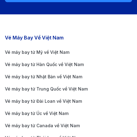
Lưu ý
: Thông tin trong bảng trên liên tục thay đổi. Để
cập nhật thông tin mới nhất về các hãng hàng không,
hãy liên hệ
190 Booking
.
Giá vé máy bay từ Phuket đi Hà Nội
Các chặng bay nổi bật
Vé Máy Bay Về Việt Nam
Giá vé máy bay không cố định mà phụ thuộc vào
Vé máy bay từ Mỹ về Việt Nam
hãng bay và hạng vé bạn chọn. Để thuận tiện cho
Vé máy bay từ Hàn Quốc về Việt Nam
bạn,
190 Booking
đã thống kê bảng giá tham khảo
sau:
Vé máy bay từ Nhật Bản về Việt Nam
Giá vé máy bay từ Phuket đi Hà Nội một chiều
:
Vé máy bay từ Trung Quốc về Việt Nam
Dao động từ 1.328.600 - 5.955.653 VND.
Vé máy bay từ Đài Loan về Việt Nam
Giá vé máy bay từ Phuket đi Hà Nội khứ hồi
: Dao
Vé máy bay từ Úc về Việt Nam
động từ 4.182.167 - 9.993.381 VND.
Vé máy bay từ Canada về Việt Nam
Giá vé một chiều
Giá vé khứ h
Hãng hàng không