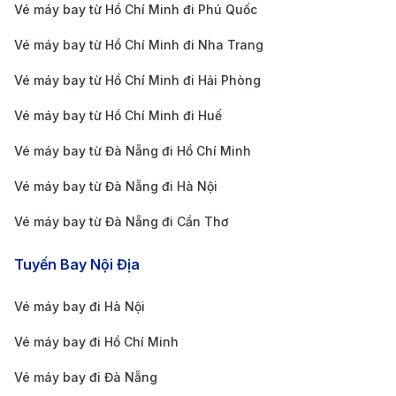
Vé máy bay từ Hồ Chí Minh đi Phú Quốc
thế giới.
Vé máy bay từ Hồ Chí Minh đi Nha Trang
Tên chính thức
: Sân bay quốc tế Phuket.
Địa chỉ
: 105, Moo 1, Sakhu, Thalang, Phuket
Vé máy bay từ Hồ Chí Minh đi Hải Phòng
83110, Thái Lan.
Vé máy bay từ Hồ Chí Minh đi Huế
Mã sân bay (IATA)
: HKT.
Vé máy bay từ Đà Nẵng đi Hồ Chí Minh
Mã quốc gia
: +66.
Vé máy bay từ Đà Nẵng đi Hà Nội
Hotline
: +66 76 351 011.
Sân bay nằm cách trung tâm thành phố Phuket
Vé máy bay từ Đà Nẵng đi Cần Thơ
khoảng 32 km về phía Bắc, tại khu vực Nai Yang. Du
Tuyến Bay Nội Địa
khách có thể lựa chọn nhiều phương tiện di chuyển
khác nhau từ trung tâm thành phố đến sân bay:
Vé máy bay đi Hà Nội
Xe buýt công cộng
: Các tuyến xe buýt từ trung
Vé máy bay đi Hồ Chí Minh
tâm thành phố Phuket (gần bến tàu Phuket Town)
Vé máy bay đi Đà Nẵng
đi trực tiếp đến sân bay. Thời gian di chuyển dao