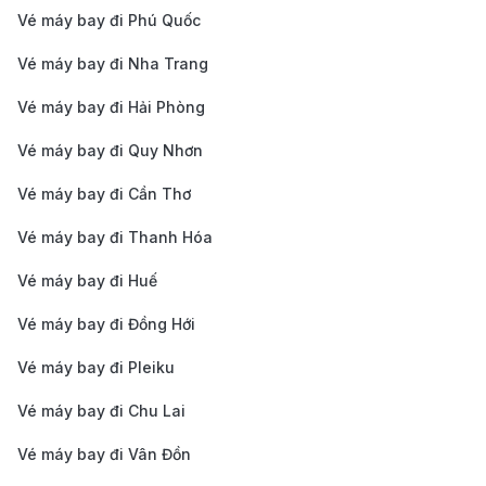
Vé máy bay đi Phú Quốc
động từ 45–60 phút, tùy vào tình trạng giao thông.
Giá vé khoảng 100–150 THB/lượt.
Vé máy bay đi Nha Trang
Taxi
: Taxi luôn có sẵn tại các khách sạn hoặc điểm
Vé máy bay đi Hải Phòng
du lịch nổi tiếng. Thời gian di chuyển mất khoảng
Vé máy bay đi Quy Nhơn
40–50 phút. Giá cước dao động từ 600–800
Vé máy bay đi Cần Thơ
THB/lượt.
Dịch vụ gọi xe công nghệ (Grab)
: Dịch vụ này phổ
Vé máy bay đi Thanh Hóa
biến tại Phuket và dễ dàng sử dụng qua ứng dụng di
Vé máy bay đi Huế
động. Đây là lựa chọn thuận tiện cho nhóm nhỏ
Vé máy bay đi Đồng Hới
hoặc du khách mang nhiều hành lý. Giá cước
Vé máy bay đi Pleiku
tương tự taxi, có thể đặt trực tiếp qua ứng dụng.
Thuê xe riêng
: Nhiều đơn vị cung cấp dịch vụ đưa
Vé máy bay đi Chu Lai
đón từ khách sạn đến sân bay. Du khách có thể
Vé máy bay đi Vân Đồn
đặt trước qua các nền tảng như Klook, Traveloka,