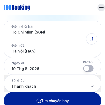
Trang chủ
Điểm khởi hành
Vé máy bay
Hồ Chí Minh (SGN)
Tin tức
Khách sạn
Điểm đến
Dịch vụ
Hà Nội (HAN)
Tin tức
Liên hệ
Hotline
028 7303 6167
Khứ hồi
Ngày đi
19 Thg 8, 2026
Tiếng Việt
Số khách
1
hành khách
Tìm chuyến bay