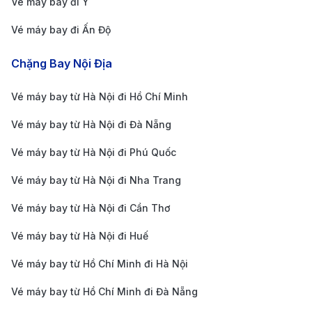
Vé máy bay đi Ý
Vé máy bay đi Ấn Độ
Chặng Bay Nội Địa
Vé máy bay từ Hà Nội đi Hồ Chí Minh
Vé máy bay từ Hà Nội đi Đà Nẵng
Sân bay quốc tế Phuket - Một trong những sân bay
bận rộn nhất của Thái Lan (Nguồn: Internet)
Vé máy bay từ Hà Nội đi Phú Quốc
Di chuyển từ trung tâm ra sân bay quốc tế
Vé máy bay từ Hà Nội đi Nha Trang
Phuket
Vé máy bay từ Hà Nội đi Cần Thơ
Sân bay quốc tế Phuket (Phuket International Airport)
Vé máy bay từ Hà Nội đi Huế
là sân bay chính phục vụ cho đảo Phuket và khu vực
phía Nam Thái Lan. Đây là một trong những sân bay
Vé máy bay từ Hồ Chí Minh đi Hà Nội
bận rộn nhất của Thái Lan, với các chuyến bay quốc
Vé máy bay từ Hồ Chí Minh đi Đà Nẵng
tế và nội địa kết nối Phuket với nhiều điểm đến trên