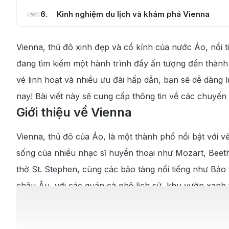
6
.
Kinh nghiệm du lịch và khám phá Vienna
6.1
.
Thời điểm lý tưởng để du lịch Vienna
Vienna, thủ đô xinh đẹp và cổ kính của nước Áo, nổi 
6.2
.
Những địa điểm tham quan nổi bật ở Vienna
đang tìm kiếm một hành trình đầy ấn tượng đến thành
vé linh hoạt và nhiều ưu đãi hấp dẫn, bạn sẽ dễ dàn
6.3
.
Khám phá ẩm thực tại Vienna
nay! Bài viết này sẽ cung cấp thông tin về các chuyến
Giới thiệu về Vienna
Vienna, thủ đô của Áo, là một thành phố nổi bật với v
sống của nhiều nhạc sĩ huyền thoại như Mozart, Beet
thờ St. Stephen, cùng các bảo tàng nổi tiếng như Bảo 
châu Âu, với các quán cà phê lịch sử, khu vườn xanh
truyền thống và hiện đại, là điểm đến lý tưởng cho nh
Thông tin chặng bay từ Phú Quốc -