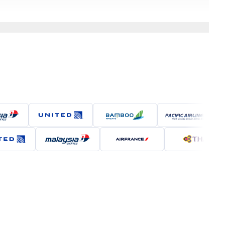
à Nội, hoặc các thành phố lớn khác tại châu Âu hoặc
hời gian bay ước tính khoảng từ 20 giờ đến hơn 30
 Hà Nội, với dịch vụ cao cấp và linh hoạt, mang đến
hù hợp với du khách muốn tiết kiệm chi phí.
h vụ ổn định, phù hợp cho những hành trình quốc tế.
cấp, tiện nghi hiện đại và giờ bay thuận tiện.
ợng dịch vụ 5 sao và trải nghiệm sang trọng bậc