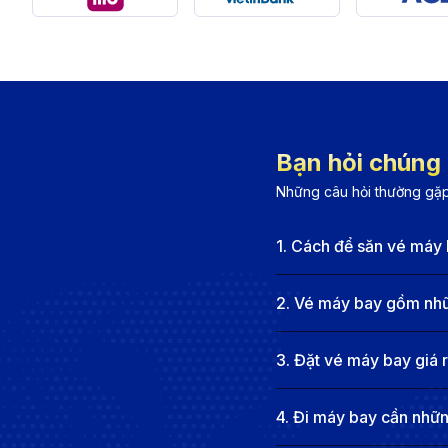
Austrian Airlines
: Hãng hàng không quốc gia Áo, k
vụ chuẩn Châu Âu.
Thông tin sân bay Phú Quốc (PQC) v
Thông tin về sân bay quốc tế Phú Quốc (P
Bạn hỏi chúng t
Sân bay quốc tế Phú Quốc (PQC) cách trung tâm thị 
Những câu hỏi thường gặp
từ trung tâm Phú Quốc đến sân bay bằng taxi hoặc dịc
mua sắm, mang đến sự tiện lợi cho hành khách.
1
.
Cách để săn vé máy 
Cách di chuyển từ trung tâm thành phố đến sân ba
Từ trung tâm thành phố, bạn có thể lựa chọn những 
2
.
Vé máy bay gồm nhữn
Taxi:
Taxi là phương tiện nhanh chóng và tiện lợi n
3
.
Đặt vé máy bay giá 
200.000 VNĐ tùy vào điểm khởi hành và hãng taxi 
Xe bus:
Xe bus là phương tiện di chuyển tiết kiệm 
4
.
Đi máy bay cần những
11 là lựa chọn phổ biến, kết nối giữa phường Dươ