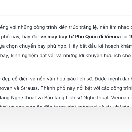
tiếng với những công trình kiến trúc tráng lệ, nền âm nhạ
 phố này, hãy đặt
vé máy bay từ Phú Quốc đi Vienna
tại
1
g lựa chọn chuyến bay phù hợp. Hãy bắt đầu kế hoạch khá
 bay, kinh nghiệm đặt vé, và những lời khuyên hữu ích cho
ẻ đẹp cổ điển và nền văn hóa giàu lịch sử. Được mệnh danh 
hoven và Strauss. Thành phố này nổi bật với các công trì
tàng Nghệ thuật và Bảo tàng Lịch sử Nghệ thuật. Vienna còn
 tươi và các món ăn đặc trưng như schnitzel và strudel t
ững ai yêu thích nghệ thuật và văn hóa.
 Vienna