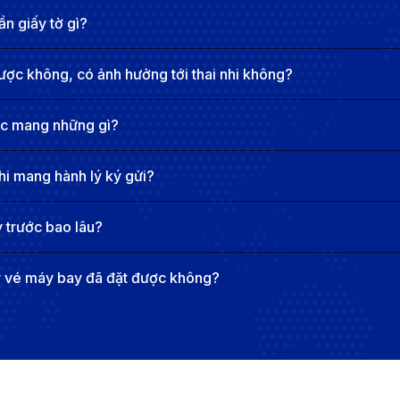
ạt và muốn tiết kiệm chi phí.
n giấy tờ gì?
hư Grab, bạn chỉ cần vài cú chạm là đã có ngay xe đến đó
ược không, có ảnh hưởng tới thai nhi không?
ợc mang những gì?
 - VIE) là sân bay lớn nhất và quan trọng nhất của Áo, n
irlines và kết nối Vienna với hàng trăm điểm đến quốc tế.
hi mang hành lý ký gửi?
ụ vận tải công cộng tiện lợi vào trung tâm thành phố.
ành phố
 trước bao lâu?
h hoạt để di chuyển vào trung tâm thành phố tùy theo ngân
y vé máy bay đã đặt được không?
nhanh nhất, CAT đưa bạn đến trung tâm Vienna chỉ trong 1
ưởng cho những ai muốn tiết kiệm thời gian.
iến hơn với chi phí tiết kiệm chỉ khoảng 4 EUR (khoảng 1
phí đi lại.
ân bay với các khu vực khác nhau trong thành phố. Với gi