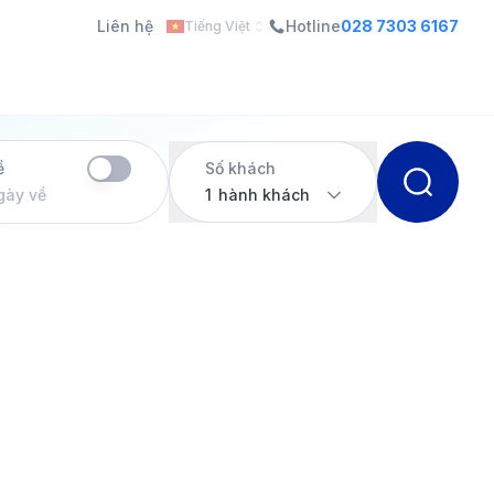
Liên hệ
Hotline
028 7303 6167
Tiếng Việt
ề
Số khách
gày về
1
hành khách