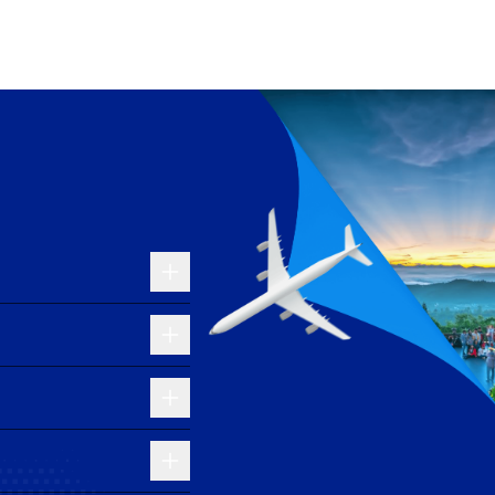
lớn như Bangkok hay Frankfurt, với chất lượng dịch
 địa và quốc tế. Du khách có thể dễ dàng di chuyển
 ích, bao gồm nhà hàng, quầy đổi tiền và khu vực
ốc:
 hình giao thông. Giá cước dao động từ 150.000 -
g.
ốc, với giá vé chỉ từ 25.000 VNĐ/lượt. Tuyến xe bus số
8h00, với tần suất 20 phút/chuyến. Đây là phương án