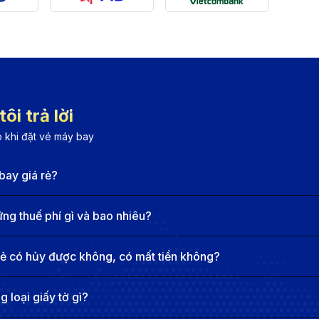
ết nối hành khách đến Vienna từ nhiều điểm trung chuyển 
à sân bay Vienne (VIE)
QC)
ôi trả lời
trấn Dương Đông khoảng 10km, phục vụ các chuyến bay nội
 khi đặt vé máy bay
h vụ xe công nghệ như Grab. Sân bay trang bị đầy đủ tiện
bay giá rẻ?
y quốc tế Phú Quốc
phương tiện sau để di chuyển đến sân bay quốc tế Phú Qu
g thuế phí gì và bao nhiêu?
hất, với thời gian di chuyển chỉ khoảng 15-20 phút tùy tình
rẻ có hủy được không, có mất tiền không?
bạn chọn, như Mai Linh, Vinasun hoặc các hãng địa phươn
và phổ biến để đi từ trung tâm đến sân bay quốc tế Phú Qu
 loại giấy tờ gì?
ng Đông với sân bay Phú Quốc. Xe hoạt động từ 6h00 đến 1