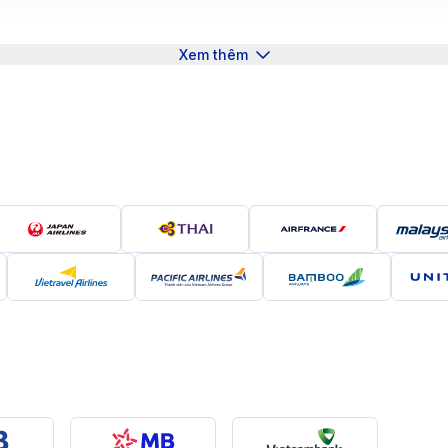
ienna
Xem thêm
n Vienna. Du khách sẽ phải bay nối chuyến qua TP.HCM, H
ộng từ 13,000,000 VND đến hơn 30,000,000 VND, và tổng t
ùy thuộc vào hãng hàng không và điểm quá cảnh cụ thể.
y Phú Quốc - Vienna
 từ Phú Quốc đến Vienna:
 Nam cung cấp các chuyến bay nối chuyến qua TP.HCM hoặc
ệt Nam, khai thác các chuyến bay nối chuyến qua TP.HCM, p
 nối chuyến qua Quảng Châu với giá vé cạnh tranh và dịc
 thác các chuyến bay nối chuyến qua Dubai với dịch vụ cao 
ar, cung cấp chuyến bay nối chuyến qua Doha với chất lư