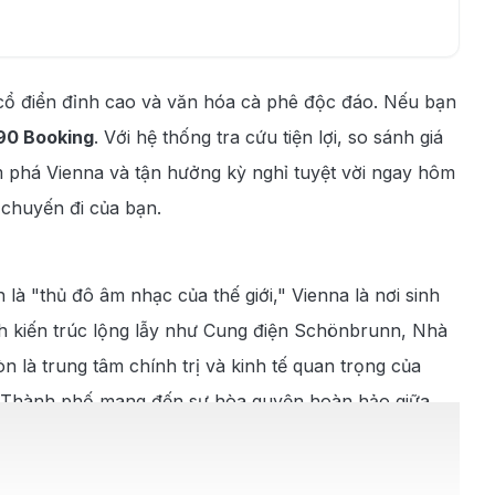
c cổ điển đỉnh cao và văn hóa cà phê độc đáo. Nếu bạn
90 Booking
. Với hệ thống tra cứu tiện lợi, so sánh giá
m phá Vienna và tận hưởng kỳ nghỉ tuyệt vời ngay hôm
 chuyến đi của bạn.
là "thủ đô âm nhạc của thế giới," Vienna là nơi sinh
nh kiến trúc lộng lẫy như Cung điện Schönbrunn, Nhà
 là trung tâm chính trị và kinh tế quan trọng của
áo. Thành phố mang đến sự hòa quyện hoàn hảo giữa