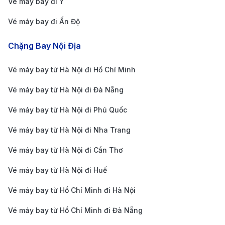
Vé máy bay đi Ý
kiệm chi phí và tránh tình trạng hết vé vào những
Vé máy bay đi Ấn Độ
ngày cao điểm.
Theo dõi các chương trình khuyến mãi:
Các hãng
Chặng Bay Nội Địa
hàng không thường xuyên tổ chức các đợt giảm
Vé máy bay từ Hà Nội đi Hồ Chí Minh
giá vào các dịp lễ hoặc mùa thấp điểm. Bạn có thể
dễ dàng so sánh giá vé từ nhiều hãng thông qua
Vé máy bay từ Hà Nội đi Đà Nẵng
các ứng dụng, giúp chọn lựa chuyến bay phù hợp
Vé máy bay từ Hà Nội đi Phú Quốc
với ngân sách và kế hoạch của mình, đồng thời
Vé máy bay từ Hà Nội đi Nha Trang
không bỏ lỡ các ưu đãi đặc biệt.
Vé máy bay từ Hà Nội đi Cần Thơ
Sử dụng các dịch vụ trực tuyến uy tín
: Đặt vé qua
các trang web uy tín có thể giúp bạn dễ dàng so
Vé máy bay từ Hà Nội đi Huế
sánh giá vé, lựa chọn giờ bay linh hoạt và nhận
Vé máy bay từ Hồ Chí Minh đi Hà Nội
các ưu đãi hấp dẫn. Hệ thống trực tuyến còn giúp
Vé máy bay từ Hồ Chí Minh đi Đà Nẵng
bạn tiết kiệm thời gian và công sức trong việc tìm