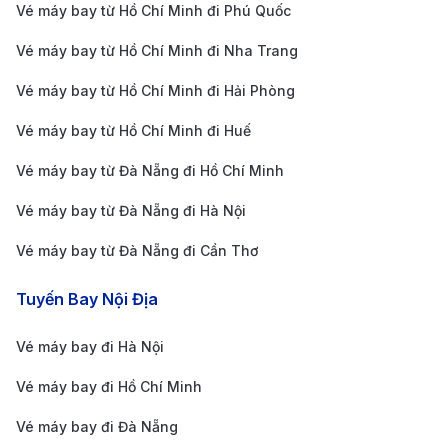
Vé máy bay từ Hồ Chí Minh đi Phú Quốc
kiếm vé.
Kinh nghiệm du lịch và khám phá
Vé máy bay từ Hồ Chí Minh đi Nha Trang
Moscow
Vé máy bay từ Hồ Chí Minh đi Hải Phòng
Thời điểm lý tưởng để khám phá vẻ đẹp
Vé máy bay từ Hồ Chí Minh đi Huế
Moscow
Vé máy bay từ Đà Nẵng đi Hồ Chí Minh
Moscow, thủ đô của nước Nga, mang vẻ đẹp đặc
Vé máy bay từ Đà Nẵng đi Hà Nội
trưng của khí hậu lục địa với bốn mùa rõ rệt, mỗi mùa
Vé máy bay từ Đà Nẵng đi Cần Thơ
đều để lại dấu ấn riêng. Mùa xuân (tháng 4 - 6) và
mùa thu (tháng 9 - 11) là thời điểm lý tưởng nhất để
Tuyến Bay Nội Địa
ghé thăm, khi thời tiết dễ chịu và thiên nhiên khoác lên
Vé máy bay đi Hà Nội
mình những sắc màu rực rỡ. Mùa hè (tháng 7 - 8)
Vé máy bay đi Hồ Chí Minh
mang đến bầu không khí sôi động với hàng loạt lễ hội
văn hóa, trong khi mùa đông (tháng 12 - 2) lạnh giá lại
Vé máy bay đi Đà Nẵng