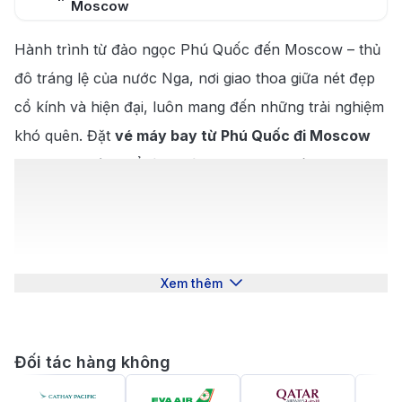
Moscow
5
.
Kinh nghiệm du lịch và khám phá Moscow
Hành trình từ đảo ngọc Phú Quốc đến Moscow – thủ
Thời điểm lý tưởng để khám phá vẻ đẹp
đô tráng lệ của nước Nga, nơi giao thoa giữa nét đẹp
5.1
.
Moscow
cổ kính và hiện đại, luôn mang đến những trải nghiệm
Những địa điểm tham quan nổi bật ở
5.2
.
khó quên. Đặt
vé máy bay từ Phú Quốc đi Moscow
Moscow
tại
190 Booking
để tận hưởng dịch vụ uy tín, lịch bay
5.3
.
Khám phá ẩm thực tại Moscow
linh hoạt cùng mức giá tốt nhất. Với đội ngũ tư vấn
chuyên nghiệp qua hotline 028 3827 0404, bạn sẽ dễ
dàng tìm được chuyến bay phù hợp để khám phá
Quảng trường Đỏ nổi tiếng, nhà thờ St. Basil rực rỡ
Xem thêm
sắc màu hay những công trình kiến trúc tuyệt đẹp tại
xứ sở bạch dương đầy mê hoặc.
Giới thiệu về Moscow
Đối tác hàng không