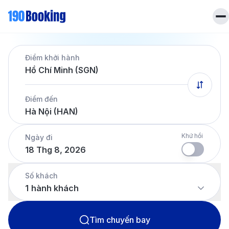
Trang chủ
Điểm khởi hành
Vé máy bay
Hồ Chí Minh (SGN)
Tin tức
Khách sạn
Điểm đến
Dịch vụ
Hà Nội (HAN)
Tin tức
Liên hệ
Hotline
028 7303 6167
Khứ hồi
Ngày đi
18 Thg 8, 2026
Tiếng Việt
Số khách
1
hành khách
Tìm chuyến bay