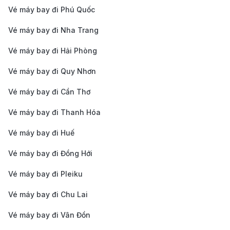
nổi bật với khung cảnh tuyết trắng và không khí Giáng
Vé máy bay đi Phú Quốc
sinh rực rỡ. Dù đến vào thời điểm nào, Moscow cũng
Vé máy bay đi Nha Trang
luôn cuốn hút du khách với sự kết hợp hoàn hảo giữa
Vé máy bay đi Hải Phòng
kiến trúc cổ kính, những quảng trường lộng lẫy và
những công viên tuyệt đẹp, hứa hẹn mang đến những
Vé máy bay đi Quy Nhơn
trải nghiệm khó quên.
Vé máy bay đi Cần Thơ
Những địa điểm tham quan nổi bật ở
Vé máy bay đi Thanh Hóa
Moscow
Vé máy bay đi Huế
Moscow là thành phố mang đậm dấu ấn lịch sử và
Vé máy bay đi Đồng Hới
văn hóa, với nhiều điểm đến hấp dẫn. Dưới đây là một
số điểm tham quan nổi bật mà bạn không nên bỏ lỡ:
Vé máy bay đi Pleiku
Quảng trường Đỏ (Red Square):
Là trung tâm lịch
Vé máy bay đi Chu Lai
sử và văn hóa của Moscow, Quảng trường Đỏ nổi
Vé máy bay đi Vân Đồn
bật với không gian rộng lớn và những công trình