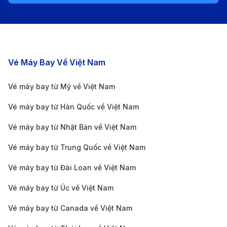
đến những trải nghiệm dịch vụ chất lượng cho hàng
triệu lượt khách quốc tế mỗi năm. Hành khách có thể
thoải mái mua sắm tại các cửa hàng miễn thuế, thưởng
thức ẩm thực đa dạng tại hệ thống nhà hàng, đổi tiền
Các chặng bay nổi bật
Vé Máy Bay Về Việt Nam
ngoại tệ tiện lợi và dễ dàng tìm kiếm các phương tiện
kết nối trung tâm thành phố.
Vé máy bay từ Mỹ về Việt Nam
Làm thế nào để di chuyển từ sân bay Sheremetyevo
Vé máy bay từ Hàn Quốc về Việt Nam
vào trung tâm Moscow?
Vé máy bay từ Nhật Bản về Việt Nam
Từ Sheremetyevo, bạn có nhiều lựa chọn phù hợp với
ngân sách và thời gian của mình:
Vé máy bay từ Trung Quốc về Việt Nam
Aeroexpress Train – Tốc độ và tiện lợi:
Đây là lựa
Vé máy bay từ Đài Loan về Việt Nam
chọn hàng đầu dành cho những ai muốn tiết kiệm
Vé máy bay từ Úc về Việt Nam
thời gian. Chuyến tàu Aeroexpress đưa bạn đến
Vé máy bay từ Canada về Việt Nam
nhà ga Belorussky, nằm ngay trung tâm Moscow