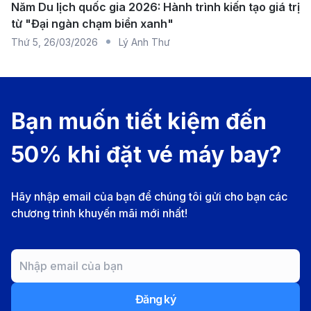
Năm Du lịch quốc gia 2026: Hành trình kiến tạo giá trị
Dịch vụ xe công nghệ:
Với ứng dụng xe công nghệ
từ "Đại ngàn chạm biển xanh"
như Grab, bạn chỉ cần vài cú chạm là đã có ngay
Thứ 5
,
26/03/2026
Lý Anh Thư
xe đến đón, đây là lựa chọn phổ biến và tiết kiệm
chi phí cho hành khách di chuyển đến sân bay.
Thông tin về sân bay quốc tế
Bạn muốn tiết kiệm đến
Sheremetyevo (SVO), Moscow
50% khi đặt vé máy bay?
Nằm cách trung tâm Moscow khoảng 27km về phía
Tây Bắc, Sân bay quốc tế Sheremetyevo
Hãy nhập email của bạn để chúng tôi gửi cho bạn các
(Sheremetyevo International Airport - SVO) là cửa
chương trình khuyến mãi mới nhất!
ngõ hàng không lớn nhất và quan trọng nhất của thủ
đô nước Nga. Là trung tâm chính của hãng hàng
không Aeroflot, Sheremetyevo không chỉ là một trong
những sân bay bận rộn nhất châu Âu mà còn mang
Đăng ký