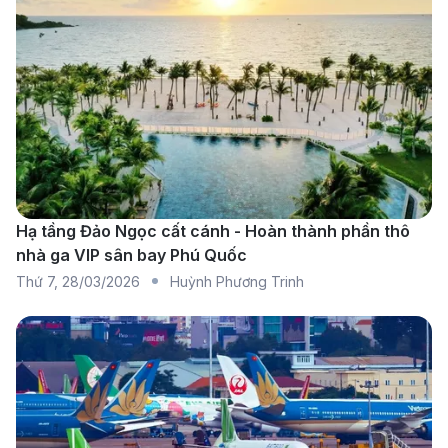
qua Thượng Hải. Giá vé cạnh tranh, dịch vụ ổn
định và thường có khuyến mãi lớn.
China Southern Airlines:
Cung cấp hành trình nối
chuyến qua Quảng Châu với chi phí hợp lý và thời
gian di chuyển linh hoạt, mang đến trải nghiệm bay
thoải mái cho du khách.
Qatar Airways:
Hãng hàng không 5 sao với dịch
vụ đẳng cấp, chuyến bay từ Phú Quốc đi Moscow
Hạ tầng Đảo Ngọc cất cánh - Hoàn thành phần thô
nhà ga VIP sân bay Phú Quốc
thường quá cảnh tại Doha, mang lại trải nghiệm
Thứ 7
,
28/03/2026
Huỳnh Phương Trinh
sang trọng và tiện nghi bậc nhất.
Thông tin sân bay Phú Quốc (PQC)
và sân bay Moscow (SVO)
Thông tin về sân bay quốc tế Phú Quốc
(PQC)