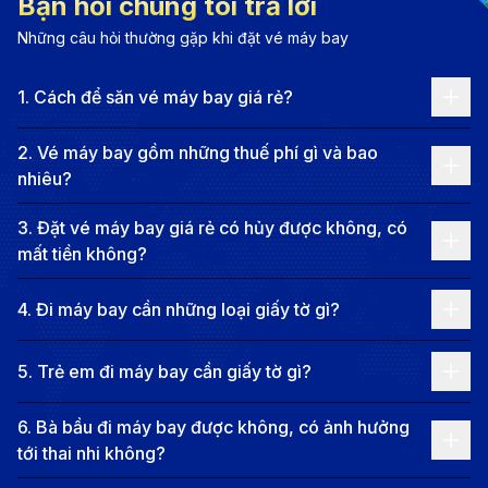
Thông tin chặng bay từ Phú Quốc -
Bạn hỏi chúng tôi trả lời
Moscow
Những câu hỏi thường gặp khi đặt vé máy bay
Các tuyến bay phổ biến từ Phú Quốc đến
1
.
Cách để săn vé máy bay giá rẻ?
Moscow
2
.
Vé máy bay gồm những thuế phí gì và bao
Hiện tại, không có chuyến bay thẳng từ Phú Quốc
nhiêu?
đến Moscow. Bạn sẽ cần nối chuyến qua các thành
3
.
Đặt vé máy bay giá rẻ có hủy được không, có
phố lớn như TP.HCM, Hà Nội, Dubai, hoặc các thành
mất tiền không?
phố lớn khác tại Trung Quốc,..Các chuyến bay nối
chuyến có cước vé dao động từ 12,000,000 VND đến
4
.
Đi máy bay cần những loại giấy tờ gì?
hơn 30,000,000 VND, và tổng thời gian bay ước tính
5
.
Trẻ em đi máy bay cần giấy tờ gì?
khoảng từ 18 giờ đến hơn 25 giờ, có thể kéo dài hơn
nếu thời gian quá cảnh dài, tùy thuộc vào hãng hàng
6
.
Bà bầu đi máy bay được không, có ảnh hưởng
không và điểm quá cảnh cụ thể.
tới thai nhi không?
Các hãng hàng không khai thác chuyến