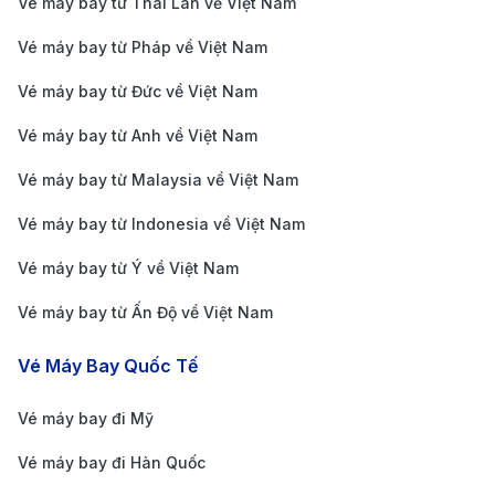
chỉ trong 35 phút. Giá vé khoảng 500 RUB (tương
Vé máy bay từ Thái Lan về Việt Nam
đương khoảng 125,000 VND), rất hợp lý cho hành
Vé máy bay từ Pháp về Việt Nam
trình nhanh chóng và thoải mái.
Vé máy bay từ Đức về Việt Nam
Taxi – Linh hoạt và tiện nghi:
Nếu bạn mang nhiều
Vé máy bay từ Anh về Việt Nam
hành lý hoặc cần di chuyển ngay sau chuyến bay,
taxi là phương án lý tưởng. Giá cước dao động từ
Vé máy bay từ Malaysia về Việt Nam
1,500 đến 2,500 RUB (khoảng 370,000 - 610,000
Vé máy bay từ Indonesia về Việt Nam
VND) tùy vào khoảng cách và thời điểm. Bạn nên
Vé máy bay từ Ý về Việt Nam
sử dụng các hãng taxi uy tín hoặc đặt xe qua ứng
Vé máy bay từ Ấn Độ về Việt Nam
dụng như Yandex Taxi hay Uber.
Xe buýt công cộng – Tiết kiệm và trải nghiệm:
Với
Vé Máy Bay Quốc Tế
mức giá siêu rẻ chỉ từ 50 - 100 RUB (khoảng
Vé máy bay đi Mỹ
12,000 - 25,000 VND), xe buýt là lựa chọn kinh tế
cho những du khách dư dả thời gian. Thời gian di
Vé máy bay đi Hàn Quốc