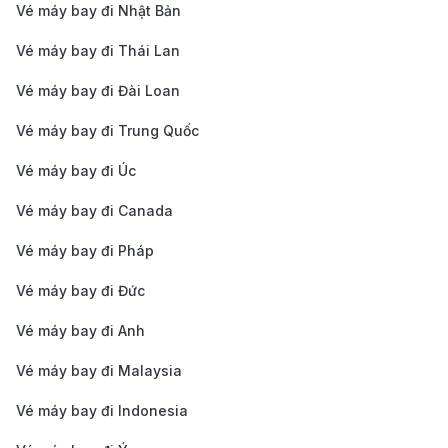
chuyển từ sân bay vào trung tâm thành phố mất
Vé máy bay đi Nhật Bản
khoảng 1 đến 1,5 giờ, tùy vào tình trạng giao thông.
Vé máy bay đi Thái Lan
Dù lựa chọn phương tiện nào, hành trình từ sân bay
Vé máy bay đi Đài Loan
Sheremetyevo đến trung tâm Moscow chắc chắn sẽ
mở ra trước mắt bạn một thành phố sôi động, lịch sử
Vé máy bay đi Trung Quốc
và đầy sắc màu của xứ sở bạch dương!
Vé máy bay đi Úc
Kinh nghiệm đặt vé máy bay từ Phú
Vé máy bay đi Canada
Quốc đi Moscow
Vé máy bay đi Pháp
Để có một chuyến bay thuận lợi và tiết kiệm từ Phú
Vé máy bay đi Đức
Quốc đến Moscow, bạn cần lưu ý một số kinh nghiệm
Vé máy bay đi Anh
dưới đây:
Đặt vé sớm
: Để có giá vé tốt nhất, bạn nên đặt vé
Vé máy bay đi Malaysia
máy bay từ Phú Quốc đi Moscow ít nhất 2 tháng
Vé máy bay đi Indonesia
trước ngày khởi hành. Điều này sẽ giúp bạn tiết