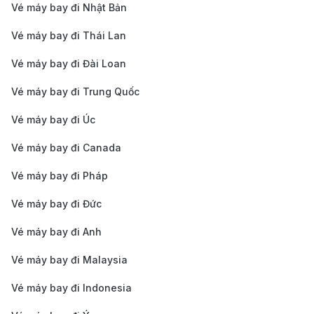
(khoảng 40.000 VND), sẽ đưa bạn đến trạm
Vé máy bay đi Nhật Bản
Avenida de América sau khoảng 40 phút.
Vé máy bay đi Thái Lan
Taxi:
Nếu bạn muốn sự thoải mái, taxi là lựa chọn
Vé máy bay đi Đài Loan
lý tưởng, đặc biệt khi mang theo nhiều hành lý. Giá
cước từ sân bay vào trung tâm dao động từ 30-40
Vé máy bay đi Trung Quốc
EUR (khoảng 800.000 - 1.070.000 VND), với thời
Vé máy bay đi Úc
gian di chuyển từ 20-30 phút, tùy vào tình hình
Vé máy bay đi Canada
giao thông.
Vé máy bay đi Pháp
Dịch vụ xe công nghệ (Uber):
Uber cũng hoạt
động tại Madrid, với mức giá tương đương taxi
Vé máy bay đi Đức
truyền thống, mang lại sự tiện lợi và dễ dàng đặt xe
Vé máy bay đi Anh
qua ứng dụng.
Vé máy bay đi Malaysia
Kinh nghiệm đặt vé máy bay từ Phú
Quốc đi Madrid
Vé máy bay đi Indonesia