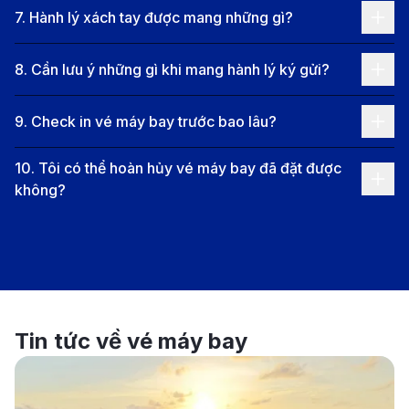
7
.
Hành lý xách tay được mang những gì?
Vietnam Airlines:
Vietnam Airlines cung cấp các
chuyến bay nối chuyến từ Phú Quốc đến Madrid
8
.
Cần lưu ý những gì khi mang hành lý ký gửi?
qua TP.HCM hoặc Hà Nội, với các điểm dừng tại
Paris, Frankfurt hoặc những thành phố châu Âu
9
.
Check in vé máy bay trước bao lâu?
khác. Đây là lựa chọn phổ biến cho hành khách
10
.
Tôi có thể hoàn hủy vé máy bay đã đặt được
Việt Nam nhờ dịch vụ chất lượng và các điểm nối
không?
chuyến thuận tiện.
Qatar Airways:
Qatar Airways khai thác các
chuyến bay nối chuyến từ Phú Quốc đến Madrid
với điểm dừng tại Doha. Hãng nổi bật với dịch vụ
cao cấp và tiện nghi hiện đại, mang đến trải nghiệm
Tin tức về vé máy bay
bay tuyệt vời.
Iberia:
Hãng hàng không Iberia cung cấp các