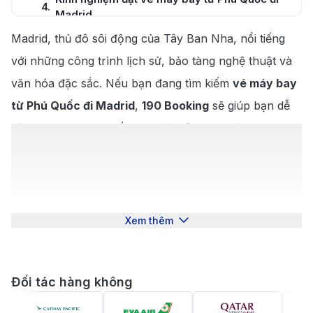
4
.
Madrid
Madrid, thủ đô sôi động của Tây Ban Nha, nổi tiếng
5
.
Kinh nghiệm du lịch và khám phá Madrid
với những công trình lịch sử, bảo tàng nghệ thuật và
5.1
.
Những địa điểm nổi bật tại Madrid
văn hóa đặc sắc. Nếu bạn đang tìm kiếm
vé máy bay
Khám phá nền ẩm thực phong phú tại
5.2
.
từ Phú Quốc đi Madrid
,
190 Booking
sẽ giúp bạn dễ
Madrid
dàng chọn lựa chuyến bay với giá ưu đãi và dịch vụ
chất lượng. Khám phá Madrid với những điểm đến như
Cung điện Hoàng gia, bảo tàng Prado, và quảng
trường Puerta del Sol ngay hôm nay. Đặt vé máy bay
từ Phú Quốc đi Madrid tại 190 Booking để trải nghiệm
Xem thêm
chuyến du lịch tuyệt vời!
Giới thiệu về Madrid, Tây Ban Nha
Đối tác hàng không
Madrid, thủ đô của Tây Ban Nha, là một thành phố