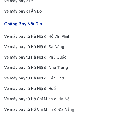
Vé máy bay đi Ý
Để có được vé máy bay giá rẻ và hành trình suôn sẻ
Vé máy bay đi Ấn Độ
từ Phú Quốc đến Madrid, bạn cần lưu ý một số kinh
nghiệm sau:
Chặng Bay Nội Địa
Đặt vé sớm
: Đặt vé trước từ 2 đến 3 tháng giúp
Vé máy bay từ Hà Nội đi Hồ Chí Minh
bạn có nhiều lựa chọn về lịch trình và giá vé tốt
hơn. Giá vé thường tăng cao vào các dịp lễ, tết
Vé máy bay từ Hà Nội đi Đà Nẵng
hoặc mùa du lịch cao điểm, vì vậy hãy lên kế
Vé máy bay từ Hà Nội đi Phú Quốc
hoạch đặt vé sớm để tiết kiệm chi phí.
Vé máy bay từ Hà Nội đi Nha Trang
Theo dõi các chương trình khuyến mãi:
Các hãng
Vé máy bay từ Hà Nội đi Cần Thơ
hàng không thường xuyên tổ chức các đợt giảm
giá vào các dịp lễ hoặc mùa thấp điểm. Bạn có thể
Vé máy bay từ Hà Nội đi Huế
dễ dàng so sánh giá vé từ nhiều hãng thông qua
Vé máy bay từ Hồ Chí Minh đi Hà Nội
các ứng dụng, giúp chọn lựa chuyến bay phù hợp
Vé máy bay từ Hồ Chí Minh đi Đà Nẵng
với ngân sách và kế hoạch của mình, đồng thời