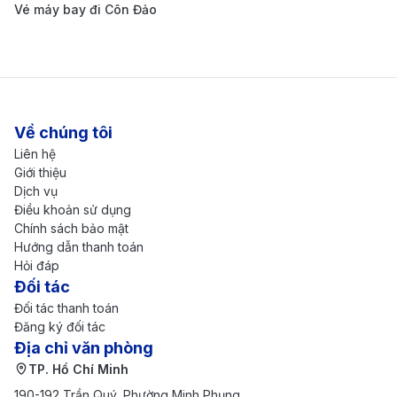
nơi trưng bày các tác phẩm của các họa sĩ nổi
Vé máy bay đi Côn Đảo
tiếng như Velázquez, Goya, và El Greco. Đây là
điểm đến không thể thiếu cho những người yêu
thích nghệ thuật.
Công viên Retiro (Parque del Retiro):
Là một
Về chúng tôi
trong những công viên lớn nhất và đẹp nhất
Liên hệ
Giới thiệu
Madrid, nơi bạn có thể thư giãn, tham gia các hoạt
Dịch vụ
động ngoài trời hoặc thưởng ngoạn hồ nước trong
Điều khoản sử dụng
Chính sách bảo mật
công viên. Đây cũng là nơi tọa lạc của nhiều tòa
Hướng dẫn thanh toán
nhà lịch sử.
Hỏi đáp
Đối tác
Plaza Mayor:
Quảng trường nổi tiếng với không
Đối tác thanh toán
gian rộng lớn, các cửa hàng, nhà hàng và quán cà
Đăng ký đối tác
Địa chỉ văn phòng
phê xung quanh. Đây là nơi lý tưởng để thưởng
TP. Hồ Chí Minh
thức ẩm thực địa phương và ngắm nhìn cuộc sống
190-192 Trần Quý, Phường Minh Phụng