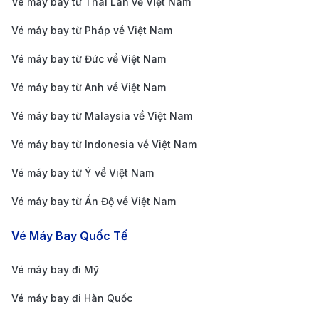
đại cho du khách.
Vé máy bay từ Thái Lan về Việt Nam
Hướng dẫn di chuyển từ sân bay Madrid-Barajas về
Vé máy bay từ Pháp về Việt Nam
trung tâm thành phố
Vé máy bay từ Đức về Việt Nam
Sân bay Madrid-Barajas cách trung tâm thành phố
Vé máy bay từ Anh về Việt Nam
Madrid khoảng 14km, và có nhiều phương tiện di
chuyển từ sân bay vào trung tâm thành phố:
Vé máy bay từ Malaysia về Việt Nam
Tàu điện ngầm (Metro):
Tuyến Metro Line 8 kết
Vé máy bay từ Indonesia về Việt Nam
nối trực tiếp sân bay với trung tâm Madrid, giúp
Vé máy bay từ Ý về Việt Nam
bạn di chuyển nhanh chóng chỉ trong 20-30 phút.
Vé máy bay từ Ấn Độ về Việt Nam
Giá vé khoảng 4.50 EUR (khoảng 120.000 VND), là
lựa chọn tiết kiệm và tiện lợi.
Vé Máy Bay Quốc Tế
Xe buýt công cộng:
Xe buýt là một phương tiện di
Vé máy bay đi Mỹ
chuyển phổ biến và giá rẻ từ sân bay vào trung
tâm Madrid. Tuyến 200, với giá vé 1.50 EUR
Vé máy bay đi Hàn Quốc