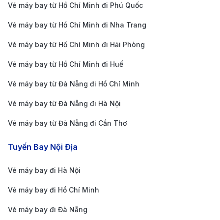
Vé máy bay từ Hồ Chí Minh đi Phú Quốc
không bỏ lỡ các ưu đãi đặc biệt.
Sử dụng các dịch vụ trực tuyến uy tín
: Đặt vé qua
Vé máy bay từ Hồ Chí Minh đi Nha Trang
các trang web uy tín có thể giúp bạn dễ dàng so
Vé máy bay từ Hồ Chí Minh đi Hải Phòng
sánh giá vé, lựa chọn giờ bay linh hoạt và nhận
Vé máy bay từ Hồ Chí Minh đi Huế
các ưu đãi hấp dẫn. Hệ thống trực tuyến còn giúp
Vé máy bay từ Đà Nẵng đi Hồ Chí Minh
bạn tiết kiệm thời gian và công sức trong việc tìm
kiếm vé.
Vé máy bay từ Đà Nẵng đi Hà Nội
Chú ý đến hành lý
: Nếu bạn bay với các hãng
Vé máy bay từ Đà Nẵng đi Cần Thơ
hàng không giá rẻ, hãy kiểm tra kỹ các quy định về
Tuyến Bay Nội Địa
hành lý ký gửi và hành lý xách tay để tránh các
khoản phí phát sinh không mong muốn.
Vé máy bay đi Hà Nội
Kinh nghiệm du lịch và khám phá
Vé máy bay đi Hồ Chí Minh
Madrid
Vé máy bay đi Đà Nẵng
Những địa điểm nổi bật tại Madrid