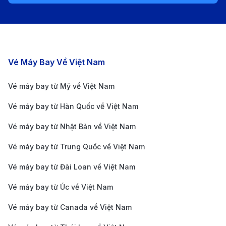
như Grab, bạn chỉ cần vài cú chạm là đã có ngay
xe đến đón, đây là lựa chọn phổ biến và tiết kiệm
chi phí cho hành khách di chuyển đến sân bay.
Thông tin về sân bay quốc tế Adolfo
Các chặng bay nổi bật
Vé Máy Bay Về Việt Nam
Suárez Madrid-Barajas (MAD)
Vé máy bay từ Mỹ về Việt Nam
Sân bay quốc tế Adolfo Suárez Madrid-Barajas
Vé máy bay từ Hàn Quốc về Việt Nam
(MAD) không chỉ là sân bay lớn nhất của Madrid mà
Vé máy bay từ Nhật Bản về Việt Nam
còn là một trong những trung tâm hàng không nhộn
nhịp nhất châu Âu. Cách trung tâm thành phố chỉ
Vé máy bay từ Trung Quốc về Việt Nam
khoảng 14km về phía Đông Bắc, sân bay này đóng
Vé máy bay từ Đài Loan về Việt Nam
vai trò là cửa ngõ quan trọng, kết nối Madrid với các
Vé máy bay từ Úc về Việt Nam
điểm đến quốc tế, phục vụ hàng triệu hành khách mỗi
Vé máy bay từ Canada về Việt Nam
năm và mang đến những trải nghiệm tiện nghi, hiện