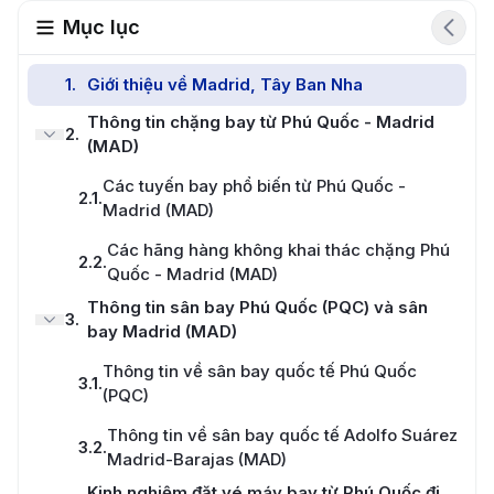
Mục lục
1
.
Giới thiệu về Madrid, Tây Ban Nha
Thông tin chặng bay từ Phú Quốc - Madrid
2
.
(MAD)
Các tuyến bay phổ biến từ Phú Quốc -
2.1
.
Madrid (MAD)
Các hãng hàng không khai thác chặng Phú
2.2
.
Quốc - Madrid (MAD)
Thông tin sân bay Phú Quốc (PQC) và sân
3
.
bay Madrid (MAD)
Thông tin về sân bay quốc tế Phú Quốc
3.1
.
(PQC)
Thông tin về sân bay quốc tế Adolfo Suárez
3.2
.
Madrid-Barajas (MAD)
Kinh nghiệm đặt vé máy bay từ Phú Quốc đi