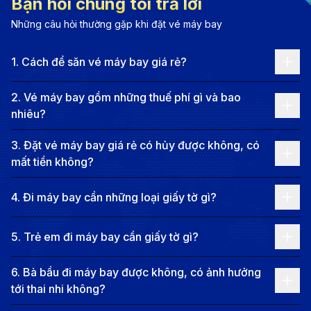
Madrid (MAD)
Bạn hỏi chúng tôi trả lời
Những câu hỏi thường gặp khi đặt vé máy bay
Các tuyến bay phổ biến từ Phú Quốc -
Madrid (MAD)
1
.
Cách để săn vé máy bay giá rẻ?
Hiện tại, không có chuyến bay thẳng từ Phú Quốc
2
.
Vé máy bay gồm những thuế phí gì và bao
đến Madrid. Bạn sẽ cần nối chuyến qua các thành
nhiêu?
phố lớn như TP.HCM, Hà Nội, Dubai, hoặc các thành
3
.
Đặt vé máy bay giá rẻ có hủy được không, có
phố lớn khác tại châu Á và châu Âu. Các chuyến bay
mất tiền không?
nối chuyến có cước vé dao động từ 12,000,000 VND
đến hơn 30,000,000 VND, và tổng thời gian bay ước
4
.
Đi máy bay cần những loại giấy tờ gì?
tính khoảng từ 19 giờ đến hơn 25 giờ, có thể kéo dài
5
.
Trẻ em đi máy bay cần giấy tờ gì?
hơn nếu thời gian quá cảnh dài, tùy thuộc vào hãng
hàng không và điểm quá cảnh cụ thể.
6
.
Bà bầu đi máy bay được không, có ảnh hưởng
Các hãng hàng không khai thác chặng Phú
tới thai nhi không?
Quốc - Madrid (MAD)