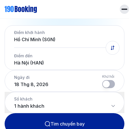
Trang chủ
Điểm khởi hành
Vé máy bay
Hồ Chí Minh (SGN)
Tin tức
Khách sạn
Điểm đến
Dịch vụ
Hà Nội (HAN)
Tin tức
Liên hệ
Hotline
028 7303 6167
Khứ hồi
Ngày đi
18 Thg 8, 2026
Tiếng Việt
Số khách
1
hành khách
Tìm chuyến bay