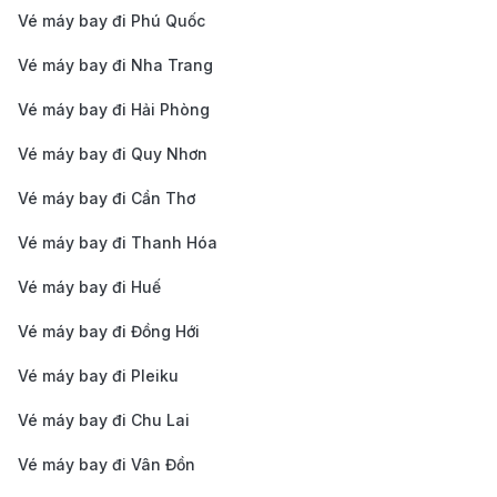
Vé máy bay đi Phú Quốc
Madrid là một trong những thành phố nổi bật của
Vé máy bay đi Nha Trang
châu Âu, nơi bạn có thể khám phá những di sản văn
Vé máy bay đi Hải Phòng
hóa, lịch sử phong phú và thưởng thức ẩm thực Tây
Ban Nha tuyệt vời. Dưới đây là một số gợi ý để bạn
Vé máy bay đi Quy Nhơn
khám phá Madrid:
Vé máy bay đi Cần Thơ
Cung điện Hoàng gia Madrid (Palacio Real):
Là nơi
Vé máy bay đi Thanh Hóa
ở chính thức của gia đình hoàng gia Tây Ban Nha,
Vé máy bay đi Huế
Cung điện Hoàng gia là một công trình kiến trúc
tuyệt đẹp với nội thất sang trọng và các khu vườn
Vé máy bay đi Đồng Hới
rộng lớn, là điểm đến lý tưởng để tìm hiểu về lịch
Vé máy bay đi Pleiku
sử của Tây Ban Nha.
Vé máy bay đi Chu Lai
Bảo tàng Prado (Museo del Prado):
Một trong
Vé máy bay đi Vân Đồn
những bảo tàng nghệ thuật nổi tiếng nhất thế giới,