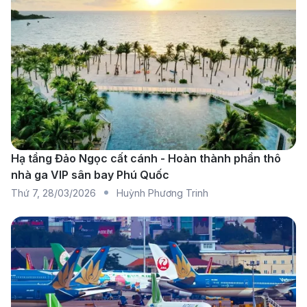
chuyến bay nối chuyến từ Phú Quốc đến Madrid
qua các điểm dừng tại các thành phố lớn của châu
Âu, nổi bật với dịch vụ thân thiện và chất lượng.
Emirates:
Emirates khai thác chuyến bay từ Phú
Quốc đến Madrid qua Dubai. Hãng nổi tiếng với
dịch vụ tiện nghi và cao cấp, là lựa chọn lý tưởng
cho hành trình dài.
Turkish Airlines:
Turkish Airlines cung cấp các
Hạ tầng Đảo Ngọc cất cánh - Hoàn thành phần thô
nhà ga VIP sân bay Phú Quốc
chuyến bay nối chuyến từ Phú Quốc đến Madrid
Thứ 7
,
28/03/2026
Huỳnh Phương Trinh
với điểm dừng tại Istanbul. Đây là lựa chọn phổ
biến nhờ chi phí hợp lý và chất lượng dịch vụ xuất
sắc.
Air France:
Air France cung cấp các chuyến bay
nối chuyến từ Phú Quốc đến Madrid qua Paris.