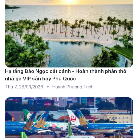
cũng khai thác các chuyến bay nối chuyến qua
TP.HCM hoặc Hà Nội. Với giá vé hợp lý, VietJet
mang đến cho hành khách sự linh hoạt và tiết kiệm
chi phí, đồng thời vẫn đảm bảo một trải nghiệm
bay khá dễ chịu.
China Southern Airlines
: Các chuyến bay của
China Southern Airlines thường nối chuyến qua
Quảng Châu, giúp hành khách dễ dàng tiếp cận
Hạ tầng Đảo Ngọc cất cánh - Hoàn thành phần thô
nhà ga VIP sân bay Phú Quốc
Thành Đô. Với một trong những mạng lưới hàng
Thứ 7
,
28/03/2026
Huỳnh Phương Trinh
không rộng khắp, China Southern luôn đảm bảo
các chuyến bay chất lượng, nhanh chóng và thuận
tiện.
Air China
: Hãng hàng không quốc gia Trung Quốc
này cung cấp các chuyến bay nối chuyến qua