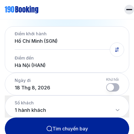
Trang chủ
Điểm khởi hành
Vé máy bay
Hồ Chí Minh (SGN)
Tin tức
Khách sạn
Điểm đến
Dịch vụ
Hà Nội (HAN)
Tin tức
Liên hệ
Hotline
028 7303 6167
Khứ hồi
Ngày đi
18 Thg 8, 2026
Tiếng Việt
Số khách
1
hành khách
Tìm chuyến bay