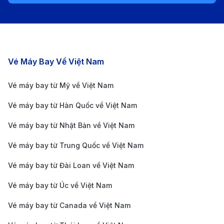
cho những ai muốn linh động trong lịch trình.
Thông tin về sân bay quốc tế Song Lưu
(CTU), Thành Đô
Các chặng bay nổi bật
Vé Máy Bay Về Việt Nam
Sân bay quốc tế Song Lưu (Chengdu Shuangliu
International Airport - CTU) là một trong những sân
Vé máy bay từ Mỹ về Việt Nam
bay lớn nhất và quan trọng nhất tại Trung Quốc, xếp
Vé máy bay từ Hàn Quốc về Việt Nam
hạng thứ tư trong cả nước. Được đặt cách trung tâm
Vé máy bay từ Nhật Bản về Việt Nam
Thành Đô khoảng 11km, sân bay này đóng vai trò là
cửa ngõ chính của khu vực Tây Nam Trung Quốc.
Vé máy bay từ Trung Quốc về Việt Nam
Song Lưu không chỉ nổi bật với cơ sở hạ tầng hiện đại
Vé máy bay từ Đài Loan về Việt Nam
mà còn mang đến nhiều tiện ích cho hành khách, bao
Vé máy bay từ Úc về Việt Nam
gồm cửa hàng miễn thuế, nhà hàng đa dạng, quầy đổi
Vé máy bay từ Canada về Việt Nam
tiền, và khu vực nghỉ ngơi thoải mái. Với sự kết hợp