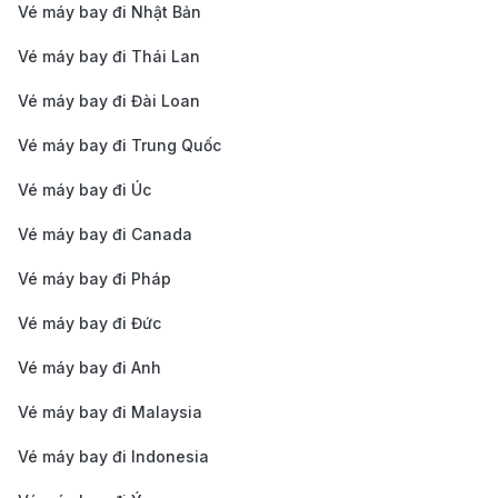
12 CNY (khoảng 35,000 - 42,000 VND). Thời gian
Vé máy bay đi Nhật Bản
di chuyển dao động từ 30 đến 40 phút, giúp bạn
Vé máy bay đi Thái Lan
nhanh chóng tiếp cận các điểm đến chính trong
Vé máy bay đi Đài Loan
thành phố mà không phải lo lắng về tắc đường hay
chi phí cao. Các tuyến xe buýt đều có điểm đón tại
Vé máy bay đi Trung Quốc
các cổng chính của nhà ga sân bay, thuận tiện cho
Vé máy bay đi Úc
mọi hành khách.
Vé máy bay đi Canada
Tàu cao tốc (High-speed train)
: Bạn có thể lên
Vé máy bay đi Pháp
tàu cao tốc tại ga sân bay Song Lưu để đến các ga
lớn của Thành Đô như Ga Nam Thành Đô và Ga
Vé máy bay đi Đức
Đông Thành Đô. Giá vé khoảng 11 CNY (khoảng
Vé máy bay đi Anh
38,000 VND). Tàu cao tốc cũng kết nối sân bay với
Vé máy bay đi Malaysia
các thành phố lân cận như Mianyang, Deyang và
Vé máy bay đi Indonesia
Leshan.