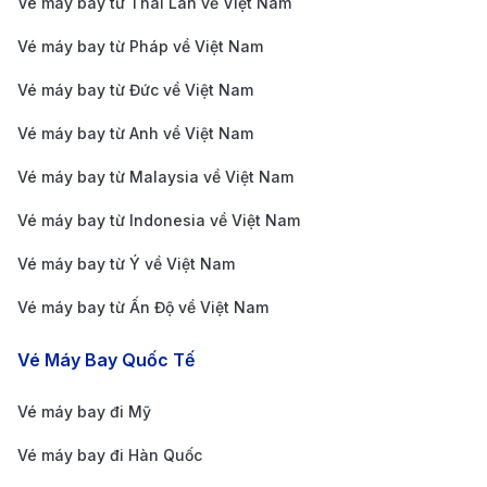
giữa dịch vụ tiện nghi và khả năng kết nối tuyệt vời,
Vé máy bay từ Thái Lan về Việt Nam
sân bay Song Lưu là điểm khởi đầu lý tưởng cho hành
Vé máy bay từ Pháp về Việt Nam
trình khám phá Thành Đô và các khu vực xung
Vé máy bay từ Đức về Việt Nam
quanh.
Vé máy bay từ Anh về Việt Nam
Cách di chuyển từ sân bay Song Lưu đến trung tâm
Thành Đô
Vé máy bay từ Malaysia về Việt Nam
Từ sân bay Song Lưu, bạn có thể lựa chọn một số
Vé máy bay từ Indonesia về Việt Nam
phương tiện di chuyển thuận tiện và tiết kiệm để đến
Vé máy bay từ Ý về Việt Nam
trung tâm Thành Đô:
Vé máy bay từ Ấn Độ về Việt Nam
Xe buýt sân bay
: Xe buýt từ sân bay Song Lưu là
phương tiện di chuyển tiện lợi và tiết kiệm cho hành
Vé Máy Bay Quốc Tế
khách. Với các tuyến xe buýt nối sân bay đến
Vé máy bay đi Mỹ
trung tâm Thành Đô và các khu vực khác như Ga
xe lửa Thành Đô, hành khách chỉ cần trả từ 10 đến
Vé máy bay đi Hàn Quốc