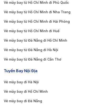
Vé máy bay từ Hồ Chí Minh đi Phú Quốc
Đặt vé sớm
: Đặt vé trước từ 2 - 3 tháng giúp bạn
có nhiều lựa chọn về lịch trình và giá vé tốt hơn.
Vé máy bay từ Hồ Chí Minh đi Nha Trang
Giá vé thường tăng cao vào các dịp lễ, tết hoặc
Vé máy bay từ Hồ Chí Minh đi Hải Phòng
mùa du lịch cao điểm, vì vậy hãy lên kế hoạch đặt
Vé máy bay từ Hồ Chí Minh đi Huế
vé sớm để tiết kiệm chi phí.
Vé máy bay từ Đà Nẵng đi Hồ Chí Minh
Theo dõi các chương trình khuyến mãi
: Các hãng
hàng không thường có các chương trình khuyến
Vé máy bay từ Đà Nẵng đi Hà Nội
mãi vé máy bay giá rẻ. Bạn có thể đăng ký nhận
Vé máy bay từ Đà Nẵng đi Cần Thơ
thông báo qua email hoặc theo dõi các trang web
Tuyến Bay Nội Địa
so sánh giá vé để không bỏ lỡ các cơ hội khuyến
mãi.
Vé máy bay đi Hà Nội
Chọn giờ bay linh hoạt:
Các chuyến bay vào sáng
Vé máy bay đi Hồ Chí Minh
sớm hoặc đêm muộn thường có giá rẻ hơn so với
Vé máy bay đi Đà Nẵng
những khung giờ cao điểm. Nếu không quan trọng