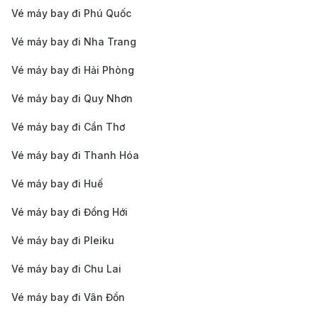
về thời gian, lựa chọn các chuyến bay vào giờ này
Vé máy bay đi Phú Quốc
sẽ giúp bạn tiết kiệm được khá nhiều chi phí.
Vé máy bay đi Nha Trang
Chú ý quy định hành lý
: Nếu bay với các hãng
Vé máy bay đi Hải Phòng
hàng không giá rẻ như VietJet Air, hãy kiểm tra kỹ
Vé máy bay đi Quy Nhơn
các quy định về hành lý xách tay và hành lý ký gửi
để tránh phát sinh chi phí không mong muốn.
Vé máy bay đi Cần Thơ
Cẩm nang du lịch Thành Đô
Vé máy bay đi Thanh Hóa
Thời điểm lý tưởng để du lịch Thành Đô
Vé máy bay đi Huế
Thành Đô có khí hậu cận nhiệt đới, đặc trưng với mùa
Vé máy bay đi Đồng Hới
hè nóng ẩm và mùa đông se lạnh. Mùa xuân (tháng 3
Vé máy bay đi Pleiku
đến tháng 5) và mùa thu (tháng 9 đến tháng 11) là thời
Vé máy bay đi Chu Lai
gian lý tưởng nhất để ghé thăm thành phố, với thời tiết
Vé máy bay đi Vân Đồn
dễ chịu, mát mẻ, mang lại cảm giác thư thái cho du