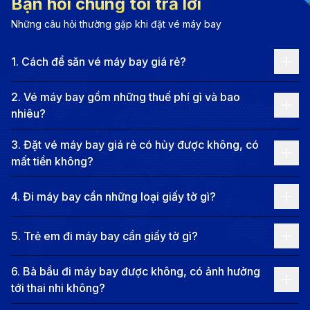
Thông tin chặng bay từ Phú Quốc -
Bạn hỏi chúng tôi trả lời
Thành Đô
Những câu hỏi thường gặp khi đặt vé máy bay
Các tuyến bay phổ biến từ Phú Quốc đến
1
.
Cách để săn vé máy bay giá rẻ?
Thành Đô
2
.
Vé máy bay gồm những thuế phí gì và bao
Hiện tại, không có chuyến bay thẳng từ Phú Quốc
nhiêu?
(sân bay quốc tế Phú Quốc - PQC) đến Thành Đô
3
.
Đặt vé máy bay giá rẻ có hủy được không, có
(sân bay quốc tế Song Lưu - CTU). Du khách sẽ phải
mất tiền không?
lựa chọn các chuyến bay nối chuyến qua các thành
phố lớn như TP.HCM, Hà Nội, hoặc Quảng Châu. Giá
4
.
Đi máy bay cần những loại giấy tờ gì?
vé máy bay một chiều cho chặng Phú Quốc - Thành
5
.
Trẻ em đi máy bay cần giấy tờ gì?
Đô thường dao động khoảng 4,000,000 VND
đến hơn
13,000,000 VND
, và tổng thời gian bay ước tính
6
.
Bà bầu đi máy bay được không, có ảnh hưởng
khoảng chừng 10 giờ đến 20 giờ, có thể kéo dài hơn
tới thai nhi không?
tùy thuộc vào hãng hàng không và thời gian chờ quá