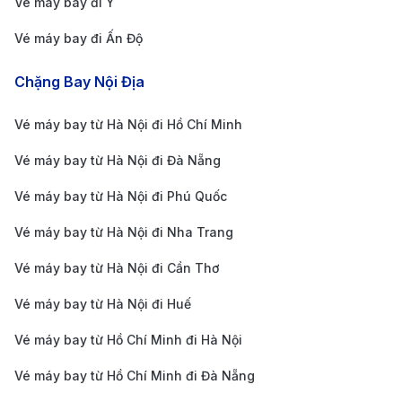
Taxi
: Nếu bạn muốn di chuyển nhanh chóng và
Vé máy bay đi Ý
tiện lợi, taxi là lựa chọn phù hợp. Taxi có sẵn tại
Vé máy bay đi Ấn Độ
các cổng của nhà ga số 1 và số 2. Giá cước từ sân
Chặng Bay Nội Địa
bay vào trung tâm thành phố khoảng 60 đến 100
CNY (khoảng 210,000 đến 350,000 VND) cho
Vé máy bay từ Hà Nội đi Hồ Chí Minh
quãng đường khoảng 11km, và thời gian di chuyển
Vé máy bay từ Hà Nội đi Đà Nẵng
khoảng 20-30 phút, tùy vào tình hình giao thông.
Vé máy bay từ Hà Nội đi Phú Quốc
Tùy vào nhu cầu và ngân sách, bạn có thể lựa chọn
phương tiện di chuyển phù hợp khi đến Thành Đô.
Vé máy bay từ Hà Nội đi Nha Trang
Kinh nghiệm đặt vé máy bay từ Phú
Vé máy bay từ Hà Nội đi Cần Thơ
Quốc đi Thành Đô
Vé máy bay từ Hà Nội đi Huế
Để có được vé máy bay giá rẻ và chuyến đi suôn sẻ
Vé máy bay từ Hồ Chí Minh đi Hà Nội
từ Phú Quốc đến Thành Đô, bạn cần lưu ý một số
Vé máy bay từ Hồ Chí Minh đi Đà Nẵng
kinh nghiệm sau: