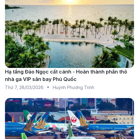
Chuyến bay thẳng là lựa chọn lý tưởng cho những
ai muốn tiết kiệm thời gian và chi phí.
Phú Quốc - Bangkok (Bay nối chuyến):
Vietnam
Airlines và VietJet cung cấp các tuyến bay nối
chuyến chặng Phú Quốc - Bangkok qua Hà Nội,
TP.HCM,... mang lại nhiều sự lựa chọn về giờ bay
cho hành khách.
Hạ tầng Đảo Ngọc cất cánh - Hoàn thành phần thô
Các hãng hàng không khai thác tuyến bay
nhà ga VIP sân bay Phú Quốc
Phú Quốc – Bangkok
Thứ 7
,
28/03/2026
Huỳnh Phương Trinh
Thai VietJet Air
: Hãng hàng không nổi tiếng của
Thái Lan, đem đến nhiều lựa chọn bay thẳng với
thời gian bay ngắn và chi phí hợp lý. Hãng cung
cấp dịch vụ cơ bản nhưng đầy đủ, phù hợp cho
những ai muốn tiết kiệm chi phí. Các tiện ích như