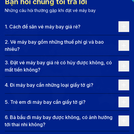
Bạn hỏi chúng tôi trả lời
Những câu hỏi thường gặp khi đặt vé máy bay
1
.
Cách để săn vé máy bay giá rẻ?
2
.
Vé máy bay gồm những thuế phí gì và bao
nhiêu?
3
.
Đặt vé máy bay giá rẻ có hủy được không, có
mất tiền không?
4
.
Đi máy bay cần những loại giấy tờ gì?
Đặt vé máy bay từ Phú Quốc đến Bangkok để khám
phá xứ sở chùa Vàng.
5
.
Trẻ em đi máy bay cần giấy tờ gì?
Thông tin chặng bay từ Phú Quốc
đến Bangkok
6
.
Bà bầu đi máy bay được không, có ảnh hưởng
tới thai nhi không?
Các tuyến bay từ Phú Quốc đi Bangkok