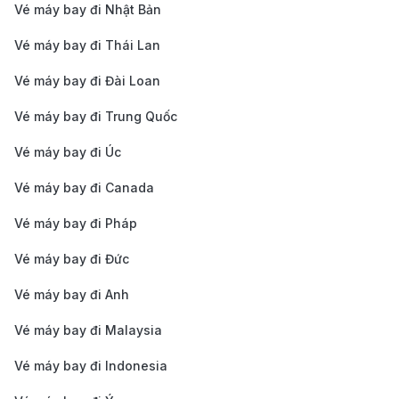
Vé máy bay đi Nhật Bản
Sân bay Don Mueang (DMK):
Cách trung tâm
Vé máy bay đi Thái Lan
thành phố khoảng 20km, Don Mueang là lựa chọn
Vé máy bay đi Đài Loan
phổ biến cho những chuyến bay giá rẻ, phù hợp
cho những ai muốn tiết kiệm chi phí.
Vé máy bay đi Trung Quốc
Cách di chuyển từ sân bay Bangkok đến trung tâm
Vé máy bay đi Úc
thành phố
Vé máy bay đi Canada
Sau khi hạ cánh tại sân bay Suvarnabhumi và Don
Vé máy bay đi Pháp
Mueang, bạn thể lựa chọn các phương tiện sau để di
chuyển từ sân bay vào trung tâm Bangkok:
Vé máy bay đi Đức
Tàu điện Airport Rail Link (Suvarnabhumi):
Đây là
Vé máy bay đi Anh
phương tiện phổ biến nhất để di chuyển từ sân bay
Vé máy bay đi Malaysia
Suvarnabhumi vào trung tâm thành phố, với thời
Vé máy bay đi Indonesia
gian di chuyển khoảng 30 phút và giá vé khoảng
45 - 150 THB (khoảng 35,000 - 110,000 VND).