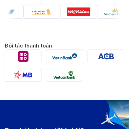
hóa truyền thống đặc sắc. Nằm bên dòng sông Chao
Phraya, thành phố nổi bật với sự kết hợp hoàn hảo
giữa các tòa nhà chọc trời và những ngôi đền cổ kính
như Cung điện Hoàng gia, Chùa Phật Ngọc (Wat Phra
Kaew) và Chùa Wat Arun, mang đến không gian
Đối tác thanh toán
huyền bí và linh thiêng. Bangkok cũng là thiên đường
mua sắm với các trung tâm thương mại như Siam
Paragon và MBK Center, cùng các khu chợ nổi tiếng
như Chatuchak. Thành phố này hấp dẫn du khách
không chỉ bởi ẩm thực đường phố phong phú, từ Pad
Thai đến Som Tum, mà còn bởi các khu vui chơi giải
trí, quán bar và nhà hàng, tạo nên một không gian giải
trí và văn hóa phong phú, làm cho Bangkok trở thành
điểm đến không thể bỏ qua.