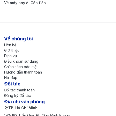
tiện cho các hoạt động tham quan ngoài trời. Mùa
Vé máy bay đi Côn Đảo
mưa từ tháng 5 đến tháng 10 có thể gây khó khăn cho
việc đi lại, nhưng đây lại là thời điểm giá vé và chi phí
dịch vụ giảm. Mùa hè từ tháng 3 đến tháng 5 có thể
nóng, nhưng Bangkok vẫn luôn sôi động với nhiều lễ
Về chúng tôi
hội và sự kiện thú vị.
Liên hệ
Địa điểm tham quan nổi bật ở Bangkok
Giới thiệu
Dịch vụ
Điều khoản sử dụng
Bangkok là thành phố nổi tiếng với những ngôi chùa
Chính sách bảo mật
lộng lẫy, các trung tâm mua sắm hiện đại và cuộc
Hướng dẫn thanh toán
Hỏi đáp
sống về đêm sôi động. Dưới đây là những địa điểm
Đối tác
không thể bỏ qua khi bạn đến thăm Bangkok:
Đối tác thanh toán
Đăng ký đối tác
Chùa Phật Nằm (Wat Pho):
Đây là ngôi chùa lớn
Địa chỉ văn phòng
nhất Bangkok và nổi tiếng với bức tượng Phật nằm
TP. Hồ Chí Minh
khổng lồ bằng vàng. Ngoài ra, du khách còn có
190-192 Trần Quý, Phường Minh Phụng