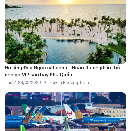
Doha. Hãng hàng không này nổi tiếng với dịch vụ
sang trọng và chất lượng cao, luôn đảm bảo sự
thoải mái tối đa cho hành khách trong suốt chuyến
bay.
KLM Royal Dutch Airlines:
KLM, hãng hàng không
quốc gia của Hà Lan, khai thác chuyến bay từ Phú
Quốc đến Amsterdam qua các điểm dừng tại
Bangkok hoặc TP.HCM. Với dịch vụ chuyên nghiệp
Hạ tầng Đảo Ngọc cất cánh - Hoàn thành phần thô
nhà ga VIP sân bay Phú Quốc
và sự kết nối dễ dàng, KLM là một lựa chọn đáng
Thứ 7
,
28/03/2026
Huỳnh Phương Trinh
tin cậy cho hành trình đến Amsterdam.
Emirates:
Emirates cung cấp các chuyến bay từ
Phú Quốc đến Amsterdam với điểm dừng tại Dubai.
Hãng nổi bật với dịch vụ cao cấp và các tiện nghi
sang trọng, mang lại một trải nghiệm bay tuyệt vời,