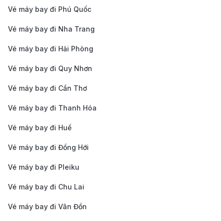
sánh giá vé, lựa chọn giờ bay linh hoạt và nhận
Vé máy bay đi Phú Quốc
các ưu đãi hấp dẫn. Hệ thống trực tuyến còn giúp
Vé máy bay đi Nha Trang
bạn tiết kiệm thời gian và công sức trong việc tìm
Vé máy bay đi Hải Phòng
kiếm vé.
Vé máy bay đi Quy Nhơn
Chú ý đến hành lý
: Khi bay với các hãng hàng
không giá rẻ, hãy kiểm tra kỹ các quy định về
Vé máy bay đi Cần Thơ
hành lý ký gửi và hành lý xách tay để tránh các
Vé máy bay đi Thanh Hóa
khoản phí phát sinh không mong muốn.
Vé máy bay đi Huế
Cẩm nang du lịch Amsterdam cùng
190 Booking
Vé máy bay đi Đồng Hới
Vé máy bay đi Pleiku
Những địa điểm nổi bật tại Amsterdam
Vé máy bay đi Chu Lai
Amsterdam là thành phố nổi tiếng với cảnh quan đẹp,
Vé máy bay đi Vân Đồn
văn hóa phong phú và những điểm đến độc đáo. Dưới