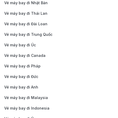
thuận tiện nhất để di chuyển từ Schiphol vào trung
Vé máy bay đi Nhật Bản
tâm Amsterdam. Chuyến tàu chạy trực tiếp đến ga
Vé máy bay đi Thái Lan
Amsterdam Centraal chỉ mất khoảng 15-20 phút,
Vé máy bay đi Đài Loan
và giá vé dao động từ 4.60 EUR (khoảng 125.000
VND), giúp bạn tiết kiệm thời gian và dễ dàng tiếp
Vé máy bay đi Trung Quốc
cận các điểm du lịch.
Vé máy bay đi Úc
Xe buýt:
Xe buýt công cộng, như tuyến Bus 397,
Vé máy bay đi Canada
kết nối sân bay với trung tâm Amsterdam. Đây là
Vé máy bay đi Pháp
lựa chọn tiết kiệm với giá vé khoảng 6 EUR
(khoảng 160.000 VND), và thời gian di chuyển
Vé máy bay đi Đức
khoảng 30-40 phút, tùy thuộc vào tình trạng giao
Vé máy bay đi Anh
thông. Đây là một lựa chọn lý tưởng nếu bạn muốn
Vé máy bay đi Malaysia
chi phí hợp lý và không vội vã.
Vé máy bay đi Indonesia
Taxi:
Nếu bạn có nhiều hành lý hoặc muốn di