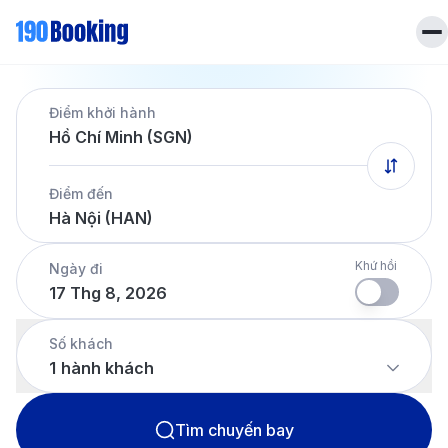
Trang chủ
Điểm khởi hành
Vé máy bay
Hồ Chí Minh (SGN)
Tin tức
Khách sạn
Điểm đến
Dịch vụ
Hà Nội (HAN)
Tin tức
Liên hệ
Hotline
028 7303 6167
Khứ hồi
Ngày đi
17 Thg 8, 2026
Tiếng Việt
Số khách
1
hành khách
Tìm chuyến bay