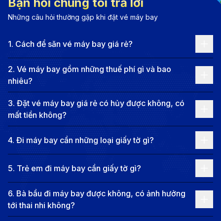
Thông tin chặng bay từ Phú Quốc đi
Bạn hỏi chúng tôi trả lời
Amsterdam (AMS)
Những câu hỏi thường gặp khi đặt vé máy bay
Các tuyến bay phổ biến từ Phú Quốc -
1
.
Cách để săn vé máy bay giá rẻ?
Amsterdam
2
.
Vé máy bay gồm những thuế phí gì và bao
Hiện tại, không có chuyến bay thẳng từ Phú Quốc
nhiêu?
(sân bay quốc tế Phú Quốc - PQC) đến Amsterdam
3
.
Đặt vé máy bay giá rẻ có hủy được không, có
(sân bay quốc tế Schiphol - AMS). Tuy nhiên, bạn có
mất tiền không?
thể lựa chọn các chuyến bay nối chuyến qua
TP.HCM, Hà Nội, hoặc các thành phố lớn khác ở
4
.
Đi máy bay cần những loại giấy tờ gì?
châu Á, châu Âu, hoặc Trung Đông. Các chuyến bay
5
.
Trẻ em đi máy bay cần giấy tờ gì?
nối chuyến có cước vé dao động từ 12,000,000 VND
đến hơn 30,000,000 VND, và tổng thời gian bay ước
6
.
Bà bầu đi máy bay được không, có ảnh hưởng
tính khoảng từ 20 giờ đến hơn 30 giờ, có thể kéo dài
tới thai nhi không?
hơn nếu thời gian quá cảnh dài, tùy thuộc vào hãng