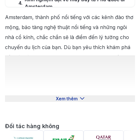
4
.
Amsterdam
Cẩm nang du lịch Amsterdam cùng 190
Amsterdam, thành phố nổi tiếng với các kênh đào thơ
5
.
Booking
mộng, bảo tàng nghệ thuật nổi tiếng và những ngôi
5.1
.
Những địa điểm nổi bật tại Amsterdam
nhà cổ kính, chắc chắn sẽ là điểm đến lý tưởng cho
chuyến du lịch của bạn. Dù bạn yêu thích khám phá
5.2
.
Khám phá ẩm thực tại Amsterdam
các bảo tàng như Rijksmuseum hay dạo chơi trên
những con đường ven kênh, Amsterdam luôn có điều
gì đó hấp dẫn dành cho mọi du khách. Để bắt đầu
hành trình, bạn có thể tìm
vé máy bay từ Phú Quốc
đi Amsterdam
tại
190 Booking
, nơi cung cấp nhiều ưu
Xem thêm
đãi và dịch vụ hỗ trợ tốt nhất. Hãy liên hệ với chúng
tôi qua hotline 028 3827 0404 để lên kế hoạch cho
Đối tác hàng không
chuyến đi tuyệt vời này!
Giới thiệu về Amsterdam