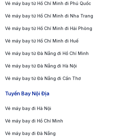
Vé máy bay từ Hồ Chí Minh đi Phú Quốc
Đặt vé sớm
: Để có giá vé tốt nhất, bạn nên đặt vé
máy bay từ Phú Quốc đi Amsterdam ít nhất 2 tháng
Vé máy bay từ Hồ Chí Minh đi Nha Trang
trước ngày khởi hành. Điều này sẽ giúp bạn tiết
Vé máy bay từ Hồ Chí Minh đi Hải Phòng
kiệm chi phí và tránh tình trạng hết vé vào những
Vé máy bay từ Hồ Chí Minh đi Huế
ngày cao điểm.
Vé máy bay từ Đà Nẵng đi Hồ Chí Minh
Theo dõi các chương trình khuyến mãi:
Các hãng
hàng không thường xuyên tổ chức các đợt giảm
Vé máy bay từ Đà Nẵng đi Hà Nội
giá vào các dịp lễ hoặc mùa thấp điểm. Bạn có thể
Vé máy bay từ Đà Nẵng đi Cần Thơ
dễ dàng so sánh giá vé từ nhiều hãng thông qua
Tuyến Bay Nội Địa
các ứng dụng, giúp chọn lựa chuyến bay phù hợp
với ngân sách và kế hoạch của mình, đồng thời
Vé máy bay đi Hà Nội
không bỏ lỡ các ưu đãi đặc biệt.
Vé máy bay đi Hồ Chí Minh
Sử dụng các dịch vụ trực tuyến uy tín
: Đặt vé qua
Vé máy bay đi Đà Nẵng
các trang web uy tín có thể giúp bạn dễ dàng so