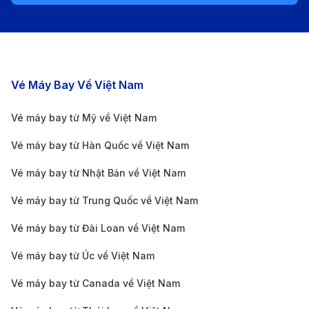
những hành khách có thời gian linh hoạt và muốn
tiết kiệm chi phí.
Dịch vụ xe công nghệ:
Với ứng dụng xe công nghệ
như Grab, bạn chỉ cần vài cú chạm là đã có ngay
Các chặng bay nổi bật
Vé Máy Bay Về Việt Nam
xe đến đón, đây là lựa chọn phổ biến và tiết kiệm
Vé máy bay từ Mỹ về Việt Nam
chi phí cho hành khách di chuyển đến sân bay.
Vé máy bay từ Hàn Quốc về Việt Nam
Thông tin về sân bay quốc tế Schiphol
(AMS)
Vé máy bay từ Nhật Bản về Việt Nam
Sân bay quốc tế Schiphol (AMS) là sân bay chính của
Vé máy bay từ Trung Quốc về Việt Nam
Amsterdam và cũng là một trong những sân bay bận
Vé máy bay từ Đài Loan về Việt Nam
rộn nhất châu Âu, chỉ cách trung tâm thành phố
Vé máy bay từ Úc về Việt Nam
khoảng 11km. Với cơ sở hạ tầng hiện đại, Schiphol có
Vé máy bay từ Canada về Việt Nam
một nhà ga chính phục vụ cả các chuyến bay quốc tế