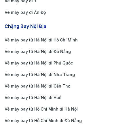
chuyển thoải mái, taxi là lựa chọn tuyệt vời. Cước
Vé máy bay đi Ý
taxi từ sân bay vào trung tâm Amsterdam dao động
Vé máy bay đi Ấn Độ
từ 40-60 EUR (khoảng 1,070,000 VND đến
Chặng Bay Nội Địa
1,600,000 VND), và thời gian di chuyển khoảng 25-
30 phút, tùy vào điều kiện giao thông.
Vé máy bay từ Hà Nội đi Hồ Chí Minh
Dịch vụ xe công nghệ:
Uber cũng hoạt động tại
Vé máy bay từ Hà Nội đi Đà Nẵng
Amsterdam và có mức giá tương đương với taxi
Vé máy bay từ Hà Nội đi Phú Quốc
truyền thống. Đây là lựa chọn linh hoạt, cho phép
bạn đặt xe dễ dàng qua ứng dụng trên điện thoại.
Vé máy bay từ Hà Nội đi Nha Trang
Kinh nghiệm đặt vé máy bay từ Phú
Vé máy bay từ Hà Nội đi Cần Thơ
Quốc đi Amsterdam
Vé máy bay từ Hà Nội đi Huế
Để có được vé máy bay giá rẻ và hành trình suôn sẻ
Vé máy bay từ Hồ Chí Minh đi Hà Nội
từ Phú Quốc đến Amsterdam, bạn cần lưu ý một số
Vé máy bay từ Hồ Chí Minh đi Đà Nẵng
kinh nghiệm sau: