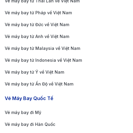
và nội địa, được trang bị đầy đủ tiện nghi như khu vực
Vé máy bay từ Thái Lan về Việt Nam
check-in tự động, cửa hàng miễn thuế, nhà hàng và
Vé máy bay từ Pháp về Việt Nam
dịch vụ hành lý. Bên cạnh đó, sân bay cung cấp wifi
Vé máy bay từ Đức về Việt Nam
miễn phí, nhiều cửa hàng miễn thuế với các thương
Vé máy bay từ Anh về Việt Nam
hiệu quốc tế, cùng các nhà hàng phục vụ ẩm thực đa
dạng. Đặc biệt, hành khách quá cảnh có thể tận
Vé máy bay từ Malaysia về Việt Nam
hưởng không gian thư giãn tại các phòng chờ VIP và
Vé máy bay từ Indonesia về Việt Nam
khu vực nghỉ ngơi.
Vé máy bay từ Ý về Việt Nam
Hướng dẫn di chuyển từ sân bay Schiphol về trung
Vé máy bay từ Ấn Độ về Việt Nam
tâm Amsterdam
Sân bay Schiphol cách trung tâm thành phố
Vé Máy Bay Quốc Tế
Amsterdam khoảng 11km, và có nhiều phương tiện di
Vé máy bay đi Mỹ
chuyển từ sân bay vào trung tâm thành phố:
Tàu hỏa:
Tàu hỏa là phương tiện nhanh chóng và
Vé máy bay đi Hàn Quốc