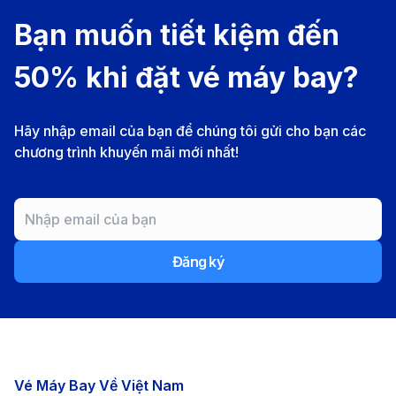
Bạn muốn tiết kiệm đến
Turkish Airlines
Hàng ngày
16 giờ 50 phú
50% khi đặt vé máy bay?
Hãy nhập email của bạn để chúng tôi gửi cho bạn các
chương trình khuyến mãi mới nhất!
Đăng ký
Các chặng bay nổi bật
Vé Máy Bay Về Việt Nam