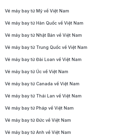
Vé máy bay từ Mỹ về Việt Nam
Air France nổi tiếng với dịch vụ sang trọng và phong
Vé máy bay từ Hàn Quốc về Việt Nam
cách đậm chất châu Âu. (Ảnh: Internet)
Giá vé máy bay từ Paris đi TP. Hồ
Vé máy bay từ Nhật Bản về Việt Nam
Chí Minh mới cập nhật
Vé máy bay từ Trung Quốc về Việt Nam
Giá vé khứ hồi Paris đi TP. Hồ Chí Minh từ: 16.800.000
Vé máy bay từ Đài Loan về Việt Nam
- 25.000.000 VNĐ
Vé máy bay từ Úc về Việt Nam
Giá vé một chiều Paris đi TP. Hồ Chí Minh từ:
Vé máy bay từ Canada về Việt Nam
10.500.000 - 28.000.000 VNĐ
Vé máy bay từ Thái Lan về Việt Nam
Chặng bay Paris
→ TP. Hồ Chí
Giá vé khứ hồi
Giá vé một c
Vé máy bay từ Pháp về Việt Nam
Minh
Vé máy bay từ Đức về Việt Nam
Giá vé máy bay
Paris TP. Hồ Chí
Vé máy bay từ Anh về Việt Nam