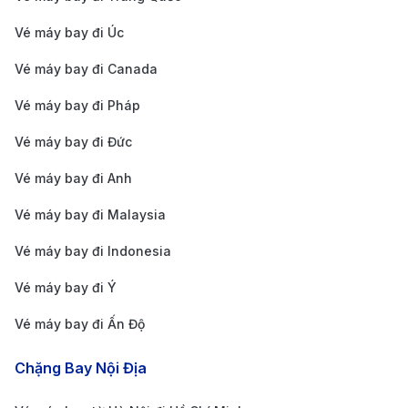
Giá vé máy bay
Paris TP. Hồ Chí
25.800.000 VNĐ
17.300.000 
Vé máy bay đi Úc
Minh Korean Air
Vé máy bay đi Canada
Giá vé máy bay
Vé máy bay đi Pháp
Paris TP. Hồ Chí
24.200.000 VNĐ
16.800.000 
Minh Thai Airways
Vé máy bay đi Đức
Giá vé máy bay
Vé máy bay đi Anh
Paris TP. Hồ Chí
19.500.000 VNĐ
10.500.000 
Minh China Eastern
Vé máy bay đi Malaysia
Hướng dẫn cách di chuyển từ trung
Vé máy bay đi Indonesia
tâm đi sân bay Paris và từ sân bay
Vé máy bay đi Ý
TP. Hồ Chí Minh đi trung tâm thành
phố
Vé máy bay đi Ấn Độ
Hướng dẫn cách di chuyển từ trung tâm
Chặng Bay Nội Địa
Paris đi sân bay Charles de Gaulle (CDG)