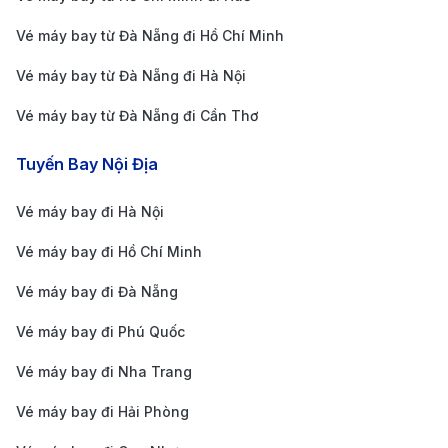
đi xe bus Noctilien N140/N143, giá vé khoảng 8
Vé máy bay từ Đà Nẵng đi Hồ Chí Minh
EUR/lượt, chạy từ trung tâm Paris đến CDG.
Vé máy bay từ Đà Nẵng đi Hà Nội
Taxi và xe công nghệ:
Taxi chính thức có giá cước
Vé máy bay từ Đà Nẵng đi Cần Thơ
trọn gói: từ trung tâm Paris đến CDG khoảng 53
EUR (từ Rive Droite – bờ phải) hoặc 58 EUR (từ
Tuyến Bay Nội Địa
Rive Gauche – bờ trái). Ứng dụng Uber cũng hoạt
Vé máy bay đi Hà Nội
động ổn định, giá dao động từ 45 – 65 EUR tùy
thời điểm.
Vé máy bay đi Hồ Chí Minh
Xe limousine, shuttle dịch vụ riêng:
Nhiều hãng
Vé máy bay đi Đà Nẵng
cung cấp xe limousine và shuttle cao cấp, thích
Vé máy bay đi Phú Quốc
hợp cho nhóm khách hoặc hành khách muốn di
Vé máy bay đi Nha Trang
chuyển tiện nghi.
Vé máy bay đi Hải Phòng