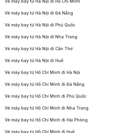
Vé máy bay từ Hà Nội đi Hồ Chí Minh
Sân bay quốc tế Charles de Gaulle (CDG) nằm cách
Vé máy bay từ Hà Nội đi Đà Nẵng
trung tâm thủ đô Paris khoảng 25 km về phía đông
Vé máy bay từ Hà Nội đi Phú Quốc
bắc. Thời gian di chuyển dao động từ 30 – 60 phút tùy
phương tiện. Các lựa chọn phổ biến:
Vé máy bay từ Hà Nội đi Nha Trang
Tàu RER B:
Tuyến tàu nhanh RER B chạy từ trung
Vé máy bay từ Hà Nội đi Cần Thơ
tâm Paris (Gare du Nord, Châtelet – Les Halles)
Vé máy bay từ Hà Nội đi Huế
đến CDG. Thời gian đi khoảng 35 phút, giá vé trung
Vé máy bay từ Hồ Chí Minh đi Hà Nội
bình khoảng 11 – 12 EUR/lượt. Đây là cách nhanh
và tiết kiệm nhất.
Vé máy bay từ Hồ Chí Minh đi Đà Nẵng
Xe bus sân bay (Roissybus):
Khởi hành từ Opéra
Vé máy bay từ Hồ Chí Minh đi Phú Quốc
Paris đến CDG, thời gian khoảng 60 phút, giá vé 16
Vé máy bay từ Hồ Chí Minh đi Nha Trang
– 18 EUR/lượt. Xe hoạt động thường xuyên, thuận
Vé máy bay từ Hồ Chí Minh đi Hải Phòng
tiện cho du khách mang nhiều hành lý.
Xe bus đêm (Noctilien):
Nếu bay đêm, bạn có thể
Vé máy bay từ Hồ Chí Minh đi Huế