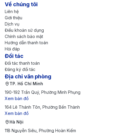
Về chúng tôi
Sơn Nhất (SGN) vào trung tâm TP. Hồ Chí
Liên hệ
Minh
Giới thiệu
Dịch vụ
Sân bay quốc tế Tân Sơn Nhất (SGN) là sân bay lớn
Điều khoản sử dụng
Chính sách bảo mật
nhất Việt Nam, nằm trong địa phận TP. Hồ Chí Minh,
Hướng dẫn thanh toán
cách trung tâm Quận 1 khoảng 7 – 8 km. Thời gian di
Hỏi đáp
Đối tác
chuyển trung bình 20 – 40 phút. Các lựa chọn phổ
Đối tác thanh toán
biến:
Đăng ký đối tác
Taxi:
Đây là lựa chọn phổ biến nhất, giá trung bình
Địa chỉ văn phòng
TP. Hồ Chí Minh
khoảng 120.000 – 180.000 VNĐ/lượt vào trung
190-192 Trần Quý, Phường Minh Phụng
tâm. Các hãng uy tín như Mai Linh, Vinasun, hoặc
Xem bản đồ
taxi sân bay đều có sẵn tại cổng ga quốc nội và
164 Lê Thánh Tôn, Phường Bến Thành
Xem bản đồ
quốc tế.
Hà Nội
Xe công nghệ (Grab, Be, Gojek):
Các ứng dụng
11B Nguyễn Siêu, Phường Hoàn Kiếm