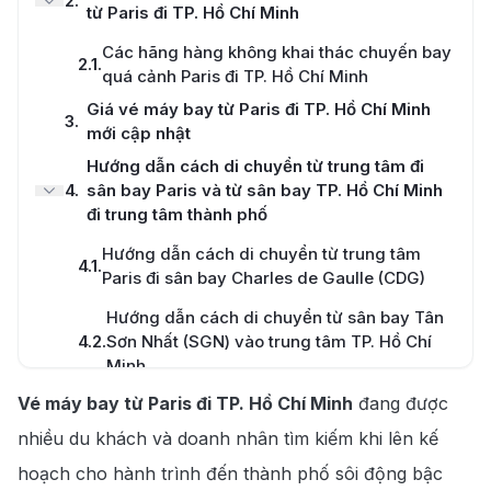
2
.
từ Paris đi TP. Hồ Chí Minh
Các hãng hàng không khai thác chuyến bay
2.1
.
quá cảnh Paris đi TP. Hồ Chí Minh
Giá vé máy bay từ Paris đi TP. Hồ Chí Minh
3
.
mới cập nhật
Hướng dẫn cách di chuyển từ trung tâm đi
4
.
sân bay Paris và từ sân bay TP. Hồ Chí Minh
đi trung tâm thành phố
Hướng dẫn cách di chuyển từ trung tâm
4.1
.
Paris đi sân bay Charles de Gaulle (CDG)
Hướng dẫn cách di chuyển từ sân bay Tân
4.2
.
Sơn Nhất (SGN) vào trung tâm TP. Hồ Chí
Minh
Cách săn vé máy bay giá rẻ từ Paris đi TP. Hồ
Vé máy bay từ Paris đi TP. Hồ Chí Minh
đang được
5
.
Chí Minh
nhiều du khách và doanh nhân tìm kiếm khi lên kế
Tại sao nên đặt vé máy bay từ Paris đi TP.
hoạch cho hành trình đến thành phố sôi động bậc
5.1
.
HCM tại 190 Booking?