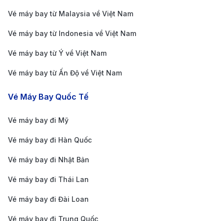
16.800.000 VNĐ
14.200.000 
Minh Vietnam
Vé máy bay từ Malaysia về Việt Nam
Airlines
Vé máy bay từ Indonesia về Việt Nam
Giá vé máy bay
Paris TP. Hồ Chí
24.989.000 VNĐ
27.000.000 
Vé máy bay từ Ý về Việt Nam
Minh Air France
Vé máy bay từ Ấn Độ về Việt Nam
Giá vé máy bay
Paris TP. Hồ Chí
23.425.000 VNĐ
15.800.000 
Vé Máy Bay Quốc Tế
Minh Turkish
Airlines
Vé máy bay đi Mỹ
Giá vé máy bay
Vé máy bay đi Hàn Quốc
Paris TP. Hồ Chí
24.925.000 VNĐ
16.200.000 
Minh Qatar
Vé máy bay đi Nhật Bản
Airways
Vé máy bay đi Thái Lan
Giá vé máy bay
Paris TP. Hồ Chí
27.125.000 VNĐ
18.500.000 
Vé máy bay đi Đài Loan
Minh Emirates
Vé máy bay đi Trung Quốc