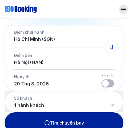
Trang chủ
Điểm khởi hành
Vé máy bay
Hồ Chí Minh (SGN)
Tin tức
Khách sạn
Điểm đến
Dịch vụ
Hà Nội (HAN)
Tin tức
Liên hệ
Hotline
028 7303 6167
Khứ hồi
Ngày đi
20 Thg 8, 2026
Tiếng Việt
Số khách
1
hành khách
Tìm chuyến bay