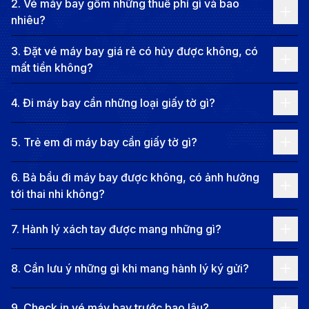
2
.
Vé máy bay gồm những thuế phí gì và bao
thành biểu tượng của sự năng động, sáng tạo và là
nhiêu?
“đầu tàu kinh tế” của cả nước.
3
.
Đặt vé máy bay giá rẻ có hủy được không, có
Đến với Thành phố Hồ Chí Minh, du khách có thể
mất tiền không?
cảm nhận sự giao thoa giữa truyền thống và hiện đại:
những tòa nhà chọc trời xen lẫn công trình kiến trúc
4
.
Đi máy bay cần những loại giấy tờ gì?
Pháp cổ kính, những khu chợ sầm uất hòa cùng quán
5
.
Trẻ em đi máy bay cần giấy tờ gì?
cà phê nhỏ mang nét riêng biệt. Không chỉ vậy, nơi
đây còn được mệnh danh là “thành phố không ngủ”,
6
.
Bà bầu đi máy bay được không, có ảnh hưởng
nơi mà nhịp sống luôn sôi động, đầy sức trẻ và cơ hội.
tới thai nhi không?
Các hãng hàng không khai thác
7
.
Hành lý xách tay được mang những gì?
chuyến bay từ Paris đi TP. Hồ Chí
Minh
8
.
Cần lưu ý những gì khi mang hành lý ký gửi?
Tuyến bay từ Paris (sân bay Charles de Gaulle – CDG)
9
.
Check in vé máy bay trước bao lâu?