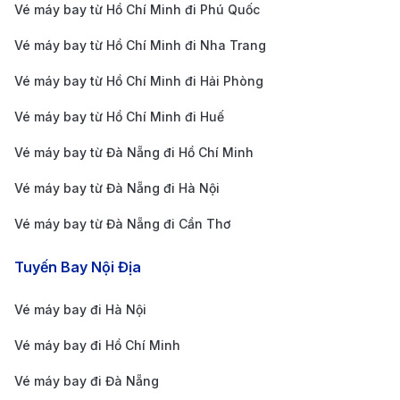
Vé máy bay từ Hồ Chí Minh đi Phú Quốc
An
Vé máy bay từ Hồ Chí Minh đi Nha Trang
Tây An là một thành phố lịch sử với nhiều di tích cổ
Vé máy bay từ Hồ Chí Minh đi Hải Phòng
và công trình kiến trúc nổi bật. Dưới đây là những địa
Vé máy bay từ Hồ Chí Minh đi Huế
điểm không thể bỏ qua khi bạn đến thăm Tây An:
Terracotta Army (Quân Đoàn Đất Nung):
Đây là
Vé máy bay từ Đà Nẵng đi Hồ Chí Minh
một trong những di tích lịch sử nổi tiếng nhất của
Vé máy bay từ Đà Nẵng đi Hà Nội
Trung Quốc, với hàng nghìn bức tượng đất nung
Vé máy bay từ Đà Nẵng đi Cần Thơ
mô tả các chiến binh thời Tần Thủy Hoàng.
Xi'an City Wall (Tường thành Tây An):
Một trong
Tuyến Bay Nội Địa
những tường thành cổ lớn nhất thế giới, nơi du
Vé máy bay đi Hà Nội
khách có thể đi dạo và ngắm nhìn toàn cảnh thành
Vé máy bay đi Hồ Chí Minh
phố.
Big Wild Goose Pagoda (Chùa Đại Nhạn):
Một ngôi
Vé máy bay đi Đà Nẵng