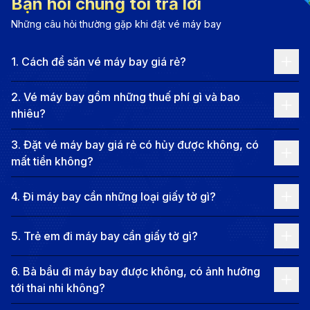
Bạn hỏi chúng tôi trả lời
hiện đại. Nơi đây chính là cầu nối giữa những giá trị
Những câu hỏi thường gặp khi đặt vé máy bay
truyền thống lâu đời và sự phát triển không ngừng
của thời đại mới. Một chuyến hành trình đến Tây An
1
.
Cách để săn vé máy bay giá rẻ?
hứa hẹn sẽ mang lại cho bạn những kỷ niệm đáng
nhớ cùng những dấu ấn không thể phai mờ trong
2
.
Vé máy bay gồm những thuế phí gì và bao
nhiêu?
lòng.
Thông tin chặng bay từ Nha Trang
3
.
Đặt vé máy bay giá rẻ có hủy được không, có
đi Tây An
mất tiền không?
Hiện tại, không có chuyến bay thẳng từ Nha Trang
4
.
Đi máy bay cần những loại giấy tờ gì?
đến Tây An. Bạn có thể chọn các chuyến bay nối
chuyến qua TP. Hồ Chí Minh với Vietjet Air. Thời gian
5
.
Trẻ em đi máy bay cần giấy tờ gì?
bay từ Nha Trang đến Tây An thường kéo dài từ 14
6
.
Bà bầu đi máy bay được không, có ảnh hưởng
đến 15 giờ, tùy thuộc vào điểm nối chuyến và thời gian
tới thai nhi không?
chờ.