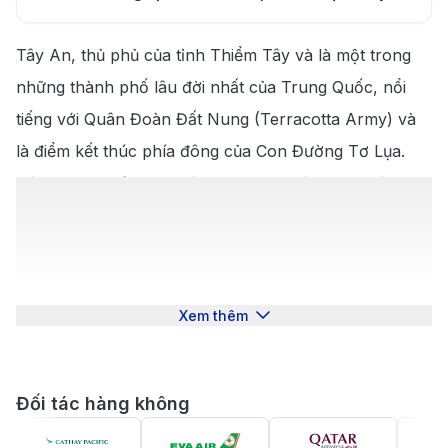
6.2
.
Khám phá ẩm thực tại Tây An
Tây An, thủ phủ của tỉnh Thiểm Tây và là một trong
6.3
.
Thời điểm lý tưởng để đi Tây An
những thành phố lâu đời nhất của Trung Quốc, nổi
tiếng với Quân Đoàn Đất Nung (Terracotta Army) và
là điểm kết thúc phía đông của Con Đường Tơ Lụa.
Với những di tích lịch sử quan trọng và phong cảnh
văn hóa độc đáo, Tây An thu hút hàng triệu du khách
mỗi năm. Nếu bạn đang lên kế hoạch mua
vé máy
bay từ Nha Trang đi Tây An
, bài viết này sẽ cung cấp
cho bạn những thông tin cần thiết về các tuyến bay,
Xem thêm
kinh nghiệm đặt vé, và mẹo giúp chuyến đi của bạn
trở nên thuận lợi hơn.
Giới thiệu về Tây An
Đối tác hàng không