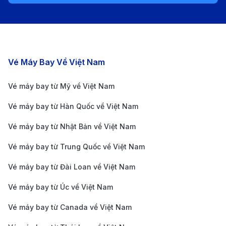
kết nối sân bay với trung tâm thành phố và các
điểm du lịch chính, với giá vé từ 25 đến 50 CNY
(khoảng 90,000 - 180,000 VND).
Taxi:
Taxi là phương tiện tiện lợi, với giá cước từ
Các chặng bay nổi bật
Vé Máy Bay Về Việt Nam
150 đến 250 CNY (khoảng 530,000 - 890,000
Vé máy bay từ Mỹ về Việt Nam
VND) tùy thuộc vào khoảng cách và tình trạng
Vé máy bay từ Hàn Quốc về Việt Nam
giao thông.
Tàu điện ngầm:
Tuyến tàu điện ngầm Line 13 kết
Vé máy bay từ Nhật Bản về Việt Nam
nối sân bay với các khu vực chính của Tây An, với
Vé máy bay từ Trung Quốc về Việt Nam
giá vé từ 6 đến 10 CNY (khoảng 20,000 - 35,000
Vé máy bay từ Đài Loan về Việt Nam
VND).
Kinh nghiệm đặt vé máy bay từ Nha
Vé máy bay từ Úc về Việt Nam
Trang đi Tây An
Vé máy bay từ Canada về Việt Nam