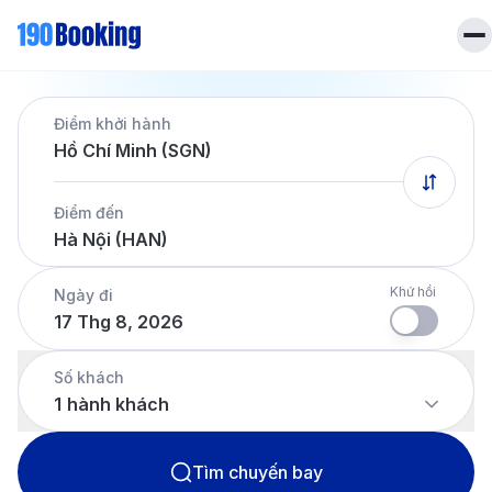
Trang chủ
Điểm khởi hành
Vé máy bay
Hồ Chí Minh (SGN)
Tin tức
Khách sạn
Điểm đến
Dịch vụ
Hà Nội (HAN)
Tin tức
Liên hệ
Hotline
028 7303 6167
Khứ hồi
Ngày đi
17 Thg 8, 2026
Tiếng Việt
Số khách
1
hành khách
Tìm chuyến bay