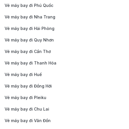
chùa Phật giáo cổ kính, được xây dựng vào thế kỷ
Vé máy bay đi Phú Quốc
thứ 7, là biểu tượng văn hóa của Tây An.
Vé máy bay đi Nha Trang
Khám phá ẩm thực tại Tây An
Vé máy bay đi Hải Phòng
Ẩm thực Tây An nổi bật với các món ăn phong phú và
Vé máy bay đi Quy Nhơn
đậm đà hương vị, đặc trưng của vùng Thiểm Tây. Dưới
Vé máy bay đi Cần Thơ
đây là một số món ăn bạn nên thử khi đến Tây An:
Biang Biang Noodles (Mì Biang Biang):
Món mì
Vé máy bay đi Thanh Hóa
truyền thống của Tây An với sợi mì dày và dai, ăn
Vé máy bay đi Huế
kèm với nước sốt cay và rau củ.
Vé máy bay đi Đồng Hới
Roujiamo (Bánh mì thịt xiên nướng):
Một loại bánh
Vé máy bay đi Pleiku
mì đặc sản, nhân thịt được nướng thơm ngon và
tẩm ướp gia vị đậm đà.
Vé máy bay đi Chu Lai
Yangrou Paomo (Bánh hấp thịt cừu):
Món ăn đặc
Vé máy bay đi Vân Đồn
trưng của Tây An, với bánh mì hấp nhỏ vụn ăn