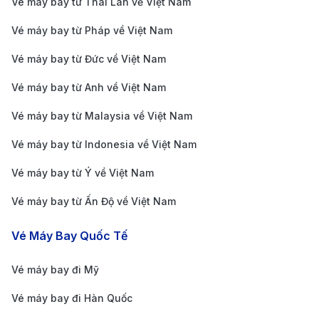
Để có chuyến bay thuận lợi và tiết kiệm từ Nha Trang
Vé máy bay từ Thái Lan về Việt Nam
đến Tây An, bạn cần lưu ý một số kinh nghiệm sau:
Vé máy bay từ Pháp về Việt Nam
Đặt vé sớm:
Bạn nên đặt vé trước ít nhất 2-3 tháng
Vé máy bay từ Đức về Việt Nam
để có giá vé tốt nhất, đặc biệt là vào các dịp lễ
Vé máy bay từ Anh về Việt Nam
hoặc mùa cao điểm du lịch tại Tây An.
Chọn thời gian bay hợp lý:
Các chuyến bay vào
Vé máy bay từ Malaysia về Việt Nam
giữa tuần thường có giá rẻ hơn so với cuối tuần.
Vé máy bay từ Indonesia về Việt Nam
Hãy linh hoạt về thời gian bay để tiết kiệm chi phí.
Vé máy bay từ Ý về Việt Nam
Sử dụng công cụ so sánh giá
: Các trang web so
Vé máy bay từ Ấn Độ về Việt Nam
sánh giá vé như 190 Booking giúp bạn kiểm tra và
so sánh giá vé từ nhiều hãng hàng không khác
Vé Máy Bay Quốc Tế
nhau. Điều này giúp bạn dễ dàng tìm được vé với
Vé máy bay đi Mỹ
giá tốt nhất và lịch trình phù hợp.
Kiểm tra quy định hành lý
: Nếu bạn bay với các
Vé máy bay đi Hàn Quốc