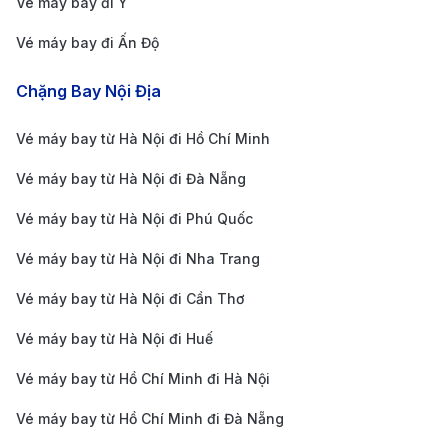
Vé máy bay đi Ý
không khai thác tuyến Nha Trang - Tây An, giúp
Vé máy bay đi Ấn Độ
bạn dễ dàng so sánh và chọn lựa chuyến bay phù
hợp với lịch trình và ngân sách.
Chặng Bay Nội Địa
Dịch vụ hỗ trợ chuyên nghiệp
: Đội ngũ nhân viên
Vé máy bay từ Hà Nội đi Hồ Chí Minh
tận tâm, sẵn sàng tư vấn và hỗ trợ bạn từ khâu đặt
vé, thay đổi lịch trình đến các vấn đề phát sinh.
Vé máy bay từ Hà Nội đi Đà Nẵng
Hệ thống đặt vé tiện lợi
: Giao diện thân thiện, dễ
Vé máy bay từ Hà Nội đi Phú Quốc
sử dụng, cho phép bạn đặt vé nhanh chóng chỉ với
Vé máy bay từ Hà Nội đi Nha Trang
vài thao tác đơn giản.
Vé máy bay từ Hà Nội đi Cần Thơ
Nhiều ưu đãi hấp dẫn
: Thường xuyên có các
chương trình khuyến mãi, giảm giá vé và ưu đãi
Vé máy bay từ Hà Nội đi Huế
đặc biệt dành cho khách hàng thân thiết.
Vé máy bay từ Hồ Chí Minh đi Hà Nội
Kinh nghiệm du lịch ở Tây An
Vé máy bay từ Hồ Chí Minh đi Đà Nẵng
Những địa điểm tham quan nổi bật ở Tây