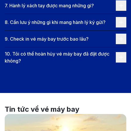
7
.
Hành lý xách tay được mang những gì?
Nha Trang - TP.HCM - Jakarta:
Vietnam Airlines
và VietJet Air cung cấp các chuyến bay nối
8
.
Cần lưu ý những gì khi mang hành lý ký gửi?
chuyến qua TP.HCM với thời gian bay hợp lý và
mức giá tiết kiệm.
9
.
Check in vé máy bay trước bao lâu?
Nha Trang - Kuala Lumpur - Jakarta:
AirAsia cung
10
.
Tôi có thể hoàn hủy vé máy bay đã đặt được
cấp các chuyến bay nối chuyến qua Kuala
không?
Lumpur, mang lại nhiều lựa chọn về giờ bay và
dịch vụ chất lượng.
Các hãng hàng không khai thác chuyến
bay Nha Trang - Jakarta
Dưới đây là các hãng hàng không khai thác tuyến bay
Tin tức về vé máy bay
từ Nha Trang đến Jakarta, giúp bạn dễ dàng lựa chọn
chuyến bay phù hợp với nhu cầu và ngân sách của