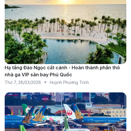
mình:
Vietnam Airlines:
Hãng hàng không quốc gia Việt
Nam, cung cấp các chuyến bay nối chuyến qua
TP.HCM với dịch vụ cao cấp và trải nghiệm bay
thoải mái.
VietJet Air:
Hãng hàng không giá rẻ của Việt Nam,
cung cấp các chuyến bay nối chuyến qua TP.HCM
với giá vé cạnh tranh.
Hạ tầng Đảo Ngọc cất cánh - Hoàn thành phần thô
nhà ga VIP sân bay Phú Quốc
AirAsia:
Cung cấp các chặng bay nối chuyến qua
Thứ 7
,
28/03/2026
Huỳnh Phương Trinh
Kuala Lumpur với thời gian hợp lí, AirAsia là một
lựa chọn tuyệt vời với mạng lưới đường bay rộng
khắp khu vực và giá vé phải chăng.
Thông tin về sân bay ở Nha Trang
và Jakarta