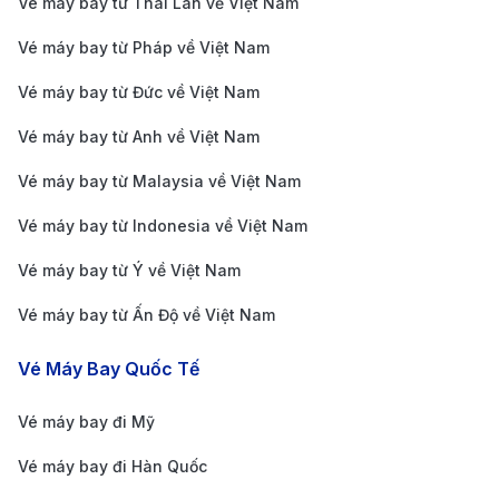
Kinh nghiệm đặt vé máy bay từ Nha
Vé máy bay từ Thái Lan về Việt Nam
Trang đi Jakarta
Vé máy bay từ Pháp về Việt Nam
Để có chuyến bay thuận lợi và tiết kiệm từ Nha Trang
Vé máy bay từ Đức về Việt Nam
đến Jakarta, bạn cần lưu ý một số kinh nghiệm sau:
Vé máy bay từ Anh về Việt Nam
Đặt vé sớm:
Bạn nên đặt vé trước ít nhất 2-3 tháng
Vé máy bay từ Malaysia về Việt Nam
để có giá vé tốt nhất, đặc biệt là vào các dịp lễ
Vé máy bay từ Indonesia về Việt Nam
hoặc mùa cao điểm du lịch tại Indonesia.
Theo dõi các chương trình khuyến mãi:
Các hãng
Vé máy bay từ Ý về Việt Nam
hàng không như Vietnam Airlines, VietJet Air và
Vé máy bay từ Ấn Độ về Việt Nam
AirAsia thường có các chương trình khuyến mãi
Vé Máy Bay Quốc Tế
giảm giá vé. Đăng ký nhận thông báo từ các hãng
hàng không để không bỏ lỡ cơ hội săn vé rẻ.
Vé máy bay đi Mỹ
Chọn thời gian bay hợp lý:
Các chuyến bay vào
Vé máy bay đi Hàn Quốc
giữa tuần thường có giá rẻ hơn so với cuối tuần.