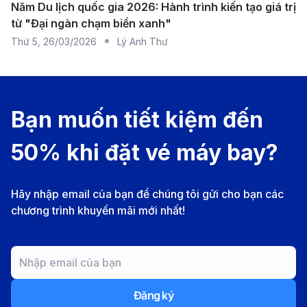
Năm Du lịch quốc gia 2026: Hành trình kiến tạo giá trị
Hatta Jakarta (CGK)
từ "Đại ngàn chạm biển xanh"
Thứ 5
,
26/03/2026
Lý Anh Thư
Sân bay quốc tế Soekarno-Hatta (Soekarno-Hatta
International Airport - CGK) là cửa ngõ chính của thủ
đô Jakarta và là sân bay lớn nhất ở Indonesia. Nằm
cách trung tâm thành phố khoảng 20 km về phía tây,
Bạn muốn tiết kiệm đến
sân bay Soekarno-Hatta là một trong những sân bay
50% khi đặt vé máy bay?
bận rộn nhất ở Đông Nam Á, với đầy đủ các dịch vụ
hiện đại, khu vực mua sắm miễn thuế, nhà hàng, quán
Hãy nhập email của bạn để chúng tôi gửi cho bạn các
cà phê, và dịch vụ giải trí cho hành khách.
chương trình khuyến mãi mới nhất!
Cách di chuyển từ sân bay Jakarta đến trung tâm
thành phố
Từ sân bay quốc tế Soekarno-Hatta, bạn có nhiều
phương tiện để di chuyển vào trung tâm thành phố
Đăng ký