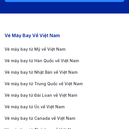
Jakarta:
Tàu Railink:
Tàu Railink kết nối sân bay Soekarno-
Hatta với trung tâm thành phố chỉ trong 45 phút,
với giá vé khoảng 70,000 IDR (khoảng 110,000
Các chặng bay nổi bật
Vé Máy Bay Về Việt Nam
VND).
Xe buýt Damri:
Xe buýt Damri là phương tiện tiết
Vé máy bay từ Mỹ về Việt Nam
kiệm và phổ biến nhất để di chuyển từ sân bay vào
Vé máy bay từ Hàn Quốc về Việt Nam
thành phố. Giá vé xe buýt dao động từ 40,000 đến
Vé máy bay từ Nhật Bản về Việt Nam
60,000 IDR (khoảng 65,000 - 100,000 VND), tùy
thuộc vào điểm đến.
Vé máy bay từ Trung Quốc về Việt Nam
Taxi:
Taxi là phương tiện nhanh chóng nhưng giá
Vé máy bay từ Đài Loan về Việt Nam
cao hơn, với giá cước từ 200,000 đến 350,000 IDR
Vé máy bay từ Úc về Việt Nam
(khoảng 350,000 - 550,000 VND) tùy thuộc vào
Vé máy bay từ Canada về Việt Nam
khoảng cách và tình trạng giao thông.