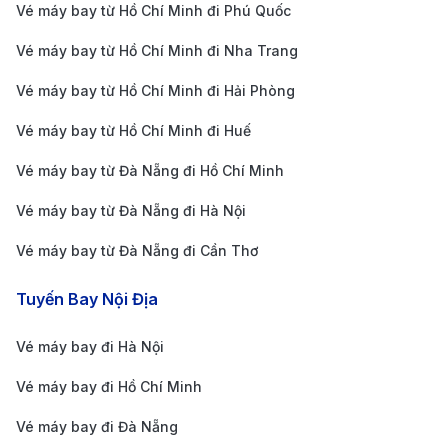
Vé máy bay từ Hồ Chí Minh đi Phú Quốc
Thanh toán linh hoạt:
Bạn có thể thanh toán bằng
Vé máy bay từ Hồ Chí Minh đi Nha Trang
nhiều hình thức khác nhau như thẻ ngân hàng, ví
Vé máy bay từ Hồ Chí Minh đi Hải Phòng
điện tử,...
Kinh nghiệm du lịch ở Jakarta
Vé máy bay từ Hồ Chí Minh đi Huế
Thời điểm lý tưởng để đi Jakarta
Vé máy bay từ Đà Nẵng đi Hồ Chí Minh
Vé máy bay từ Đà Nẵng đi Hà Nội
Jakarta có khí hậu nhiệt đới gió mùa, với thời tiết ấm
áp quanh năm. Thời điểm lý tưởng nhất để đến thăm
Vé máy bay từ Đà Nẵng đi Cần Thơ
Jakarta là vào mùa khô, từ tháng 5 đến tháng 10, khi
Tuyến Bay Nội Địa
thời tiết ít mưa và phù hợp cho các hoạt động tham
quan ngoài trời. Mùa mưa kéo dài từ tháng 11 đến
Vé máy bay đi Hà Nội
tháng 4, với những cơn mưa lớn bất chợt, tuy nhiên,
Vé máy bay đi Hồ Chí Minh
giá dịch vụ và vé máy bay thường rẻ hơn vào thời gian
Vé máy bay đi Đà Nẵng
này.