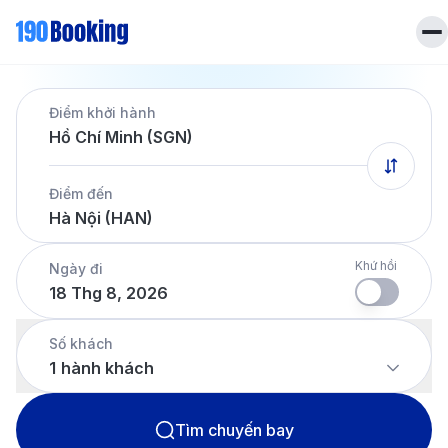
Trang chủ
Điểm khởi hành
Vé máy bay
Hồ Chí Minh (SGN)
Tin tức
Khách sạn
Điểm đến
Dịch vụ
Hà Nội (HAN)
Tin tức
Liên hệ
Hotline
028 7303 6167
Khứ hồi
Ngày đi
18 Thg 8, 2026
Tiếng Việt
Số khách
1
hành khách
Tìm chuyến bay