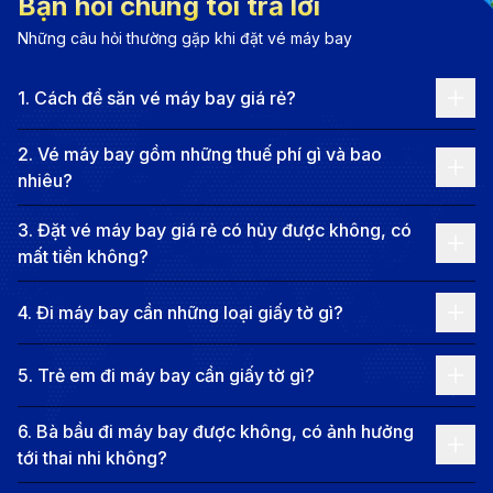
Bạn hỏi chúng tôi trả lời
bản giao hưởng đa thanh và đầy màu sắc. Một thành
Những câu hỏi thường gặp khi đặt vé máy bay
phố luôn ẩn chứa những điều bất ngờ, Jakarta luôn là
điểm đến lý tưởng cho những ai muốn khám phá và
1
.
Cách để săn vé máy bay giá rẻ?
trải nghiệm những điều mới lạ.
Thông tin các chặng bay từ Nha
2
.
Vé máy bay gồm những thuế phí gì và bao
Trang đến Jakarta
nhiêu?
Các tuyến bay phổ biến từ Nha Trang đến
3
.
Đặt vé máy bay giá rẻ có hủy được không, có
mất tiền không?
Jakarta
Hiện tại, không có chuyến bay thẳng từ Nha Trang
4
.
Đi máy bay cần những loại giấy tờ gì?
đến Jakarta. Hành khách sẽ cần bay nối chuyến qua
5
.
Trẻ em đi máy bay cần giấy tờ gì?
các thành phố lớn như TP.HCM hoặc Kuala Lumpur.
Thời gian bay từ Nha Trang đến Jakarta thường kéo
6
.
Bà bầu đi máy bay được không, có ảnh hưởng
dài từ 12 đến 27 giờ, tùy thuộc vào điểm nối chuyến
tới thai nhi không?
và thời gian chờ đợi. Các tuyến bay phổ biến bao gồm: