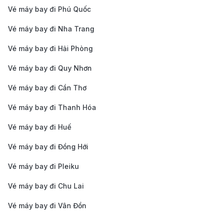
Vé máy bay đi Phú Quốc
Những địa điểm tham quan nổi bật ở
Jakarta
Vé máy bay đi Nha Trang
Jakarta là một thành phố sôi động với sự pha trộn
Vé máy bay đi Hải Phòng
giữa văn hóa truyền thống và hiện đại. Dưới đây là
Vé máy bay đi Quy Nhơn
những địa điểm không thể bỏ qua khi bạn đến thăm
Vé máy bay đi Cần Thơ
Jakarta:
Vé máy bay đi Thanh Hóa
Monas (National Monument):
Biểu tượng của
Jakarta, tòa tháp cao 132 mét này là nơi bạn có
Vé máy bay đi Huế
thể tìm hiểu về lịch sử Indonesia và ngắm toàn
Vé máy bay đi Đồng Hới
cảnh thành phố từ đỉnh tháp.
Vé máy bay đi Pleiku
Kota Tua (Phố cổ Jakarta):
Khu phố cổ với kiến
Vé máy bay đi Chu Lai
trúc thời thuộc địa Hà Lan, nơi bạn có thể khám
phá các bảo tàng, quán cà phê và cửa hàng cổ
Vé máy bay đi Vân Đồn