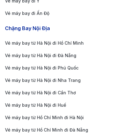
Vé máy bay đi Ý
bạn dễ dàng tìm được vé máy bay phù hợp với
Vé máy bay đi Ấn Độ
ngân sách.
Chặng Bay Nội Địa
Đa dạng lựa chọn:
Bạn có thể lựa chọn từ nhiều
hãng hàng không khác nhau như Vietnam Airlines,
Vé máy bay từ Hà Nội đi Hồ Chí Minh
VietJet Air và AirAsia với các khung giờ bay và
Vé máy bay từ Hà Nội đi Đà Nẵng
mức giá khác nhau, đáp ứng nhu cầu của từng
Vé máy bay từ Hà Nội đi Phú Quốc
hành khách.
Đặt vé nhanh chóng, dễ dàng:
Giao diện website
Vé máy bay từ Hà Nội đi Nha Trang
thân thiện, dễ sử dụng, giúp bạn tìm kiếm và đặt vé
Vé máy bay từ Hà Nội đi Cần Thơ
một cách nhanh chóng chỉ với vài cú click chuột.
Vé máy bay từ Hà Nội đi Huế
Hỗ trợ khách hàng 24/7:
Đội ngũ nhân viên tư vấn
Vé máy bay từ Hồ Chí Minh đi Hà Nội
nhiệt tình, sẵn sàng hỗ trợ bạn giải đáp mọi thắc
mắc và hoàn tất thủ tục đặt vé một cách nhanh
Vé máy bay từ Hồ Chí Minh đi Đà Nẵng
chóng.