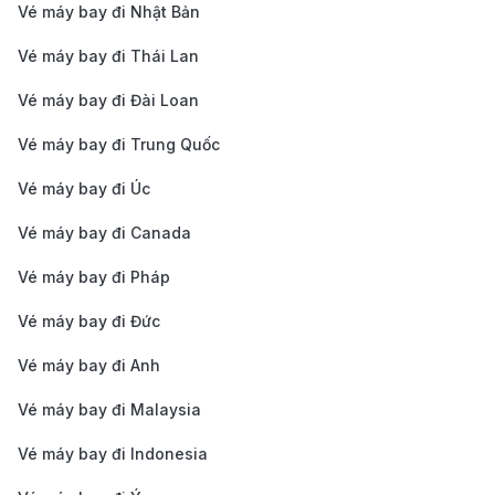
Vé máy bay đi Nhật Bản
Hãy linh hoạt về thời gian bay để tiết kiệm chi phí.
Sử dụng các công cụ so sánh giá vé:
Các trang
Vé máy bay đi Thái Lan
web như 190 Booking giúp bạn dễ dàng so sánh
Vé máy bay đi Đài Loan
giá vé từ nhiều hãng hàng không khác nhau và
Vé máy bay đi Trung Quốc
chọn ra chuyến bay phù hợp nhất với ngân sách
Vé máy bay đi Úc
của mình.
Đặt vé vào mùa thấp điểm:
Giá vé máy bay thường
Vé máy bay đi Canada
rẻ hơn vào mùa mưa (tháng 11 đến tháng 4), khi
Vé máy bay đi Pháp
lượng khách du lịch ít hơn và chi phí dịch vụ giảm.
Vé máy bay đi Đức
Tại sao nên đặt vé máy bay từ Nha
Trang đi Jakarta tại 190 Booking?
Vé máy bay đi Anh
Vé máy bay đi Malaysia
Giá vé cạnh tranh:
190 Booking thường xuyên cập
Vé máy bay đi Indonesia
nhật các chương trình khuyến mãi và giá vé hấp
dẫn từ nhiều hãng hàng không khác nhau, giúp