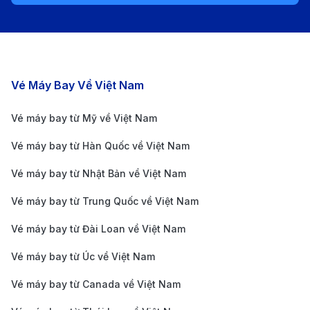
nối sân bay Song Lưu với các khu vực trung tâm
thành phố, với giá vé dao động từ 2 đến 8 CNY
(khoảng 7,000 - 30,000 VND).
Taxi:
Taxi là phương tiện tiện lợi và nhanh chóng,
Các chặng bay nổi bật
Vé Máy Bay Về Việt Nam
với giá cước từ 50 đến 100 CNY (khoảng 180,000 -
360,000 VND), tùy thuộc vào khoảng cách và tình
Vé máy bay từ Mỹ về Việt Nam
trạng giao thông.
Vé máy bay từ Hàn Quốc về Việt Nam
Xe buýt:
Xe buýt công cộng và xe buýt đưa đón từ
Vé máy bay từ Nhật Bản về Việt Nam
sân bay là lựa chọn tiết kiệm hơn, với giá vé từ 10
đến 20 CNY (khoảng 35,000 - 70,000 VND).
Vé máy bay từ Trung Quốc về Việt Nam
Kinh nghiệm đặt vé máy bay từ Nha
Vé máy bay từ Đài Loan về Việt Nam
Trang đi Thành Đô
Vé máy bay từ Úc về Việt Nam
Để có chuyến bay thuận lợi và tiết kiệm từ Nha Trang
Vé máy bay từ Canada về Việt Nam
đến Thành Đô, bạn cần lưu ý một số kinh nghiệm sau: