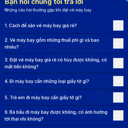
Bạn hỏi chúng tôi trả lời
thống. Với sự kết hợp hoàn hảo giữa những giá trị văn
Những câu hỏi thường gặp khi đặt vé máy bay
hóa lâu đời và sự nhộn nhịp của một thành phố hiện
đại, Thành Đô chắc chắn là lựa chọn tuyệt vời cho
1
.
Cách để săn vé máy bay giá rẻ?
những ai muốn tận hưởng một chuyến đi vừa đậm đà
bản sắc vừa tràn đầy cảm hứng.
2
.
Vé máy bay gồm những thuế phí gì và bao
Thông tin chuyến bay từ Nha Trang
nhiêu?
đi Thành Đô
3
.
Đặt vé máy bay giá rẻ có hủy được không, có
mất tiền không?
Các tuyến bay phổ biến từ Nha Trang đến
Thành Đô
4
.
Đi máy bay cần những loại giấy tờ gì?
Hiện tại, có một số chuyến bay nối chuyến từ Nha
5
.
Trẻ em đi máy bay cần giấy tờ gì?
Trang đến Thành Đô. Hành khách thường phải bay
qua Hà Nội, TP.HCM, hoặc các thành phố trung gian
6
.
Bà bầu đi máy bay được không, có ảnh hưởng
khác tại Trung Quốc. Thời gian bay từ Nha Trang đến
tới thai nhi không?
Thành Đô thường kéo dài từ 9 đến 28 giờ, tùy thuộc