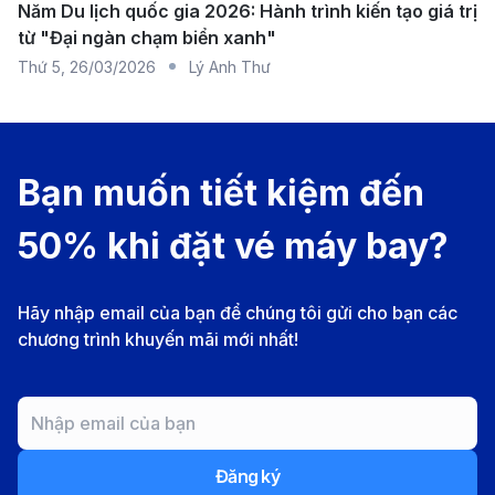
Sân bay quốc tế Song Lưu (Shuangliu International
Năm Du lịch quốc gia 2026: Hành trình kiến tạo giá trị
Airport - CTU) là sân bay chính của Thành Đô và là
từ "Đại ngàn chạm biển xanh"
Thứ 5
,
26/03/2026
Lý Anh Thư
một trong những sân bay bận rộn nhất Trung Quốc,
nằm cách trung tâm thành phố khoảng 16 km về phía
tây nam. Đây là cửa ngõ quan trọng đến các tỉnh phía
Tây của Trung Quốc, với các chuyến bay quốc tế và
Bạn muốn tiết kiệm đến
nội địa. Sân bay cung cấp đầy đủ các dịch vụ tiện ích
50% khi đặt vé máy bay?
như nhà hàng, cửa hàng miễn thuế, và các dịch vụ hỗ
trợ du khách.
Hãy nhập email của bạn để chúng tôi gửi cho bạn các
Cách di chuyển từ sân bay Thành Đô đến trung tâm
chương trình khuyến mãi mới nhất!
thành phố
Từ sân bay quốc tế Song Lưu, bạn có nhiều phương
tiện để di chuyển vào trung tâm thành phố Thành Đô:
Tàu điện ngầm Line 10:
Tuyến tàu điện ngầm kết
Đăng ký