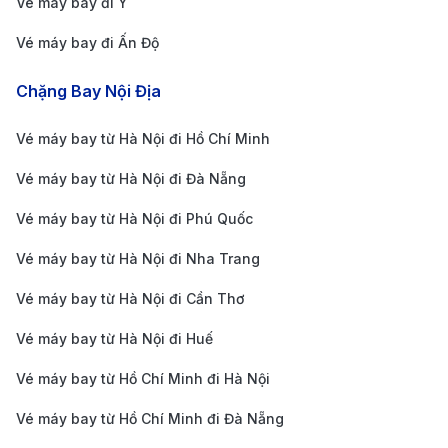
Vé máy bay đi Ý
Giá vé cạnh tranh
: 190 Booking thường xuyên cập
Vé máy bay đi Ấn Độ
nhật các chương trình khuyến mãi hấp dẫn và giá
Chặng Bay Nội Địa
vé cạnh tranh từ nhiều hãng hàng không, giúp bạn
dễ dàng săn được vé giá tốt nhất.
Vé máy bay từ Hà Nội đi Hồ Chí Minh
Quy trình đặt vé nhanh chóng, dễ dàng
: Việc mua
Vé máy bay từ Hà Nội đi Đà Nẵng
vé máy bay tại 190 Booking rất đơn giản và thuận
Vé máy bay từ Hà Nội đi Phú Quốc
tiện, giúp bạn tiết kiệm thời gian và công sức so với
việc tìm kiếm vé qua nhiều kênh khác.
Vé máy bay từ Hà Nội đi Nha Trang
Đảm bảo uy tín và an toàn
: 190 Booking là đại lý
Vé máy bay từ Hà Nội đi Cần Thơ
vé máy bay uy tín, hợp tác với các hãng hàng
Vé máy bay từ Hà Nội đi Huế
không lớn và có tên tuổi, đảm bảo rằng bạn sẽ
Vé máy bay từ Hồ Chí Minh đi Hà Nội
nhận được vé máy bay chính hãng và dịch vụ chất
lượng.
Vé máy bay từ Hồ Chí Minh đi Đà Nẵng
Kinh nghiệm du lịch ở Thành Đô