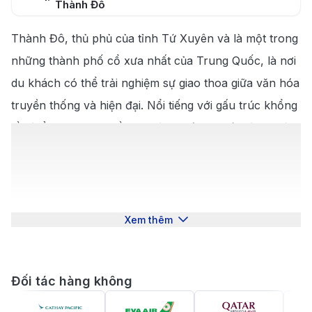
Thành Đô
Tại sao nên mua vé máy bay từ Nha Trang đi
5
.
Thành Đô, thủ phủ của tỉnh Tứ Xuyên và là một trong
Thành Đô tại 190 Booking?
những thành phố cổ xưa nhất của Trung Quốc, là nơi
6
.
Kinh nghiệm du lịch ở Thành Đô
du khách có thể trải nghiệm sự giao thoa giữa văn hóa
Những địa điểm tham quan nổi bật ở Thành
6.1
.
truyền thống và hiện đại. Nổi tiếng với gấu trúc khổng
Đô
lồ và ẩm thực cay nồng, Thành Đô thu hút hàng triệu
6.2
.
Khám phá ẩm thực tại Thành Đô
du khách mỗi năm. Nếu bạn đang có kế hoạch mua
6.3
.
Thời điểm lý tưởng để đi Thành Đô
vé máy bay từ Nha Trang đi Thành Đô
, bài viết này
sẽ cung cấp cho bạn thông tin chi tiết về các tuyến
bay, kinh nghiệm đặt vé, và những mẹo hữu ích để
Xem thêm
chuyến đi trở nên thuận lợi và tiết kiệm.
Giới thiệu về Thành Đô
Đối tác hàng không
Thành Đô, thủ phủ của tỉnh Tứ Xuyên, là một thành