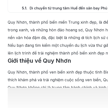
5.1
.
Di chuyển từ trung tâm Huế đến sân bay Phú
5.2
.
Di chuyển từ sân bay Quy Nhơn về trung tâm
Quy Nhơn, thành phố biển miền Trung xinh đẹp, là điể
6
.
Các lưu ý khi đặt vé máy bay từ Huế đi Quy N
trong xanh, và những hòn đảo hoang sơ, Quy Nhơn hứa
7
.
Kinh nghiệm du lịch và khám phá tại Quy Nhơ
nền văn hóa đậm đà, đặc biệt là những di tích lịch s
Nếu bạn đang tìm kiếm một chuyến du lịch vừa thư gi
7.1
.
Những địa điểm khám phá nổi tiếng tại Quy 
lên lịch trình để trải nghiệm thành phố biển xinh đẹp n
7.2
.
Thưởng thức các món ăn đặc trưng Quy Nhơn
Giới thiệu về Quy Nhơn
7.3
.
Thời điểm nào du lịch Quy Nhơn là hợp lý?
Quy Nhơn, thành phố ven biển xinh đẹp thuộc tỉnh Bìn
thích khám phá và trải nghiệm cuộc sống ven biển, Qu
Quy Nhơn không chỉ là trung tâm hành chính và kinh tế
các lễ hội đặc sắc của người dân địa phương tạo nên
Các món hải sản tươi ngon như tôm, cua, ghẹ cùng c