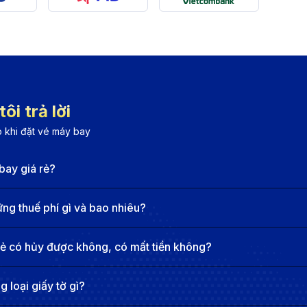
nam Airlines nổi bật với dịch vụ đẳng cấp, đội ngũ tiếp viê
mang lại trải nghiệm bay cao cấp từ đầu đến cuối hành trì
Air là lựa chọn tuyệt vời cho những ai muốn tiết kiệm chi 
h vụ phù hợp với nhu cầu đa dạng của hành khách.
ệm bay êm ái và chất lượng, Bamboo Airways được biết đến
ôi trả lời
òng máy bay hiện đại, cam kết sự an toàn tuyệt đối và man
 khi đặt vé máy bay
el Airlines tập trung vào việc mang lại những chuyến bay t
iệm bay thú vị với các chuyến bay an toàn, chất lượng v
bay giá rẻ?
y Nhơn
g thuế phí gì và bao nhiêu?
rẻ có hủy được không, có mất tiền không?
ế khoảng 15 km, là một trong những cửa ngõ quan trọng 
chỉ trong việc kết nối Huế với các thành phố lớn như Hà Nộ
 loại giấy tờ gì?
hòng chờ rộng rãi, cùng các dịch vụ hỗ trợ hành khách ch