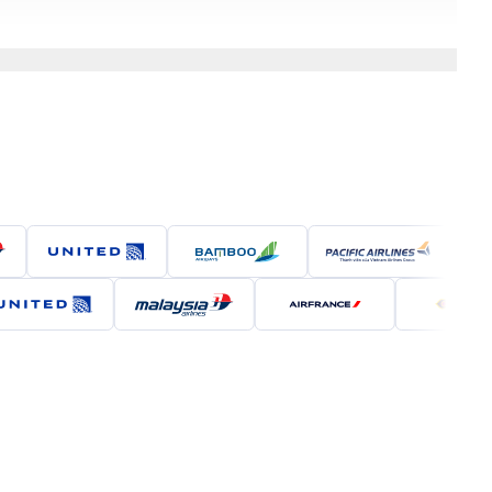
Quy Nhơn tạo ra môi trường lý tưởng để du khách thăm
ách những trải nghiệm sâu sắc và đáng nhớ. Hãy lên
 phố biển này.
n bay Tân Sơn Nhất - SGN) trước khi tiếp tục hành
y thẳng do Vietnam Airlines và Vietjet Air khai thác.
động từ 700.000VNĐ đến 2.500.000VNĐ.
 đến Quy Nhơn mất khoảng 1 giờ 10 phút. Các hãng
, giúp hành khách dễ dàng tiếp cận thành phố biển Quy