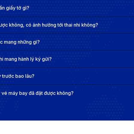
i, hành khách có thể dễ dàng di chuyển từ sân bay vào trun
n giấy tờ gì?
 sắc.
ược không, có ảnh hưởng tới thai nhi không?
 Quy Nhơn khoảng 35 km, là cửa ngõ quan trọng của khu v
ợc mang những gì?
với các thành phố lớn như Hà Nội, TP.HCM và Đà Nẵng, phụ
làm thủ tục nhanh chóng và dịch vụ tiện ích đầy đủ, sân b
hi mang hành lý ký gửi?
m đến nổi bật và các khu du lịch biển quyến rũ của Quy N
 trước bao lâu?
đi Quy Nhơn
y vé máy bay đã đặt được không?
ẻ từ Huế đi Điện Biên, bạn nên lên kế hoạch và đặt vé trư
iết kiệm chi phí cho hành trình của mình.
hàng không như Vietnam Airlines và Vietjet Air liên tục tu
 hãng để không bỏ lỡ những cơ hội giảm giá đặc biệt.