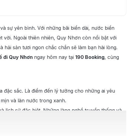
à sự yên bình. Với những bãi biển dài, nước biển
vời. Ngoài thiên nhiên, Quy Nhơn còn nổi bật với
à hải sản tươi ngon chắc chắn sẽ làm bạn hài lòng.
ế đi Quy Nhơn
ngay hôm nay tại
190 Booking
, cùng
a đặc sắc. Là điểm đến lý tưởng cho những ai yêu
 mịn và làn nước trong xanh.
và lịch sử đặc biệt. Những làng nghề truyền thống và
hơn còn nổi tiếng với ẩm thực phong phú và đa dạng.
ng chỉ hấp dẫn bởi hương vị đậm đà mà còn phản ánh