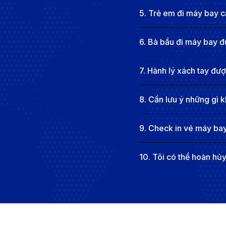
tiện hơn bao giờ hết. Với giao thông kết nối thuận lợ
5
.
Trẻ em đi máy bay cầ
tiếng như Đại Nội Huế và các công trình kiến trúc đặc
Sân bay Phù Cát (UIH)
6
.
Bà bầu đi máy bay đ
Sân bay Phù Cát (UIH) nằm cách trung tâm thành phố
7
.
Hành lý xách tay đư
đại, sân bay Phù Cát đóng vai trò kết nối Quy Nhơn 
triển du lịch và kinh tế địa phương. Với các khu vực 
8
.
Cần lưu ý những gì k
khách. Từ sân bay, du khách dễ dàng tiếp cận các điể
những di tích lịch sử độc đáo.
9
.
Check in vé máy bay
Mẹo tìm vé máy bay giá rẻ từ Huế 
10
.
Tôi có thể hoàn hủ
Đặt vé sớm
: Để đảm bảo tìm được vé máy bay giá r
xuyên mở bán vé sớm với mức giá ưu đãi, giúp bạn t
Theo dõi các chương trình khuyến mãi
: Các hãng 
thông báo qua email hoặc theo dõi fanpage của các