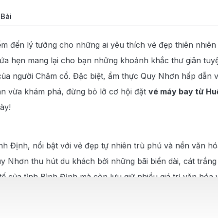
 Bài
 thành phố
m đến lý tưởng cho những ai yêu thích vẻ đẹp thiên nhiên v
hơn
 hẹn mang lại cho bạn những khoảnh khắc thư giãn tuyệt 
n
ử của người Chăm cổ. Đặc biệt, ẩm thực Quy Nhơn hấp dẫn v
ãn vừa khám phá, đừng bỏ lỡ cơ hội đặt
vé máy bay từ Hu
Nhơn
ày!
 – Hương vị biển cả
h Định, nổi bật với vẻ đẹp tự nhiên trù phú và nền văn hó
y Nhơn thu hút du khách bởi những bãi biển dài, cát trắng
 của tỉnh Bình Định mà còn lưu giữ nhiều giá trị văn hóa 
 bầu không khí sôi động và đậm đà bản sắc văn hóa. Quy N
ác đặc sản làm say lòng du khách. Những món ăn này khô