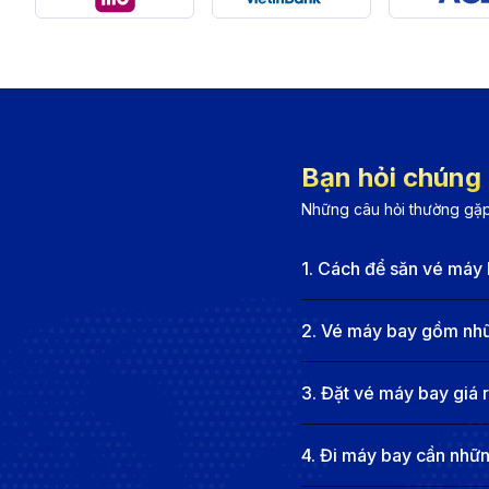
Vietnam Airlines:
Là hãng hàng không quốc gia, Viet
trọng đến sự an toàn và thoải mái của hành khách, 
Vietjet Air:
Với chính sách giá vé hợp lý, Vietjet 
lợi. Hãng cung cấp các lịch trình linh hoạt và dịc
Bamboo Airways:
Với mục tiêu mang đến trải nghi
Bạn hỏi chúng t
thoải mái trên mỗi chuyến bay. Hãng sử dụng các d
Những câu hỏi thường gặp
Vietravel Airlines:
Là hãng hàng không mới, Vietrav
mong muốn cung cấp cho hành khách những trải ngh
1
.
Cách để săn vé máy 
Thông tin về sân bay tại Huế và Qu
2
.
Vé máy bay gồm nhữn
Sân bay Phú Bài (HUI)
3
.
Đặt vé máy bay giá 
Sân bay Phú Bài (HUI), cách trung tâm thành phố Hu
cải tạo hiện đại, sân bay Phú Bài đóng vai trò không 
4
.
Đi máy bay cần những
khu vực này. Các khu vực làm thủ tục nhanh chóng, p