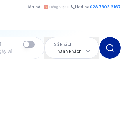
Liên hệ
Hotline
028 7303 6167
Tiếng Việt
ề
Số khách
gày về
1
hành khách