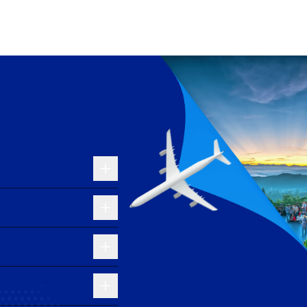
n tận tình và các tiện nghi hiện đại. Hãng luôn chú
nh.
phí mà vẫn đảm bảo một chuyến bay nhanh chóng và tiện
 với đội ngũ tiếp viên chuyên nghiệp và không gian
g lại cảm giác thư giãn cho hành khách.
iện nghi, giá cả hợp lý và dịch vụ chu đáo. Hãng luôn
à đầy sự thân thiện.
của khu vực miền Trung Việt Nam. Được nâng cấp và
i và TP.HCM, mà còn thúc đẩy sự phát triển du lịch tại
uyên nghiệp giúp cho việc di chuyển trở nên thuận