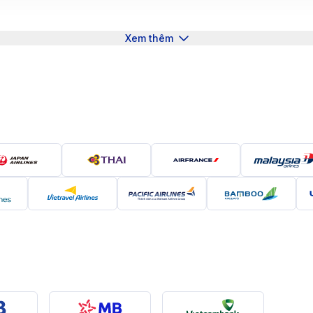
ậu ôn hòa quanh năm cùng lòng hiếu khách của người dân 
n nhiên, văn hóa và lịch sử, Quy Nhơn mang đến cho du kh
Xem thêm
hiên và sự hòa quyện giữa quá khứ và hiện tại của thành
 Nhơn
hơn, vì vậy hành khách sẽ cần nối chuyến qua TP.HCM (Sâ
ng bay này kéo dài khoảng 1 giờ 25 phút, với các chuyến ba
nh chóng đến TP.HCM để nối chuyến. Giá vé máy bay dao 
H):
Sau khi nối chuyến tại TP.HCM, hành trình từ TP.HCM
boo Airways và Vietravel Airlines khai thác chuyến bay này
 đến 2.000.000VNĐ.
từ Huế đi Quy Nhơn