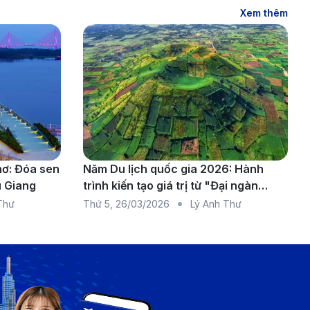
Xem thêm
thường tăng cao vào các dịp lễ, tết hoặc mùa du lịch
 các chương trình khuyến mãi vé máy bay giá rẻ. Bạn
ng bỏ lỡ các ưu đãi.
u hãng hàng không khác nhau, từ đó dễ dàng tìm được
hành lý xách tay và hành lý ký gửi để tránh các khoản
hơ: Đóa sen
Năm Du lịch quốc gia 2026: Hành
u Giang
trình kiến tạo giá trị từ "Đại ngàn
chạm biển xanh"
Thư
Thứ 5
,
26/03/2026
Lý Anh Thư
ấp dẫn, giúp bạn tiết kiệm chi phí cho chuyến bay từ
n được chuyến bay phù hợp với lịch trình và ngân