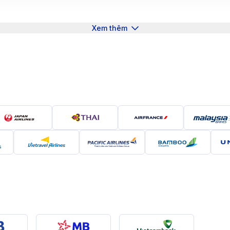
 quốc tế Phú Bài - HUI) đến Bangkok (sân bay quốc tế Suv
Xem thêm
Dưới đây là các tuyến bay phổ biến:
nối chuyến qua TP. Hồ Chí Minh được khai thác bởi Vietjet 
 dàng tìm được giờ bay phù hợp.
 chuyến bay nối chuyến qua Hà Nội với các hãng hàng không
ối chuyến hợp lý.
 chuyến bay từ Huế đến Bangkok
 chuyến bay nối chuyến từ Huế đến Bangkok với điểm dừng
h trình linh hoạt.
 nối chuyến từ Huế đến Bangkok qua Hà Nội hoặc TP.HCM. 
k
, Huế