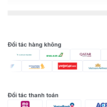
Hiện tại, không có chuyến bay thẳng từ Huế (sân bay
các chuyến bay nối chuyến qua Hà Nội hoặc TP.HCM. 
Huế - TP. Hồ Chí Minh - Bangkok
: Các chuyến bay 
tiện với nhiều chuyến bay trong ngày, giúp bạn dễ
Huế - Hà Nội - Bangkok
: Bạn cũng có thể lựa chọn
Đối tác hàng không
chọn hợp lý với tần suất bay ổn định và thời gian n
Danh sách các hãng hàng không khai thác
Vietnam Airlines
: Vietnam Airlines cung cấp các
quốc gia Việt Nam, với chất lượng dịch vụ cao và lịc
VietJet Air
: VietJet Air cung cấp các chuyến bay
tiết kiệm chi phí.
Thông tin sân bay ở Huế và Bangko
Đối tác thanh toán
Thông tin về sân bay quốc tế Phú Bài (HUI)