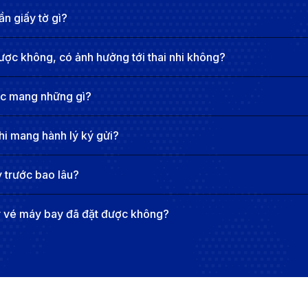
hất và hiện đại nhất tại Thái Lan, nằm cách trung tâm Ba
n giấy tờ gì?
hành khách quốc tế rất đông đúc.
trung tâm Bangkok
ược không, có ảnh hưởng tới thai nhi không?
 25 km, và có nhiều phương tiện di chuyển từ sân bay và
ợc mang những gì?
n lợi nhất để di chuyển từ sân bay Suvarnabhumi vào trun
chuyển mất khoảng 30 phút, và giá vé dao động từ 15-45 
hi mang hành lý ký gửi?
 di chuyển từ sân bay vào trung tâm thành phố Bangkok. Gi
phút, tùy vào tình trạng giao thông.
 trước bao lâu?
chọn tiết kiệm hơn. Giá vé từ 30-50 THB (khoảng 20.000-3
y vé máy bay đã đặt được không?
hệ Grab cũng hoạt động mạnh tại Bangkok, với mức giá tươ
 đi Bangkok
từ Huế đến Bangkok, bạn cần lưu ý một số kinh nghiệm sau