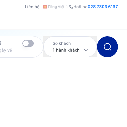
Liên hệ
Hotline
028 7303 6167
Tiếng Việt
ề
Số khách
gày về
1
hành khách