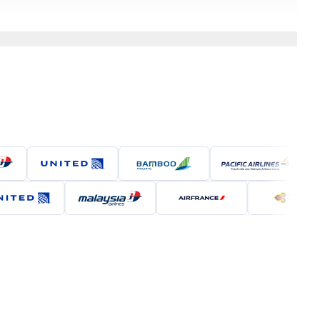
arnabhumi - BKK). Tuy nhiên, bạn có thể lựa chọn
Air và Vietnam Airlines. Đây là một lựa chọn thuận
 Vietjet Air và Vietnam Airlines. Đây cũng là một lựa
 tại Hà Nội hoặc TP.HCM. Đây là hãng hàng không
Đây là lựa chọn giá rẻ, phù hợp cho những ai muốn