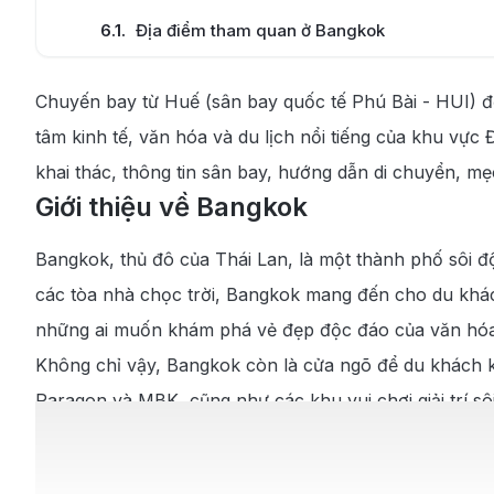
6.1
.
Địa điểm tham quan ở Bangkok
6.2
.
Ẩm thực ở Bangkok
Chuyến bay từ Huế (sân bay quốc tế Phú Bài - HUI) đ
tâm kinh tế, văn hóa và du lịch nổi tiếng của khu vực 
khai thác, thông tin sân bay, hướng dẫn di chuyển, mẹ
Giới thiệu về Bangkok
Bangkok, thủ đô của Thái Lan, là một thành phố sôi độ
các tòa nhà chọc trời, Bangkok mang đến cho du khác
những ai muốn khám phá vẻ đẹp độc đáo của văn hóa
Không chỉ vậy, Bangkok còn là cửa ngõ để du khách 
Paragon và MBK, cũng như các khu vui chơi giải trí 
và Som Tum. Với sự kết hợp giữa truyền thống và sự 
Thông tin các chặng bay từ Huế đi