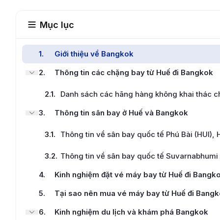
Mục lục
1
.
Giới thiệu về Bangkok
2
.
Thông tin các chặng bay từ Huế đi Bangkok
2.1
.
Danh sách các hãng hàng không khai thác 
3
.
Thông tin sân bay ở Huế và Bangkok
3.1
.
Thông tin về sân bay quốc tế Phú Bài (HUI), 
3.2
.
Thông tin về sân bay quốc tế Suvarnabhumi
4
.
Kinh nghiệm đặt vé máy bay từ Huế đi Bangk
5
.
Tại sao nên mua vé máy bay từ Huế đi Bangk
6
.
Kinh nghiệm du lịch và khám phá Bangkok