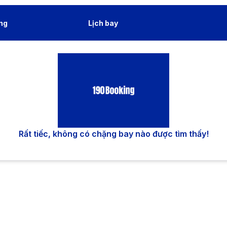
ng
Lịch bay
Rất tiếc, không có chặng bay nào được tìm thấy!