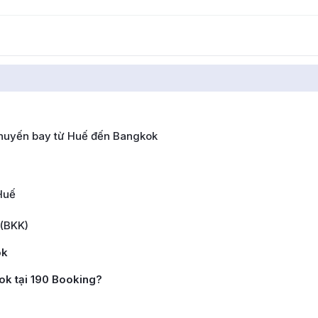
chuyến bay từ Huế đến Bangkok
Huế
 (BKK)
ok
ok tại 190 Booking?