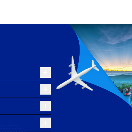
 vực miền Trung Việt Nam. Sân bay nằm cách trung tâm
n có thể dễ dàng di chuyển từ trung tâm Huế đến sân
u kiện giao thông. Giá cước taxi thường dao động từ
 gian di chuyển cũng khoảng 30-40 phút, với mức giá
 lúc nào cũng thuận tiện về lịch trình và thời gian.
 sân bay. Sân bay Phú Bài nằm cách trung tâm thành