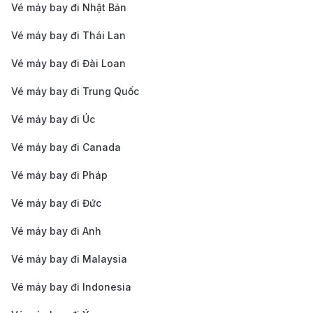
Vé máy bay đi Nhật Bản
Xe buýt
: Có các tuyến xe buýt công cộng kết nối
sân bay Koltsovo với trung tâm thành phố, với thời
Vé máy bay đi Thái Lan
gian di chuyển khoảng 40-50 phút. Các tuyến xe
Vé máy bay đi Đài Loan
buýt phổ biến như tuyến 1 và tuyến 49, hoạt động
Vé máy bay đi Trung Quốc
từ sáng sớm đến khuya.
Vé máy bay đi Úc
Dịch vụ xe đưa đón (Shuttle)
: Một số khách sạn
hoặc dịch vụ xe đưa đón có thể cung cấp chuyến
Vé máy bay đi Canada
đi từ sân bay đến trung tâm thành phố. Bạn có thể
Vé máy bay đi Pháp
yêu cầu dịch vụ này khi đặt phòng khách sạn hoặc
Vé máy bay đi Đức
đặt trước qua các dịch vụ vận chuyển.
Vé máy bay đi Anh
Thuê xe riêng
: Nếu bạn muốn sự linh hoạt và tiện
nghi cao, bạn có thể thuê xe từ các công ty cho
Vé máy bay đi Malaysia
thuê xe tại sân bay. Dịch vụ này giúp bạn di
Vé máy bay đi Indonesia
chuyển tự do hơn, đặc biệt nếu bạn có kế hoạch