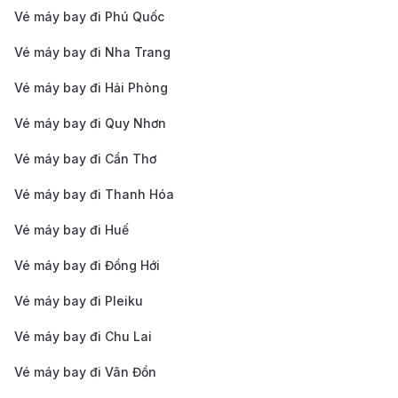
sánh giá để tìm ra mức giá thấp nhất. Các chuyến
Vé máy bay đi Phú Quốc
bay vào giữa tuần hoặc vào các khung giờ ít người
Vé máy bay đi Nha Trang
đặt (sáng sớm, đêm muộn) thường có giá rẻ hơn
so với chuyến bay vào cuối tuần hoặc giờ cao
Vé máy bay đi Hải Phòng
điểm.
Vé máy bay đi Quy Nhơn
Lợi ích khi đặt vé từ TP.HCM đi
Vé máy bay đi Cần Thơ
Yekaterinburg tại 190 Booking
Vé máy bay đi Thanh Hóa
Giá vé cập nhật liên tục
: Hệ thống của 190
Vé máy bay đi Huế
Booking cung cấp thông tin giá vé theo thời gian
Vé máy bay đi Đồng Hới
thực, giúp bạn dễ dàng tìm được mức giá ưu đãi
nhất cho chuyến bay TP.HCM – Yekaterinburg.
Vé máy bay đi Pleiku
Hỗ trợ khách hàng 24/7
: Đội ngũ tư vấn chuyên
Vé máy bay đi Chu Lai
nghiệp luôn sẵn sàng hỗ trợ giải đáp mọi thắc mắc
Vé máy bay đi Vân Đồn
và xử lý nhanh chóng các sự cố trong quá trình