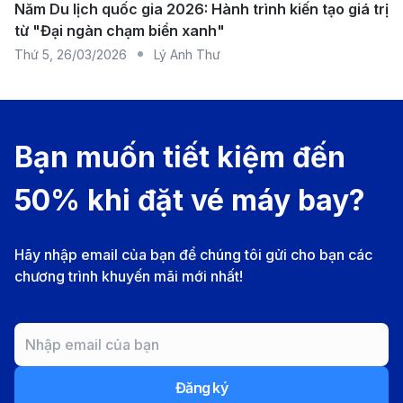
Năm Du lịch quốc gia 2026: Hành trình kiến tạo giá trị
khoảng 8 km, hành khách có thể di chuyển dễ dàng
từ "Đại ngàn chạm biển xanh"
bằng taxi, xe buýt hoặc các dịch vụ xe công nghệ, với
Thứ 5
,
26/03/2026
Lý Anh Thư
thời gian từ 20 – 30 phút tùy theo tình trạng giao
thông. Sân bay phục vụ hơn 40 triệu lượt khách mỗi
năm, sở hữu hạ tầng hiện đại với nhiều tiện ích như
Bạn muốn tiết kiệm đến
wifi miễn phí, khu mua sắm đa dạng, khu ẩm thực
50% khi đặt vé máy bay?
phong phú, phòng chờ hạng thương gia sang trọng và
quầy thủ tục tự động giúp tiết kiệm thời gian. Đây là
Hãy nhập email của bạn để chúng tôi gửi cho bạn các
điểm khởi hành chính cho các chuyến bay từ TP.HCM
chương trình khuyến mãi mới nhất!
đến Yekaterinburg, thường quá cảnh tại các trung tâm
lớn như Moscow (SVO/DME), Istanbul (IST) hoặc
Dubai (DXB) trước khi đến nơi.
Sân bay Quốc tế Koltsovo (SVX) –
Đăng ký
Yekaterinburg, Nga