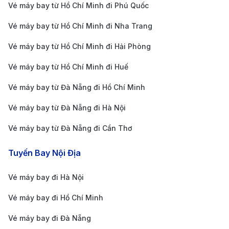
hàng không thường xuyên tổ chức các đợt khuyến
Vé máy bay từ Hồ Chí Minh đi Phú Quốc
mãi vào các dịp lễ như Tết Dương lịch, Black
Vé máy bay từ Hồ Chí Minh đi Nha Trang
Friday, hay các sự kiện lớn. Hãy theo dõi các trang
Vé máy bay từ Hồ Chí Minh đi Hải Phòng
web uy tín như 190 Booking để không bỏ lỡ cơ hội
săn vé giá rẻ từ TP.HCM đi Yekaterinburg.
Vé máy bay từ Hồ Chí Minh đi Huế
Chọn chuyến bay nối chuyến hợp lý
:
Vé máy bay từ Đà Nẵng đi Hồ Chí Minh
Vì hiện tại không có chuyến bay thẳng từ TP.HCM
Vé máy bay từ Đà Nẵng đi Hà Nội
đến Yekaterinburg, bạn sẽ phải quá cảnh tại các
Vé máy bay từ Đà Nẵng đi Cần Thơ
sân bay trung chuyển lớn như Moscow
(SVO/DME), Dubai (DXB) hoặc Istanbul (IST). Lựa
Tuyến Bay Nội Địa
chọn chuyến bay với thời gian nối chuyến hợp lý
Vé máy bay đi Hà Nội
giúp bạn tiết kiệm chi phí và thời gian di chuyển.
So sánh giá vé linh hoạt
:
Vé máy bay đi Hồ Chí Minh
Trước khi mua vé, hãy sử dụng các nền tảng so
Vé máy bay đi Đà Nẵng