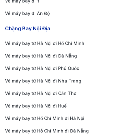
Vé máy bay đi Ý
tham quan hoặc di chuyển đến các khu vực ngoại
Vé máy bay đi Ấn Độ
ô.
Cách săn vé máy bay giá rẻ từ
Chặng Bay Nội Địa
TP.HCM đi Yekaterinburg
Vé máy bay từ Hà Nội đi Hồ Chí Minh
Đặt vé sớm để hưởng ưu đãi tốt nhất
: Để có
Vé máy bay từ Hà Nội đi Đà Nẵng
chuyến bay từ TP.HCM (Sân bay Quốc tế Tân Sơn
Vé máy bay từ Hà Nội đi Phú Quốc
Nhất – SGN) đến Yekaterinburg (Sân bay Quốc tế
Koltsovo – SVX) với mức giá hợp lý, bạn nên lên kế
Vé máy bay từ Hà Nội đi Nha Trang
hoạch và đặt vé trước ít nhất 2 – 3 tháng. Điều này
Vé máy bay từ Hà Nội đi Cần Thơ
đặc biệt quan trọng trong mùa cao điểm du lịch
Vé máy bay từ Hà Nội đi Huế
hoặc dịp lễ, giúp bạn có cơ hội săn vé giá rẻ và lựa
Vé máy bay từ Hồ Chí Minh đi Hà Nội
chọn được chuyến bay với giờ bay thuận tiện.
Tận dụng các chương trình giảm giá
: Các hãng
Vé máy bay từ Hồ Chí Minh đi Đà Nẵng