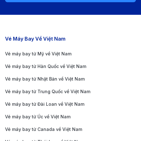
Sân bay Quốc tế Koltsovo (SVX) là sân bay chính
phục vụ thành phố Yekaterinburg và khu vực Ural,
kết nối với các thành phố lớn của Nga và một số điểm
Các chặng bay nổi bật
Vé Máy Bay Về Việt Nam
đến quốc tế. Nằm cách trung tâm thành phố khoảng
17 km, hành khách có thể di chuyển đến sân bay
Vé máy bay từ Mỹ về Việt Nam
bằng taxi, xe buýt hoặc dịch vụ xe đưa đón, với thời
Vé máy bay từ Hàn Quốc về Việt Nam
gian từ 25 – 35 phút. Sân bay có cơ sở hạ tầng hiện
Vé máy bay từ Nhật Bản về Việt Nam
đại với các tiện ích như wifi miễn phí, cửa hàng miễn
Vé máy bay từ Trung Quốc về Việt Nam
thuế, khu vực ẩm thực phục vụ món ăn Nga truyền
thống, phòng chờ hạng thương gia, và quầy thông tin
Vé máy bay từ Đài Loan về Việt Nam
du lịch. Đây là điểm đến chính cho các chuyến bay từ
Vé máy bay từ Úc về Việt Nam
TP.HCM, với các chuyến quá cảnh tại Moscow
Vé máy bay từ Canada về Việt Nam
(SVO/DME) hoặc Istanbul (IST), tạo điều kiện thuận