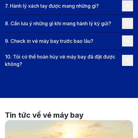
hành trình đầy thú vị tại thành phố sôi động này!
7
.
Hành lý xách tay được mang những gì?
Thông tin chuyến bay từ TP.HCM đi
Yekaterinburg
8
.
Cần lưu ý những gì khi mang hành lý ký gửi?
Chặng bay từ TP.HCM đến Yekaterinburg
9
.
Check in vé máy bay trước bao lâu?
Chuyến bay thẳng
: Hiện tại, không có chuyến bay
10
.
Tôi có thể hoàn hủy vé máy bay đã đặt được
thẳng từ TP.HCM (Sân bay Quốc tế Tân Sơn Nhất
không?
– SGN) đến Yekaterinburg (Sân bay Quốc tế
Koltsovo – SVX).
Chuyến bay nối chuyến
: Hành khách sẽ cần quá
cảnh tại một hoặc nhiều sân bay quốc tế như
Moscow (SVO/DME), Istanbul (IST), hoặc Dubai
Tin tức về vé máy bay
(DXB) trước khi đến Yekaterinburg. Tổng thời gian
bay trung bình từ 18 đến 30 giờ, tùy thuộc vào
hãng hàng không và thời gian chờ nối chuyến.