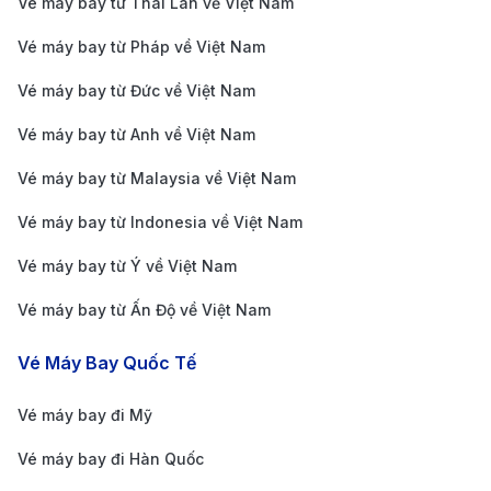
Vé máy bay từ Thái Lan về Việt Nam
lợi cho hành khách tham quan và khám phá
Yekaterinburg cũng như các khu vực xung quanh.
Vé máy bay từ Pháp về Việt Nam
Phương tiện di chuyển từ Sân bay
Vé máy bay từ Đức về Việt Nam
Quốc tế Koltsovo (SVX) đến trung
Vé máy bay từ Anh về Việt Nam
tâm thành phố
Vé máy bay từ Malaysia về Việt Nam
Từ Sân bay Quốc tế Koltsovo (SVX) đến trung tâm
Vé máy bay từ Indonesia về Việt Nam
thành phố Yekaterinburg, bạn có thể lựa chọn một số
phương tiện di chuyển sau:
Vé máy bay từ Ý về Việt Nam
Taxi
: Đây là phương tiện tiện lợi và nhanh chóng
Vé máy bay từ Ấn Độ về Việt Nam
nhất. Taxi từ sân bay Koltsovo đến trung tâm thành
Vé Máy Bay Quốc Tế
phố mất khoảng 25-35 phút, tùy vào tình trạng
giao thông. Taxi có thể được đón tại các điểm chờ
Vé máy bay đi Mỹ
tại sân bay, và bạn cũng có thể đặt qua các ứng
Vé máy bay đi Hàn Quốc
dụng gọi xe.