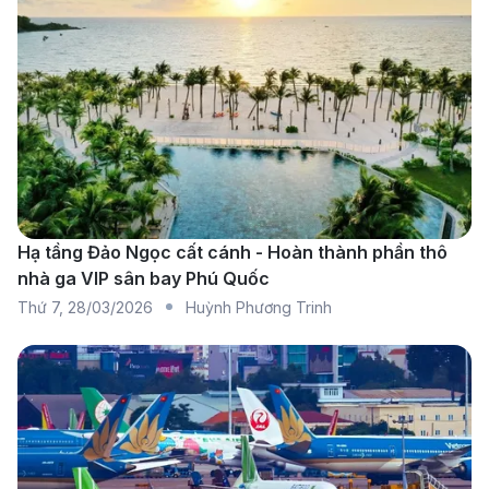
Các hãng hàng không khai thác tuyến
TP.HCM đi Yekaterinburg
Vietnam Airlines
: Cung cấp chuyến bay từ
TP.HCM đến Yekaterinburg thông qua các điểm
trung chuyển tại Moscow (SVO) hoặc Frankfurt
(FRA), kết hợp với các đối tác hàng không Nga.
Hạ tầng Đảo Ngọc cất cánh - Hoàn thành phần thô
Hành khách được trải nghiệm dịch vụ an toàn, tiện
nhà ga VIP sân bay Phú Quốc
nghi và các suất ăn theo phong cách Việt Nam.
Thứ 7
,
28/03/2026
Huỳnh Phương Trinh
Turkish Airlines
: Khai thác tuyến bay từ TP.HCM
đến Yekaterinburg với điểm quá cảnh tại Istanbul
(IST). Hãng mang đến dịch vụ 5 sao, ghế ngồi
thoải mái, thực đơn phong phú và hệ thống giải trí
hiện đại suốt hành trình.