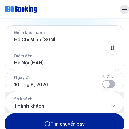
Trang chủ
Điểm khởi hành
Vé máy bay
Hồ Chí Minh (SGN)
Tin tức
Khách sạn
Điểm đến
Dịch vụ
Hà Nội (HAN)
Tin tức
Liên hệ
Hotline
028 7303 6167
Khứ hồi
Ngày đi
16 Thg 8, 2026
Tiếng Việt
Số khách
1
hành khách
Tìm chuyến bay