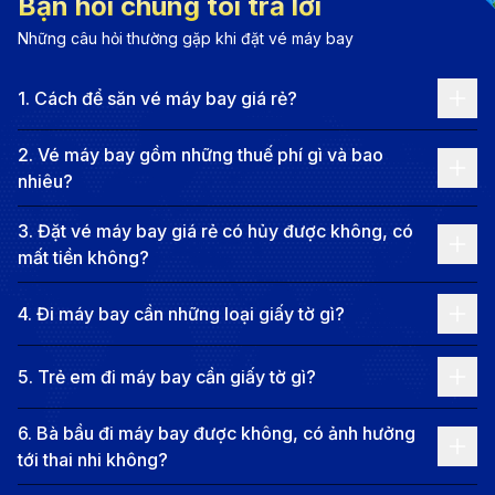
Bạn hỏi chúng tôi trả lời
Yekaterinburg nổi bật với những công trình kiến trúc
Những câu hỏi thường gặp khi đặt vé máy bay
đẹp mắt, từ các tòa nhà cổ kính đến những công trình
hiện đại, tất cả đều phản ánh sự phát triển của thành
1
.
Cách để săn vé máy bay giá rẻ?
phố qua các thời kỳ. Đây cũng là nơi ghi dấu những sự
kiện quan trọng trong lịch sử Nga, như nơi xảy ra vụ
2
.
Vé máy bay gồm những thuế phí gì và bao
nhiêu?
ám sát gia đình hoàng gia Romanov. Đặc biệt, thành
phố còn có nhiều bảo tàng nghệ thuật và các địa
3
.
Đặt vé máy bay giá rẻ có hủy được không, có
điểm lịch sử hấp dẫn để du khách khám phá. Với
mất tiền không?
không gian xanh mát, công viên rộng lớn và các hoạt
4
.
Đi máy bay cần những loại giấy tờ gì?
động ngoài trời phong phú, Yekaterinburg là nơi lý
tưởng để thư giãn và tận hưởng thiên nhiên. Ẩm thực
5
.
Trẻ em đi máy bay cần giấy tờ gì?
nơi đây mang đậm hương vị Nga truyền thống, chắc
chắn sẽ làm hài lòng những tín đồ ẩm thực. Hãy cũng
6
.
Bà bầu đi máy bay được không, có ảnh hưởng
tới thai nhi không?
khám phá Yekaterinburg ngay hôm nay để có một