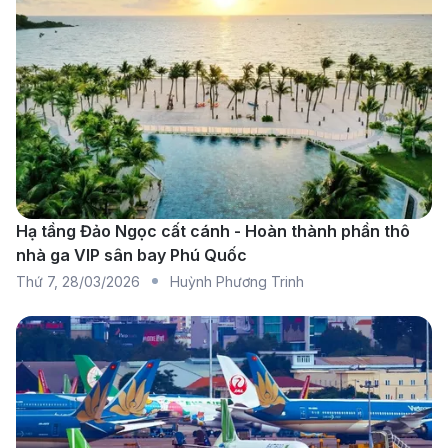
Vietnam Airlines & Air France:
Hành khách có thể
bay từ TP.HCM đến Paris (CDG) với Vietnam
Airlines hoặc Air France, sau đó nối chuyến đến
Pau bằng Air France hoặc các hãng hàng không
nội địa Pháp. Air France mang đến dịch vụ chuyên
nghiệp và tiện nghi hiện đại.
KLM:
Cung cấp hành trình từ TP.HCM đến
Hạ tầng Đảo Ngọc cất cánh - Hoàn thành phần thô
nhà ga VIP sân bay Phú Quốc
Amsterdam (AMS), sau đó nối chuyến đến Pau
Thứ 7
,
28/03/2026
Huỳnh Phương Trinh
bằng KLM Cityhopper hoặc các đối tác liên kết.
Hãng hàng không Hà Lan này nổi bật với dịch vụ
chất lượng cao và nhiều tiện ích hấp dẫn.
Lufthansa:
Lựa chọn bay từ TP.HCM đến
Frankfurt (FRA), sau đó nối chuyến đến Pau bằng