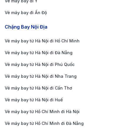
nền tảng đặt vé trực tuyến để cập nhật ưu đãi đặc
Vé máy bay đi Ý
biệt nhanh chóng.
Vé máy bay đi Ấn Độ
Chọn hành trình nối chuyến phù hợp:
Hiện chưa
Chặng Bay Nội Địa
có chuyến bay thẳng từ TP.HCM đến Pau, vì vậy
hành khách sẽ cần quá cảnh tại các thành phố lớn
Vé máy bay từ Hà Nội đi Hồ Chí Minh
như Paris, Amsterdam hoặc Istanbul. Lựa chọn
Vé máy bay từ Hà Nội đi Đà Nẵng
điểm quá cảnh hợp lý sẽ giúp tối ưu chi phí và rút
Vé máy bay từ Hà Nội đi Phú Quốc
ngắn thời gian di chuyển.
So sánh giá trên nhiều nền tảng:
Sử dụng các
Vé máy bay từ Hà Nội đi Nha Trang
trang đặt vé uy tín như 190 Booking để cập nhật
Vé máy bay từ Hà Nội đi Cần Thơ
giá vé và săn những ưu đãi hấp dẫn. Ngoài ra, đặt
Vé máy bay từ Hà Nội đi Huế
vé trong thời gian khuyến mãi hoặc vào mùa thấp
Vé máy bay từ Hồ Chí Minh đi Hà Nội
điểm có thể giúp bạn tiết kiệm đáng kể chi phí.
Vì sao nên đặt vé máy bay từ
Vé máy bay từ Hồ Chí Minh đi Đà Nẵng