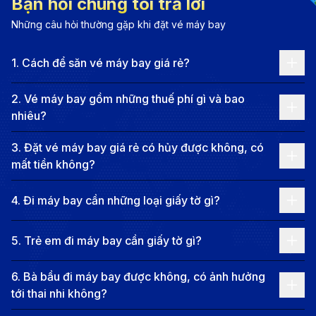
Bạn hỏi chúng tôi trả lời
tìm hiểu về lịch sử và văn hóa châu Âu.
Những câu hỏi thường gặp khi đặt vé máy bay
Không chỉ nổi bật với lâu đài Château de Pau, nơi sinh
của vua Henri IV, thành phố còn sở hữu nhiều bảo
1
.
Cách để săn vé máy bay giá rẻ?
tàng, nhà hát và phòng triển lãm nghệ thuật đặc sắc.
Pau cũng nổi tiếng với những vườn hoa, công viên
2
.
Vé máy bay gồm những thuế phí gì và bao
nhiêu?
xanh mát và đại lộ Boulevard des Pyrénées, nơi du
khách có thể tận hưởng tầm nhìn ngoạn mục ra dãy
3
.
Đặt vé máy bay giá rẻ có hủy được không, có
Pyrenees hùng vĩ. Bên cạnh đó, ẩm thực địa phương
mất tiền không?
với những đặc sản không thể bỏ lỡ khi ghé thăm
4
.
Đi máy bay cần những loại giấy tờ gì?
thành phố này. Dù bạn yêu thích khám phá lịch sử,
tận hưởng thiên nhiên hay trải nghiệm nền văn hóa
5
.
Trẻ em đi máy bay cần giấy tờ gì?
Pháp tinh tế, Pau luôn có điều gì đó để chào đón bạn!
Thông tin chuyến bay từ TP.HCM đi
6
.
Bà bầu đi máy bay được không, có ảnh hưởng
Pau
tới thai nhi không?