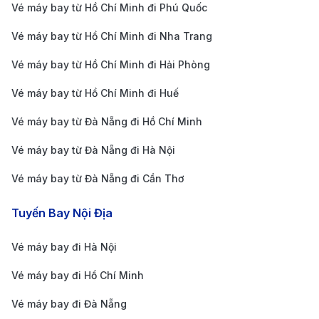
TP.HCM đi Pau tại 190 Booking?
Vé máy bay từ Hồ Chí Minh đi Phú Quốc
Giá vé ưu đãi, cập nhật liên tục:
190 Booking hợp
Vé máy bay từ Hồ Chí Minh đi Nha Trang
tác với nhiều hãng hàng không quốc tế, cung cấp
Vé máy bay từ Hồ Chí Minh đi Hải Phòng
mức giá tốt nhất và cập nhật khuyến mãi thường
Vé máy bay từ Hồ Chí Minh đi Huế
xuyên.
Vé máy bay từ Đà Nẵng đi Hồ Chí Minh
Hỗ trợ khách hàng 24/7:
Đội ngũ tư vấn viên luôn
sẵn sàng hỗ trợ bạn trong việc đặt vé, thay đổi
Vé máy bay từ Đà Nẵng đi Hà Nội
hành trình hoặc giải đáp thắc mắc một cách nhanh
Vé máy bay từ Đà Nẵng đi Cần Thơ
chóng, chuyên nghiệp.
Tuyến Bay Nội Địa
Thanh toán linh hoạt, an toàn:
Hỗ trợ nhiều
phương thức thanh toán như thẻ tín dụng, chuyển
Vé máy bay đi Hà Nội
khoản ngân hàng, ví điện tử, giúp giao dịch nhanh
Vé máy bay đi Hồ Chí Minh
chóng và tiện lợi.
Vé máy bay đi Đà Nẵng
Dịch vụ bổ trợ đa dạng:
Ngoài đặt vé máy bay, 190