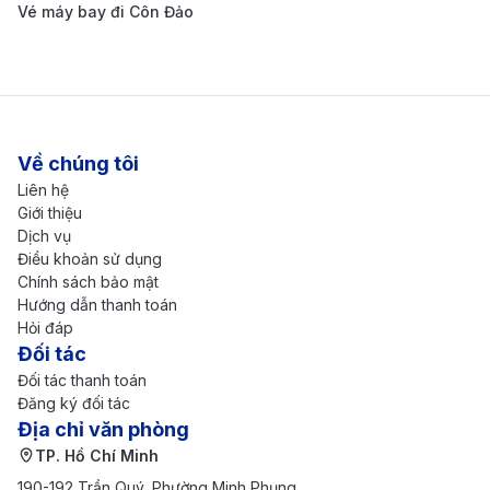
Château de Pau:
Lâu đài cổ kính, nơi sinh của vua
Vé máy bay đi Côn Đảo
Henry IV, lưu giữ nhiều cổ vật và hiện vật lịch sử từ
thời Trung Cổ.
Boulevard des Pyrénées:
Đại lộ thơ mộng kéo dài
khoảng 1,8 km, từ đây bạn có thể ngắm nhìn toàn
Về chúng tôi
cảnh dãy núi Pyrenees hùng vĩ.
Liên hệ
Giới thiệu
Musée des Beaux-Arts de Pau:
Bảo tàng mỹ thuật
Dịch vụ
trưng bày các tác phẩm nghệ thuật từ thế kỷ 15
Điều khoản sử dụng
Chính sách bảo mật
đến nay, bao gồm nhiều kiệt tác của nghệ sĩ châu
Hướng dẫn thanh toán
Âu.
Hỏi đáp
Đối tác
Funiculaire de Pau:
Tuyến tàu leo núi miễn phí kết
Đối tác thanh toán
nối trung tâm thành phố với nhà ga Pau, mang đến
Đăng ký đối tác
Địa chỉ văn phòng
trải nghiệm thú vị và góc nhìn toàn cảnh thành
TP. Hồ Chí Minh
phố.
190-192 Trần Quý, Phường Minh Phụng