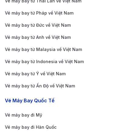
Vé máy bay từ Thái Lan về Việt Nam
đảm bảo có xe phục vụ.
Vé máy bay từ Pháp về Việt Nam
Xe buýt công cộng:
Tuyến 809 của Idelis (hệ
Vé máy bay từ Đức về Việt Nam
thống giao thông công cộng tại Pau) có lộ trình từ
Sân bay Pau Pyrénées đến trung tâm Pau (Gare
Vé máy bay từ Anh về Việt Nam
de Pau - Ga tàu Pau). Xe buýt hoạt động với tần
Vé máy bay từ Malaysia về Việt Nam
suất 30-60 phút/chuyến từ sáng đến tối. Đây là
Vé máy bay từ Indonesia về Việt Nam
phương tiện tiết kiệm chi phí nhất nhưng hành
Vé máy bay từ Ý về Việt Nam
khách cần kiểm tra lịch trình vì số chuyến có thể
hạn chế vào buổi tối hoặc cuối tuần.
Vé máy bay từ Ấn Độ về Việt Nam
Thuê xe tự lái:
Thời gian di chuyển khoảng 15
Vé Máy Bay Quốc Tế
phút. Nếu du khách có kế hoạch khám phá vùng
Nouvelle-Aquitaine, việc thuê xe là một lựa chọn
Vé máy bay đi Mỹ
thuận tiện. Một số hãng cho thuê xe tại sân bay
Vé máy bay đi Hàn Quốc
Pau Pyrénées gồm Hertz, Avis và Europcar.