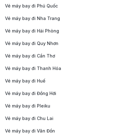
Booking còn cung cấp các dịch vụ như đặt chỗ
Vé máy bay đi Phú Quốc
trước, mua thêm hành lý ký gửi, bảo hiểm du lịch,
Vé máy bay đi Nha Trang
giúp chuyến đi của bạn thuận lợi và suôn sẻ hơn.
Vé máy bay đi Hải Phòng
Vé máy bay đi Quy Nhơn
Kinh nghiệm du lịch Pau – Hành
trình khám phá thành phố miền
Vé máy bay đi Cần Thơ
Nam nước Pháp
Vé máy bay đi Thanh Hóa
Pau, nổi bật với phong cảnh thiên nhiên tuyệt đẹp,
Vé máy bay đi Huế
kiến trúc cổ kính và nền văn hóa đặc trưng của miền
Vé máy bay đi Đồng Hới
Nam nước Pháp. Đây là điểm đến lý tưởng cho những
Vé máy bay đi Pleiku
ai yêu thích lịch sử, nghệ thuật và khám phá vẻ đẹp
Vé máy bay đi Chu Lai
của dãy núi Pyrenees.
Khám phá các địa điểm nổi tiếng tại Pau
Vé máy bay đi Vân Đồn