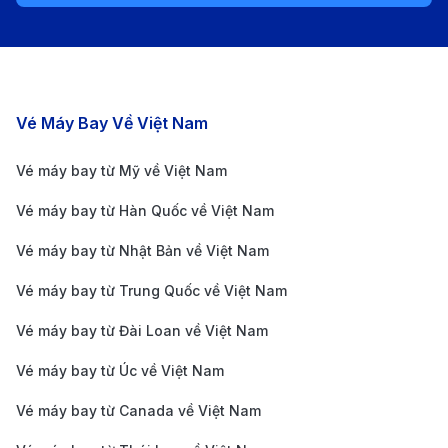
bay thoải mái cho hành khách.
Phương tiện di chuyển từ Sân bay
Pau Pyrénées (PUF) về trung tâm
thành phố
Các chặng bay nổi bật
Vé Máy Bay Về Việt Nam
Taxi:
Thời gian di chuyển khoảng 15-20 phút tùy
Vé máy bay từ Mỹ về Việt Nam
theo thời gian và tình trạng giao thông. Taxi là
Vé máy bay từ Hàn Quốc về Việt Nam
phương tiện nhanh chóng và tiện lợi nhất, hành
khách có thể bắt taxi tại khu vực nhà ga đến. Một
Vé máy bay từ Nhật Bản về Việt Nam
số hãng taxi phổ biến tại Pau gồm Taxi Pau
Vé máy bay từ Trung Quốc về Việt Nam
Pyrénées và Pau Taxi Service.
Vé máy bay từ Đài Loan về Việt Nam
Dịch vụ xe đưa đón (Shuttle):
Thời gian di chuyển
Vé máy bay từ Úc về Việt Nam
khoảng 20 phút. Một số khách sạn và công ty du
lịch cung cấp dịch vụ xe đưa đón từ sân bay đến
Vé máy bay từ Canada về Việt Nam
trung tâm thành phố, hành khách nên đặt trước để