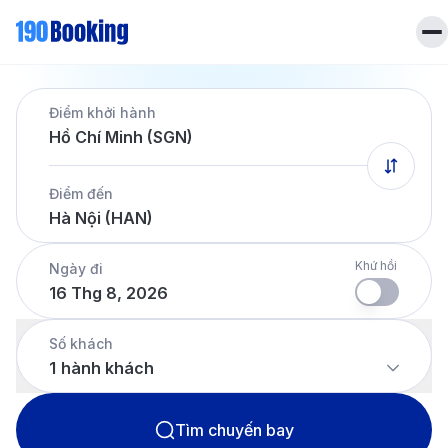
Trang chủ
Điểm khởi hành
Vé máy bay
Hồ Chí Minh (SGN)
Tin tức
Khách sạn
Điểm đến
Dịch vụ
Hà Nội (HAN)
Tin tức
Liên hệ
Hotline
028 7303 6167
Khứ hồi
Ngày đi
16 Thg 8, 2026
Tiếng Việt
Số khách
1
hành khách
Tìm chuyến bay