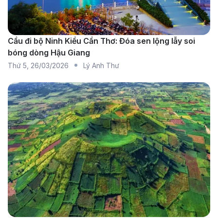
tâm hàng không quan trọng, kết nối TP.HCM với
nhiều điểm đến trong nước và quốc tế. Nằm cách
Cầu đi bộ Ninh Kiều Cần Thơ: Đóa sen lộng lẫy soi
trung tâm thành phố khoảng 6 km, sân bay có hai
bóng dòng Hậu Giang
nhà ga chính: Nhà ga quốc nội: Phục vụ các chuyến
Thứ 5
,
26/03/2026
Lý Anh Thư
bay nội địa đến các thành phố lớn như Hà Nội, Đà
Nẵng, Nha Trang, Phú Quốc. Nhà ga quốc tế: Đón
tiếp các chuyến bay từ nhiều thành phố lớn trên thế
giới. Sân bay Tân Sơn Nhất cung cấp nhiều tiện ích
hiện đại bao gồm cửa hàng miễn thuế, khu mua sắm,
nhà hàng, phòng chờ VIP và wifi miễn phí. Hiện tại, cơ
sở hạ tầng sân bay đang được nâng cấp nhằm đáp
ứng nhu cầu ngày càng tăng, giúp hành khách có trải
nghiệm thuận tiện và thoải mái hơn.
Sân bay Pau Pyrénées (PUF) - Pau, Pháp