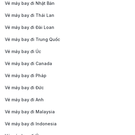
Vé máy bay đi Nhật Bản
Cách săn vé máy bay giá tốt từ
TP.HCM đi Pau
Vé máy bay đi Thái Lan
Vé máy bay đi Đài Loan
Đặt vé sớm để tiết kiệm chi phí:
Để có giá vé tốt
nhất, bạn nên đặt vé trước ít nhất 1-2 tháng. Các
Vé máy bay đi Trung Quốc
chuyến bay vào giữa tuần (Thứ Ba - Thứ Năm)
Vé máy bay đi Úc
thường có giá rẻ hơn so với cuối tuần. Nếu linh
Vé máy bay đi Canada
hoạt về ngày bay, bạn sẽ dễ dàng săn được vé ưu
Vé máy bay đi Pháp
đãi hơn.
Theo dõi khuyến mãi từ các hãng hàng không:
Vé máy bay đi Đức
Các hãng hàng không như Vietnam Airlines, Qatar
Vé máy bay đi Anh
Airways, Air France, KLM và Turkish Airlines
Vé máy bay đi Malaysia
thường có chương trình khuyến mãi hấp dẫn. Đăng
Vé máy bay đi Indonesia
ký nhận thông báo từ hãng bay hoặc theo dõi các