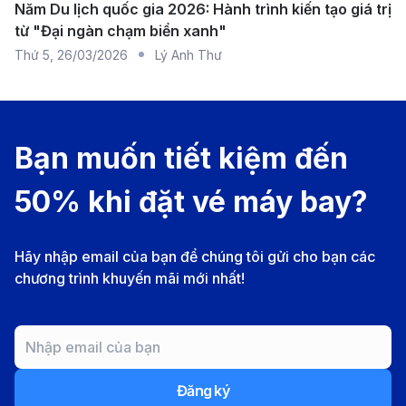
Năm Du lịch quốc gia 2026: Hành trình kiến tạo giá trị
trình.
từ "Đại ngàn chạm biển xanh"
Thanh toán linh hoạt và an toàn
: 190 Booking
Thứ 5
,
26/03/2026
Lý Anh Thư
cung cấp các phương thức thanh toán đa dạng và
tiện lợi, bao gồm thẻ tín dụng, ví điện tử, hoặc
chuyển khoản ngân hàng, đảm bảo giao dịch
Bạn muốn tiết kiệm đến
nhanh chóng, bảo mật và hoàn toàn an toàn.
Dịch vụ bổ sung tiện ích
: Để chuyến bay của bạn
50% khi đặt vé máy bay?
trở nên thoải mái và suôn sẻ hơn, 190 Booking
cung cấp các dịch vụ bổ sung như hành lý ký gửi,
Hãy nhập email của bạn để chúng tôi gửi cho bạn các
bảo hiểm du lịch, và lựa chọn chỗ ngồi trước,
chương trình khuyến mãi mới nhất!
mang đến sự linh hoạt và tiện lợi tối đa trong mỗi
chuyến đi.
Thông tin về sân bay tại TP.HCM và
Okayama
Đăng ký