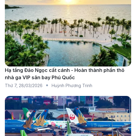
Singapore Airlines. Điểm quá cảnh phổ biến bao
gồm Tokyo (Narita/Haneda), Osaka (Kansai), Hồng
Kông và Singapore, giúp hành trình đến Okayama
linh hoạt và thuận tiện hơn.
Các hãng hàng không khai thác tuyến
TP.HCM đến Okayama
All Nippon Airways (ANA):
Hãng hàng không Nhật
Hạ tầng Đảo Ngọc cất cánh - Hoàn thành phần thô
nhà ga VIP sân bay Phú Quốc
Bản cung cấp các chuyến bay nối chuyến qua
Thứ 7
,
28/03/2026
Huỳnh Phương Trinh
Tokyo hoặc Osaka với dịch vụ chất lượng cao, ghế
ngồi thoải mái và hệ thống giải trí đa dạng.
Japan Airlines (JAL):
Khai thác tuyến bay nối
chuyến qua Tokyo hoặc Osaka, mang đến trải
nghiệm bay êm ái và dịch vụ chuyên nghiệp đạt