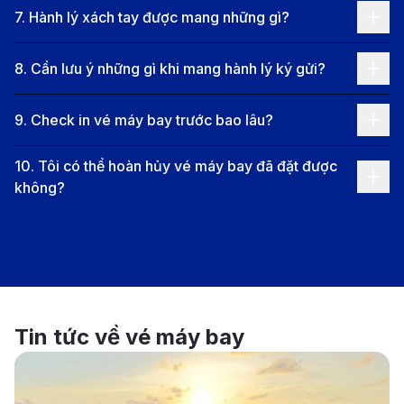
Thông tin chuyến bay từ TP.HCM đi
7
.
Hành lý xách tay được mang những gì?
Okayama
8
.
Cần lưu ý những gì khi mang hành lý ký gửi?
Chuyến bay phổ biến từ TP.HCM đến
Okayama
9
.
Check in vé máy bay trước bao lâu?
Chuyến bay thẳng:
Hiện tại, chưa có chuyến bay
10
.
Tôi có thể hoàn hủy vé máy bay đã đặt được
thẳng từ TP.HCM (Sân bay Quốc tế Tân Sơn Nhất
không?
- SGN) đến Okayama (Sân bay Okayama - OKJ).
Chuyến bay nối chuyến:
Hành khách có thể lựa
chọn các chuyến bay nối chuyến với tổng thời gian
di chuyển từ 12 đến 20 giờ, tùy thuộc vào điểm quá
cảnh và thời gian chờ giữa các chặng bay. Các
Tin tức về vé máy bay
hãng hàng không khai thác chuyến bay này bao
gồm All Nippon Airways (ANA), Japan Airlines
(JAL), Vietnam Airlines, Cathay Pacific và