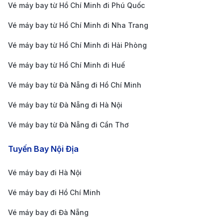
Vé máy bay từ Hồ Chí Minh đi Phú Quốc
xe tại sân bay. Các dịch vụ cho thuê xe có sẵn tại
Vé máy bay từ Hồ Chí Minh đi Nha Trang
Sân bay Okayama và sẽ giúp bạn di chuyển dễ
dàng trong khu vực.
Vé máy bay từ Hồ Chí Minh đi Hải Phòng
Tàu:
Ngoài ra, bạn cũng có thể di chuyển bằng
Vé máy bay từ Hồ Chí Minh đi Huế
tàu. Từ sân bay, bạn sẽ phải đi xe buýt hoặc taxi
Vé máy bay từ Đà Nẵng đi Hồ Chí Minh
đến ga Okayama, nơi có các chuyến tàu kết nối
Vé máy bay từ Đà Nẵng đi Hà Nội
đến các khu vực khác của thành phố và các tỉnh
lân cận. Tàu là phương tiện di chuyển tiện lợi nếu
Vé máy bay từ Đà Nẵng đi Cần Thơ
bạn muốn khám phá xa hơn ngoài thành phố.
Tuyến Bay Nội Địa
Kinh nghiệm du lịch đầy thú vị tại
Okayama, Nhật Bản
Vé máy bay đi Hà Nội
Vé máy bay đi Hồ Chí Minh
Okayama, nằm ở vùng Chugoku, Nhật Bản, là một
điểm đến thú vị với sự kết hợp hoàn hảo giữa lịch sử,
Vé máy bay đi Đà Nẵng