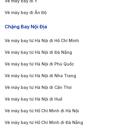
Vé máy bay đi Ý
Xe buýt:
Sân bay Okayama có dịch vụ xe buýt tiện
Vé máy bay đi Ấn Độ
lợi kết nối trực tiếp với trung tâm thành phố và các
Chặng Bay Nội Địa
khu vực lân cận. Xe buýt hoạt động thường xuyên,
với thời gian di chuyển khoảng 30 phút đến trung
Vé máy bay từ Hà Nội đi Hồ Chí Minh
tâm thành phố. Đây là phương tiện tiết kiệm và dễ
Vé máy bay từ Hà Nội đi Đà Nẵng
dàng cho du khách.
Taxi:
Là một lựa chọn linh hoạt và tiện nghi, mặc
Vé máy bay từ Hà Nội đi Phú Quốc
dù giá cao hơn so với xe buýt. Thời gian di chuyển
Vé máy bay từ Hà Nội đi Nha Trang
từ sân bay đến trung tâm thành phố khoảng 20-30
Vé máy bay từ Hà Nội đi Cần Thơ
phút, tùy thuộc vào điều kiện giao thông. Taxi rất
Vé máy bay từ Hà Nội đi Huế
thích hợp nếu bạn đi theo nhóm hoặc có nhiều
hành lý.
Vé máy bay từ Hồ Chí Minh đi Hà Nội
Xe thuê:
Nếu bạn muốn tự do di chuyển và khám
Vé máy bay từ Hồ Chí Minh đi Đà Nẵng
phá các điểm đến quanh thành phố, có thể thuê