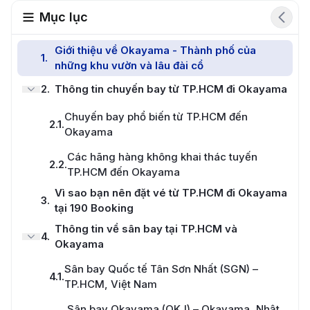
Mục lục
Giới thiệu về Okayama - Thành phố của
1
.
những khu vườn và lâu đài cổ
2
.
Thông tin chuyến bay từ TP.HCM đi Okayama
Chuyến bay phổ biến từ TP.HCM đến
2.1
.
Okayama
Các hãng hàng không khai thác tuyến
2.2
.
TP.HCM đến Okayama
Vì sao bạn nên đặt vé từ TP.HCM đi Okayama
3
.
tại 190 Booking
Thông tin về sân bay tại TP.HCM và
4
.
Okayama
Sân bay Quốc tế Tân Sơn Nhất (SGN) –
4.1
.
TP.HCM, Việt Nam
Sân bay Okayama (OKJ) – Okayama, Nhật