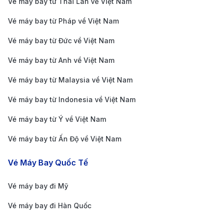
Vé máy bay từ Thái Lan về Việt Nam
trung tâm thành phố rất dễ dàng với các phương tiện
như taxi, xe công nghệ, xe buýt và dịch vụ đưa đón,
Vé máy bay từ Pháp về Việt Nam
đảm bảo sự linh hoạt cho hành khách.
Vé máy bay từ Đức về Việt Nam
Sân bay Okayama (OKJ) – Okayama, Nhật
Vé máy bay từ Anh về Việt Nam
Bản
Vé máy bay từ Malaysia về Việt Nam
Sân bay Okayama nằm ở tỉnh Okayama, Nhật Bản, là
Vé máy bay từ Indonesia về Việt Nam
cửa ngõ quan trọng của khu vực Chugoku và kết nối
thành phố Okayama với các điểm đến trong và ngoài
Vé máy bay từ Ý về Việt Nam
nước. Cách trung tâm thành phố khoảng 15 km, sân
Vé máy bay từ Ấn Độ về Việt Nam
bay này phục vụ chủ yếu các chuyến bay nội địa và
Vé Máy Bay Quốc Tế
quốc tế, với các chuyến bay kết nối tới Tokyo và các
thành phố lớn khác của Nhật Bản. Dù không phải là
Vé máy bay đi Mỹ
một sân bay lớn, nhưng Okayama mang đến không
Vé máy bay đi Hàn Quốc
gian ấm cúng và dịch vụ tiện nghi, giúp hành khách