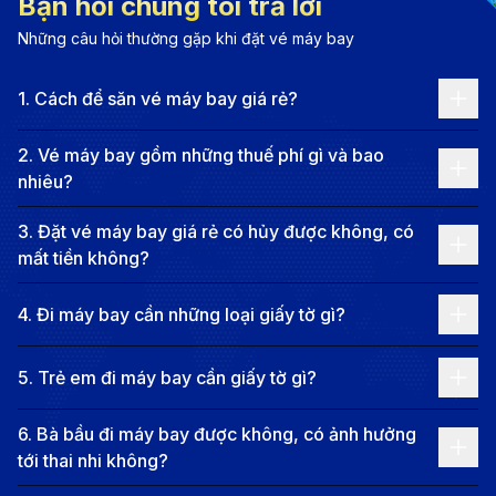
Bạn hỏi chúng tôi trả lời
trúc cổ kính cũng là một địa danh không thể bỏ qua,
Những câu hỏi thường gặp khi đặt vé máy bay
mang đến một cái nhìn sâu sắc về quá khứ huy hoàng
của vùng đất này.
1
.
Cách để săn vé máy bay giá rẻ?
Okayama còn là trung tâm của các lễ hội truyền
thống, như lễ hội kibi dango, giúp du khách hiểu rõ
2
.
Vé máy bay gồm những thuế phí gì và bao
nhiêu?
hơn về nền văn hóa phong phú và phong tục đặc
trưng của người dân nơi đây. Những món ăn đặc sản
3
.
Đặt vé máy bay giá rẻ có hủy được không, có
sẽ khiến bạn nhớ mãi. Với không khí trong lành, người
mất tiền không?
dân hiếu khách và cảnh quan tuyệt đẹp, Okayama là
4
.
Đi máy bay cần những loại giấy tờ gì?
điểm đến lý tưởng để du khách tận hưởng những giây
phút thư giãn và khám phá nền văn hóa Nhật Bản
5
.
Trẻ em đi máy bay cần giấy tờ gì?
độc đáo. Hãy lên kế hoạch ngay hôm nay để khám
phá thành phố này và trải nghiệm những điều tuyệt
6
.
Bà bầu đi máy bay được không, có ảnh hưởng
tới thai nhi không?
vời tại Okayama!