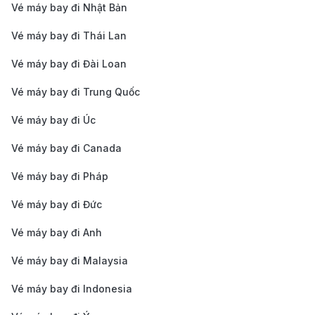
Vé máy bay đi Nhật Bản
cảm thấy thoải mái ngay từ khi bước vào. Tại sân bay,
du khách có thể khám phá các cửa hàng đặc sản địa
Vé máy bay đi Thái Lan
phương, thưởng thức đồ ăn tại các quán cà phê, và
Vé máy bay đi Đài Loan
thư giãn tại khu vực chờ. Với các dịch vụ thuận tiện và
Vé máy bay đi Trung Quốc
kết nối nhanh chóng, Sân bay Okayama là điểm trung
Vé máy bay đi Úc
chuyển lý tưởng để khám phá tỉnh Okayama, nổi tiếng
với di sản văn hóa phong phú và cảnh quan thiên
Vé máy bay đi Canada
nhiên tuyệt đẹp.
Vé máy bay đi Pháp
Phương tiện di chuyển từ Sân bay
Vé máy bay đi Đức
Okayama (OKJ) về trung tâm thành
phố
Vé máy bay đi Anh
Vé máy bay đi Malaysia
Từ Sân bay Okayama (OKJ) về trung tâm thành phố
Okayama, du khách có thể lựa chọn một số phương
Vé máy bay đi Indonesia
tiện di chuyển thuận tiện sau: