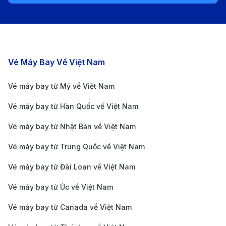
Sân bay Quốc tế Tân Sơn Nhất (SGN) –
TP.HCM, Việt Nam
Sân bay Quốc tế Tân Sơn Nhất là sân bay lớn nhất
Các chặng bay nổi bật
Vé Máy Bay Về Việt Nam
Việt Nam và đóng vai trò quan trọng trong việc kết nối
TP.HCM với các điểm đến quốc tế. Chỉ cách trung tâm
Vé máy bay từ Mỹ về Việt Nam
thành phố khoảng 6 km, sân bay này có hai nhà ga
Vé máy bay từ Hàn Quốc về Việt Nam
hiện đại phục vụ cả chuyến bay quốc tế và nội địa.
Vé máy bay từ Nhật Bản về Việt Nam
Hành khách sẽ được trải nghiệm nhiều tiện ích như
Vé máy bay từ Trung Quốc về Việt Nam
các nhà hàng, quán cà phê, cửa hàng miễn thuế,
phòng chờ VIP và wifi miễn phí, mang lại sự tiện nghi
Vé máy bay từ Đài Loan về Việt Nam
và thoải mái. Ngoài ra, sân bay còn cung cấp các dịch
Vé máy bay từ Úc về Việt Nam
vụ thiết yếu như đổi tiền, quầy thông tin du lịch, và
Vé máy bay từ Canada về Việt Nam
khu mua sắm đa dạng. Việc di chuyển từ sân bay vào