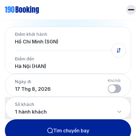
Trang chủ
Điểm khởi hành
Vé máy bay
Hồ Chí Minh (SGN)
Tin tức
Khách sạn
Điểm đến
Dịch vụ
Hà Nội (HAN)
Tin tức
Liên hệ
Hotline
028 7303 6167
Khứ hồi
Ngày đi
17 Thg 8, 2026
Tiếng Việt
Số khách
1
hành khách
Tìm chuyến bay