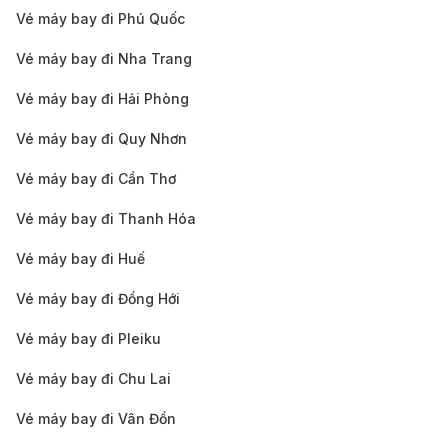
văn hóa và thiên nhiên tuyệt đẹp. Thành phố này nổi
Vé máy bay đi Phú Quốc
tiếng với vườn Korakuen – một trong ba khu vườn đẹp
Vé máy bay đi Nha Trang
nhất Nhật Bản, và lâu đài Okayama mang đậm nét
Vé máy bay đi Hải Phòng
văn hóa truyền thống. Bên cạnh đó, thành phố còn
nổi bật với các lễ hội hấp dẫn và nền ẩm thực phong
Vé máy bay đi Quy Nhơn
phú, hứa hẹn mang đến cho du khách một hành trình
Vé máy bay đi Cần Thơ
khám phá khó quên.
Vé máy bay đi Thanh Hóa
Những địa điểm không thể bỏ lỡ khi đến
Okayama
Vé máy bay đi Huế
Vé máy bay đi Đồng Hới
Vườn Korakuen
: Đây là một trong ba khu vườn nổi
tiếng nhất Nhật Bản, được xây dựng từ thế kỷ 17.
Vé máy bay đi Pleiku
Với không gian rộng lớn, vườn Korakuen mang đến
Vé máy bay đi Chu Lai
cảnh quan thanh bình, lý tưởng để thư giãn và
Vé máy bay đi Vân Đồn
thưởng ngoạn thiên nhiên.