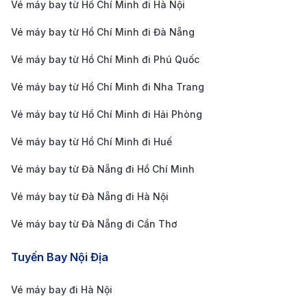
Vé máy bay từ Hồ Chí Minh đi Hà Nội
Airlines cập nhật mới nhất
Vé máy bay từ Hồ Chí Minh đi Đà Nẵng
Chặng Bay
Thời Gian Bay
Giá 1 Chiều
Vé máy bay từ Hồ Chí Minh đi Phú Quốc
TP. Hồ Chí Minh
Vé máy bay từ Hồ Chí Minh đi Nha Trang
(SGN) → Nashville
Vé máy bay từ Hồ Chí Minh đi Hải Phòng
(BNA)
20h - 28h
14.000.000 -
Vé máy bay từ Hồ Chí Minh đi Huế
Economy
(có 1-2 điểm dừng)
18.000.000 
Vé máy bay từ Đà Nẵng đi Hồ Chí Minh
TP. Hồ Chí Minh
(SGN) → Nashville
Vé máy bay từ Đà Nẵng đi Hà Nội
(BNA)
Vé máy bay từ Đà Nẵng đi Cần Thơ
Premium
20h - 28h
28.000.000 -
Tuyến Bay Nội Địa
Economy
(có 1-2 điểm dừng)
35.000.000 
Vé máy bay đi Hà Nội
TP. Hồ Chí Minh