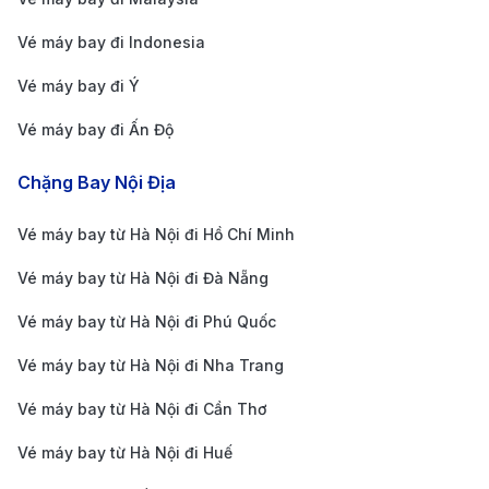
Việc nắm rõ mức giá vé máy bay giúp du khách dễ
Vé máy bay đi Indonesia
dàng lựa chọn hành trình phù hợp với ngân sách và
Vé máy bay đi Ý
thời gian của mình. Tùy vào thời điểm đặt vé, hãng
Vé máy bay đi Ấn Độ
hàng không và hành trình quá cảnh, giá vé từ TP. Hồ
Chí Minh đi Nashville có thể dao động khá lớn. Dưới
Chặng Bay Nội Địa
đây là thông tin tham khảo về giá vé máy bay một
Vé máy bay từ Hà Nội đi Hồ Chí Minh
chiều và khứ hồi được cập nhật mới nhất, giúp bạn
lên kế hoạch di chuyển thuận tiện và tiết kiệm hơn:
Vé máy bay từ Hà Nội đi Đà Nẵng
Giá vé máy bay từ TP. Hồ Chí Minh đi Nashville
Vé máy bay từ Hà Nội đi Phú Quốc
một chiều:
14.090.000 VND - 105.000.000 VND.
Vé máy bay từ Hà Nội đi Nha Trang
Giá vé máy bay từ TP. Hồ Chí Minh đi Nashville
Vé máy bay từ Hà Nội đi Cần Thơ
khứ hồi:
28.000.000 VND - 295.000.000 VND.
Bảng giá vé máy bay từ TP. Hồ Chí Minh đi
Vé máy bay từ Hà Nội đi Huế
Nashville của hãng hàng không United