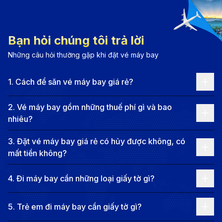
Bạn hỏi chúng tôi trả lời
Những câu hỏi thường gặp khi đặt vé máy bay
Vé máy bay từ TP. Hồ Chí Minh đi Nashville - Ngắm
nhìn thành phố xinh đẹp thủ phủ của bang
Tennessee (Nguồn: Internet)
1
.
Cách để săn vé máy bay giá rẻ?
Nashville, thủ phủ của bang Tennessee, được mệnh
2
.
Vé máy bay gồm những thuế phí gì và bao
danh là “Thành phố âm nhạc” (Music City) – nơi vang
nhiêu?
lên những giai điệu đồng quê (country) đặc trưng của
3
.
Đặt vé máy bay giá rẻ có hủy được không, có
nước Mỹ. Từ những quán bar nhỏ trên phố Broadway
mất tiền không?
đến các sân khấu lớn như Ryman Auditorium hay
Grand Ole Opry, Nashville luôn tràn ngập âm nhạc.
4
.
Đi máy bay cần những loại giấy tờ gì?
Thành phố này không chỉ là cái nôi của thể loại
country mà còn là điểm đến mơ ước của những ai yêu
5
.
Trẻ em đi máy bay cần giấy tờ gì?