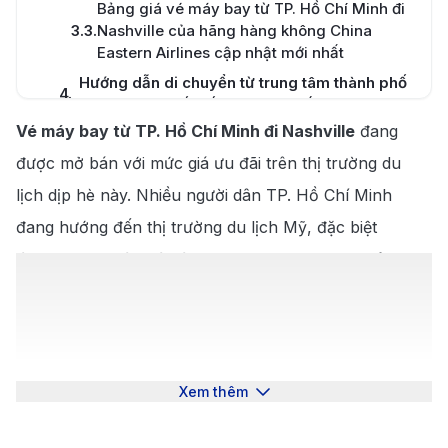
Bảng giá vé máy bay từ TP. Hồ Chí Minh đi
3.3
.
Nashville của hãng hàng không China
Eastern Airlines cập nhật mới nhất
Hướng dẫn di chuyển từ trung tâm thành phố
4
.
ra sân bay quốc tế Tân Sơn Nhất
Vé máy bay từ TP. Hồ Chí Minh đi Nashville
đang
Hướng dẫn di chuyển từ sân bay Nashville
5
.
vào trung tâm thành phố
được mở bán với mức giá ưu đãi trên thị trường du
Top 5 cách đặt vé máy bay từ TP. Hồ Chí
lịch dịp hè này. Nhiều người dân TP. Hồ Chí Minh
6
.
Minh đi Nashville giá rẻ
đang hướng đến thị trường du lịch Mỹ, đặc biệt
Lý do bạn nên đặt vé máy bay từ TP. Hồ Chí
7
.
là Nashville thủ phủ của bang Tennessee, nơi đây
Minh đi Nashville tại 190 Booking
được ví như "Music City" nổi tiếng với những bản
8
.
Cẩm nang du lịch Nashville
nhạc đồng quê, cổ điển. Du khách sẽ có nhiều trải
8.1
.
Thời tiết lý tưởng để du lịch Nashville
nghiệm thú vị như lắng nghe những bản nhạc du
8.2
.
Top 10 địa điểm du lịch Nashville nổi tiếng
dương trên con phố Broadway, ngắm nhìn bản sao
Xem thêm
của đền Parthenon trong công viên Centennial Park,
8.3
.
Top 10 món ăn đặc sản Nashville