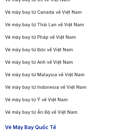
ngơi ngắn tại Nhật trước khi đến Mỹ.
Vé máy bay từ Canada về Việt Nam
Japan Airlines:
Japan Airlines là một trong những
hãng hàng không lớn và uy tín nhất của Nhật Bản.
Vé máy bay từ Thái Lan về Việt Nam
Tuyến bay đến Nashville thường quá cảnh tại
Vé máy bay từ Pháp về Việt Nam
Tokyo hoặc Dallas. Hãng nổi tiếng với phong cách
Vé máy bay từ Đức về Việt Nam
phục vụ nhẹ nhàng, thân thiện và chú trọng đến
Vé máy bay từ Anh về Việt Nam
trải nghiệm hành khách. Ngoài ra, hành khách có
thể lựa chọn gói vé linh hoạt để dừng chân tham
Vé máy bay từ Malaysia về Việt Nam
quan tại Nhật Bản nếu có nhu cầu.
Vé máy bay từ Indonesia về Việt Nam
Philippine Airlines:
Philippine Airlines mang đến lựa
Vé máy bay từ Ý về Việt Nam
chọn bay quá cảnh tại Manila với mức giá khá cạnh
Vé máy bay từ Ấn Độ về Việt Nam
tranh. Hãng được đánh giá cao về thái độ phục vụ
thân thiện và bữa ăn đậm chất châu Á. Thời gian
Vé Máy Bay Quốc Tế
nối chuyến tại Manila thường ngắn, giúp tiết kiệm