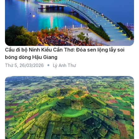
chuyện không thể nào quên.
Thông tin các hãng hàng không
khai thác chuyến bay từ TP. Hồ Chí
Minh đi Nashville
Cầu đi bộ Ninh Kiều Cần Thơ: Đóa sen lộng lẫy soi
bóng dòng Hậu Giang
Thứ 5
,
26/03/2026
Lý Anh Thư