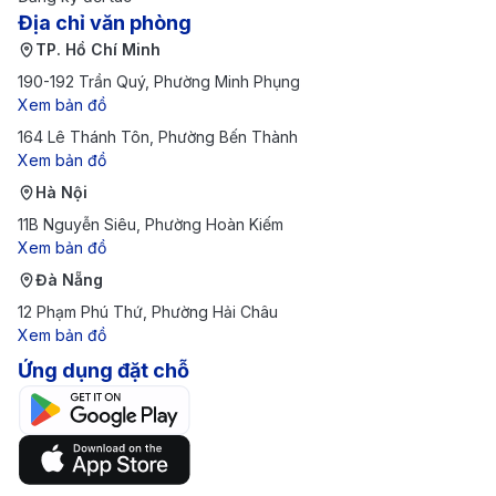
(BNA)
(có 2-3 điểm
78.000.000 -
Địa chỉ văn phòng
TP. Hồ Chí Minh
Business Class
dừng)
105.000.000
190-192 Trần Quý, Phường Minh Phụng
TP. Hồ Chí Minh
Xem bản đồ
164 Lê Thánh Tôn, Phường Bến Thành
(SGN) → Manila
Xem bản đồ
(MNL) → Nashville
24h - 35h
Hà Nội
(BNA)
(có 2-3 điểm
115.000.000 -
11B Nguyễn Siêu, Phường Hoàn Kiếm
First Class
dừng)
160.000.000
Xem bản đồ
Đà Nẵng
Bảng giá vé máy bay từ TP. Hồ Chí Minh đi
12 Phạm Phú Thứ, Phường Hải Châu
Nashville của hãng hàng không China
Xem bản đồ
Eastern Airlines cập nhật mới nhất
Ứng dụng đặt chỗ
Chặng Bay
Thời Gian Bay
Giá 1 Chiều
TP. Hồ Chí Minh
(SGN) →