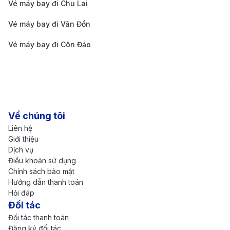
Vé máy bay đi Chu Lai
(SGN) → Manila
Vé máy bay đi Vân Đồn
(MNL) → Nashville
24h - 35h
(BNA)
(có 2-3 điểm
16.000.000 -
Vé máy bay đi Côn Đảo
Economy
dừng)
22.000.000 
TP. Hồ Chí Minh
(SGN) → Manila
Về chúng tôi
(MNL) → Nashville
Liên hệ
(BNA)
24h - 35h
Giới thiệu
Premium
(có 2-3 điểm
32.000.000 -
Dịch vụ
Điều khoản sử dụng
Economy
dừng)
42.000.000 
Chính sách bảo mật
Hướng dẫn thanh toán
TP. Hồ Chí Minh
Hỏi đáp
Đối tác
(SGN) → Manila
Đối tác thanh toán
(MNL) → Nashville
24h - 35h
Đăng ký đối tác