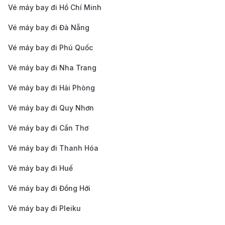
(SGN) → Nashville
Vé máy bay đi Hồ Chí Minh
(BNA)
20h - 28h
72.000.000 -
Vé máy bay đi Đà Nẵng
Business Class
(có 1-2 điểm dừng)
95.000.000 
Vé máy bay đi Phú Quốc
TP. Hồ Chí Minh
Vé máy bay đi Nha Trang
(SGN) → Nashville
Vé máy bay đi Hải Phòng
(BNA)
Vé máy bay đi Quy Nhơn
Polaris (First
20h - 28h
105.000.000 
Class)
(có 1-2 điểm dừng)
145.000.000
Vé máy bay đi Cần Thơ
Bảng giá vé máy bay từ TP. Hồ Chí Minh đi
Vé máy bay đi Thanh Hóa
Nashville của hãng hàng không Philippine
Vé máy bay đi Huế
Airlines cập nhật mới nhất
Vé máy bay đi Đồng Hới
Chặng Bay
Thời Gian Bay
Giá 1 Chiều
Vé máy bay đi Pleiku
TP. Hồ Chí Minh