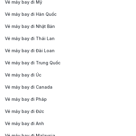
Vé máy bay đi Mỹ
thời gian di chuyển. Đây là lựa chọn lý tưởng cho
du khách muốn có hành trình thuận tiện, chi phí
Vé máy bay đi Hàn Quốc
hợp lý.
Vé máy bay đi Nhật Bản
China Eastern Airlines:
China Eastern khai thác
Vé máy bay đi Thái Lan
các chuyến bay từ TP. Hồ Chí Minh đi Nashville với
Vé máy bay đi Đài Loan
điểm quá cảnh chính tại Thượng Hải. Hãng cung
cấp mức giá ưu đãi, thường xuyên có các chương
Vé máy bay đi Trung Quốc
trình khuyến mãi dành cho hành khách bay đến
Vé máy bay đi Úc
Mỹ. Dịch vụ trên máy bay khá đầy đủ, đáp ứng
Vé máy bay đi Canada
nhu cầu cơ bản của hành khách. Đây là lựa chọn
Vé máy bay đi Pháp
phù hợp cho những ai ưu tiên tiết kiệm chi phí khi
đi Mỹ.
Vé máy bay đi Đức
Cập nhật giá vé máy bay từ TP. Hồ
Vé máy bay đi Anh
Chí Minh đi Nashville
Vé máy bay đi Malaysia