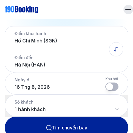
Trang chủ
Điểm khởi hành
Vé máy bay
Hồ Chí Minh (SGN)
Tin tức
Khách sạn
Điểm đến
Dịch vụ
Hà Nội (HAN)
Tin tức
Liên hệ
Hotline
028 7303 6167
Khứ hồi
Ngày đi
16 Thg 8, 2026
Tiếng Việt
Số khách
1
hành khách
Tìm chuyến bay