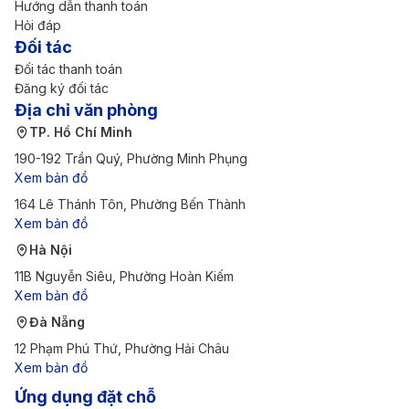
Hướng dẫn thanh toán
trúc đẹp mắt và tầm nhìn toàn cảnh ngoạn mục ra
Hỏi đáp
Đối tác
thành phố Lyon. Đây cũng là nơi tổ chức các sự
Đối tác thanh toán
kiện tôn giáo quan trọng.
Đăng ký đối tác
Parc de la Tête d'Or (Công viên Tête d'Or)
: Là
Địa chỉ văn phòng
TP. Hồ Chí Minh
công viên lớn nhất Lyon, Parc de la Tête d'Or nổi
190-192 Trần Quý, Phường Minh Phụng
bật với hồ nước lớn, vườn hoa, vườn thú và khu
Xem bản đồ
vực dạo chơi rộng lớn. Đây là nơi lý tưởng để thư
164 Lê Thánh Tôn, Phường Bến Thành
Xem bản đồ
giãn và tận hưởng không gian thiên nhiên ngay
Hà Nội
trong lòng thành phố.
11B Nguyễn Siêu, Phường Hoàn Kiếm
Place Bellecour
: Đây là quảng trường lớn và trung
Xem bản đồ
tâm của Lyon, được bao quanh bởi các tòa nhà cổ
Đà Nẵng
kính và nổi bật với tượng Louis XIV ở giữa. Đây là
12 Phạm Phú Thứ, Phường Hải Châu
Xem bản đồ
một điểm đến chính để tham quan và mua sắm.
Ứng dụng đặt chỗ
Thưởng thức các món ăn đặc trưng tại