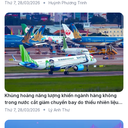
Thứ 7
,
28/03/2026
Huỳnh Phương Trinh
Qatar Airways:
Lựa chọn bay từ TP.HCM đến
Doha (DOH), sau đó nối chuyến đến Lyon với
Qatar Airways hoặc các hãng hàng không khác.
Emirates:
Lựa chọn bay từ TP.HCM đến Dubai
(DXB), sau đó nối chuyến đến Lyon với Emirates
hoặc các hãng hàng không khác.
Turkish Airlines:
Hành khách có thể bay từ
TP.HCM đến Istanbul (IST), sau đó nối chuyến
đến Lyon với Turkish Airlines.
Thông tin về sân bay tại TP.HCM và
Khủng hoảng năng lượng khiến ngành hàng không
Lyon
trong nước cắt giảm chuyến bay do thiếu nhiên liệu
diện rộng
Thứ 7
,
28/03/2026
Lý Anh Thư
Sân bay Quốc tế Tân Sơn Nhất (SGN) -
TP.HCM, Việt Nam