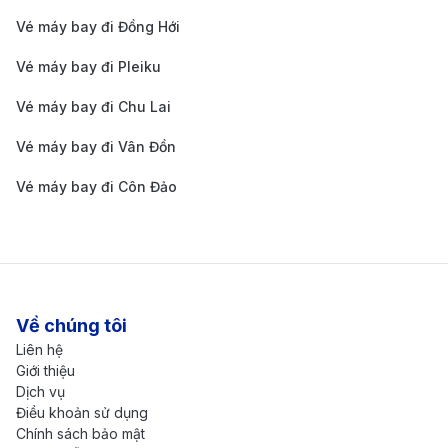
thích khám phá những di tích lịch sử, kiến trúc độc
Vé máy bay đi Đồng Hới
đáo và thưởng thức những món ăn đặc trưng, Lyon
Vé máy bay đi Pleiku
chính là điểm đến lý tưởng cho chuyến du lịch của
bạn.
Vé máy bay đi Chu Lai
Khám phá các địa điểm nổi tiếng tại Lyon
Vé máy bay đi Vân Đồn
Vieux Lyon (Khu phố cổ)
: Khu phố cổ của Lyon là
Vé máy bay đi Côn Đảo
một trong những khu phố Renaissance lớn nhất và
đẹp nhất châu Âu. Nơi đây có những con đường
nhỏ hẹp, những ngôi nhà cổ kính và các
traboules
(lối đi qua các tòa nhà), nơi bạn có thể khám phá
Về chúng tôi
những nét đẹp cổ xưa của thành phố.
Liên hệ
Giới thiệu
Basilique Notre-Dame de Fourvière
: Nằm trên
Dịch vụ
đỉnh đồi Fourvière, nhà thờ này mang phong cách
Điều khoản sử dụng
Chính sách bảo mật
kiến trúc Gothic và Romanesque, nổi bật với kiến