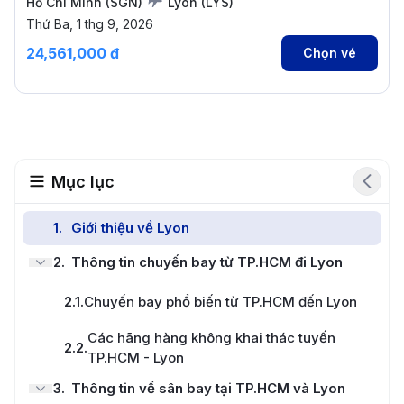
Hồ Chí Minh
(
SGN
)
Lyon
(
LYS
)
Thứ Ba, 1 thg 9, 2026
24,561,000 đ
Chọn vé
Mục lục
1
.
Giới thiệu về Lyon
2
.
Thông tin chuyến bay từ TP.HCM đi Lyon
2.1
.
Chuyến bay phổ biến từ TP.HCM đến Lyon
Các hãng hàng không khai thác tuyến
2.2
.
TP.HCM - Lyon
3
.
Thông tin về sân bay tại TP.HCM và Lyon