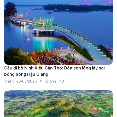
Sân bay Quốc tế Tân Sơn Nhất (SGN) là một trong
những sân bay lớn và nhộn nhịp nhất tại Việt Nam,
đóng vai trò quan trọng trong việc kết nối TP.HCM với
các điểm đến trong nước và quốc tế. Nằm cách trung
tâm thành phố chỉ khoảng 6 km, sân bay này thuận
tiện cho du khách di chuyển đến các khu vực nổi
tiếng. Sân bay Tân Sơn Nhất có hai khu vực chính:
nhà ga quốc nội phục vụ các chuyến bay trong nước
Cầu đi bộ Ninh Kiều Cần Thơ: Đóa sen lộng lẫy soi
và nhà ga quốc tế kết nối với các quốc gia như Hàn
bóng dòng Hậu Giang
Quốc, Nhật Bản, Singapore, Thái Lan và nhiều điểm
Thứ 5
,
26/03/2026
Lý Anh Thư
đến quốc tế khác. Với cơ sở hạ tầng hiện đại và tiện
nghi đầy đủ như cửa hàng miễn thuế, nhà hàng,
phòng chờ VIP, wifi miễn phí và các dịch vụ hỗ trợ
hành khách, Tân Sơn Nhất mang đến cho du khách