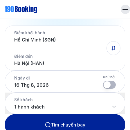
Trang chủ
Điểm khởi hành
Vé máy bay
Hồ Chí Minh (SGN)
Tin tức
Khách sạn
Điểm đến
Dịch vụ
Hà Nội (HAN)
Tin tức
Liên hệ
Hotline
028 7303 6167
Khứ hồi
Ngày đi
16 Thg 8, 2026
Tiếng Việt
Số khách
1
hành khách
Tìm chuyến bay