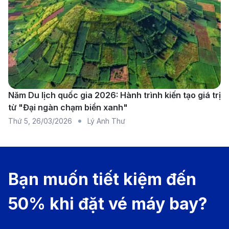
một trải nghiệm bay thoải mái và tiện lợi.
Sân bay Lyon-Saint Exupéry (LYS) - Lyon,
Pháp
Sân bay Lyon-Saint Exupéry (LYS) là sân bay quốc tế
chính phục vụ thành phố Lyon và khu vực Rhône-
Alpes của Pháp. Nằm cách trung tâm thành phố
Năm Du lịch quốc gia 2026: Hành trình kiến tạo giá trị
từ "Đại ngàn chạm biển xanh"
khoảng 25 km, sân bay này đóng vai trò quan trọng
Thứ 5
,
26/03/2026
Lý Anh Thư
trong việc kết nối Lyon với các điểm đến trong và
ngoài châu Âu. Sân bay có một nhà ga quốc tế hiện
đại và tiện nghi, phục vụ các chuyến bay đến các
Bạn muốn tiết kiệm đến
thành phố lớn như Paris, London, Barcelona, và
nhiều quốc gia khác. Ngoài ra, các chuyến bay quốc
50% khi đặt vé máy bay?
tế cũng kết nối Lyon với các thành phố như Doha và
Dubai. Sân bay Lyon-Saint Exupéry cung cấp các tiện