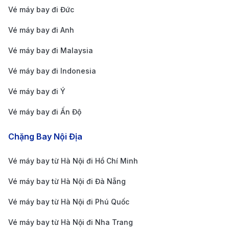
điểm như mùa hè hoặc các dịp lễ Tết.
Vé máy bay đi Đức
Theo dõi các chương trình khuyến mãi:
Nhiều
Vé máy bay đi Anh
hãng hàng không quốc tế như Air France, Vietnam
Vé máy bay đi Malaysia
Airlines, KLM và Qatar Airways thường xuyên có
Vé máy bay đi Indonesia
các chương trình giảm giá đặc biệt. Hãy đăng ký
nhận thông báo từ các hãng bay và nền tảng đặt
Vé máy bay đi Ý
vé để không bỏ lỡ cơ hội săn vé khuyến mãi.
Vé máy bay đi Ấn Độ
Linh hoạt về thời gian bay:
Các chuyến bay vào
Chặng Bay Nội Địa
sáng sớm hoặc đêm muộn thường có mức giá thấp
hơn so với các chuyến bay vào giờ cao điểm. Bạn
Vé máy bay từ Hà Nội đi Hồ Chí Minh
cũng có thể tiết kiệm chi phí bằng cách chọn bay
Vé máy bay từ Hà Nội đi Đà Nẵng
vào giữa tuần (thứ Ba đến thứ Năm), khi lượng
Vé máy bay từ Hà Nội đi Phú Quốc
hành khách ít hơn.
So sánh giá vé trên nhiều nền tảng:
Hãy sử dụng
Vé máy bay từ Hà Nội đi Nha Trang