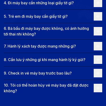
4
.
Đi máy bay cần những loại giấy tờ gì?
Với không gian sống lý tưởng, sự kết hợp giữa hiện đại
và truyền thống, Lyon là thành phố mang lại cho du
5
.
Trẻ em đi máy bay cần giấy tờ gì?
khách những trải nghiệm tuyệt vời và đáng nhớ.
Thông tin chuyến bay từ TP.HCM đi
6
.
Bà bầu đi máy bay được không, có ảnh hưởng
Lyon
tới thai nhi không?
Chuyến bay phổ biến từ TP.HCM đến Lyon
7
.
Hành lý xách tay được mang những gì?
Chuyến bay thẳng:
Hiện tại, chưa có chuyến bay
8
.
Cần lưu ý những gì khi mang hành lý ký gửi?
thẳng từ TP.HCM (Sân bay Quốc tế Tân Sơn Nhất
- SGN) đến Lyon (Sân bay Lyon-Saint Exupéry -
9
.
Check in vé máy bay trước bao lâu?
LYS).
10
.
Tôi có thể hoàn hủy vé máy bay đã đặt được
Chuyến bay nối chuyến:
Hành khách có thể lựa
không?
chọn các chuyến bay nối chuyến tại các thành
phố lớn như Paris, Doha, hoặc Dubai. Các hãng