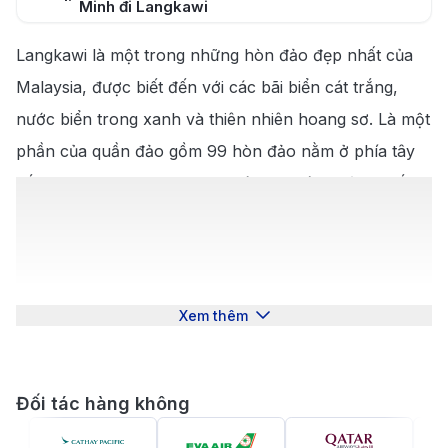
Minh đi Langkawi
Tại sao nên đặt vé máy bay từ TP. Hồ Chí
5
.
Langkawi là một trong những hòn đảo đẹp nhất của
Minh đi Langkawi trên 190 Booking?
Malaysia, được biết đến với các bãi biển cát trắng,
6
.
Kinh nghiệm du lịch
nước biển trong xanh và thiên nhiên hoang sơ. Là một
Những địa điểm tham quan nổi bật ở
6.1
.
phần của quần đảo gồm 99 hòn đảo nằm ở phía tây
Langkawi
bắc Malaysia, Langkawi thu hút du khách với sự kết
6.2
.
Khám phá ẩm thực tại Langkawi
hợp hoàn hảo giữa cảnh đẹp tự nhiên và các hoạt
6.3
.
Thời điểm lý tưởng để đi Langkawi
động giải trí thú vị. Nếu bạn đang có kế hoạch mua
vé máy bay từ TP. Hồ Chí Minh đi Langkawi,
bài viết
này sẽ cung cấp chi tiết về các tuyến bay, kinh
Xem thêm
nghiệm đặt vé, và những mẹo hữu ích để tận hưởng
chuyến du lịch tại thiên đường này.
Giới thiệu về Langkawi
Đối tác hàng không