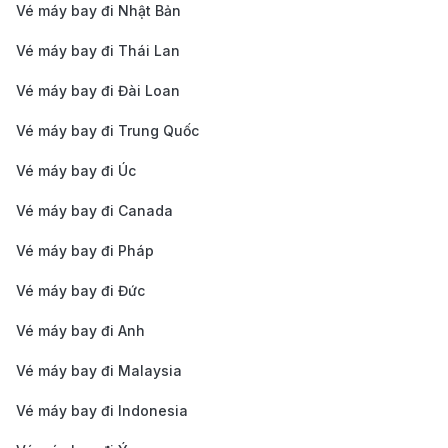
Vé máy bay đi Nhật Bản
hàng không như Vietnam Airlines, AirAsia, Malaysia
Airlines và Scoot thường có các chương trình
Vé máy bay đi Thái Lan
khuyến mãi giảm giá vé. Đăng ký nhận thông báo
Vé máy bay đi Đài Loan
từ các trang web của hãng để không bỏ lỡ cơ hội
Vé máy bay đi Trung Quốc
săn vé rẻ.
Vé máy bay đi Úc
Chọn thời gian bay hợp lý:
Các chuyến bay vào
giữa tuần (thứ 3, thứ 4) thường có giá rẻ hơn so với
Vé máy bay đi Canada
cuối tuần. Hãy linh hoạt về thời gian bay để tiết
Vé máy bay đi Pháp
kiệm chi phí.
Vé máy bay đi Đức
Đặt vé vào mùa thấp điểm:
Giá vé máy bay thường
Vé máy bay đi Anh
rẻ hơn vào mùa mưa (tháng 5 đến tháng 10), khi
lượng khách du lịch ít hơn và chi phí dịch vụ giảm.
Vé máy bay đi Malaysia
Theo dõi giá vé:
Sử dụng các ứng dụng theo dõi
Vé máy bay đi Indonesia
giá vé và nhận thông báo khi có chương trình