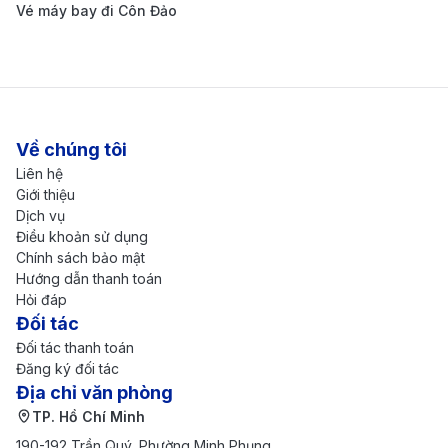
Langkawi không chỉ nổi tiếng với cảnh quan thiên
Vé máy bay đi Côn Đảo
nhiên mà còn là thiên đường ẩm thực với nhiều món
ăn ngon và độc đáo. Dưới đây là một số món ăn và
địa điểm ẩm thực bạn nên khám phá:
Hải sản tươi sống:
Langkawi là nơi lý tưởng để
Về chúng tôi
thưởng thức các món hải sản tươi ngon với giá cả
Liên hệ
phải chăng. Bạn có thể tìm thấy nhiều nhà hàng
Giới thiệu
Dịch vụ
ven biển phục vụ các món hải sản hấp dẫn như
Điều khoản sử dụng
Chính sách bảo mật
tôm, cá, và mực.
Hướng dẫn thanh toán
Nasi Lemak:
Đây là món ăn truyền thống của
Hỏi đáp
Đối tác
Malaysia, bao gồm cơm nấu với nước cốt dừa, ăn
Đối tác thanh toán
kèm với sambal cay, trứng luộc, đậu phộng và cá
Đăng ký đối tác
khô.
Địa chỉ văn phòng
TP. Hồ Chí Minh
Satay:
Thịt nướng xiên được tẩm ướp gia vị địa
190-192 Trần Quý, Phường Minh Phụng