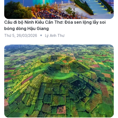
Cách di chuyển từ trung tâm Sài Gòn đến sân bay
Tân Sơn Nhất
Cầu đi bộ Ninh Kiều Cần Thơ: Đóa sen lộng lẫy soi
Bạn có nhiều phương tiện để di chuyển từ trung tâm
bóng dòng Hậu Giang
thành phố TP. Hồ Chí Minh đến sân bay Tân Sơn
Thứ 5
,
26/03/2026
Lý Anh Thư
Nhất:
Taxi:
Đây là phương tiện nhanh và tiện lợi nhất, với
giá cước dao động từ 100,000 đến 200,000 VND,
tùy vào điều kiện giao thông.
Xe buýt:
Các tuyến xe buýt như 109, 49,159 và 152
là lựa chọn tiết kiệm và tiện lợi, với giá vé từ 6,000 -
15,000 VND.
Dịch vụ xe công nghệ:
Grab, Xanh SM, Be là các
ứng dụng gọi xe phổ biến tại TP. Hồ Chí Minh, giúp
bạn dễ dàng di chuyển đến sân bay với chi phí hợp