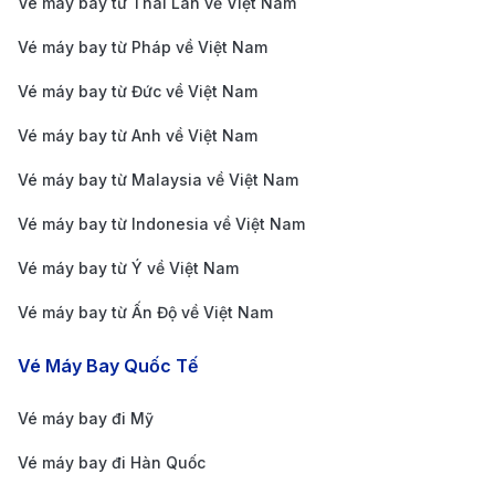
Vé máy bay từ Thái Lan về Việt Nam
mái nhất. Giá thuê xe dao động từ 50 đến 100
MYR/ngày (khoảng 300,000 - 600,000 VND).
Vé máy bay từ Pháp về Việt Nam
Dịch vụ xe công nghệ:
Ứng dụng gọi xe như Grab
Vé máy bay từ Đức về Việt Nam
cũng hoạt động trên đảo Langkawi, giúp bạn dễ
Vé máy bay từ Anh về Việt Nam
dàng di chuyển với chi phí hợp lý.
Kinh nghiệm đặt vé máy bay từ TP.
Vé máy bay từ Malaysia về Việt Nam
Hồ Chí Minh đi Langkawi
Vé máy bay từ Indonesia về Việt Nam
Để có chuyến bay thuận lợi và tiết kiệm từ TP. Hồ Chí
Vé máy bay từ Ý về Việt Nam
Minh đến Langkawi, bạn cần lưu ý một số kinh
Vé máy bay từ Ấn Độ về Việt Nam
nghiệm sau:
Vé Máy Bay Quốc Tế
Đặt vé sớm:
Để có giá vé tốt nhất, bạn nên đặt vé
trước ít nhất 2-3 tháng, đặc biệt là vào các dịp lễ
Vé máy bay đi Mỹ
hoặc mùa cao điểm du lịch tại Malaysia.
Vé máy bay đi Hàn Quốc
Theo dõi các chương trình khuyến mãi:
Các hãng