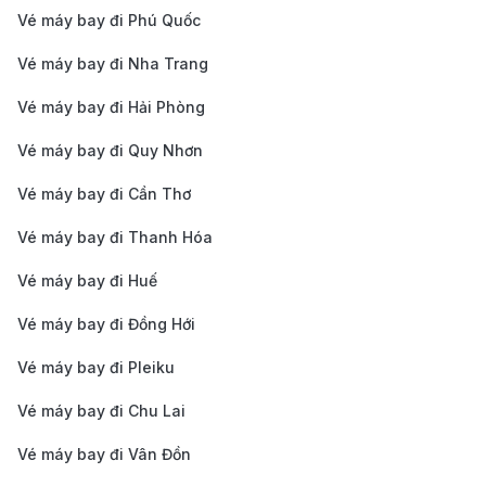
Vé máy bay đi Phú Quốc
đến nổi tiếng nhất của Langkawi, cầu treo dài 125
mét này mang đến tầm nhìn tuyệt đẹp ra toàn
Vé máy bay đi Nha Trang
cảnh hòn đảo và biển.
Vé máy bay đi Hải Phòng
Cáp treo Langkawi (Langkawi Cable Car):
Hệ
Vé máy bay đi Quy Nhơn
thống cáp treo này đưa du khách lên đỉnh núi
Vé máy bay đi Cần Thơ
Gunung Mat Cincang, nơi bạn có thể ngắm nhìn
toàn cảnh biển và rừng nhiệt đới từ trên cao.
Vé máy bay đi Thanh Hóa
Bãi biển Pantai Cenang:
Đây là bãi biển nổi tiếng
Vé máy bay đi Huế
nhất của Langkawi, nơi du khách có thể tận hưởng
Vé máy bay đi Đồng Hới
không khí biển trong lành, tham gia các hoạt động
Vé máy bay đi Pleiku
thể thao nước, và khám phá các quán bar, nhà
hàng dọc bờ biển.
Vé máy bay đi Chu Lai
Khám phá ẩm thực tại Langkawi
Vé máy bay đi Vân Đồn