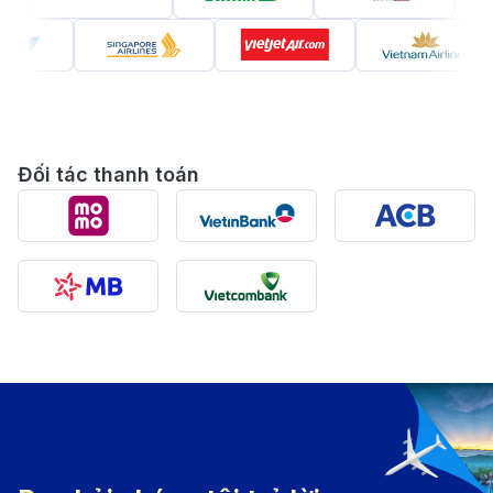
Langkawi, một quần đảo xinh đẹp nằm ở phía Tây Bắc
Malaysia, là một trong những điểm đến du lịch hấp
dẫn tại Đông Nam Á, nổi bật với cảnh quan thiên
nhiên tuyệt đẹp và bãi biển hoang sơ. Là một khu nghỉ
dưỡng nổi tiếng, Langkawi không chỉ thu hút du khách
Đối tác thanh toán
bởi những bãi biển cát trắng mịn mà còn bởi các khu
rừng nguyên sinh, đồi núi hùng vĩ và hệ sinh thái
phong phú.
Langkawi là một điểm đến đa dạng với nhiều hoạt
động thú vị, từ tham quan những khu rừng mưa nhiệt
đới như Taman Negara Langkawi, đến các địa danh
nổi tiếng như cầu Sky Bridge Langkawi,... Bên cạnh
đó, các bãi biển như Pantai Cenang và Pantai Tengah
là nơi lý tưởng để thư giãn và tận hưởng những ngày