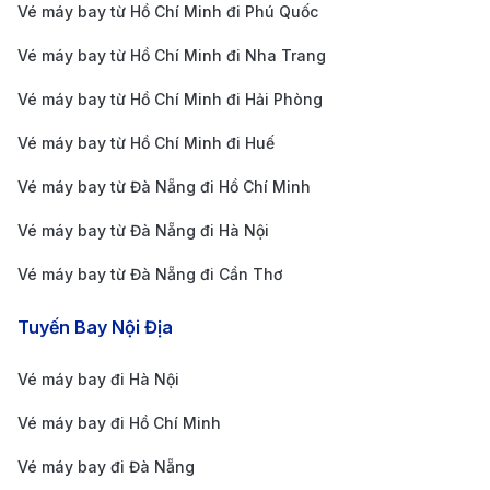
190 Booking rất đơn giản và nhanh chóng, bạn có
Vé máy bay từ Hồ Chí Minh đi Phú Quốc
thể thanh toán và nhận vé trực tuyến một cách
Vé máy bay từ Hồ Chí Minh đi Nha Trang
tiện lợi.
Vé máy bay từ Hồ Chí Minh đi Hải Phòng
Hỗ trợ khách hàng 24/7
: 190 Booking cung cấp
dịch vụ hỗ trợ khách hàng suốt 24 giờ, giúp giải
Vé máy bay từ Hồ Chí Minh đi Huế
đáp mọi thắc mắc và xử lý tình huống phát sinh
Vé máy bay từ Đà Nẵng đi Hồ Chí Minh
trong suốt quá trình đặt vé.
Vé máy bay từ Đà Nẵng đi Hà Nội
Kinh nghiệm du lịch
Vé máy bay từ Đà Nẵng đi Cần Thơ
Những địa điểm tham quan nổi bật ở
Langkawi
Tuyến Bay Nội Địa
Langkawi nổi tiếng với thiên nhiên tươi đẹp và nhiều
Vé máy bay đi Hà Nội
điểm tham quan thú vị. Dưới đây là những địa điểm
Vé máy bay đi Hồ Chí Minh
không thể bỏ qua khi bạn đến thăm Langkawi:
Vé máy bay đi Đà Nẵng
Cầu Sky Bridge Langkawi:
Một trong những điểm